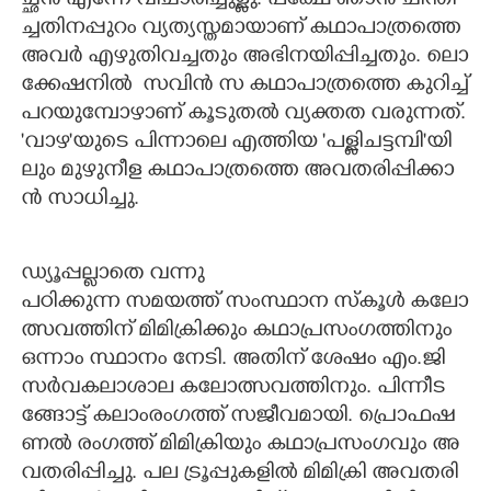
ച്ഛ​ൻ​ ​എ​ന്നേ​ ​വി​ചാ​രി​ച്ചു​ള്ളു.​ ​പ​ക്ഷേ​ ​ഞാ​ൻ​ ​ചി​ന്തി​
ച്ച​തി​ന​പ്പു​റം​ ​വ്യ​ത്യ​സ്ത​മാ​യാ​ണ് ​ക​ഥാ​പാ​ത്ര​ത്തെ​ ​
അ​വ​ർ​ ​എ​ഴു​തി​വ​ച്ച​തും​ ​അ​ഭി​ന​യി​പ്പി​ച്ച​തും.​ ​ലൊ​
ക്കേ​ഷ​നി​ൽ ​ ​സ​വി​ൻ​ ​സ​ ​ക​ഥാ​പാ​ത്ര​ത്തെ​ ​കു​റി​ച്ച്
​പ​റ​യു​മ്പോ​ഴാ​ണ് ​കൂ​ടു​ത​ൽ​ ​വ്യ​ക്ത​ത​ ​വ​രു​ന്ന​ത്.​
​'വാ​ഴ"​യു​ടെ​ ​പി​ന്നാ​ലെ​ ​എ​ത്തി​യ​ ​'പ​ള്ളി​ച​ട്ട​മ്പി​"യി​
ലും​ ​മു​ഴു​നീ​ള​ ​ക​ഥാ​പാ​ത്ര​ത്തെ​ ​അ​വ​ത​രി​പ്പി​ക്കാ​
ൻ​ ​സാ​ധി​ച്ചു.
ഡ്യൂ​പ്പ​ല്ലാ​തെ​ ​വ​ന്നു
പ​ഠി​ക്കു​ന്ന​ ​സ​മ​യ​ത്ത് ​സം​സ്ഥാ​ന​ ​സ്കൂ​ൾ​ ​ക​ലോ​
ത്സ​വ​ത്തി​ന് ​മി​മി​ക്രി​ക്കും​ ​ക​ഥാ​പ്ര​സം​ഗ​ത്തി​നും​ ​
ഒ​ന്നാം​ ​സ്ഥാ​നം​ ​നേ​ടി.​ ​അ​തി​ന് ​ശേ​ഷം​ ​എം.​ജി​ ​
സ​ർ​വ​ക​ലാ​ശാ​ല​ ​ക​ലോ​ത്സ​വ​ത്തി​നും.​ ​പി​ന്നീ​ട​
ങ്ങോ​ട്ട് ​ക​ലാം​രം​ഗ​ത്ത് ​സ​ജീ​വ​മാ​യി.​ ​പ്രൊ​ഫ​ഷ​
ണ​ൽ​ ​രം​ഗ​ത്ത് ​മി​മി​ക്രി​യും​ ​ക​ഥാ​പ്ര​സം​ഗ​വും​ ​അ​
വ​ത​രി​പ്പി​ച്ചു.​ ​പ​ല​ ​ട്രൂ​പ്പു​ക​ളി​ൽ​ ​മി​മി​ക്രി​ ​അ​വ​ത​രി​