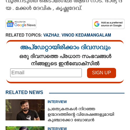
വൂ​രി​ന​ടു​ത്ത് ​കെ​ടാ​മം​ഗ​ലം​ ​ആ​ണ് ​നാ​ട്.​ ​ഭാ​ര്യ​ ​ദ​
യ​ . മ​ക്ക​ൾ​ ​ദേ​വി​ക​ ,​​​ ​കൃ​ഷ്ണ​ദേ​വ്.​ ​
RELATED TOPICS:
VAZHA2
,
VINOD KEDAMANGALAM
അപ്ഡേറ്റായിരിക്കാം ദിവസവും
ഒരു ദിവസത്തെ പ്രധാന സംഭവങ്ങൾ
നിങ്ങളുടെ ഇൻബോക്സിൽ
RELATED NEWS
INTERVIEW
പ്രത്യേകതകൾ നിറഞ്ഞ
ഉന്മാദത്തിന്റെ വിശേഷങ്ങളുമായി
കുഞ്ചാക്കോ ബോബൻ
INTERVIEW