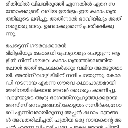
രീ​തി​യി​ൽ​ ​വി​ല​യി​രു​ത്തി​ ​എ​ന്ന​തി​ൽ​ ​ഏ​റെ​ ​സ​
ന്തോ​ഷ​മു​ണ്ട്. വ​ലി​യ​ ​ഊ​ർ​ജം​ ​ഈ​ ​ക​ഥാ​പാ​ത്ര​
ത്തി​ലൂ​ടെ​ ​ല​ഭി​ച്ചു.​ ​അ​തി​നാ​ൽ​ ​ഭാ​വി​യി​ലും​ ​അ​ത് ​
ന​ല്ലൊ​രു​ ​മാ​റ്രം​ ​ഉ​ണ്ടാ​ക്കു​മെ​ന്ന് ​പ്ര​തീ​ക്ഷി​ക്കു​
ന്നു.
പെ​ട്ടെ​ന്ന് ഗൗ​ര​വ​ക്കാ​രൻ
മി​മി​ക്രി​യും​ ​കോ​മ​ഡി​ ​പ്രോ​ഗ്രാ​മും​ ​ചെ​യ്യു​ന്ന​ ​ആ​
ളി​ൽ​ ​നി​ന്ന് ​ഗൗ​ര​വ​ ​ക​ഥാ​പാ​ത്ര​ത്തി​ലെ​ത്തി​യ​
പ്പോ​ൾ​ ​അ​ത് ​പ്രേ​ക്ഷ​ക​ർ​ക്കും​ ​വ​ലി​യ​ ​അ​ത്ഭു​ത​മാ​
യി.​ ​അ​തി​ന് ​'വാ​ഴ​" ​ടീ​മി​ന് ​ന​ന്ദി​ ​പ​റ​യു​ന്നു.​ ​കോ​മ​
ഡി​ ​ന​ട​നാ​യ​ ​എ​ന്നെ​ ​ഗൗ​ര​വ​ ​ക​ഥാ​പാ​ത്ര​മാ​യി​ ​
അ​ഭി​ന​യി​പ്പി​ക്കാ​ൻ​ ​അ​വ​ർ​ ​ധൈ​ര്യം​ ​കാ​ണി​ച്ചു.
'വാ​ഴ​"യു​ടെ​ ​ആ​ദ്യ​ ​ഭാ​ഗ​ത്ത്സു​ഹൃ​ത്തു​ക്ക​ളാ​യ​ ​
അ​സീ​സ് ​നെ​ടു​മ​ങ്ങാ​ട്,​കോ​ട്ട​യം​ ​ന​സീ​ർ​ക്ക,​നോ​
ബി​ ​എ​ന്നി​വ​രാ​യി​രു​ന്നു അ​ച്ഛ​ൻ​ ​ക​ഥാ​പാ​ത്ര​ങ്ങ​
ൾ​ ​അ​വ​ത​രി​പ്പി​ച്ച​ത്.​ ​പു​തി​യ​ ​ഒ​രു​ ​നാ​യ​ക​ന്റെ​ ​അ​