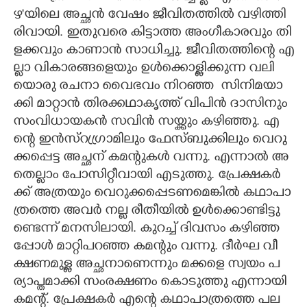
ഴ"​യി​ലെ​ ​അ​ച്ഛ​ൻ​ ​വേ​ഷം​ ​ജീ​വി​ത​ത്തി​ൽ​ ​വ​ഴി​ത്തി​
രി​വാ​യി. ഇ​തു​വ​രെ​ ​കി​ട്ടാ​ത്ത​ ​അം​ഗീ​കാ​ര​വും​ ​തി​
ള​ക്ക​വും​ ​കാ​ണാ​ൻ​ ​സാ​ധി​ച്ചു.​ ​ജീ​വി​ത​ത്തി​ന്റെ​ ​എ​
ല്ലാ​ ​വി​കാ​ര​ങ്ങ​ളെ​യും​ ​ഉ​ൾ​ക്കൊ​ള്ളി​ക്കു​ന്ന​ ​വ​ലി​
യൊ​രു​ ​ര​ച​നാ​ ​വൈ​ഭ​വം​ ​നി​റ​ഞ്ഞ​ ​ ​സി​നി​മ​യാ​
ക്കി​ ​മാ​റ്റാ​ൻ​ ​തി​ര​ക്ക​ഥാ​കൃ​ത്ത് ​വി​പി​ൻ​ ​ദാ​സി​നും​ ​
സം​വി​ധാ​യ​ക​ൻ​ ​സ​വി​ൻ​ ​സ​യ്ക്കും​ ​ക​ഴി​ഞ്ഞു.​ ​എ​
ന്റെ​ ​ഇ​ൻ​സ്റ്ര​ഗ്രാ​മി​ലും​ ​ഫേ​സ്ബു​ക്കി​ലും​ ​വെ​റു​
ക്ക​പ്പെ​ട്ട​ ​അ​ച്ഛ​ന് ​ക​മ​ന്റു​ക​ൾ​ ​വ​ന്നു.​ ​എ​ന്നാ​ൽ​ ​അ​
തെ​ല്ലാം​ ​പോ​സി​റ്റീ​വാ​യി​ ​എ​ടു​ത്തു.​ ​പ്രേ​ക്ഷ​ക​ർ​
ക്ക് ​അ​ത്ര​യും​ ​വെ​റു​ക്ക​പ്പെ​ട​ണ​മെ​ങ്കി​ൽ​ ​ക​ഥാ​പാ​
ത്ര​ത്തെ​ ​അ​വ​ർ​ ​ന​ല്ല​ ​രീ​തീ​യി​ൽ​ ​ഉ​ൾ​ക്കൊ​ണ്ടി​ട്ടു​
ണ്ടെ​ന്ന് ​മ​ന​സി​ലാ​യി.​ ​കു​റ​ച്ച് ​ദി​വ​സം​ ​ക​ഴി​ഞ്ഞ​
പ്പോ​ൾ​ ​മാ​റ്റി​പ​റ​ഞ്ഞ​ ​ക​മ​ന്റും​ ​വ​ന്നു.​ ​ദീ​ർ​ഘ​ ​വീ​
ക്ഷ​ണ​മു​ള്ള​ ​അ​ച്ഛ​നാ​ണെ​ന്നും​ ​മ​ക്ക​ളെ​ ​സ്വ​യം​ ​പ​
ര്യാ​പ്ത​മാ​ക്കി​ ​സം​ര​ക്ഷ​ണം​ ​കൊ​ടു​ത്തു എ​ന്നാ​യി​ ​
ക​മ​ന്റ്.​ ​പ്രേ​ക്ഷ​ക​ർ​ ​എ​ന്റെ​ ​ക​ഥാ​പാ​ത്ര​ത്തെ​ ​പ​ല​ ​