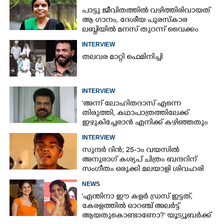
പാട്ടു ജീവിതത്തിൽ വഴിത്തിരിവായത്
ആ ഗാനം, ദേശീയ പുരസ്കാര
ലബ്ധിയിൽ മനസ് തുറന്ന് വൈക്കം
വിജയലക്ഷ്മി
INTERVIEW
തലവര മാറ്റി ഫെമിനിച്ചി
INTERVIEW
'അന്ന് ലോഹിതദാസ് എന്നെ
തിരുത്തി,​ കഥാപാത്രത്തിലേക്ക്
ഇഴുകിച്ചേരാൻ എനിക്ക് കഴിഞ്ഞതും
അങ്ങനെയാണ്'
INTERVIEW
സുന്ദർ ദിൻ; 25-ാം വയസിൽ
അനുരാഗ് കശ്യപ് ചിത്രം ബന്ദറിന്
സംഗീതം ഒരുക്കി മലയാളി ശിവഹരി
വർമ
NEWS
'എന്തിനാ ഈ കളർ ഡ്രസ് ഇട്ടത്,
കേരളത്തിൽ ഓറഞ്ച് അല‌ർട്ട്
ആയതുകൊണ്ടാണോ?' യൂട്യൂബർക്ക്