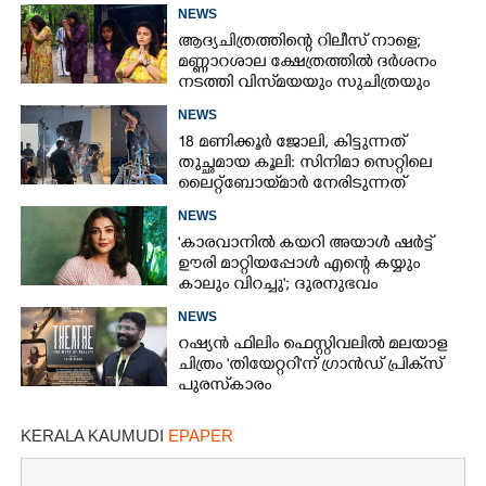
ചുട്ടമറുപടിയുമായി പ്രിയ
NEWS
ആദ്യചിത്രത്തിന്റെ റിലീസ് നാളെ;
മണ്ണാറശാല ക്ഷേത്രത്തിൽ ദർശനം
നടത്തി വിസ്‌മയയും സുചിത്രയും
NEWS
18 മണിക്കൂർ ജോലി, കിട്ടുന്നത്
തുച്ഛമായ കൂലി: സിനിമാ സെറ്റിലെ
ലൈറ്റ്‌ബോയ്‌മാർ നേരിടുന്നത്
കടുത്ത പ്രതിസന്ധി
NEWS
'കാരവാനിൽ കയറി അയാൾ ഷർട്ട്
ഊരി മാറ്റിയപ്പോൾ എന്റെ കയ്യും
കാലും വിറച്ചു'; ദുരനുഭവം
വെളിപ്പെടുത്തി കാജൽ അഗർവാൾ
NEWS
റഷ്യൻ ഫിലിം ഫെസ്റ്റിവലിൽ മലയാള
ചിത്രം 'തിയേറ്ററി'ന് ഗ്രാൻഡ് പ്രിക്‌സ്
പുരസ്‌കാരം
KERALA KAUMUDI
EPAPER
×
Share this link