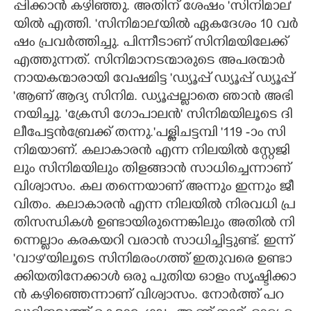
പ്പി​ക്കാ​ൻ​ ​ക​ഴി​ഞ്ഞു.​ ​അ​തി​ന് ​ശേ​ഷം​ ​'സി​നി​മാ​ല"​
യി​ൽ​ ​എ​ത്തി.​ ​'സി​നി​മാ​ല"​യി​ൽ​ ​ഏ​ക​ദേ​ശം​ 10​ ​വ​ർ​
ഷം​ ​പ്ര​വ​ർ​ത്തി​ച്ചു.​ ​പി​ന്നീ​ടാ​ണ് ​സി​നി​മ​യി​ലേ​ക്ക് ​
എ​ത്തു​ന്ന​ത്.​ സി​നി​മാ​ന​ട​ന്മാ​രു​ടെ​ ​അ​പ​ര​ന്മാ​ർ​ ​
നാ​യ​ക​ന്മാ​രാ​യി​ ​വേ​ഷ​മി​ട്ട​ ​'ഡ്യൂ​പ്പ് ​ഡ്യൂ​പ്പ് ​ഡ്യൂ​പ്പ്
"​ആ​ണ് ​ആ​ദ്യ​ ​സി​നി​മ.​ ​ഡ്യൂ​പ്പ​ല്ലാ​തെ​ ​ഞാ​ൻ​ ​അ​ഭി​
ന​യി​ച്ചു.​ ​'ക്രേ​സി​ ​ഗോ​പാ​ല​ൻ"​ ​സി​നി​മ​യി​ലൂ​ടെ​ ​ദി​
ലീ​പേ​ട്ടൻബ്രേ​ക്ക് ​ത​ന്നു.​'പ​ള്ളി​ച​ട്ട​മ്പി​ "119​ ​-ാം​ ​സി​
നി​മ​യാ​ണ്.​ ​ക​ലാ​കാ​ര​ൻ​ ​എ​ന്ന​ ​നി​ല​യി​ൽ​ ​സ്റ്റേ​ജി​
ലും​ ​സി​നി​മ​യി​ലും​ ​തി​ള​ങ്ങാ​ൻ​ ​സാ​ധി​ച്ചെ​ന്നാ​ണ് ​
വി​ശ്വാ​സം.​ ​ക​ല​ ​ത​ന്നെ​യാ​ണ് ​അ​ന്നും​ ​ഇ​ന്നും​ ​ജീ​
വി​തം.​ ​ക​ലാ​കാ​ര​ൻ​ ​എ​ന്ന​ ​നി​ല​യി​ൽ​ ​നി​ര​വ​ധി​ ​പ്ര​
തിസന്ധികൾ ഉ​ണ്ടാ​യി​രു​ന്നെ​ങ്കി​ലും​ ​അ​തി​ൽ​ ​നി​
ന്നെ​ല്ലാം​ ​ക​ര​ക​യ​റി​ ​വ​രാ​ൻ​ ​സാ​ധി​ച്ചി​ട്ടു​ണ്ട്.​ ​ഇ​ന്ന് ​
'വാ​ഴ​"യി​ലൂ​ടെ​ ​സി​നി​മ​രം​ഗ​ത്ത് ​ഇ​തു​വ​രെ​ ​ഉ​ണ്ടാ​
ക്കി​യ​തി​നേ​ക്കാ​ൾ​ ​ഒ​രു​ ​പു​തി​യ​ ​ഓ​ളം​ ​സൃ​ഷ്ടി​ക്കാ​
ൻ​ ​ക​ഴി​ഞ്ഞെ​ന്നാ​ണ് ​വി​ശ്വാ​സം.​ നോർത്ത് ​പ​റ​