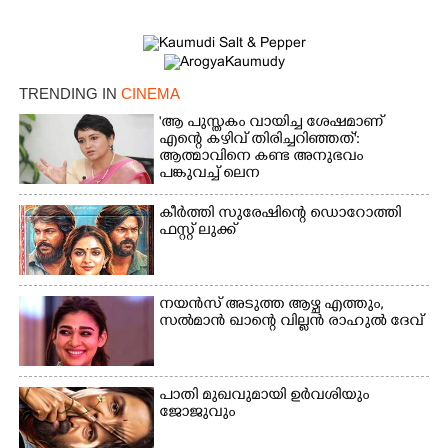
TRENDING IN
CINEMA
'ആ പുസ്തകം വായിച്ച ശേഷമാണ്
എന്റെ കഴിവ് തിരിച്ചറിഞ്ഞത്':
ആത്മാവിനെ കണ്ട അനുഭവം
പങ്കുവച്ച് ലെന
കീർത്തി സുരേഷിന്റെ ഡൊറോത്തി
ഫസ്റ്റ് ലുക്ക്
നയൻസ് അടുത്ത ആഴ്ച എത്തും,
സൽമാൻ ഖാന്റെ വില്ലൻ രാഹുൽ ദേവ്
പാതി മുഖവുമായി ഉർവശിയും
ജോജുവും