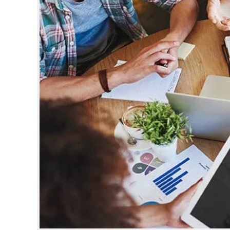
CINEMA
OPINION
PHOTOS
LIFESTYLE
SPIRITUAL
INFO+
ART
ASTRO