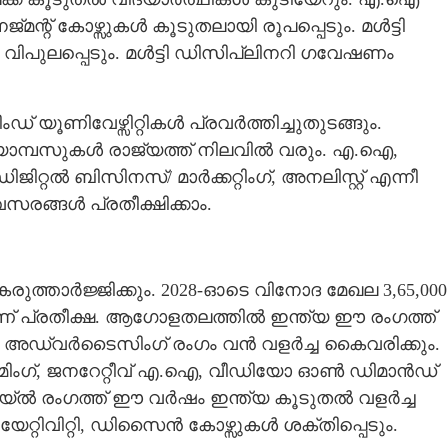
േജ്മന്റ് കോഴ്സുകൾ കൂടുതലായി രൂപപ്പെടും. മൾട്ടി
വിപുലപ്പെടും. മൾട്ടി ഡിസിപ്ലിനറി ഗവേഷണം
 യൂണിവേഴ്സി​റ്റികൾ പ്രവർത്തിച്ചുതുടങ്ങും.
മ്പസുകൾ രാജ്യത്ത് നിലവിൽ വരും. എ.ഐ,
റൽ ബിസിനസ്/ മാർക്ക​റ്റിംഗ്, അനലിസ്റ്റ് എന്നീ
ങ്ങൾ പ്രതീക്ഷിക്കാം.
Share this link
ത്താർജ്ജിക്കും. 2028-ഓടെ വിനോദ മേഖല 3,​65,​000
ണ് പ്രതീക്ഷ. ആഗോളതലത്തിൽ ഇന്ത്യ ഈ രംഗത്ത്
ഞോ? ഇനിയുള്ള
Copy Link
റ്റൽ അഡ്വർടൈസിംഗ് രംഗം വൻ വളർച്ച കൈവരിക്കും.
രെൻഡിംഗ് കോഴ്സുകൾ
മിംഗ്, ജനറേ​റ്റീവ് എ.ഐ, വീഡിയോ ഓൺ ഡിമാൻഡ്
്ന ശമ്പളമുള്ള ജോലി
റെയ്ൽ രംഗത്ത് ഈ വ‌ർഷം ഇന്ത്യ കൂടുതൽ വളർച്ച
റ്റിവി​റ്റി, ഡിസൈൻ കോഴ്സുകൾ ശക്തിപ്പെടും.