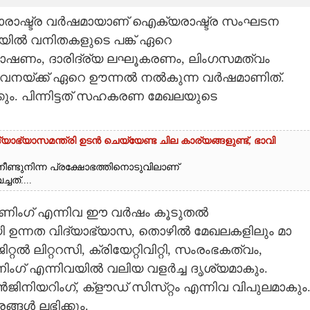
രാഷ്ട്ര വർഷമായാണ് ഐക്യരാഷ്ട്ര സംഘടന
ലയിൽ വനിതകളുടെ പങ്ക് ഏറെ
, പോഷണം, ദാരിദ്ര്യ ലഘൂകരണം, ലിംഗസമത്വം
വനയ്ക്ക് ഏറെ ഊന്നൽ നൽകുന്ന വർഷമാണിത്.
്കും. പിന്നിട്ടത് സഹകരണ മേഖലയുടെ
യാഭ്യാസമന്ത്രി ഉടൻ ചെയ്യേണ്ട ചില കാര്യങ്ങളുണ്ട്, ഭാവി
നീണ്ടുനിന്ന പ്രക്ഷോഭത്തിനൊടുവിലാണ്
ചത്....
ർണിംഗ് എന്നിവ ഈ വ‌ർഷം കൂടുതൽ
 ഉന്നത വിദ്യാഭ്യാസ,​ തൊഴിൽ മേഖലകളിലും മാ​
റൽ ലി​റ്ററസി, ക്രിയേ​റ്റിവി​റ്റി, സംരംഭകത്വം,
 എന്നിവയിൽ വലിയ വളർച്ച ദൃശ്യമാകും.
നിയറിംഗ്, ക്ളൗഡ് സിസ്​റ്റം എന്നിവ വിപുലമാകും
ങ്ങൾ ലഭിക്കും.