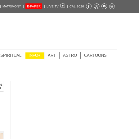
|
MATRIMONY |
E-PAPER
|
LIVE TV
|
CAL 2026
SPIRITUAL
INFO+
ART
ASTRO
CARTOONS