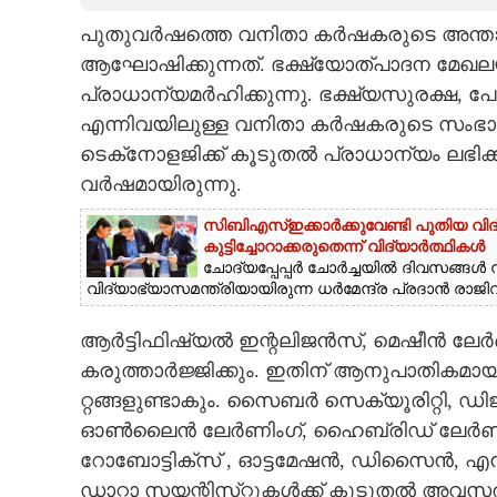
പുതുവർഷത്തെ വനിതാ കർഷകരുടെ അന്താ
CARTOONS
ആഘോഷിക്കുന്നത്. ഭക്ഷ്യോത്പാദന മേഖ
പ്രാധാന്യമർഹിക്കുന്നു. ഭക്ഷ്യസുരക്ഷ
LITERATURE
എന്നിവയിലുള്ള വനിതാ കർഷകരുടെ സംഭാ
ടെക്‌നോളജിക്ക് കൂടുതൽ പ്രാധാന്യം ലഭിക
ZOOM
വർഷമായിരുന്നു.
സിബിഎസ്ഇക്കാർക്കുവേണ്ടി പുതിയ വിദ്
CONTACT US
കുട്ടിച്ചോറാക്കരുതെന്ന് വിദ്യാർത്ഥികൾ
ചോദ്യപ്പേപ്പർ ചോർച്ചയിൽ ദിവസങ്ങൾ 
വിദ്യാഭ്യാസമന്ത്രിയായിരുന്ന ധർമേന്ദ്ര പ്രദാൻ രാജിവച്
ആർട്ടിഫിഷ്യൽ ഇന്റലിജൻസ്, മെഷീൻ ലേ
കരുത്താർജ്ജിക്കും. ഇതിന് ആനുപാതികമായി
റ്റങ്ങളുണ്ടാകും. സൈബർ സെക്യൂരി​റ്റി, ഡിജി​റ്
ഓൺലൈൻ ലേർണിംഗ്, ഹൈബ്രിഡ് ലേർണിംഗ്
റോബോട്ടിക്സ് , ഓട്ടമേഷൻ, ഡിസൈൻ, എൻജി
‌ഡാ​റ്റാ സയന്റിസ്​റ്റുകൾക്ക് കൂടുതൽ അവസര