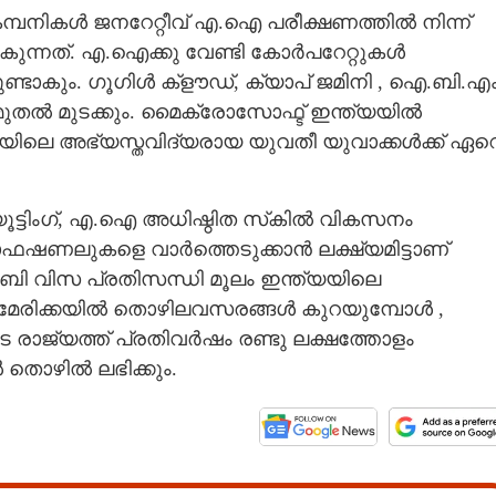
പനികൾ ജനറേ​റ്റീവ് എ.ഐ പരീക്ഷണത്തിൽ നിന്ന്
ൽകുന്നത്. എ.ഐക്കു വേണ്ടി കോർപറേ​റ്റുകൾ
ണ്ടാകും. ഗൂഗിൾ ക്ളൗഡ്, ക്യാപ് ജമിനി , ഐ.ബി.എ
തൽ മുടക്കും. മൈക്രോസോഫ്ട് ഇന്ത്യയിൽ
്ത്യയിലെ അഭ്യസ്തവിദ്യരായ യുവതീ യുവാക്കൾക്ക് ഏറ
ൂട്ടിംഗ്, എ.ഐ അധിഷ്ഠിത സ്‌കിൽ വികസനം
ാഫഷണലുകളെ വാർത്തെടുക്കാൻ ലക്ഷ്യമിട്ടാണ്
് 1 ബി വിസ പ്രതിസന്ധി മൂലം ഇന്ത്യയിലെ
അമേരിക്കയിൽ തൊഴിലവസരങ്ങൾ കുറയുമ്പോൾ ,
 രാജ്യത്ത് പ്രതിവർഷം രണ്ടു ലക്ഷത്തോളം
തൊഴിൽ ലഭിക്കും.