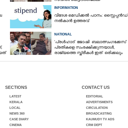
INFORMATION
െ
വിദേശ മെഡിക്കൽ പഠനം: സ്റ്റൈപ്പൻഡ്
നൽകാൻ ഉത്തരവ്
NATIONAL
'പ്രൾഹാദ് ജോഷി ബലാത്സംഗക്കേസ്
,
പ്രതികളെ സംരക്ഷിക്കുന്നയാൾ,
യത്
രാജ്യത്തെ സ്ത്രീകൾ ഇത് ഒരിക്കലും
അംഗീകരിക്കില്ല'
SECTIONS
CONTACT US
LATEST
EDITORIAL
KERALA
ADVERTISMENTS
LOCAL
CIRCULATION
NEWS 360
BROADCASTING
CASE DIARY
KAUMUDY TV ADS
CINEMA
CRM DEPT