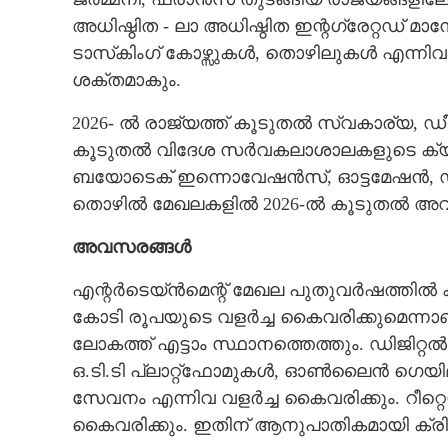
അധിഷ്ഠിത - ലാ അധിഷ്ഠിത ഇന്റഗ്രേ​റ്റഡ് മാന
ടാസ്‌കിംഗ് കോഴ്സുകൾ, തൊഴിലുകൾ എന്നിവ 
ശക്തമാകും.
2026- ൽ രാജ്യത്ത് കൂടുതൽ സ്വകാര്യ, ഡീംഡ്
കൂടുതൽ വിദേശ സർവകലാശാലകളുടെ ക്യാ
ബയോടെക് ഇന്നൊവേഷൻസ്, ഓട്ടമേഷൻ, ഡിജി​റ്
തൊഴിൽ മേഖലകളിൽ 2026-ൽ കൂടുതൽ അവസര
അവസരങ്ങൾ
എന്റർടെയ്ൻമെന്റ് മേഖല പുതുവർഷത്തിൽ കരു
കോടി രൂപയുടെ വളർച്ച കൈവരിക്കുമെന്നാ
ബിരുദം കഴിഞ്
ലോകത്ത് എട്ടാം സ്ഥാനത്തെത്തും. ഡിജി​
കാലങ്ങളിലെ ട്
ഒ.ടി.ടി പ്ലാ​റ്റ്ഫോമുകൾ, ഓൺലൈൻ ഗെയി
അറിയണം, ഉയർന
സേവനം എന്നിവ വളർച്ച കൈവരിക്കും. റീ​റ്
നേടാം
കൈവരിക്കും. ഇതിന് ആനുപാതികമായി ക്രിയേ​