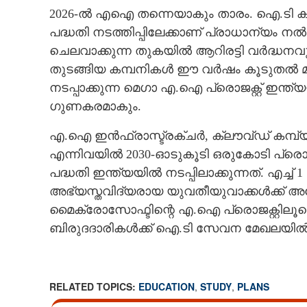
2026-ൽ എഐ തന്നെയാകും താരം. ഐ.ടി കമ്
പദ്ധതി നടത്തിപ്പിലേക്കാണ് പ്രാധാന്യം ന
ചെലവാക്കുന്ന തുകയിൽ ആറിരട്ടി വർദ്ധനവു
തുടങ്ങിയ കമ്പനികൾ ഈ വർഷം കൂടുതൽ മു
നടപ്പാക്കുന്ന മെഗാ എ.ഐ പ്രൊജക്റ്റ് ഇന
ഗുണകരമാകും.
എ.ഐ ഇൻഫ്രാസ്ട്രക്ചർ, ക്ലൗവ്ഡ് കമ്പ്യ
എന്നിവയിൽ 2030-ഓടുകൂടി ഒരുകോടി പ്രെ
പദ്ധതി ഇന്ത്യയിൽ നടപ്പിലാക്കുന്നത്. എച്ച
അഭ്യസ്തവിദ്യരായ യുവതീയുവാക്കൾക്ക് 
മൈക്രോസോഫ്ടിന്റെ എ.ഐ പ്രൊജക്റ്റിലൂടെ
ബിരുദദാരികൾക്ക് ഐ.ടി സേവന മേഖലയിൽ 
RELATED TOPICS:
EDUCATION
,
STUDY
,
PLANS