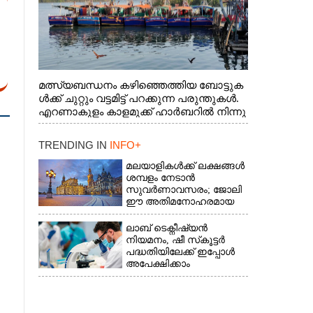
മത്സ്യബന്ധനം കഴിഞ്ഞെത്തിയ ബോട്ടുക
ൾക്ക് ചുറ്റും വട്ടമിട്ട് പറക്കുന്ന പരുന്തുകൾ.
എറണാകുളം കാളമുക്ക് ഹാർബറിൽ നിന്നു
ള്ള കാഴ്ച
TRENDING IN
INFO+
മലയാളികൾക്ക് ലക്ഷങ്ങൾ
ശമ്പളം നേടാൻ
സുവർണാവസരം; ജോലി
ഈ അതിമനോഹരമായ
രാജ്യത്ത്
ലാബ് ടെക്നീഷ്യൻ
നിയമനം, ഷീ സ്‌കൂട്ടർ
പദ്ധതിയിലേക്ക് ഇപ്പോൾ
അപേക്ഷിക്കാം