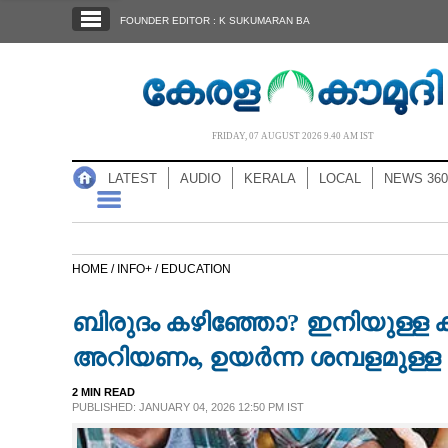
SECTIONS
FOUNDER EDITOR : K SUKUMARAN BA
HOME
LATEST
AUDIO
FRIDAY, 07 AUGUST 2026 9.40 AM IST
NOTIFIED NEWS
LATEST
AUDIO
KERALA
LOCAL
NEWS 360
POLL
KERALA
HOME /
INFO+ /
EDUCATION
LOCAL
ബിരുദം കഴിഞ്ഞോ? ഇനിയുള്ള 
NEWS 360
അറിയണം, ഉയർന്ന ശമ്പളമുള്ള
2 MIN READ
CASE DIARY
PUBLISHED: JANUARY 04, 2026 12:50 PM IST