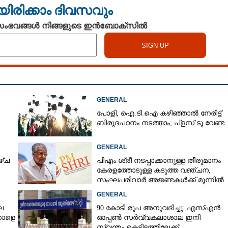
യിരിക്കാം ദിവസവും
 സംഭവങ്ങൾ നിങ്ങളുടെ ഇൻബോക്സിൽ
GENERAL
പോളി, ഐ.ടി.ഐ കഴിഞ്ഞാൽ നേരിട്ട്
ബിരുദപഠനം നടത്താം; പ്ളസ് ടു വേണ്ട
GENERAL
ഴ്ച
പിഎം ശ്രീ നടപ്പാക്കാനുള്ള തീരുമാനം
കേരളത്തോടുള്ള കടുത്ത വഞ്ചന,​
സംഘപരിവാർ അജണ്ടകൾക്ക് മുന്നിൽ
സർക്കാർ ഓച്ഛാനിച്ചു നിൽക്കുന്നു'
GENERAL
െ
90 കോടി രൂപ അനുവദിച്ചു: എസ്എൻ
നാളെ
ഓപ്പൺ സർവ്വകലാശാല ഇനി
സ്വന്തം കെട്ടിടത്തിലേക്ക്