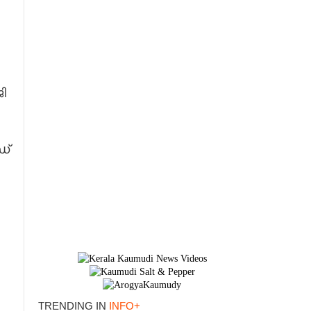
ി
ഡ്
,
TRENDING IN
INFO+