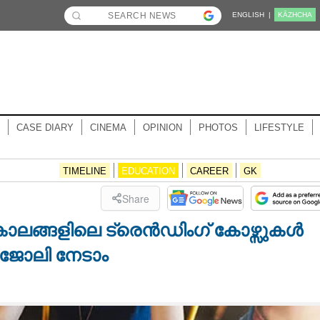
ENGLISH |
KĀZHCHA
CASE DIARY
CINEMA
OPINION
PHOTOS
LIFESTYLE
TIMELINE
EDUCATION
CAREER
GK
Share
കാലങ്ങളിലെ ട്രെൻഡിംഗ് കോഴ്സുകൾ
 ജോലി നേടാം