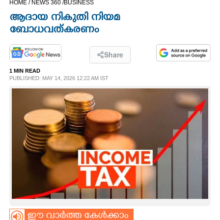
HOME /
NEWS 360 /
BUSINESS
CINEMA
ആദായ നികുതി നിയമ
ബോധവത്കരണം
OPINION
Share
PHOTOS
1 MIN READ
PUBLISHED: MAY 14, 2026 12:22 AM IST
LIFESTYLE
SPIRITUAL
INFO+
ART
ASTRO
ഈ വാർത്ത കേൾക്കാം