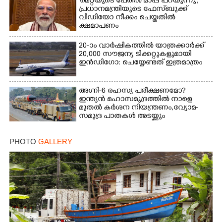
'മെറ്റയുടെ പേരിൽ മാപ്പ് പറയുന്നു';
പ്രധാനമന്ത്രിയുടെ ഫേസ്‌ബുക്ക്
വീഡിയോ നീക്കം ചെയ്തതിൽ
ക്ഷമാപണം
20-ാം വാർഷികത്തിൽ യാത്രക്കാർക്ക്
20,000 സൗജന്യ ടിക്കറ്റുകളുമായി
ഇൻഡിഗോ: ചെയ്യേണ്ടത് ഇത്രമാത്രം
അഗ്നി-6 രഹസ്യ പരീക്ഷണമോ?
ഇന്ത്യൻ മഹാസമുദ്രത്തിൽ നാളെ
മുതൽ കർശന നിയന്ത്രണം,വ്യോമ-
സമുദ്ര പാതകൾ അടയ്ക്കും
PHOTO
GALLERY