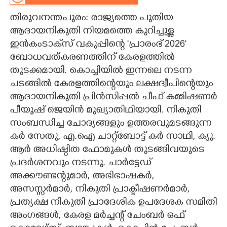
തിരുവനന്തപുരം: രാജ്യത്തെ പുതിയ
CARTOONS
ആദായനികുതി നിയമത്തെ കുറിച്ചുള്ള
ഇൻകംടാക്‌സ് വകുപ്പിന്റെ 'പ്രാരംഭ് 2026"
LITERATURE
ബോധവത്കരണത്തിന് കേരളത്തിൽ
തുടക്കമായി. കൊച്ചിയിൽ ഇന്നലെ നടന്ന
ZOOM
ചടങ്ങിൽ കേരളത്തിന്റെയും ലക്ഷദ്വീപിന്റെയും
ആദായനികുതി പ്രിൻസിപ്പൽ ചീഫ് കമ്മിഷണർ
CONTACT US
പീയൂഷ് ജെയിൻ മുഖ്യാതിഥിയായി. നികുതി
സംബന്ധിച്ച ചോദ്യങ്ങളും ഉത്തരവുമടങ്ങുന്ന
കർ സേതു, എ.ഐ ചാറ്റ്‌ബോട്ട് കർ സാഥി, ക്യു.
ആർ അധിഷ്ഠിത ഫോമുകൾ തുടങ്ങിവയുടെ
പ്രദർശനവും നടന്നു. ചാർട്ടേഡ്
അക്കൗണ്ടന്റുമാർ, അഭിഭാഷകർ,
അസസ്സർമാർ, നികുതി പ്രാക്ടീഷണർമാർ,
പ്രത്യക്ഷ നികുതി പ്രാദേശിക ഉപദേശക സമിതി
അംഗങ്ങൾ, കേരള മർച്ചന്റ് ചേംബർ ഒഫ്