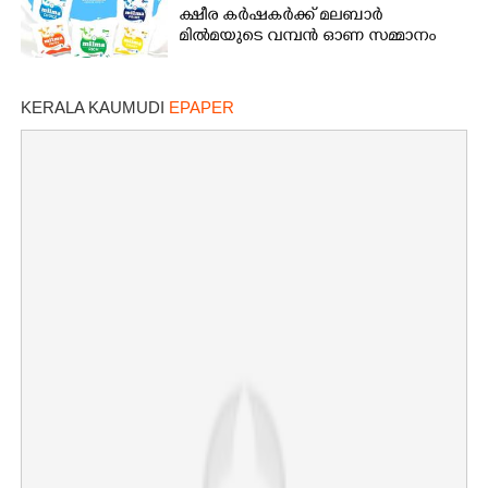
ക്ഷീര കർഷകർക്ക് മലബാർ
മിൽമയുടെ വമ്പൻ ഓണ സമ്മാനം
KERALA KAUMUDI
EPAPER