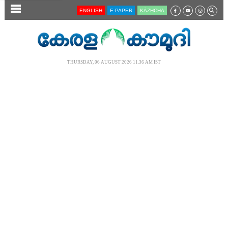
SECTIONS
ENGLISH
E-PAPER
KĀZHCHA
HOME
LATEST
THURSDAY, 06 AUGUST 2026 11.36 AM IST
AUDIO
NOTIFIED NEWS
POLL
KERALA
LOCAL
NEWS 360
CASE DIARY