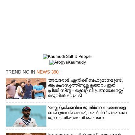
TRENDING IN
NEWS 360
'അവരോട് എനിക്ക് ബഹുമാനമുണ്ട്',​
ആ രഹസ്യത്തിനുള്ള ഉത്തരം ഇത്;
×
Share this link
പ്രീതി സിന്റ - ബ്രെറ്റ് ലീ പ്രണയകഥയ്ക്ക്
ഒടുവിൽ മറുപടി
'ടെസ്റ്റ് ക്രിക്കറ്റിൽ മുതിർന്ന താരങ്ങളെ
ബഹുമാനിക്കണം', ഗംഭീറിന് പരോക്ഷ
മുന്നറിയിപ്പുമായി രഹാനെ
Copy Link