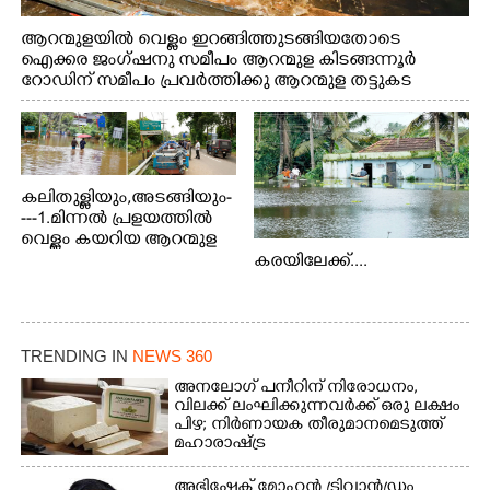
ആറന്മുളയിൽ വെള്ളം ഇറങ്ങിത്തുടങ്ങിയതോടെ
ഐക്കര ജംഗ്ഷനു സമീപം ആറന്മുള കിടങ്ങന്നൂർ
റോഡിന് സമീപം പ്രവർത്തിക്കു ആറന്മുള തട്ടുകട
കഴുകി വൃത്തിയാക്കുന്നു.
കലിതുള്ളിയും,അടങ്ങിയും-
---1.മിന്നൽ പ്രളയത്തിൽ
വെള്ളം കയറിയ ആറന്മുള
പെട്രോൾ പമ്പിന്
കരയിലേക്ക്....
സമീപത്തെ റോ‌ഡ് രണ്ടാം
തീയതിയിലെ
കാഴ്ച.2.വെള്ളം
ഇറങ്ങിപ്പോൾ
TRENDING IN
NEWS 360
ഇന്നലെത്തെ
കാഴ്ച.രക്ഷാപ്രവർത്തന
അനലോഗ് പനീറിന് നിരോധനം,
ത്തിന് ഓച്ചിറ അഴിക്കലിൽ
വിലക്ക് ലംഘിക്കുന്നവർക്ക് ഒരു ലക്ഷം
പിഴ; നിർണായക തീരുമാനമെടുത്ത്
നിന്ന്എത്തിച്ച ബോട്ടും.
മഹാരാഷ്ട്ര
അഭിഷേക് മോഹൻ ട്രിവാൻഡ്രം