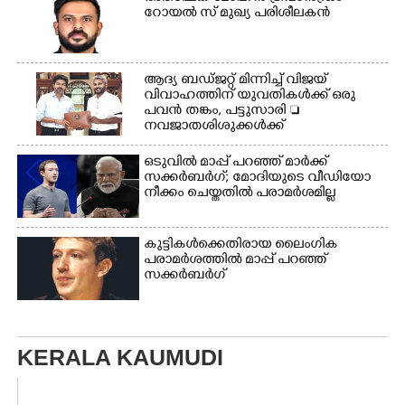
റോയൽ സ് മുഖ്യ പരിശീലകൻ
ആദ്യ ബഡ്ജറ്റ് മിന്നിച്ച് വിജയ്
വിവാഹത്തിന് യുവതികൾക്ക് ഒരു
പവൻ തങ്കം, പട്ടുസാരി 
നവജാതശിശുക്കൾക്ക്
സ്വർണമോതിരം  വിദ്യാർത്ഥികൾക്ക്
സൈക്കിൾ
ഒടുവിൽ മാപ്പ് പറഞ്ഞ് മാർക്ക്
സക്കർബർഗ്; മോദിയുടെ വീഡിയോ
നീക്കം ചെയ്തതിൽ പരാമർശമില്ല
കുട്ടികൾക്കെതിരായ ലൈംഗിക
പരാമർശത്തിൽ മാപ്പ് പറഞ്ഞ്
സക്കർബർഗ്
KERALA KAUMUDI