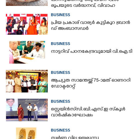
പറന്നുയർന്നു; ഒരു പവന് 4,200
രൂപയുടെ വർദ്ധനവ്, വിവാഹ
സീസണിൽ കനത്ത തിരിച്ചടി
BUSINESS
പ്രി​യ​ ​പ്ര​കാ​ശ് ​വാ​ര്യർ കു​ട്ടി​കൂ​റ​ ​ ബ്രാ​ൻ​
ഡ് ​അം​ബാ​സ​ഡ​ർ
BUSINESS
നാ​ട്ട​റി​വ് ​പ​ഠ​ന​കേ​ന്ദ്ര​വു​മാ​യി​ ​വി.​ഐ.​ടി
BUSINESS
ആച്യുത സാമന്തയ്ക്ക് 75-ാമത് ഓണററി
ഡോക്ടറേറ്റ്
BUSINESS
സ്റ്റെയിൻസ് സി.ബി.എസ്.ഇ സ്‌കൂൾ
വാർഷികാഘോഷം
BUSINESS
സ്വർണ വില ഉയരുന്നു