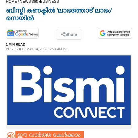
HOME /
NEWS 360 /
BUSINESS
CINEMA
ബിസ്മി കണക്ടിൽ 'ലാഭത്തോട് ലാഭം'
സെയിൽ
OPINION
Share
PHOTOS
1 MIN READ
PUBLISHED: MAY 14, 2026 12:24 AM IST
LIFESTYLE
SPIRITUAL
INFO+
ART
ASTRO
ഈ വാർത്ത കേൾക്കാം