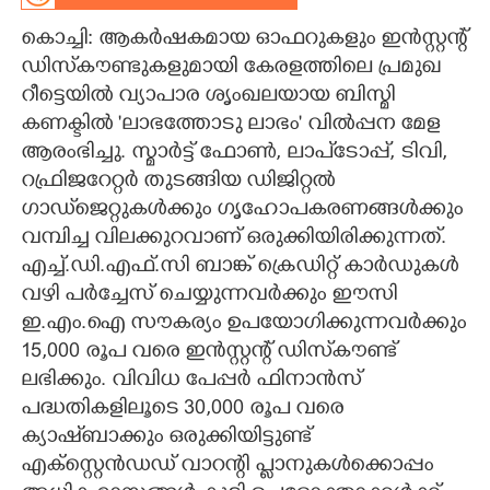
കൊച്ചി: ആകർഷകമായ ഓഫറുകളും ഇൻസ്റ്റന്റ്
CARTOONS
ഡിസ്‌കൗണ്ടുകളുമായി കേരളത്തിലെ പ്രമുഖ
റീട്ടെയിൽ വ്യാപാര ശൃംഖലയായ ബിസ്മി
LITERATURE
കണക്ടിൽ 'ലാഭത്തോടു ലാഭം' വിൽപ്പന മേള
ആരംഭിച്ചു. സ്മാർട്ട് ഫോൺ, ലാപ്ടോപ്പ്, ടിവി,
ZOOM
റഫ്രിജറേറ്റർ തുടങ്ങിയ ഡിജിറ്റൽ
ഗാഡ്‌ജെറ്റുകൾക്കും ഗൃഹോപകരണങ്ങൾക്കും
CONTACT US
വമ്പിച്ച വിലക്കുറവാണ് ഒരുക്കിയിരിക്കുന്നത്.
എച്ച്.ഡി.എഫ്.സി ബാങ്ക് ക്രെഡിറ്റ് കാർഡുകൾ
വഴി പർച്ചേസ് ചെയ്യുന്നവർക്കും ഈസി
ഇ.എം.ഐ സൗകര്യം ഉപയോഗിക്കുന്നവർക്കും
15,000 രൂപ വരെ ഇൻസ്റ്റന്റ് ഡിസ്‌കൗണ്ട്
ലഭിക്കും. വിവിധ പേപ്പർ ഫിനാൻസ്
പദ്ധതികളിലൂടെ 30,000 രൂപ വരെ
ക്യാഷ്ബാക്കും ഒരുക്കിയിട്ടുണ്ട്
എക്സ്റ്റെൻഡഡ് വാറന്റി പ്ലാനുകൾക്കൊപ്പം