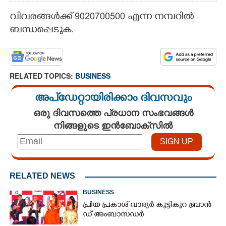
വിവരങ്ങൾക്ക് 9020700500 എന്ന നമ്പറിൽ
ബന്ധപ്പെടുക.
RELATED TOPICS:
BUSINESS
അപ്ഡേറ്റായിരിക്കാം ദിവസവും
ഒരു ദിവസത്തെ പ്രധാന സംഭവങ്ങൾ
നിങ്ങളുടെ ഇൻബോക്സിൽ
RELATED NEWS
BUSINESS
പ്രി​യ​ ​പ്ര​കാ​ശ് ​വാ​ര്യർ കു​ട്ടി​കൂ​റ​ ​ ബ്രാ​ൻ​
ഡ് ​അം​ബാ​സ​ഡ​ർ