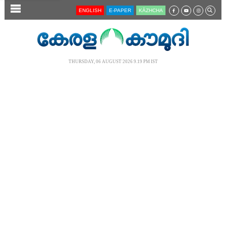
SECTIONS
ENGLISH
E-PAPER
KĀZHCHA
HOME
LATEST
THURSDAY, 06 AUGUST 2026 9.19 PM IST
AUDIO
NOTIFIED NEWS
POLL
KERALA
LOCAL
NEWS 360
CASE DIARY