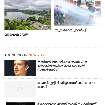
യുവമോർച്ചമാർച്ച്...
മഴയെകാത്ത്...
TRENDING IN
NEWS 360
കുട്ടികൾക്കെതിരായ ലൈംഗിക
പരാമർശത്തിൽ മാപ്പ് പറഞ്ഞ്
സക്കർബർഗ്
കെസിഎല്ലിൽ തിളങ്ങാൻ കൗമാരപ്പട
റെഡി
കോമൺവെൽത്ത് ഗെയിസ് കഴിഞ്ഞ്