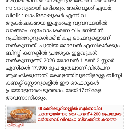
അധിക മാസങ്ങൾ കൂടി ഉപഭോക്താക്കൾക്ക്
സൗജന്യമായി ലഭിക്കും. മാക്ബുക്ക് എയർ,
വിവിധ ലാപ്ടോപ്പുകൾ എന്നിവ
ആകർഷകമായ ഇഎംഐ വ്യവസ്ഥയിൽ
വാങ്ങാം. ഗൃഹോപകരണ വിപണിയിൽ
റഫ്രിജറേറ്ററുകൾക്ക് മികച്ച ഓഫറുകളാണ്
നൽകുന്നത്. പുതിയ മോഡൽ എസികൾക്കും
ബിസ്മി കണക്ടിൽ പ്രത്യേക ഇളവുകൾ
നൽകുന്നുണ്ട്. 2026 മോഡൽ 1 ടൺ 3 സ്റ്റാർ
എസികൾ 17,990 രൂപ മുതലാണ് വിൽപന
ആരംഭിക്കുന്നത്. കേരളത്തിലുടനീളമുള്ള ബിസ്മി
കണക്ട് സ്റ്റോറുകളിൽ ഈ ഓഫറുകൾ
പ്രയോജനപ്പെടുത്താം. മേയ് 17ന് മേള
അവസാനിക്കും.
48 മണിക്കൂറിനുള്ളിൽ സ്വർണവില
പറന്നുയർന്നു; ഒരു പവന് 4,200 രൂപയുടെ
വർദ്ധനവ്, വിവാഹ സീസണിൽ കനത്ത
തിരിച്ചടി