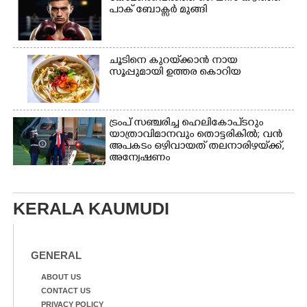
പാക് ബോക്സർ മുങ്ങി
ചൂടിനെ കുറയ്‌ക്കാൻ നായ
സൂപ്പുമായി ഉത്തര കൊറിയ
ട്രംപ് സഞ്ചരിച്ച ഹെലികോപ്‌ടറും
യാത്രാവിമാനവും തൊട്ടരികിൽ; വൻ
അപകടം ഒഴിവായത് തലനാരിഴയ്‌ക്ക്,
അന്വേഷണം
KERALA KAUMUDI
GENERAL
ABOUT US
CONTACT US
PRIVACY POLICY