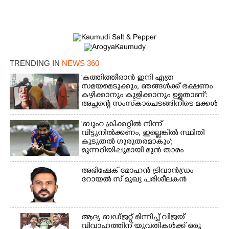
×
Share this link
TRENDING IN
NEWS 360
'കത്തിത്തീരാൻ ഇനി എത്ര
Copy Link
സമയമെടുക്കും, ഞങ്ങൾക്ക് ഭക്ഷണം
കഴിക്കാനും കുളിക്കാനും ഉള്ളതാണ്':
അച്ഛന്റെ സംസ്കാരചടങ്ങിനിടെ മക്കൾ
'ബുംറ ക്രിക്കറ്റിൽ നിന്ന്
വിട്ടുനിൽക്കണം, ഇല്ലെങ്കിൽ സ്ഥിതി
കൂടുതൽ ഗുരുതരമാകും';
മുന്നറിയിപ്പുമായി മുൻ താരം
അഭിഷേക് മോഹൻ ട്രിവാൻഡ്രം
റോയൽ സ് മുഖ്യ പരിശീലകൻ
ആദ്യ ബഡ്ജറ്റ് മിന്നിച്ച് വിജയ്
വിവാഹത്തിന് യുവതികൾക്ക് ഒരു