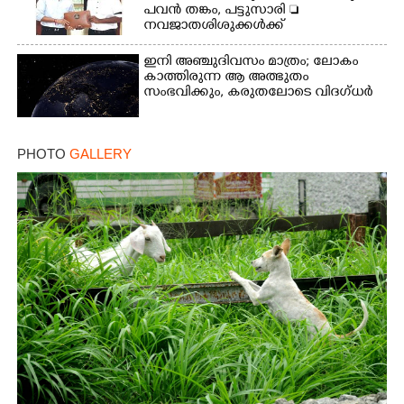
പവൻ തങ്കം, പട്ടുസാരി 
നവജാതശിശുക്കൾക്ക്
സ്വർണമോതിരം  വിദ്യാർത്ഥികൾക്ക്
സൈക്കിൾ
ഇനി അഞ്ചുദിവസം മാത്രം; ലോകം
കാത്തിരുന്ന ആ അത്ഭുതം
സംഭവിക്കും, കരുതലോടെ വിദഗ്ധർ
PHOTO
GALLERY