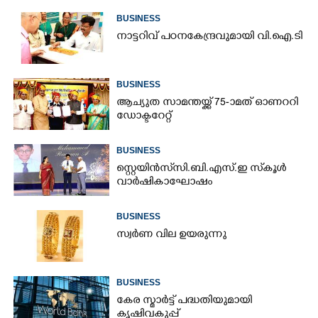
BUSINESS
നാ​ട്ട​റി​വ് ​പ​ഠ​ന​കേ​ന്ദ്ര​വു​മാ​യി​ ​വി.​ഐ.​ടി
BUSINESS
ആച്യുത സാമന്തയ്ക്ക് 75-ാമത് ഓണററി
ഡോക്ടറേറ്റ്
BUSINESS
സ്റ്റെയിൻസ് സി.ബി.എസ്.ഇ സ്‌കൂൾ
വാർഷികാഘോഷം
BUSINESS
സ്വർണ വില ഉയരുന്നു
BUSINESS
കേര സ്മാർട്ട് പദ്ധതിയുമായി
കൃഷിവകുപ്പ്