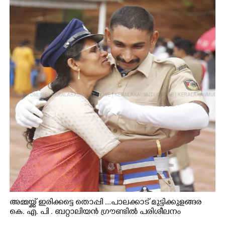
അമ്മയ്ക്ക് ഇരിക്കട്ടെ തൊപ്പി ...പാലക്കാട് മുട്ടിക്കുളങ്ങര
കെ. എ. പി . ബറ്റാലിയൻ ഗ്രൗണ്ടിൽ പരിശീലനം