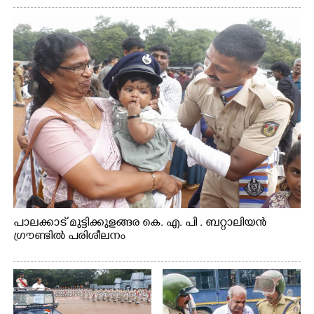
പാലക്കാട് മുട്ടിക്കുളങ്ങര കെ. എ. പി . ബറ്റാലിയൻ
ഗ്രൗണ്ടിൽ പരിശീലനം