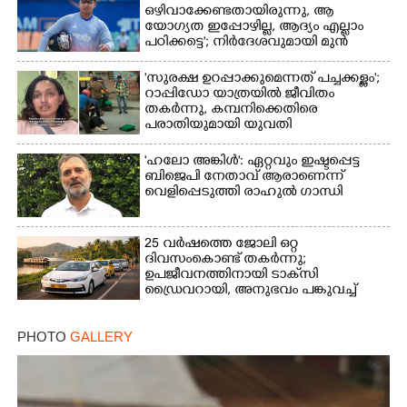
ഒഴിവാക്കേണ്ടതായിരുന്നു,​ ആ
യോഗ്യത ഇപ്പോഴില്ല, ആദ്യം എല്ലാം
×
Share this link
പഠിക്കട്ടെ'; നിർദേശവുമായി മുൻ
ക്രിക്കറ്റ് താരം
'സുരക്ഷ ഉറപ്പാക്കുമെന്നത് പച്ചക്കള്ളം';
റാപ്പിഡോ യാത്രയിൽ ജീവിതം
തകർന്നു, കമ്പനിക്കെതിരെ
പരാതിയുമായി യുവതി
Copy Link
'ഹലോ അങ്കിൾ': ഏറ്റവും ഇഷ്ടപ്പെട്ട
ബിജെപി നേതാവ് ആരാണെന്ന്
വെളിപ്പെടുത്തി രാഹുൽ ഗാന്ധി
25 വർഷത്തെ ജോലി ഒറ്റ
ദിവസംകൊണ്ട് തകർന്നു;
ഉപജീവനത്തിനായി ടാക്‌സി
ഡ്രൈവറായി,​ അനുഭവം പങ്കുവച്ച്
യുവതി
PHOTO
GALLERY