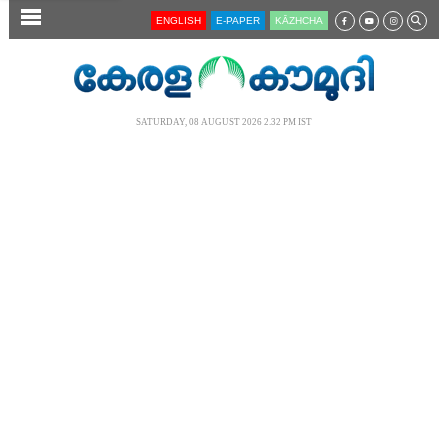
SECTIONS
ENGLISH
E-PAPER
KĀZHCHA
HOME
LATEST
SATURDAY, 08 AUGUST 2026 2.32 PM IST
AUDIO
NOTIFIED NEWS
POLL
KERALA
LOCAL
NEWS 360
CASE DIARY