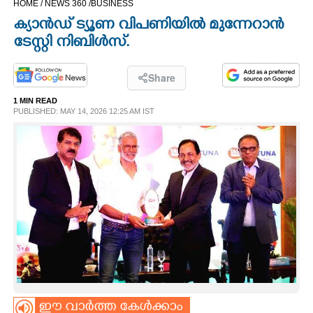
HOME /
NEWS 360 /
BUSINESS
CINEMA
ക്യാൻഡ് ട്യൂണ വിപണിയിൽ മുന്നേറാൻ
ടേസ്റ്റി നിബിൾസ്.
OPINION
Share
PHOTOS
1 MIN READ
PUBLISHED: MAY 14, 2026 12:25 AM IST
LIFESTYLE
SPIRITUAL
INFO+
ART
ASTRO
ഈ വാർത്ത കേൾക്കാം