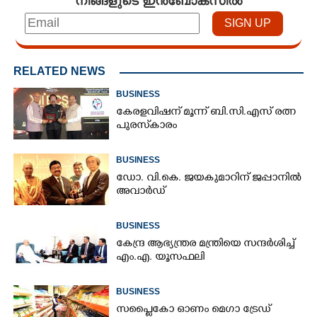
RELATED NEWS
BUSINESS
കേരളവിഷന് മൂന്ന് ബി.സി.എസ് രത്ന
പുരസ്‌കാരം
BUSINESS
ഡോ. വി.കെ. ജയകുമാറിന് ജപ്പാനിൽ
അവാർഡ്
BUSINESS
കേന്ദ്ര ആഭ്യന്ത്രര മന്ത്രിയെ സന്ദർശിച്ച്
എം.എ. യൂസഫലി
BUSINESS
സപ്ലൈകോ ഓണം മെഗാ ട്രേഡ്