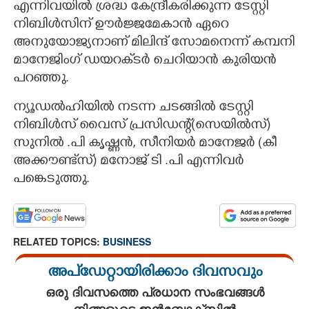
എന്നിവയിൽ ശ്രദ്ധ കേന്ദ്രീകരിക്കുന്ന ടേസ്റ്റി
നിബിൾസിന് ഊർജ്ജമേകാൻ ഏറെ
അനുയോജ്യനാണ് മിലിന്ദ് സോമനെന്ന് കമ്പനി
മാനേജിംഗ് ഡയറക്‌ടർ ചെറിയാൻ കുരിയൻ
പറഞ്ഞു.
ന്യൂഡൽഹിയിൽ നടന്ന ചടങ്ങിൽ ടേസ്റ്റി
നിബിൾസ് വൈസ് പ്രസിഡന്റ്(സെയിൽസ്)
സുനിൽ .പി കൃഷ്ണൻ, സീനിയർ മാനേജർ (കീ
അക്കൗണ്ട്സ്) മനോജ് ടി .പി എന്നിവർ
പങ്കെടുത്തു.
RELATED TOPICS:
BUSINESS
അപ്ഡേറ്റായിരിക്കാം ദിവസവും
ഒരു ദിവസത്തെ പ്രധാന സംഭവങ്ങൾ
നിങ്ങളുടെ ഇൻബോക്സിൽ