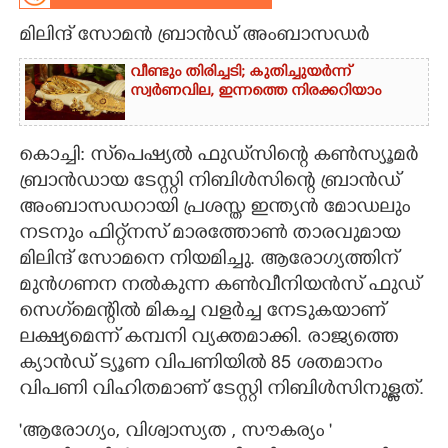
മിലിന്ദ് സോമൻ ബ്രാൻഡ് അംബാസഡർ
CARTOONS
വീണ്ടും തിരിച്ചടി; കുതിച്ചുയർന്ന്
സ്വർണവില, ഇന്നത്തെ നിരക്കറിയാം
LITERATURE
ZOOM
കൊച്ചി: സ്‌പെഷ്യൽ ഫുഡ്‌സിന്റെ കൺസ്യൂമർ
ബ്രാൻഡായ ടേസ്റ്റി നിബിൾസിന്റെ ബ്രാൻഡ്
അംബാസഡറായി പ്രശസ്ത ഇന്ത്യൻ മോഡലും
CONTACT US
നടനും ഫിറ്റ്നസ് മാരത്തോൺ താരവുമായ
മിലിന്ദ് സോമനെ നിയമിച്ചു. ആരോഗ്യത്തിന്
മുൻഗണന നൽകുന്ന കൺവീനിയൻസ് ഫുഡ്
സെഗ്‌മെന്റിൽ മികച്ച വളർച്ച നേടുകയാണ്
ലക്ഷ്യമെന്ന് കമ്പനി വ്യക്തമാക്കി. രാജ്യത്തെ
ക്യാൻഡ് ട്യൂണ വിപണിയിൽ 85 ശതമാനം
വിപണി വിഹിതമാണ് ടേസ്റ്റി നിബിൾസിനുള്ളത്.
"ആരോഗ്യം, വിശ്വാസ്യത , സൗകര്യം "