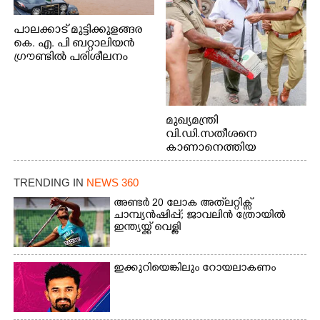
പാലക്കാട് മുട്ടിക്കുളങ്ങര
കെ. എ. പി ബറ്റാലിയൻ
ഗ്രൗണ്ടിൽ പരിശീലനം
മുഖ്യമന്ത്രി
വി.ഡി.സതീശനെ
കാണാനെത്തിയ
മോഹനൻ നായർ
TRENDING IN
NEWS 360
അണ്ടർ 20 ലോക അത്‌ലറ്റിക്സ്
ചാമ്പ്യൻഷിപ്പ്; ജാവലിൻ ത്രോയിൽ
ഇന്ത്യയ്ക്ക് വെള്ളി
ഇക്കുറിയെങ്കിലും റോയലാകണം