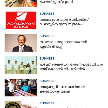
ഫെയർ ഇന്ന് മുതൽ
BUSINESS
ആലപ്പുഴ കല്യാൺ സിൽക്‌സ്
ഷോറൂമിന് ഇന്ന് തുടക്കം
BUSINESS
റെക്കാഡ് അറ്റാദായവുമായി
എസ്.ബി.ഐ
BUSINESS
'​പ​ഞ്ചാ​'​ ​കൈ​ത്ത​റി​ ​ശ്രേ​ണി​യു​മാ​യി​ ​രാം​
രാ​ജ് ​കോ​ട്ടൺ വിപണിയിൽ
BUSINESS
ഭാഗ്യക്കുറി ഫലം അറിയാൻ
ഔദ്യോഗിക ആപ്പ്
BUSINESS