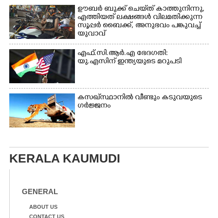
ഊബർ ബുക്ക് ചെയ്‌ത് കാത്തുനിന്നു,​
എത്തിയത് ലക്ഷങ്ങൾ വിലമതിക്കുന്ന
സൂപ്പർ ബൈക്ക്,​ അനുഭവം പങ്കുവച്ച്
യുവാവ്
എഫ്.സി.ആർ.എ ഭേദഗതി:
യു.എസിന് ഇന്ത്യയുടെ മറുപടി
കസഖ്‌സ്ഥാനിൽ വീണ്ടും കടുവയുടെ
ഗർജ്ജനം
KERALA KAUMUDI
GENERAL
ABOUT US
CONTACT US