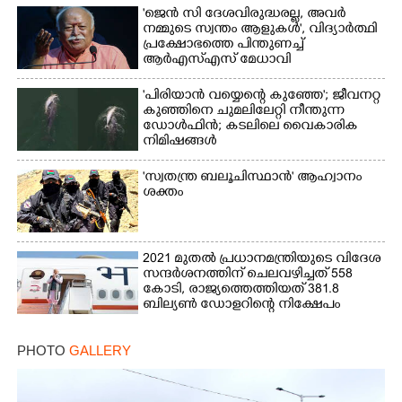
'ജെൻ സി ദേശവിരുദ്ധരല്ല, അവർ
നമ്മുടെ സ്വന്തം ആളുകൾ', വിദ്യാർത്ഥി
Copy Link
പ്രക്ഷോഭത്തെ പിന്തുണച്ച്
ആർഎസ്‌എസ് മേധാവി
'പിരിയാൻ വയ്യെന്റെ കുഞ്ഞേ'; ജീവനറ്റ
കുഞ്ഞിനെ ചുമലിലേറ്റി നീന്തുന്ന
ഡോൾഫിൻ; കടലിലെ വൈകാരിക
നിമിഷങ്ങൾ
'സ്വതന്ത്ര ബലൂചിസ്ഥാൻ' ആഹ്വാനം
ശക്തം
2021 മുതൽ പ്രധാനമന്ത്രിയുടെ വിദേശ
സന്ദർശനത്തിന് ചെലവഴിച്ചത് 558
കോടി, രാജ്യത്തെത്തിയത് 381.8
ബില്യൺ ഡോളറിന്റെ നിക്ഷേപം
PHOTO
GALLERY