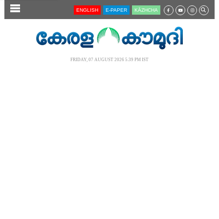
SECTIONS
ENGLISH
E-PAPER
KĀZHCHA
HOME
LATEST
FRIDAY, 07 AUGUST 2026 5.39 PM IST
AUDIO
NOTIFIED NEWS
POLL
KERALA
LOCAL
NEWS 360
CASE DIARY