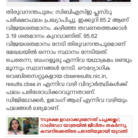
CARTOONS
തിരുവനന്തപുരം: സിബിഎസ്‌ഇ പ്ലസ്‌ടു
പരീക്ഷാഫലം പ്രഖ്യാപിച്ചു. ഇക്കുറി 85.2 ആണ്
വിജയശതമാനം. കഴിഞ്ഞ തവണത്തെക്കാൾ
LITERATURE
3.19 ശതമാനം കുറവാണിത്. 95.62
വിജയശതമാനം നേടി തിരുവനന്തപുരമാണ്
ZOOM
മേഖലയിൽ ഒന്നാം സ്ഥാനം നേടിയത്.
ചെന്നൈ, ബംഗളൂരു എന്നിവ യഥാക്രമം രണ്ടും
CONTACT US
മൂന്നും സ്ഥാനങ്ങൾ നേടി. ഔദ്യോഗിക
വെബ്‌സൈറ്റുകളായ cbseresults.nic.in,
results.cbse.in എന്നിവ വഴി വിദ്യാർത്ഥികൾക്ക്
ഫലം പരിശോധിക്കാവുന്നതാണ്.
ഡിജിലോക്കർ, ഉമാംഗ് ആപ്പ് എന്നിവ വഴിയും
ഫലങ്ങൾ ലഭ്യമാണ്.
'സുരക്ഷ ഉറപ്പാക്കുമെന്നത് പച്ചക്കള്ളം';
റാപ്പിഡോ യാത്രയിൽ ജീവിതം തകർന്നു,
കമ്പനിക്കെതിരെ പരാതിയുമായി യുവതി