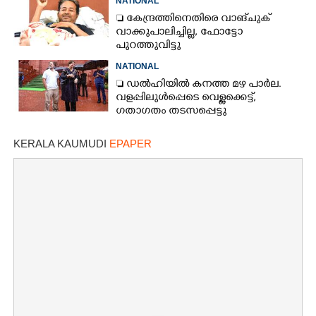
NATIONAL
 കേന്ദ്രത്തിനെതിരെ വാങ്‌ചുക്
വാക്കുപാലിച്ചില്ല, ഫോട്ടോ
പുറത്തുവിട്ടു
NATIONAL
 ഡൽഹിയിൽ കനത്ത മഴ പാർല.
വളപ്പിലുൾപ്പെടെ വെള്ളക്കെട്ട്,
ഗതാഗതം തടസപ്പെട്ടു
KERALA KAUMUDI
EPAPER