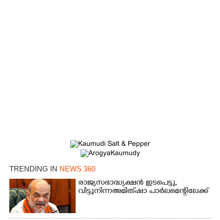
TRENDING IN
NEWS 360
×
Share this link
രാജ്യസഭാദ്ധ്യക്ഷൻ ഇടപെട്ടു,
വിട്ടുനിന്ന അമിത് ഷാ പാർലമെന്റിലേക്ക്