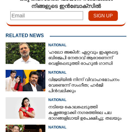
നിങ്ങളുടെ ഇൻബോക്സിൽ
RELATED NEWS
NATIONAL
'ഹലോ അങ്കിൾ': ഏറ്റവും ഇഷ്ടപ്പെട്ട
ബിജെപി നേതാവ് ആരാണെന്ന്
വെളിപ്പെടുത്തി രാഹുൽ ഗാന്ധി
NATIONAL
വിജയ്‌യിൽ നിന്ന് വിവാഹമോചനം
വേണ്ടെന്ന് സംഗീത; ഹർജി
പിൻവലിക്കും
NATIONAL
നടിയെ കൊലപ്പെടുത്തി
കഷ്ണങ്ങളാക്കി നഗരത്തിലെ പല
ഭാഗങ്ങളിലായി ഉപേക്ഷിച്ചു; തലയും
കയ്യും കണ്ടെത്താനാകാതെ പൊലീസ്
NATIONAL