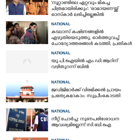
'നൂറ്റാണ്ടിലെ ഏറ്റവും മികച്ച
ചിത്രമായിരിക്കും': 'രാമായണ'യ്ക്ക്
ഓസ്കാ‌ർ ലഭിച്ചില്ലെങ്കിൽ
നിരാശനാകുമെന്ന് ദേവേന്ദ്ര
NATIONAL
ഫഡ്നാവിസ്
കടലാസ് കഷ്‌ണങ്ങളിൽ
എഴുതിയെടുത്തു, ഓർത്തുവച്ച്
ചോദ്യോത്തരങ്ങൾ കടത്തി, പ്രതികൾ
നീറ്റ് ചോദ്യപേപ്പർ കടത്തിയതിങ്ങനെ
NATIONAL
യു.പി.ഐയിൽ എം.ഡി.ആറിന്
വഴിതുറന്ന് ബിൽ
NATIONAL
ജഡ്‌ജിമാർക്ക് വിരമിക്കൽ പ്രായം
പ്രത്യേകമാകാം: സുപ്രീംകോടതി
NATIONAL
നീറ്റ് ചോർച്ച: നുണപരിശോധന
ആവശ്യമില്ലെന്ന് സി.ബി.ഐ