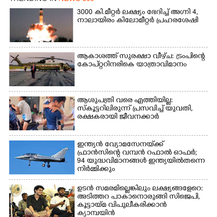
വിദ്യാഭവൻ സർദാർ
3000 കി.മീറ്റർ ലക്ഷ്യം ഭേദിച്ച് അഗ്നി 4,
പട്ടേൽ സഭാഗൃഹത്തിൽ
നാലായിരം കിലോമീറ്റർ പ്രഹരശേഷി
പ്രശസ്ത കഥക് നർത്തകി എം
.
അക്ഷത അവതരിപ്പിച്ച ലയ
നമൻ കഥകിൽ നിന്ന്
ആകാശത്ത് സുരക്ഷാ വീഴ്‌ച: ട്രംപിന്റെ
കോ‌പ്‌റ്ററിനരികെ യാത്രാവിമാനം
ആശുപത്രി വരെ എത്തിയില്ല:
സ്കൂട്ടറിലിരുന്ന് പ്രസവിച്ച് യുവതി,
രക്ഷകരായി ജീവനക്കാർ
ഇന്ത്യൻ വ്യോമസേനയ്‌ക്ക്
ഫ്രാൻസിന്റെ വമ്പൻ റഫാൽ ഓഫർ;
94 യുദ്ധവിമാനങ്ങൾ ഇന്ത്യയിൽതന്നെ
നിർ‌മ്മിക്കും
ഉടൻ സമരമില്ലെങ്കിലും ലക്ഷ്യങ്ങളേറെ:
അടിത്തറ പാകാനൊരുങ്ങി സിജെപി,​
കൂട്ടായ്മ വിപുലീകരിക്കാൻ
ക്യാമ്പയിൻ