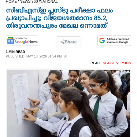
HOME /
NEWS 360 /
NATIONAL
CINEMA
സിബിഎസ്ഇ പ്ലസ്‌ടു പരീക്ഷാ ഫലം
പ്രഖ്യാപിച്ചു; വിജയശതമാനം 85.2,
OPINION
തിരുവനന്തപുരം മേഖല ഒന്നാമത്
PHOTOS
Share
1 MIN READ
PUBLISHED: MAY 13, 2026 01:54 PM IST
LIFESTYLE
READ
ENGLISH VERSION
SPIRITUAL
INFO+
ART
ASTRO