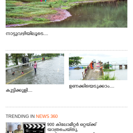
നാട്ടുവഴിയിലൂടെ....
ഉണക്കിയെടുക്കാം....
കുട്ടിക്കുളി....
TRENDING IN
NEWS 360
900 കിലോമീറ്റർ ഒറ്റയ്‌ക്ക്
യാത്രചെ‌യ്‌തു,​