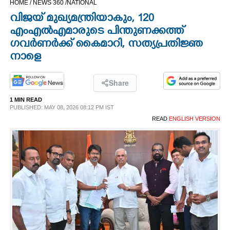
HOME /
NEWS 360 /
NATIONAL
CINEMA
വിജയ് മുഖ്യമന്ത്രിയാകും,​ 120
എംഎൽഎമാരുടെ പിന്തുണക്കത്ത്
OPINION
ഗവർണർക്ക് കൈമാറി,​ സത്യപ്രതിജ്ഞ
നാളെ
PHOTOS
Share
LIFESTYLE
1 MIN READ
PUBLISHED: MAY 08, 2026 08:12 PM IST
READ
ENGLISH VERSION
SPIRITUAL
INFO+
ART
ASTRO