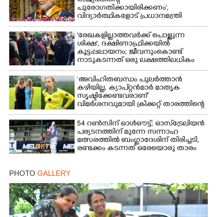
രാജ്യത്തിന്റെ
പുരോഗതിക്കായിരിക്കണം',​
വിദ്യാർത്ഥികളോട് പ്രധാനമന്ത്രി
'രേഖകളില്ലാത്തവർക്ക് പൊള്ളുന്ന
ശിക്ഷ', ദക്ഷിണാഫ്രിക്കയിൽ
കൂട്ടപ്പലായനം; ജീവനുംകൊണ്ട്
നാടുകടന്നത് ഒരു ലക്ഷത്തിലധികം
പേർ
‘അവിഹിതബന്ധം പുലർത്താൻ
കഴിയില്ല,​ ക്യാപ്റ്റൻമാർ മാതൃക
സൃഷ്ടിക്കേണ്ടവരാണ്'
വിമർശനവുമായി ക്രിക്കറ്റ് താരത്തിന്റെ
ഭാര്യ
54 റൺസിന് ഓൾഔട്ട്; ഓസ്‌ട്രേലിയൻ
പര്യടനത്തിന് മുന്നേ സന്നാഹ
മത്സരത്തിൽ ബംഗ്ലാദേശിന് തിരിച്ചടി,
രണ്ടക്കം കടന്നത് ഒരേയൊരു താരം
PHOTO
GALLERY