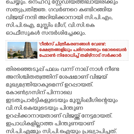
ചെയ്യും. നെഹ്റു സ്റ്റേഡിയത്തിലായിരിക്കും
സത്യപ്രതിജ്ഞ. ഗവർണറെ കണ്ടിറങ്ങിയ
വിജയ് നന്ദി അറിയിക്കാനായി സി.പി.എം,​
സി.പി.ഐ,​ മുസ്ലിം ലീഗ്,​ വി.സി.കെ
ഓഫീസുകൾ സന്ദർശിച്ചേക്കും.
'റീൽസ് ചിത്രീകരണങ്ങൾ വേണ്ട':
ക്ഷേത്രങ്ങളിലും പരിസരത്തും മൊബൈൽ
ഫോൺ നിരോധിച്ച് തമിഴ്നാട് സർക്കാർ
തിരഞ്ഞെടുപ്പ് ഫലം വന്ന് നാല് നാൾ നീണ്ട
അനിശ്ചിതത്വത്തിന് ശേഷമാണ് വിജയ്
മുഖ്യമന്ത്രിയാകുമെന്ന് ഉറപ്പായത്.
കോൺഗ്രസിന് പിന്നാലെ
ഇടതുപാർട്ടികളുടെയും മുസ്ലിംലീഗിന്റെയും
വി.സി.കെയുടെയും പിന്തുണ
ഉറപ്പിക്കാനായതാണ് വിജയ്ത്ത് നേട്ടമായത്.
ഇപാധികളില്ലാത്ത പിന്തുണയാണ്
സി.പി.എമ്മും സി,​പി.ഐയും പ്രഖ്യാപിച്ചത്.