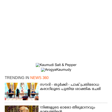
×
Share this link
Copy Link
TRENDING IN
NEWS 360
സൗദി - തുർക്കി - പാക് പ്രതിരോധ
കരാറിലൂടെ പുതിയ ശാക്തിക ചേരി
'നിങ്ങളുടെ ഓരോ തീരുമാനവും