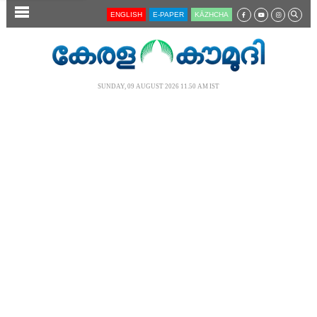
SECTIONS
ENGLISH
E-PAPER
KĀZHCHA
HOME
LATEST
SUNDAY, 09 AUGUST 2026 11.50 AM IST
AUDIO
NOTIFIED NEWS
POLL
KERALA
LOCAL
NEWS 360
CASE DIARY