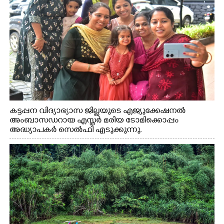
കട്ടപ്പന വിദ്യാഭ്യാസ ജില്ലയുടെ എജ്യുക്കേഷനൽ
അംബാസഡറായ എസ്തർ മരിയ ടോമിക്കൊപ്പം
അദ്ധ്യാപകർ സെൽഫി എടുക്കുന്നു.