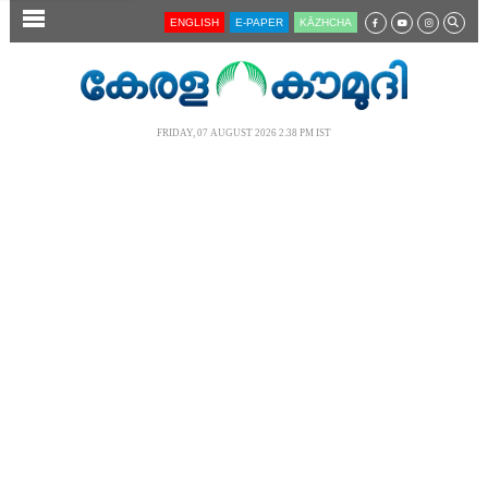
SECTIONS
ENGLISH
E-PAPER
KĀZHCHA
HOME
LATEST
FRIDAY, 07 AUGUST 2026 2.38 PM IST
AUDIO
NOTIFIED NEWS
POLL
KERALA
LOCAL
NEWS 360
CASE DIARY