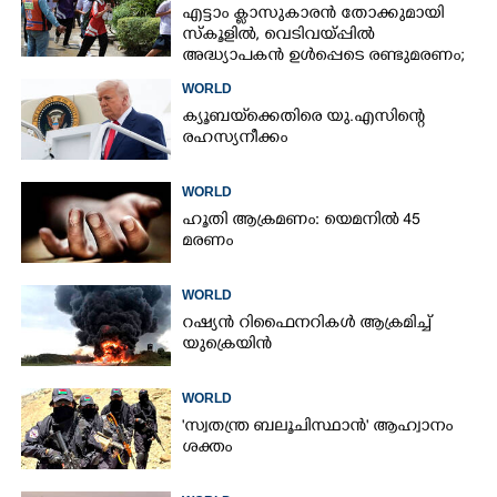
എട്ടാം ക്ളാസുകാരൻ തോക്കുമായി
സ്കൂളിൽ, വെടിവയ്പ്പിൽ
അദ്ധ്യാപകൻ ഉൾപ്പെടെ രണ്ടുമരണം;
15 പേർക്ക് പരിക്ക്
WORLD
ക്യൂബയ്‌ക്കെതിരെ യു.എസിന്റെ
രഹസ്യനീക്കം
WORLD
ഹൂതി ആക്രമണം: യെമനിൽ 45
മരണം
WORLD
റഷ്യൻ റിഫൈനറികൾ ആക്രമിച്ച്
യുക്രെയിൻ
WORLD
'സ്വതന്ത്ര ബലൂചിസ്ഥാൻ' ആഹ്വാനം
ശക്തം