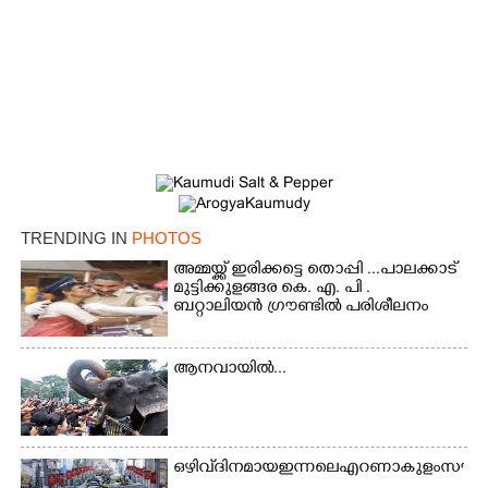
TRENDING IN
PHOTOS
അമ്മയ്ക്ക് ഇരിക്കട്ടെ തൊപ്പി ...പാലക്കാട്
മുട്ടിക്കുളങ്ങര കെ. എ. പി .
ബറ്റാലിയൻ ഗ്രൗണ്ടിൽ പരിശീലനം
ആനവായിൽ...
ഒഴിവ് ദിനമായ ഇന്നലെ എറണാകുളം സൗത്ത്