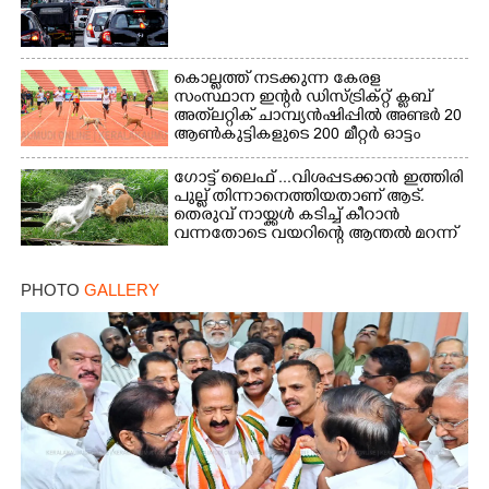
×
Share this link
കൊല്ലത്ത് നടക്കുന്ന കേരള
സംസ്ഥാന ഇന്റർ ഡിസ്ട്രിക്റ്റ് ക്ലബ്
അത്‌ലറ്റിക് ചാമ്പ്യൻഷിപ്പിൽ അണ്ടർ 20
ആൺകുട്ടികളുടെ 200 മീറ്റർ ഓട്ടം
ഫൈനൽ മത്സരത്തിനിടെ സിന്തറ്റിക്
ട്രാക്കിന് കുറുകെ ഓടുന്ന നായകൾ.
ഗോട്ട് ലൈഫ് ...വിശപ്പടക്കാൻ ഇത്തിരി
Copy Link
പുല്ല് തിന്നാനെത്തിയതാണ് ആട്.
തെരുവ് നായ്ക്കൾ കടിച്ച് കീറാൻ
വന്നതോടെ വയറിന്റെ ആന്തൽ മറന്ന്
ജീവന് വേണ്ടിയായി ഓട്ടം.
എറണാകുളം വാത്തുരുത്തിയിൽ
PHOTO
GALLERY
നിന്നുള്ള കാഴ്ച