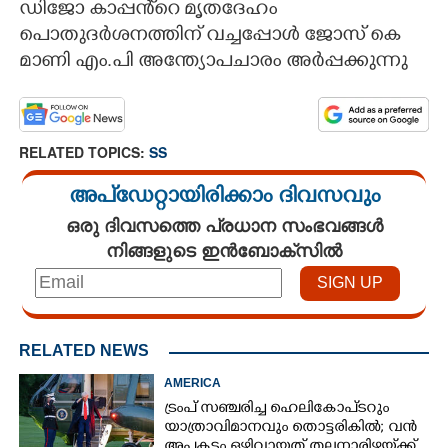
ഡിജോ കാപ്പൻ്റെ മൃതദേഹം
പൊതുദർശനത്തിന് വച്ചപ്പോൾ ജോസ് കെ
CARTOONS
മാണി എം.പി അന്ത്യോപചാരം അർപ്പക്കുന്നു
LITERATURE
RELATED TOPICS:
SS
ZOOM
അപ്ഡേറ്റായിരിക്കാം ദിവസവും
CONTACT US
ഒരു ദിവസത്തെ പ്രധാന സംഭവങ്ങൾ
നിങ്ങളുടെ ഇൻബോക്സിൽ
RELATED NEWS
AMERICA
ട്രംപ് സഞ്ചരിച്ച ഹെലികോപ്‌ടറും
യാത്രാവിമാനവും തൊട്ടരികിൽ; വൻ
അപകടം ഒഴിവായത് തലനാരിഴയ്‌ക്ക്,