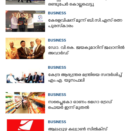
രണ്ടുപേർ കൊല്ലപ്പെട്ടു
BUSINESS
കേരളവിഷന് മൂന്ന് ബി.സി.എസ് രത്ന
പുരസ്‌കാരം
BUSINESS
ഡോ. വി.കെ. ജയകുമാറിന് ജപ്പാനിൽ
അവാർഡ്
BUSINESS
കേന്ദ്ര ആഭ്യന്ത്രര മന്ത്രിയെ സന്ദർശിച്ച്
എം.എ. യൂസഫലി
BUSINESS
സപ്ലൈകോ ഓണം മെഗാ ട്രേഡ്
ഫെയർ ഇന്ന് മുതൽ
BUSINESS
ആലപ്പുഴ കല്യാൺ സിൽക്‌സ്