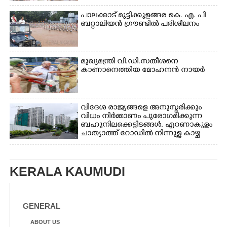
പാലക്കാട് മുട്ടിക്കുളങ്ങര കെ. എ. പി
ബറ്റാലിയൻ ഗ്രൗണ്ടിൽ പരിശീലനം
മുഖ്യമന്ത്രി വി.ഡി.സതീശനെ
കാണാനെത്തിയ മോഹനൻ നായർ
വിദേശ രാജ്യങ്ങളെ അനുസ്മരിക്കും
വിധം നിർമ്മാണം പുരോഗമിക്കുന്ന
ബഹുനിലക്കെട്ടിടങ്ങൾ. എറണാകുളം
ചാത്യാത്ത് റോഡിൽ നിന്നുള്ള കാഴ്ച
KERALA KAUMUDI
GENERAL
ABOUT US