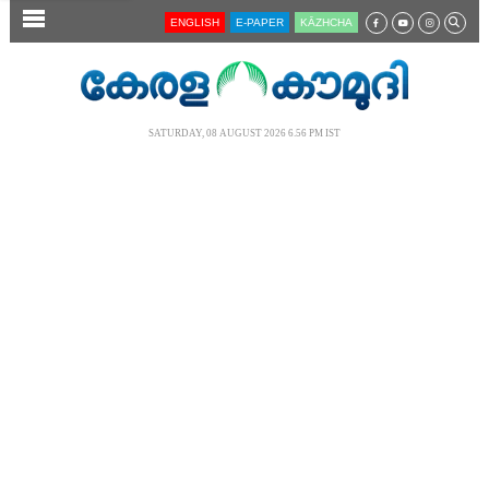
SECTIONS
ENGLISH
E-PAPER
KĀZHCHA
HOME
LATEST
SATURDAY, 08 AUGUST 2026 6.56 PM IST
AUDIO
NOTIFIED NEWS
POLL
KERALA
LOCAL
NEWS 360
CASE DIARY