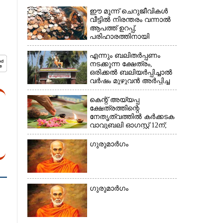
ഈ മൂന്ന് ചെറുജീവികൾ
വീട്ടിൽ നിരന്തരം വന്നാൽ
ആപത്ത് ഉറപ്പ്,​
പരിഹാരത്തിനായി
ചെയ്യേണ്ടത്
×
എന്നും ബലിതർപ്പണം
നടക്കുന്ന ക്ഷേത്രം,​
ഒരിക്കൽ ബലിയർപ്പിച്ചാൽ
വർഷം മുഴുവൻ അർപ്പിച്ച
പുണ്യം
കെന്റ് അയ്യപ്പ
ക്ഷേത്രത്തിന്റെ
നേതൃത്വത്തിൽ കർക്കടക
വാവുബലി ഓഗസ്റ്റ് 12ന്;
ഒരുക്കങ്ങൾ പൂർത്തിയായി
ഗുരുമാർഗം
ഗുരുമാർഗം