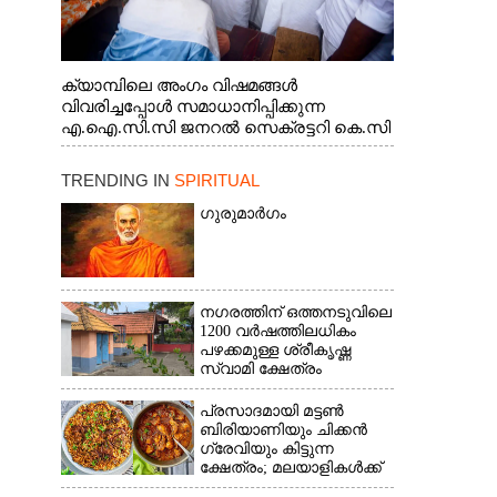
ക്യാമ്പിലെ അംഗം വിഷമങ്ങൾ
വിവരിച്ചപ്പോൾ സമാധാനിപ്പിക്കുന്ന
എ.ഐ.സി.സി ജനറൽ സെക്രട്ടറി കെ.സി
വേണുഗോപാൽ എം.പി. സഹകരണ-
എക്സൈസ് വകുപ്പ് മന്ത്രി എം. ലിജു,
TRENDING IN
SPIRITUAL
എന്നിവർ
ഗുരുമാർഗം
നഗരത്തിന് ഒത്തനടുവിലെ
1200 വർഷത്തിലധികം
പഴക്കമുള്ള ശ്രീകൃഷ്ണ
സ്വാമി ക്ഷേത്രം
പ്രസാദമായി മട്ടൺ
ബിരിയാണിയും ചിക്കൻ
ഗ്രേവിയും കിട്ടുന്ന
ക്ഷേത്രം; മലയാളികൾക്ക്
ഒറ്റദിവസം കൊണ്ട് ഇവിടെ