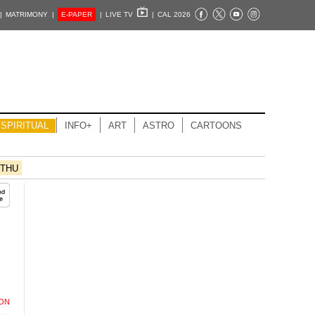
|
MATRIMONY |
E-PAPER
|
LIVE TV
|
CAL 2026
SPIRITUAL
INFO+
ART
ASTRO
CARTOONS
THU
ION