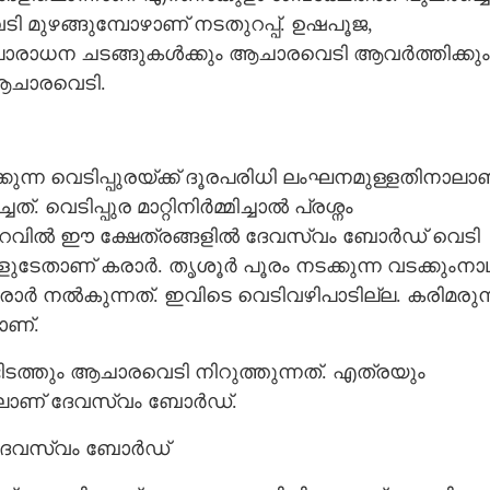
ി മുഴങ്ങുമ്പോഴാണ് നടതുറപ്പ്. ഉഷപൂജ,
ദീപാരാധന ചടങ്ങുകൾക്കും ആചാരവെടി​ ആവർത്തി​ക്കും
 ആചാരവെടി​.
ക്കുന്ന വെടി​പ്പുരയ്‌ക്ക് ദൂരപരി​ധി ലംഘനമുള്ളതി​നാലാ
െടിപ്പുര മാറ്റി​നി​ർമ്മി​ച്ചാൽ പ്രശ്നം
വി​ൽ ഈ ക്ഷേത്രങ്ങളി​ൽ ദേവസ്വം ബോർഡ്​ വെടി​
്ങളുടേതാണ് കരാർ. തൃശൂർ പൂരം നടക്കുന്ന വടക്കുംനാ
ാർ നൽകുന്നത്. ഇവി​ടെ വെടി​വഴി​പാടി​ല്ല. കരി​മരുന്
ാണ്.
ടത്തും ആചാരവെടി​ നി​റുത്തുന്നത്. എത്രയും
ളി​ലാണ് ദേവസ്വം ബോർഡ്.
ി​ൻ ദേവസ്വം ബോർഡ്