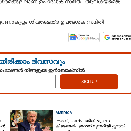
്രമങ്ങളി​ലാണ് ഉപദേശക സമി​തി​. ആവശ്യമെങ്കി​
എറണാകുളം ശി​വക്ഷേത്ര ഉപദേശക സമി​തി​
Share this link
യിരിക്കാം ദിവസവും
 സംഭവങ്ങൾ നിങ്ങളുടെ ഇൻബോക്സിൽ
Copy Link
രുവഞ്ചിക്കുളം
ക്ഷേത്രങ്ങളിൽ ആചാരവെടി ഇനിയില്ല
AMERICA
ം
'കരാർ, അല്ലെങ്കിൽ പൂർണ
 വൻ
കീഴടങ്ങൽ'; ഇറാന് മുന്നറിയിപ്പുമായി