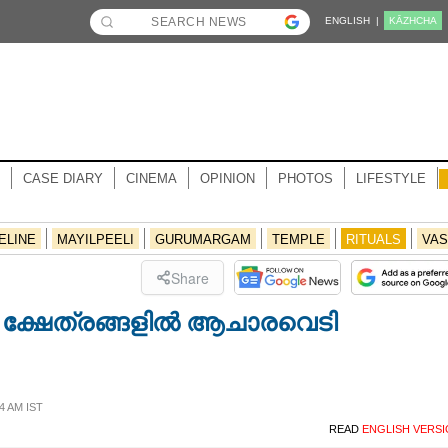
ENGLISH |
KĀZHCHA
CASE DIARY
CINEMA
OPINION
PHOTOS
LIFESTYLE
ELINE
MAYILPEELI
GURUMARGAM
TEMPLE
RITUALS
VAS
Share
 ക്ഷേത്രങ്ങളിൽ ആചാരവെടി
4 AM IST
READ
ENGLISH VERS