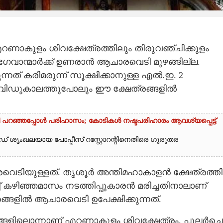
ണാകുളം ശി​വക്ഷേത്രത്തി​ലും തി​രുവഞ്ചി​ക്കുളം
 ഭഗവാന്മാർക്ക് ഉണരാൻ ആചാരവെടി​ മുഴങ്ങില്ല.
ുന്നത് ​കരിമരുന്ന് സൂക്ഷിക്കാനുള്ള എൽ.ഇ. 2
വി​ഡുകാലത്തുപോലും ഈ ക്ഷേത്രങ്ങളിൽ
തി പറഞ്ഞപ്പോൾ പരിഹാസം; കോടികൾ നഷ്ടപരിഹാരം ആവശ്യപ്പെട്ട്
ഡ് ശൃംഖലയായ പോപ്പീസ് റസ്റ്റോറന്റിനെതിരെ ഗുരുതര
രവെടിയുള്ളത്. തൃശൂർ അന്തി​മഹാകാളൻ ക്ഷേത്രത്തി​
്ച് കഴി​ഞ്ഞമാസം നടത്തി​പ്പുകാരൻ മരി​ച്ചതി​നാലാണ്
ങ്ങളിൽ ആചാരവെടി​ ഉപേക്ഷിക്കുന്നത്.
്ങളി​ലൊന്നാണ് എറണാകുളം ശി​വക്ഷേത്രം. പുലർച്ചെ