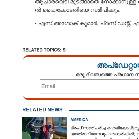
ആചാരവെടി​ മുടങ്ങാതെ നോക്കാനുള്ള ശ
ൽ ഹൈക്കോടതി​യെ സമീപി​ക്കും.
• എസ്.അശോക് കുമാർ, പ്രസി​ഡന്റ്, 
RELATED TOPICS:
S
അപ്ഡേറ്റാ
ഒരു ദിവസത്തെ പ്രധാന
എറണാകുളം, തി
RELATED NEWS
AMERICA
ട്രംപ് സഞ്ചരിച്ച ഹെലികോപ്‌ടറു
യാത്രാവിമാനവും തൊട്ടരികിൽ;