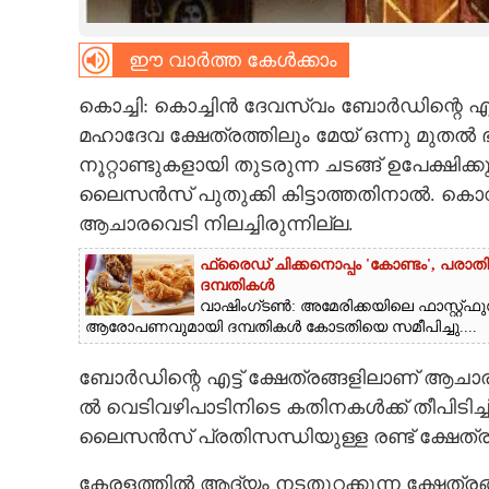
CARTOONS
ഈ വാർത്ത കേൾക്കാം
LITERATURE
കൊച്ചി: കൊച്ചിൻ ദേവസ്വം ബോർഡി​ന്റെ എറ
മഹാദേവ ക്ഷേത്രത്തി​ലും മേയ് ഒന്നു മുതൽ
നൂറ്റാണ്ടുകളായി തുടരുന്ന ചടങ്ങ് ഉപേക്ഷി​ക്ക
ZOOM
ലൈസൻസ് പുതുക്കി കിട്ടാത്തതിനാൽ. കൊ
ആചാരവെടി​ നിലച്ചിരുന്നില്ല.
CONTACT US
ഫ്രൈഡ് ചിക്കനൊപ്പം 'കോണ്ടം',​ പരാ
ദമ്പതികൾ
വാഷിംഗ്ടൺ: അമേരിക്കയിലെ ഫാസ്റ്റ്ഫു
ആരോപണവുമായി ദമ്പതികൾ കോടതിയെ സമീപിച്ചു....
ബോർഡി​ന്റെ എട്ട് ക്ഷേത്രങ്ങളി​ലാണ് ആചാ
ൽ വെടി​വഴി​പാടി​നി​ടെ കതി​നകൾക്ക് തീപി​ടി​ച
ലൈസൻസ് പ്രതി​സന്ധിയുള്ള​ രണ്ട് ക്ഷേത്ര
കേരളത്തി​ൽ ആദ്യം നടതുറക്കുന്ന ക്ഷേത്രങ