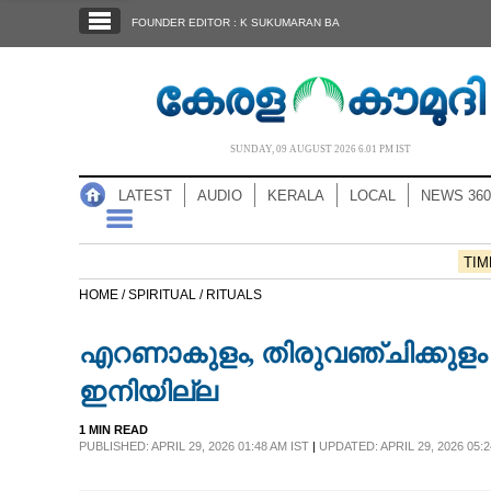
SECTIONS
FOUNDER EDITOR : K SUKUMARAN BA
HOME
LATEST
AUDIO
SUNDAY, 09 AUGUST 2026 6.01 PM IST
NOTIFIED NEWS
LATEST
AUDIO
KERALA
LOCAL
NEWS 360
POLL
KERALA
TIM
HOME /
SPIRITUAL /
RITUALS
LOCAL
എറണാകുളം, തിരുവഞ്ചിക്കുളം
NEWS 360
ഇനിയില്ല
1 MIN READ
CASE DIARY
PUBLISHED: APRIL 29, 2026 01:48 AM IST
|
UPDATED: APRIL 29, 2026 05:2