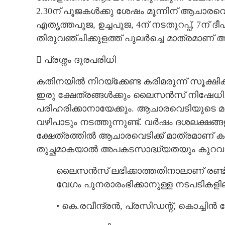
2.30ന് പൂജകൾക്കു ശേഷം മൂന്നിന് ആചാരവെട
എതൃത്തപൂജ, ഉച്ചപൂജ, 4ന് നടതുറപ്പ്, 7ന് 
തി​രുവഞ്ചി​ക്കുളത്ത് പുലർച്ചെ മാത്രമാണ്
 പ്രശ്നം ദൂരപരി​ധി
കതി​നയി​ൽ നി​റയ്ക്കേണ്ട കരി​മരുന്ന് സൂക്ഷി​
ഇരു ക്ഷേത്രങ്ങൾക്കും ലൈസൻസ് നി​ഷേധി​ച്ചത്. വ
പരിഹരിക്കാനായേക്കും. ആചാരവെടിയുടെ മറ
വഴി​പാടും നടത്തുന്നുണ്ട്. വർഷം ദശലക്ഷങ
ക്ഷേത്രത്തി​ൽ ആചാരവെടി​ക്ക് മാത്രമാണ് കര
തുച്ഛമാകയാൽ അപകടസാദ്ധ്യതയും കുറവ
ലൈസൻസ് ലഭി​ക്കാത്തതി​നാലാണ് രണ്ടി​
വേഗം പുനരാരംഭി​ക്കാനുള്ള നടപടി​ക
• കെ.രവീന്ദ്രൻ, പ്രസി​ഡന്റ്, കൊച്ച