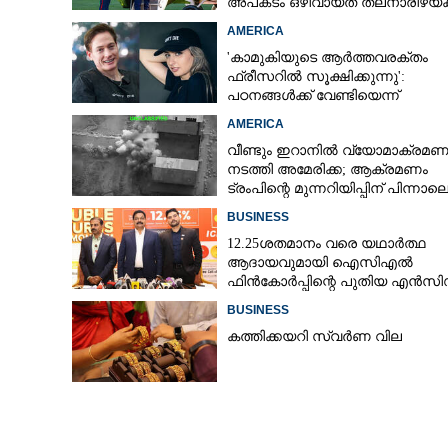
അപകടം ഒഴിവായത് തലനാരിഴയ്‌ക്ക
അന്വേഷണം
AMERICA
'കാമുകിയുടെ ആർത്തവരക്തം
ഫ്രീസറിൽ സൂക്ഷിക്കുന്നു':
പഠനങ്ങൾക്ക് വേണ്ടിയെന്ന്
വിശദീകരണം,​ ചർച്ചയായി ബ്രയ
AMERICA
ജോൺസന്റെ പോസ്റ്റ്
വീണ്ടും ഇറാനിൽ വ്യോമാക്രമണ
നടത്തി അമേരിക്ക; ആക്രമണം
ട്രംപിന്റെ മുന്നറിയിപ്പിന് പിന്നാല
BUSINESS
12.25ശതമാനം വരെ യഥാർത്ഥ
ആദായവുമായി ഐസിഎൽ
ഫിൻകോർപ്പിന്റെ പുതിയ എൻസി
ഇഷ്യു ആരംഭിക്കുന്നു
BUSINESS
കത്തിക്കയറി സ്വർണ വില