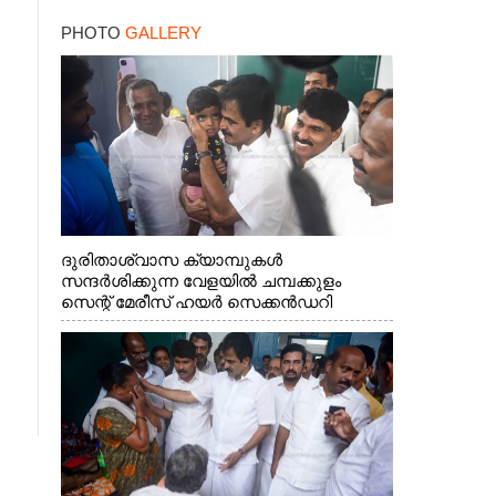
PHOTO
GALLERY
ദുരിതാശ്വാസ ക്യാമ്പുകൾ
സന്ദർശിക്കുന്ന വേളയിൽ ചമ്പക്കുളം
സെന്റ് മേരീസ് ഹയർ സെക്കൻഡറി
സ്കൂളിലെ ക്യാമ്പിലെത്തിയ എ.ഐ.സി.സി
ജനറൽ സെക്രട്ടറി കെ.സി
വേണുഗോപാൽ എം.പി കുരുന്നിനെ
എടുത്ത് ലാളിച്ചപ്പോൾ. സഹകരണ-
എക്സൈസ് വകുപ്പ് മന്ത്രി എം. ലിജു,
കൃഷിവകുപ്പ് മന്ത്രി ടി. സിദ്ദിഖ്, റെജി
ചെറിയാൻ എം. എൽ. എ എന്നിവർ സമീപം