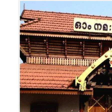
CINEMA
OPINION
PHOTOS
LIFESTYLE
SPIRITUAL
INFO+
ART
ASTRO