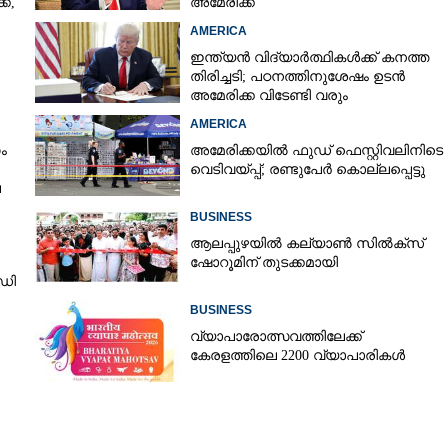
്,
അമേരിക്ക
AMERICA
ഇന്ത്യൻ വിദ്യാർത്ഥികൾക്ക് കനത്ത
തിരിച്ചടി; പഠനത്തിനുശേഷം ഉടൻ
അമേരിക്ക വിടേണ്ടി വരും
ാൻ
AMERICA
ം
അമേരിക്കയിൽ ഫുഡ് ഫെസ്റ്റിവലിനിടെ
വെടിവയ്‌പ്പ്; രണ്ടുപേർ കൊല്ലപ്പെട്ടു
െ
BUSINESS
ആലപ്പുഴയിൽ കല്യാൺ സിൽക്‌സ്
ഷോറൂമിന് തുടക്കമായി
ഡി
BUSINESS
വ്യാപാരോത്സവത്തിലേക്ക്
കേരളത്തിലെ 2200 വ്യാപാരികൾ