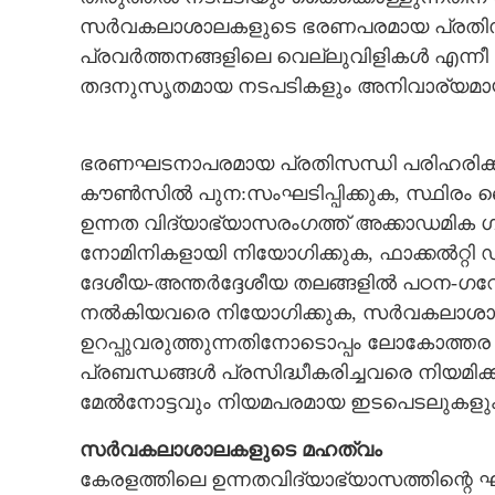
സർവകലാശാലകളുടെ ഭരണപരമായ പ്രതിസന
പ്രവർത്തനങ്ങളിലെ വെല്ലുവിളികൾ എന്ന
തദനുസൃതമായ നടപടികളും അനിവാര്യമായി വന
ബഡ്ജറ്റ് നിർദ്ദേശങ്ങളും നൂതന
വിജ്ഞാനസൃഷ്ട
ഭരണഘടനാപരമായ പ്രതിസന്ധി പരിഹരിക്ക
കൗൺസിൽ പുന:സംഘടിപ്പിക്കുക, സ്ഥിരം 
ഉന്നത വിദ്യാഭ്യാസരംഗത്ത് അക്കാഡമിക 
നോമിനികളായി നിയോഗിക്കുക, ഫാക്കൽറ്റി 
ദേശീയ-അന്തർദ്ദേശീയ തലങ്ങളിൽ പഠന-ഗ
നൽകിയവരെ നിയോഗിക്കുക, സർവകലാശാല
ഉറപ്പുവരുത്തുന്നതിനോടൊപ്പം ലോകോത്
പ്രബന്ധങ്ങൾ പ്രസിദ്ധീകരിച്ചവരെ നിയമിക
മേൽനോട്ടവും നിയമപരമായ ഇടപെടലുകളും
സർവകലാശാലകളുടെ മഹത്വം
കേരളത്തിലെ ഉന്നതവിദ്യാഭ്യാസത്തിന്റെ 