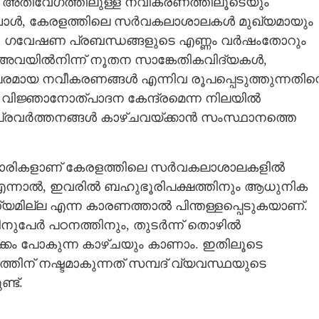
ല അതിവേഗത്തിലുള്ള നവീകരണത്തിലൂടെയും
്പോൾ, കേരളത്തിലെ സർവകലാശാലകൾ മുഖ്യമായും
. ഗവേഷണ പ്രബന്ധങ്ങളുടെ എണ്ണം വർഷംതോറും
ം അവയിൽനിന്ന് നൂതന സാങ്കേതികവിദ്യകൾ,
മായ നവീകരണങ്ങൾ എന്നിവ രൂപപ്പെടുത്തുന്നതിന്
വിജ്ഞാനോത്പാദന കേന്ദ്രമെന്ന നിലയിൽ
പ്രവർത്തനങ്ങൾ കാഴ്ചവയ്ക്കാൻ സംസ്ഥാനത്തെ
ുദധാരികളാണ് കേരളത്തിലെ സർവകലാശാലകളിൽ
 എന്നാൽ, ഇവരിൽ ബഹുഭൂരിപക്ഷത്തിനും ആധുനിക
ില്ല എന്ന കാരണത്താൽ പിന്തള്ളപ്പെടുകയാണ്.
നുപേർ പഠനത്തിനും, തുടർന്ന് തൊഴിൽ
കടക്കം പോകുന്ന കാഴ്ചയും കാണാം. ഇതിലൂടെ
ന് നഷ്ടമാകുന്നത് സമ്പദ് വ്യവസ്ഥയുടെ
്ട്.