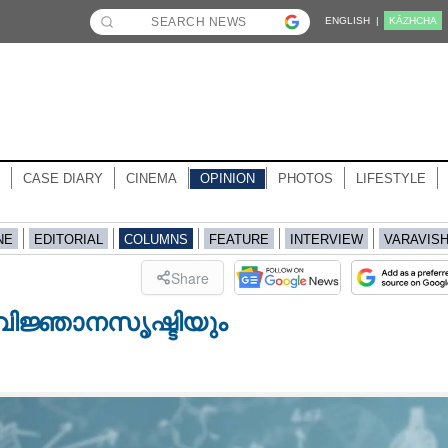
ENGLISH |
KĀZHCHA
CASE DIARY
CINEMA
OPINION
PHOTOS
LIFESTYLE
NE
EDITORIAL
COLUMNS
FEATURE
INTERVIEW
VARAVIS
Share
 വിജ്ഞാനസൃഷ്ടിയും