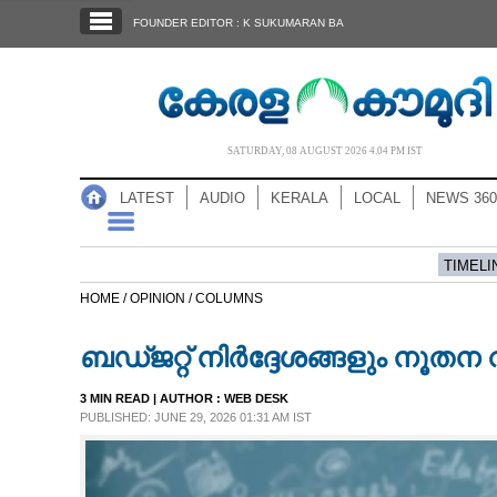
SECTIONS
FOUNDER EDITOR : K SUKUMARAN BA
HOME
LATEST
AUDIO
SATURDAY, 08 AUGUST 2026 4.04 PM IST
NOTIFIED NEWS
LATEST
AUDIO
KERALA
LOCAL
NEWS 360
POLL
KERALA
TIMELI
HOME /
OPINION /
COLUMNS
LOCAL
ബഡ്ജറ്റ് നിർദ്ദേശങ്ങളും നൂതന
NEWS 360
3 MIN READ
| AUTHOR :
WEB DESK
PUBLISHED: JUNE 29, 2026 01:31 AM IST
CASE DIARY