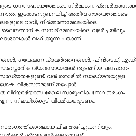
ുടെ ധനസഹായത്തോടെ നിർമ്മാണ പ്രവർത്തനങ്
 എന്നാൽ, ഇതോടനുബന്ധിച്ച് അതീവ ഗൗരവത്തോടെ
ാലകളുടെ ഭാവി, നിർമ്മാണമേഖലയിലെ
, വൈജ്ഞാനിക സമ്പദ് മേഖലയിലെ വളർച്ചയിലും
ാശാലകൾ വഹിക്കുന്ന പങ്കാണ്
ങ്ങൾ, ഗവേഷണ പ്രവർത്തനങ്ങൾ, ഫിൻടെക്, എഡ്
, സാംസ്കാരിക വ്യവസായങ്ങൾ തുടങ്ങിയ പല പഠന-
ദ്ധ്യതകളുണ്ട്. വൻ തൊഴിൽ സാദ്ധ്യതയുള്ള
വശേഷി വികസനമാണ് ഇപ്പോൾ
 ഉന്നത വിദ്യാഭ്യാസ മേഖല സാമൂഹിക സേവനരംഗം
ന്ന നിലയിൽകൂടി വീക്ഷിക്കപ്പെടണം.
Share this link
സരംഗത്ത് കാതലായ ചില അഴിച്ചുപണിയും,
ക്കാർ ശ്രദ്ധവയ്ക്കേണ്ടതുണ്ട്.