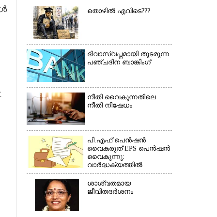
ങൾ
തൊഴിൽ എവിടെ???
ദിവാസ്വപ്നമായി തുടരുന്ന
പഞ്ചദിന ബാങ്കിംഗ്
-
നീതി വൈകുന്നതിലെ
നീതി നിഷേധം
പി.എഫ് പെൻഷൻ
വൈകരുത് EPS പെൻഷൻ
വൈകുന്നു:
×
വാർദ്ധക്യത്തിൽ
പെൻഷൻകാർ
ബുദ്ധിമുട്ടിൽ*(കത്ത്)
ശാശ്വതമായ
ജീവിതദർശനം