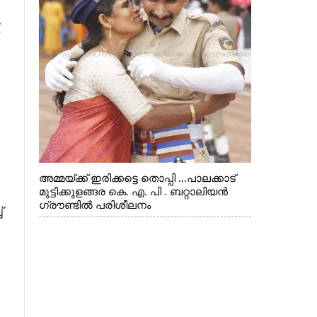
,
അമ്മയ്ക്ക് ഇരിക്കട്ടെ തൊപ്പി ...പാലക്കാട്
മുട്ടിക്കുളങ്ങര കെ. എ. പി . ബറ്റാലിയൻ
ഗ്രൗണ്ടിൽ പരിശീലനം
്