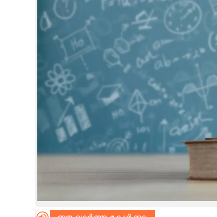
CINEMA
OPINION
PHOTOS
LIFESTYLE
SPIRITUAL
INFO+
ART
ASTRO