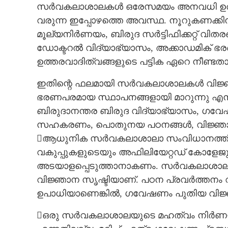
സർവകലാശാലകൾ ഒരേസമയം അനവധി ഉത്തരവ
വരുന്ന ഇപ്പോഴത്തെ അവസ്ഥ. നൂറുകണക്കിന
മൂല്യനിർണയം, ബിരുദ സർട്ടിഫിക്കറ്റ് വ
ഡോക്ടറൽ വിദ്യാഭ്യാസം, അക്കാഡമിക്
ഉത്തരവാദിത്വങ്ങളുടെ പട്ടിക ഏറെ നീണ്ടതാ
ഇതിന്റെ ഫലമായി സർവകലാശാലകൾ വിജ്ഞാന
ഭരണപരമായ സ്ഥാപനങ്ങളായി മാറുന്നു 
ബിരുദാനന്തര ബിരുദ വിദ്യാഭ്യാസം, ഗവ
സഹകരണം, പൊതുനയ പഠനങ്ങൾ, വിജ്ഞാനോത
ആധുനിക സർവകലാശാലാ സംവിധാനത്
വകുപ്പുകളുടെയും അഫിലിയേറ്റഡ് കോളേജു
അടയാളപ്പെടുത്താനാകണം. സർവകലാശാലാ വകു
വിജ്ഞാന സൃഷ്ടിയാണ്. പഠന പ്രവർത്തനം വ
ഉപാധിയാണെങ്കിൽ, ഗവേഷണം പുതിയ വിജ്ഞാ
ഒരു സർവകലാശാലയുടെ മഹത്വം നിർണയിക്