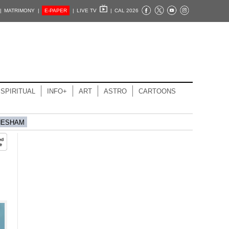
|
MATRIMONY |
E-PAPER
|
LIVE TV
|
CAL 2026
SPIRITUAL
INFO+
ART
ASTRO
CARTOONS
HESHAM