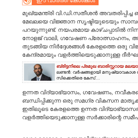
ഈ വാർത്ത കേൾക്കാം
CARTOONS
മുഖ്യമന്ത്രി വി.ഡി.സതീശൻ അവതരിപ്പിച്ച 
മേഖലയെ വിജ്ഞാന സൃഷ്ടിയുടെയും സാമ്പത്തി
LITERATURE
പറയുന്നുണ്ട്. നയപരമായ കാഴ്ചപ്പാടിൽ നിന
നോളജ് വാലി, ഗവേഷണ പ്രോത്സാഹനം, 
തുടങ്ങിയ നിർദ്ദേശങ്ങൾ കേരളത്തെ ഒര
ZOOM
കേന്ദ്രമായും വളർത്തിയെടുക്കാനുള്ള ദീർഘകാ
CONTACT US
ബ്രിട്ടനിലെ പ്രമുഖ ബാരിസ്റ്ററായ മല
ലണ്ടൻ: വർഷങ്ങളായി മനുഷ്യാവകാശ ക
സിക്കെതിരെ കേസ്....
ഉന്നത വിദ്യാഭ്യാസം, ഗവേഷണം, നവീകര
ബന്ധിപ്പിക്കുന്ന ഒരു സമഗ്ര വികസന മാത
ഇതിലൂടെ കേരളത്തെ ഉന്നത വിദ്യാഭ്യാസത്ത
വളർത്തിയെടുക്കാനുള്ള സർക്കാരിന്റെ സമീപന