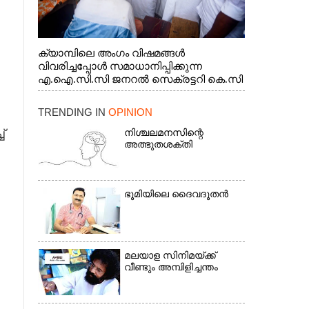
ക്യാമ്പിലെ അംഗം വിഷമങ്ങൾ
വിവരിച്ചപ്പോൾ സമാധാനിപ്പിക്കുന്ന
എ.ഐ.സി.സി ജനറൽ സെക്രട്ടറി കെ.സി
വേണുഗോപാൽ എം.പി. സഹകരണ-
എക്സൈസ് വകുപ്പ് മന്ത്രി എം. ലിജു,
TRENDING IN
OPINION
എന്നിവർ
്
നിശ്ചലമനസിന്റെ
അത്ഭുതശക്തി
ഭൂ​മി​യി​ലെ​ ​ദൈ​വദൂതൻ
മലയാള സിനിമയ്ക്ക്
വീണ്ടും അമ്പിളിച്ചന്തം