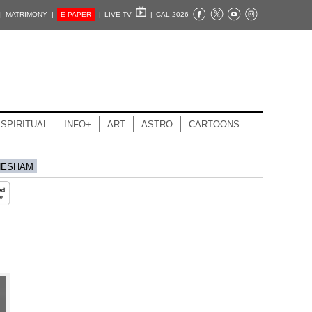
|
MATRIMONY |
E-PAPER
|
LIVE TV
|
CAL 2026
SPIRITUAL
INFO+
ART
ASTRO
CARTOONS
HESHAM