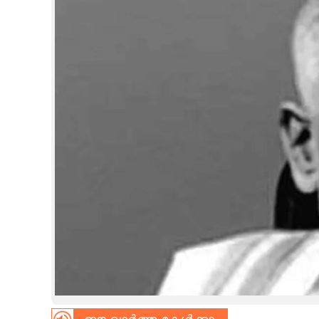
CINEMA
OPINION
PHOTOS
LIFESTYLE
SPIRITUAL
INFO+
ART
ASTRO