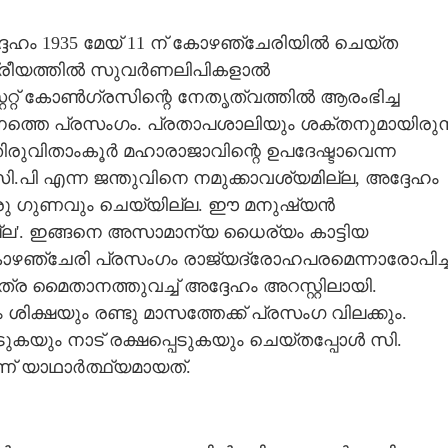
ദേഹം 1935 മേയ് 11 ന് കോഴഞ്ചേരിയിൽ ചെയ്ത
Copy Link
്ട്രീയത്തിൽ സുവർണലിപികളാൽ
റ്റേറ്റ് കോൺഗ്രസിന്റെ നേതൃത്വത്തിൽ ആരംഭിച്ച
റി വീശിയ കൊടുങ്കാറ്റ്
ന്നത്തെ പ്രസംഗം. പ്രതാപശാലിയും ശക്തനുമായിരുന
ിരുവിതാംകൂർ മഹാരാജാവിന്റെ ഉപദേഷ്ടാവെന്ന
ി.പി എന്ന ജന്തുവിനെ നമുക്കാവശ്യമില്ല, അദ്ദേഹം
 ഒരു ഗുണവും ചെയ്യില്ല. ഈ മനുഷ്യൻ
ല്ല'. ഇങ്ങനെ അസാമാന്യ ധൈര്യം കാട്ടിയ
ഴഞ്ചേരി പ്രസംഗം രാജ്യദ്രോഹപരമെന്നാരോപിച്ച
േത്ര മൈതാനത്തുവച്ച് അദ്ദേഹം അറസ്റ്റിലായി.
ിക്ഷയും രണ്ടു മാസത്തേക്ക് പ്രസംഗ വിലക്കും.
വിടുകയും നാട് രക്ഷപ്പെടുകയും ചെയ്തപ്പോൾ സി.
് യാഥാർത്ഥ്യമായത്.