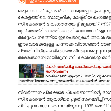
ഈ വാർത്ത കേൾക്കാം
CARTOONS
ഒരുകാലത്ത് കുലപർവതങ്ങളെപ്പോലും കുലുക്ക
കേരളത്തിലെ സാമൂഹിക, രാഷ്ട്രീയ രംഗങ്ങ
LITERATURE
സി.കേശവൻ ദിവംഗതനായിട്ട് ജൂലായ് 7 ന് 57
മുഖ്യമന്ത്രി പദത്തിലെത്തിയ നേതാവ് എന
അദ്ദേഹം നടത്തിയ ഇടപെടലുകൾ അവശ ജനവി
ZOOM
ഈഴവരടക്കമുള്ള പിന്നാക്ക വിഭാഗക്കാർ
പ്രാതിനിധ്യം ലഭിക്കാതെ പിന്തള്ളപ്പെടുന
CONTACT US
അമരക്കാരനുമായിരുന്ന സി. കേശവന്റെ ഓർമ്
ട്രംപ് സഞ്ചരിച്ച ഹെലികോപ്‌ടറും യാത
അന്വേഷണം
വാഷിംഗ്‌ടൺ: യുഎസ് പ്രസിഡന്റ് ഡ
യാത്രാവിമാനവും അടുത്തെത്തിയ സംഭവത്തിൽ അന്വേഷ
നിവർത്തന പ്രക്ഷോഭ പ്രചരണത്തിന്റെ ഭ
സി.കേശവൻ ആവശ്യപ്പെട്ടത് സംഘടിച്ച് 
പിടിച്ചുവാങ്ങണമെന്നായിരുന്നു. 1935 മേയ