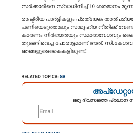
സർക്കാരിനെ സ്വാധീനിച്ച് 10 ശതമാനം മു
രാഷ്ട്രീയ പാർട്ടികളും പ്രത്യേക താത്പര്യത
പണിയെടുത്താലും സാമൂഹ്യ നീതിക്ക് വേണ്
കാരണം നിർഭയതയും സമാരാവേശവും കൈമു
തുടങ്ങിവെച്ച പോരാട്ടമാണ് അത്. സി.കേശവൻ
ഞങ്ങളുടെകൈകളിലുണ്ട്.
RELATED TOPICS:
SS
അപ്ഡേറ്റാ
ഒരു ദിവസത്തെ പ്രധാന