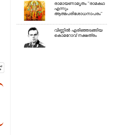
രാമായണാമൃതം ''രാമകഥ
എന്നും
ആത്മപരിശോധനാപരം''
വി​ണ്ണി​ൽ​ ​എ​രി​ഞ്ഞ​ട​ങ്ങിയ
കൊ​മ​റോ​വ് ​ന​ക്ഷ​ത്രം