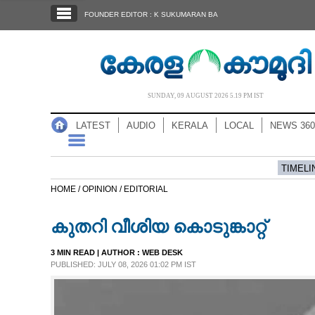
SECTIONS
FOUNDER EDITOR : K SUKUMARAN BA
HOME
LATEST
AUDIO
SUNDAY, 09 AUGUST 2026 5.19 PM IST
NOTIFIED NEWS
LATEST
AUDIO
KERALA
LOCAL
NEWS 360
POLL
KERALA
TIMELI
HOME /
OPINION /
EDITORIAL
LOCAL
കുതറി വീശിയ കൊടുങ്കാറ്റ്
NEWS 360
3 MIN READ
| AUTHOR :
WEB DESK
PUBLISHED: JULY 08, 2026 01:02 PM IST
CASE DIARY