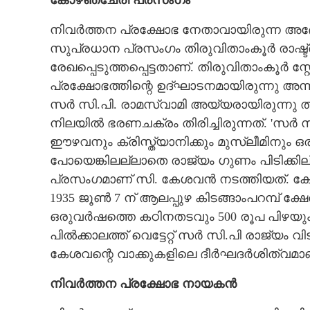
കോഴഞ്ചേരി പ്രസംഗം
നിവർത്തന പ്രക്ഷോഭ നേതാവായിരുന്ന അദ്
സുപ്രധാന പ്രസംഗം തിരുവിതാംകൂർ രാഷ
രേഖപ്പെടുത്തപ്പെട്ടതാണ്. തിരുവിതാംകൂർ സ്
കുത
പ്രക്ഷോഭത്തിന്റെ ഉദ്ഘാടനമായിരുന്നു അ
സർ സി.പി. രാമസ്വാമി അയ്യരായിരുന്നു ത
നിലയിൽ ഭരണചക്രം തിരിച്ചിരുന്നത്. 'സർ സ
ഈഴവനും ക്രിസ്ത്യാനിക്കും മുസ്ലീമിനും
പോയെങ്കിലല്ലാതെ രാജ്യം ഗുണം പിടിക്കി
പ്രസംഗമാണ് സി. കേശവൻ നടത്തിയത്. കോ
1935 ജൂൺ 7 ന് ആലപ്പുഴ കിടങ്ങാംപറമ്പ് ക്ഷ
ഒരുവർഷത്തെ കഠിനതടവും 500 രൂപ പിഴയും ശ
പിൽക്കാലത്ത് വെട്ടേറ്റ് സർ സി.പി രാജ്യം 
കേശവന്റെ വാക്കുകളിലെ ദീർഘദർശിത്വമാണ
നിവർത്തന പ്രക്ഷോഭ നായകൻ