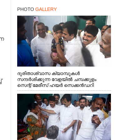
PHOTO
GALLERY
്ന
ദുരിതാശ്വാസ ക്യാമ്പുകൾ
സന്ദർശിക്കുന്ന വേളയിൽ ചമ്പക്കുളം
്
സെന്റ് മേരീസ് ഹയർ സെക്കൻഡറി
സ്കൂളിലെ ക്യാമ്പിലെത്തിയ എ.ഐ.സി.സി
ജനറൽ സെക്രട്ടറി കെ.സി
വേണുഗോപാൽ എം.പി കുരുന്നിനെ
എടുത്ത് ലാളിച്ചപ്പോൾ. സഹകരണ-
എക്സൈസ് വകുപ്പ് മന്ത്രി എം. ലിജു,
കൃഷിവകുപ്പ് മന്ത്രി ടി. സിദ്ദിഖ്, റെജി
ചെറിയാൻ എം. എൽ. എ എന്നിവർ സമീപം