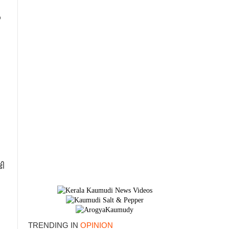
ൽ
ി
TRENDING IN
OPINION