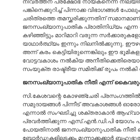
നിവർത്തന പ്രക്ഷോഭ നായകനെന്ന നിലയ
പങ്കിനെക്കുറിച്ച് പിന്നാക്ക വിഭാഗങ്ങൾ പോ
ചരിത്രത്തെ തമസ്ക്കരിക്കുന്നതിന് സമാനമാണ
ജനസംഖ്യാനുപാതിക പ്രാതിനിധ്യം എന്ന
കഴിഞ്ഞിട്ടും മാറിമാറി വരുന്ന സർക്കാരുക
യാഥാർത്ഥ്യം ഇന്നും നിലനിൽക്കുന്നു. ഈഴ
അന്ന് കരം കെട്ടിയിരുന്നെങ്കിലും ഈ ഭൂമ
വോട്ടവകാശം നൽകിയ അനീതിക്കെതിരെയാണ് ഈ
സംയുക്ത രാഷ്ട്രീയ സമിതിക്ക് രൂപം നൽകി
ജനസംഖ്യാനുപാതിക നീതി എന്ന് കൈവരും
സി.കേശവന്റെ കോഴഞ്ചേരി പ്രസംഗത്തിൽ നി
സമുദായങ്ങൾ പിന്നീട് അവകാശങ്ങൾ ഓരോന്നാ
എന്നാൽ സംഘടിച്ചു ശക്തരാകാൻ ആഹ്വാന
പ്രവർത്തിക്കുന്ന എസ്.എൻ.ഡി.പി യോഗം
പോയതിനാൽ ജനസംഖ്യാനുപാതിക നീതി ഒരു 
ബോർഡുകളിലടക്കം മുന്നാക്കക്കാർ ബഹുഭൂരി