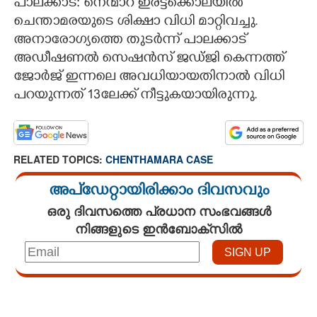
പാലക്കാട്: നെന്മാറ ഇരട്ടക്കൊലയിൽ
ചെന്താമരയുടെ ശിക്ഷാ വിധി മാറ്റിവച്ചു.
CARTOONS
അനാരോഗ്യത്തെ തുടർന്ന് പാലക്കാട്
അഡീഷണൽ സെഷൻസ് ജഡ്ജി കെന്നത്ത്
LITERATURE
ജോർജ് ഇന്നലെ അവധിയായതിനാൽ വിധി
പറയുന്നത് 13ലേക്ക് നീട്ടുകയായിരുന്നു.
ZOOM
CONTACT US
RELATED TOPICS:
CHENTHAMARA CASE
അപ്ഡേറ്റായിരിക്കാം ദിവസവും
ഒരു ദിവസത്തെ പ്രധാന സംഭവങ്ങൾ
നിങ്ങളുടെ ഇൻബോക്സിൽ
Loaded
:
3.34%
/
Mute