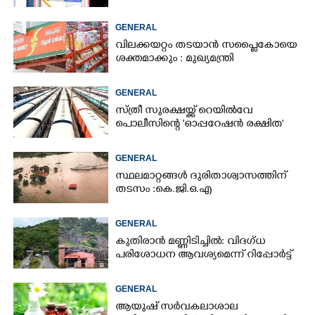
GENERAL
വിലക്കയറ്റം തടയാൻ സപ്ലൈകോയെ
ശക്തമാക്കും : മുഖ്യമന്ത്രി
GENERAL
സ്ത്രീ സുരക്ഷയ്ക്ക് റെയിൽവേ
പൊലീസിന്റെ 'ഓപ്പറേഷൻ രക്ഷിത'
GENERAL
സ്ഥലമാറ്റങ്ങൾ ദുരിതാശ്വാസത്തിന്
തടസം :കെ.ജി.ഒ.എ
GENERAL
കുതിരാൻ മണ്ണിടിച്ചിൽ: വിദഗ്ധ
പരിശോധന ആവശ്യമെന്ന് റിപ്പോർട്ട്
GENERAL
ആയുഷ് സർവകലാശാല