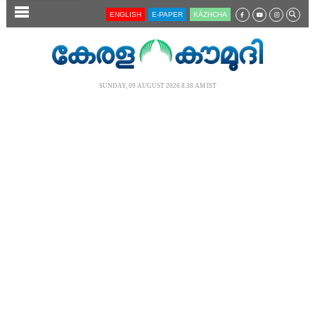
SECTIONS
ENGLISH
E-PAPER
KĀZHCHA
HOME
LATEST
SUNDAY, 09 AUGUST 2026 8.38 AM IST
AUDIO
NOTIFIED NEWS
POLL
KERALA
LOCAL
NEWS 360
CASE DIARY