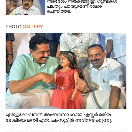
നിർദേശം നൽകിയിട്ടില്ല'; ഗുണ്ടകൾ
Copy Link
പലതും പറയുമെന്ന് രമേശ്
ചെന്നിത്തല
PHOTO
GALLERY
എജ്യുക്കേഷനൽ അംബാസഡറായ എസ്തർ മരിയ
ടോമിയെ മന്ത്രി എൻ.ഷംസുദ്ദീൻ അഭിനന്ദിക്കുന്നു.