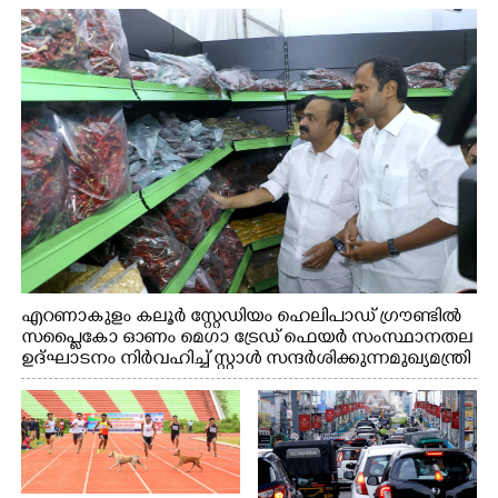
എറണാകുളം കലൂർ സ്റ്റേഡിയം ഹെലിപാഡ് ഗ്രൗണ്ടിൽ
സപ്ളൈകോ ഓണം മെഗാ ട്രേഡ് ഫെയർ സംസ്ഥാനതല
ഉദ്ഘാടനം നിർവഹിച്ച് സ്റ്റാൾ സന്ദർശിക്കുന്ന മുഖ്യമന്ത്രി
വി.ഡി. സതീശൻ. മന്ത്രി അനൂപ് ജേക്കബ് സമീപം