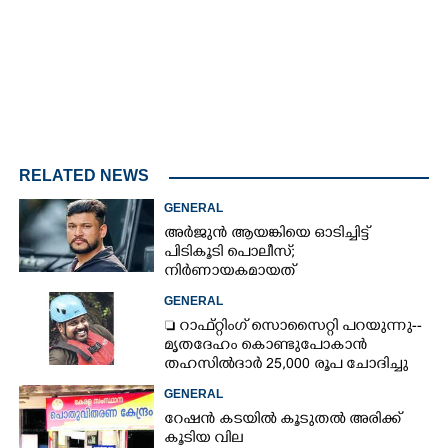
RELATED NEWS
GENERAL
അർജുൻ ആയങ്കിയെ ഓടിച്ചിട്ട്
പിടികൂടി പൊലീസ്;
നിർണായകമായത്
ഓട്ടോഡ്രൈവറുടെ മൊഴി
GENERAL
 റാഫ്റ്റിംഗ് സൊസൈറ്റി പറയുന്നു--
മൃതദേഹം കൊണ്ടുപോകാൻ
തഹസിൽദാർ 25,000 രൂപ ചോദിച്ചു
GENERAL
റേഷൻ കടയിൽ കൂടുതൽ അരിക്ക്
കൂടിയ വില