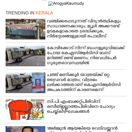
TRENDING IN
KERALA
വഞ്ചിക്കപ്പെടുന്നത് വിദ്യാർത്ഥികളും
സാധാരണക്കാരും; മ്യൂൾ അക്കൗണ്ട്
ഉടമകളാകാതെ ശ്രദ്ധിക്കുക,
നിർദ്ദേശങ്ങളുമായി പൊലീസ്
കോഴിക്കോട് നിന്ന് ബംഗളൂരുവിലേക്ക്
പോയ കെഎസ്‌ആർടിസി ബസ്
മറിഞ്ഞ് രണ്ട് മരണം; നിരവധിപേർ
ഗുരുതരാവസ്ഥയിൽ
പത്ത് മണിക്കൂർ യാത്രയ്‌ക്ക് ഒറ്റ
ഡ്രൈവർ മാത്രം; വിശ്രമം
ലഭിക്കാത്തതാണ് കെഎസ്‌ആർടിസി
അപകടത്തിന് കാരണമെന്ന്
വിമർശനം
×
Share this link
സി.പി.എം ബക്കറ്റ് പിരിവിന്:
രസീത് ഇല്ലാത്ത പിരിവിനെ ചോദ്യം
ചെയ്ത് കീഴ്ഘടകങ്ങൾ
'അർജുൻ ആയങ്കിയെ വെടിവയ്ക്കാൻ