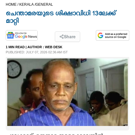
HOME /
KERALA /
GENERAL
CINEMA
ചെന്താമരയുടെ ശിക്ഷാവിധി 13ലേക്ക്
മാറ്റി
OPINION
Share
PHOTOS
1 MIN READ
| AUTHOR :
WEB DESK
PUBLISHED: JULY 07, 2026 02:36 AM IST
LIFESTYLE
SPIRITUAL
INFO+
ART
ASTRO