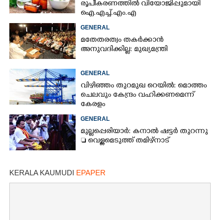
രൂപീകരണത്തിൽ വിയോജിപ്പുമായി
ഐ.എച്ച്.എം.എ
GENERAL
മതേതരത്വം തകർക്കാൻ
അനുവദിക്കില്ല: മുഖ്യമന്ത്രി
GENERAL
വിഴിഞ്ഞം തുറമുഖ റെയിൽ: മൊത്തം
ചെലവും കേന്ദ്രം വഹിക്കണമെന്ന്
കേരളം
GENERAL
മുല്ലപ്പെരിയാർ: കനാൽ ഷട്ടർ തുറന്നു
 വെള്ളമെടുത്ത് തമിഴ്നാട്
KERALA KAUMUDI
EPAPER