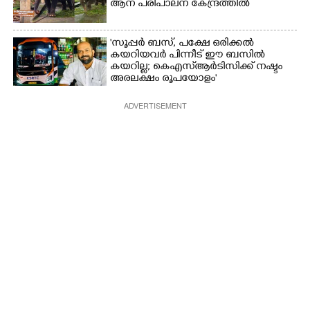
ആന പരിപാലന കേന്ദ്രത്തിൽ
'സൂപ്പർ ബസ്, പക്ഷേ ഒരിക്കൽ
കയറിയവർ പിന്നീട് ഈ ബസിൽ
കയറില്ല; കെഎസ്ആർടിസിക്ക് നഷ്ടം
അരലക്ഷം രൂപയോളം'
ADVERTISEMENT