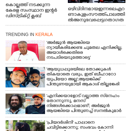
കൊല്ലത്ത് നടക്കുന്ന
ഒഴിവ് ദിനമായ ഇന്നലെ എറ
കേരള സംസ്ഥാന ഇന്റർ
ണാകുളം സൗത്ത് പാലത്തി
ഡിസ്ട്രിക്റ്റ് ക്ലബ്
ൽ അനുഭവപ്പെട്ട ഗതാഗത
അത്‌ലറ്റിക്
ക്കുരുക്ക്
ചാമ്പ്യൻഷിപ്പിൽ അണ്ടർ
20 ആൺകുട്ടികളുടെ 200
TRENDING IN
KERALA
മീറ്റർ ഓട്ടം ഫൈനൽ
'അർജുൻ ആയങ്കിയെ
മത്സരത്തിനിടെ സിന്തറ്റിക്
ന്യായീകരിക്കേണ്ട ചുമതല എനിക്കില്ല,
ട്രാക്കിന് കുറുകെ ഓടുന്ന
അയാൾക്കെതിരെ
നായകൾ.
നടപടിയെടുത്തോട്ടെ'
'ആയുധപ്പുരയിലെ തോക്കുകൾ
തികയാതെ വരും, ഇത് ബീഹാറോ
യുപിയോ അല്ല';ആയങ്കിക്ക്
പിന്തുണയുമായി ആകാശ് തില്ലങ്കേരി
'എനിക്കയാളോട് വല്ലാത്ത സ്‌നേഹം
തോന്നുന്നു, മനസ്
നിങ്ങൾക്കൊപ്പമാണ്'; അർജുൻ
ആയങ്കിയെ പിന്തുണച്ച് സനൽകുമാർ
'പ്രിയദർശിനി' പാപ്പാനെ
ചവിട്ടിക്കൊന്നു; സംഭവം കോന്നി