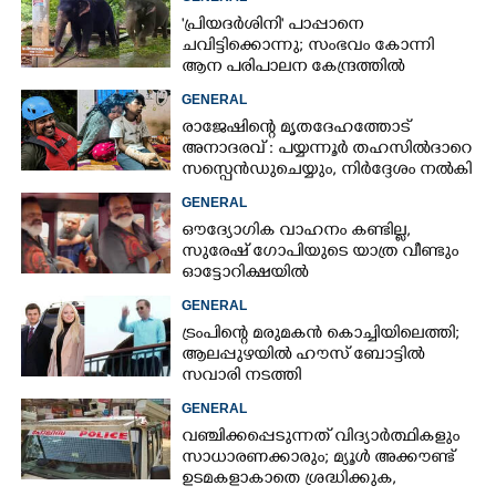
'പ്രിയദർശിനി' പാപ്പാനെ
ചവിട്ടിക്കൊന്നു; സംഭവം കോന്നി
ആന പരിപാലന കേന്ദ്രത്തിൽ
GENERAL
രാജേഷിന്റെ മൃതദേഹത്തോട്
അനാദരവ് : പയ്യന്നൂർ തഹസിൽദാറെ
സസ്പെൻഡുചെയ്യും, നിർദ്ദേശം നൽകി
മന്ത്രി
GENERAL
ഔദ്യോഗിക വാഹനം കണ്ടില്ല,
സുരേഷ് ഗോപിയുടെ യാത്ര വീണ്ടും
ഓട്ടോറിക്ഷയിൽ
GENERAL
ട്രംപിന്റെ മരുമകൻ കൊച്ചിയിലെത്തി;
ആലപ്പുഴയിൽ ഹൗസ് ബോട്ടിൽ
സവാരി നടത്തി
GENERAL
വഞ്ചിക്കപ്പെടുന്നത് വിദ്യാർത്ഥികളും
സാധാരണക്കാരും; മ്യൂൾ അക്കൗണ്ട്
ഉടമകളാകാതെ ശ്രദ്ധിക്കുക,