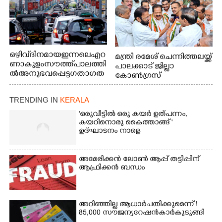
ഒഴിവ് ദിനമായ ഇന്നലെ എറ
മന്ത്രി രമേശ് ചെന്നിത്തലയ്ക്ക്
ണാകുളം സൗത്ത് പാലത്തി
പാലക്കാട് ജില്ലാ
ൽ അനുഭവപ്പെട്ട ഗതാഗത
കോൺഗ്രസ്
ക്കുരുക്ക്
TRENDING IN
KERALA
'ഒരുവീട്ടിൽ ഒരു കയർ ഉത്പന്നം,
കയറിനൊരു കൈത്താങ്ങ് '
ഉദ്ഘാടനം നാളെ
അമേരിക്കൻ ലോൺ ആപ്പ് തട്ടിപ്പിന്
ആഫ്രിക്കൻ ബന്ധം
അറിഞ്ഞില്ല ആധാർ ചതിക്കുമെന്ന് !
85,000 സൗജന്യ റേഷൻകാർ കുടുങ്ങി