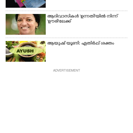
ആദിവാസികൾ 'ഉന്നതി'യിൽ നിന്ന്
'ഊരി'ലേക്ക്
ആയുഷ് യൂണി: എതിർപ്പ് ശക്തം
ADVERTISEMENT