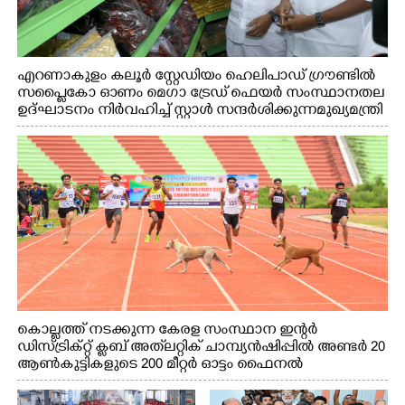
എറണാകുളം കലൂർ സ്റ്റേഡിയം ഹെലിപാഡ് ഗ്രൗണ്ടിൽ
സപ്ളൈകോ ഓണം മെഗാ ട്രേഡ് ഫെയർ സംസ്ഥാനതല
ഉദ്ഘാടനം നിർവഹിച്ച് സ്റ്റാൾ സന്ദർശിക്കുന്ന മുഖ്യമന്ത്രി
വി.ഡി. സതീശൻ. മന്ത്രി അനൂപ് ജേക്കബ് സമീപം
കൊല്ലത്ത് നടക്കുന്ന കേരള സംസ്ഥാന ഇന്റർ
ഡിസ്ട്രിക്റ്റ് ക്ലബ് അത്‌ലറ്റിക് ചാമ്പ്യൻഷിപ്പിൽ അണ്ടർ 20
ആൺകുട്ടികളുടെ 200 മീറ്റർ ഓട്ടം ഫൈനൽ
മത്സരത്തിനിടെ സിന്തറ്റിക് ട്രാക്കിന് കുറുകെ ഓടുന്ന
നായകൾ.