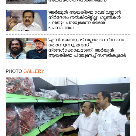
അപകടത്തിന് കാരണമെന്ന്
വിമർശനം
'അർജുൻ ആയങ്കിയെ വെടിവയ്ക്കാൻ
നിർദേശം നൽകിയിട്ടില്ല'; ഗുണ്ടകൾ
പലതും പറയുമെന്ന് രമേശ്
ചെന്നിത്തല
'എനിക്കയാളോട് വല്ലാത്ത സ്‌നേഹം
തോന്നുന്നു, മനസ്
നിങ്ങൾക്കൊപ്പമാണ്'; അർജുൻ
ആയങ്കിയെ പിന്തുണച്ച് സനൽകുമാർ
PHOTO
GALLERY