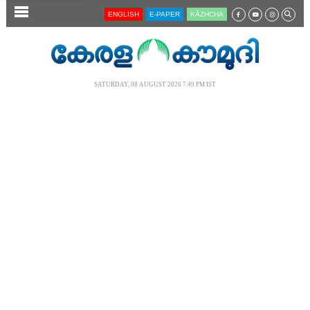
SECTIONS
ENGLISH
E-PAPER
KĀZHCHA
HOME
LATEST
SATURDAY, 08 AUGUST 2026 7.49 PM IST
AUDIO
NOTIFIED NEWS
POLL
KERALA
LOCAL
NEWS 360
CASE DIARY