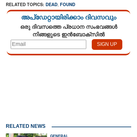
RELATED TOPICS:
DEAD
,
FOUND
അപ്ഡേറ്റായിരിക്കാം ദിവസവും
ഒരു ദിവസത്തെ പ്രധാന സംഭവങ്ങൾ
നിങ്ങളുടെ ഇൻബോക്സിൽ
Loaded
:
4.68%
/
Unmute
RELATED NEWS
GENERAL