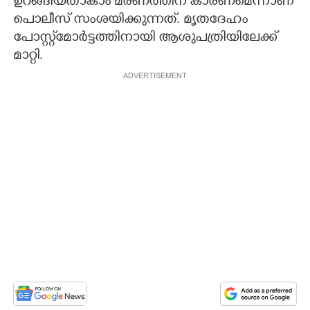
ഉറങ്ങിയതാകാം മരണത്തിന് കാരണമെന്നാണ്
പൊലീസ് സംശയിക്കുന്നത്. മൃതദേഹം
പോസ്റ്റ്‌മോർട്ടത്തിനായി ആശുപത്രിയിലേക്ക്
മാറ്റി.
ADVERTISEMENT