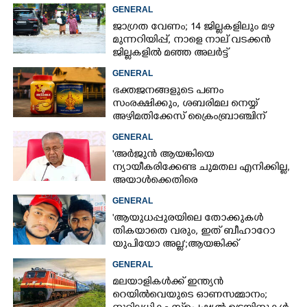
നിർദ്ദേശങ്ങളുമായി പൊലീസ്
GENERAL
ജാഗ്രത വേണം; 14 ജില്ലകളിലും മഴ
മുന്നറിയിപ്പ്, നാളെ നാല് വടക്കൻ
ജില്ലകളിൽ മഞ്ഞ അലർട്ട്
GENERAL
ഭക്തജനങ്ങളുടെ പണം
സംരക്ഷിക്കും, ശബരിമല നെയ്യ്
അഴിമതിക്കേസ് ക്രൈംബ്രാഞ്ചിന്
വിടുമെന്ന് കെ മുരളീധരൻ
GENERAL
'അർജുൻ ആയങ്കിയെ
ന്യായീകരിക്കേണ്ട ചുമതല എനിക്കില്ല,
അയാൾക്കെതിരെ
നടപടിയെടുത്തോട്ടെ'
GENERAL
'ആയുധപ്പുരയിലെ തോക്കുകൾ
തികയാതെ വരും, ഇത് ബീഹാറോ
യുപിയോ അല്ല';ആയങ്കിക്ക്
പിന്തുണയുമായി ആകാശ് തില്ലങ്കേരി
GENERAL
മലയാളികൾക്ക് ഇന്ത്യൻ
റെയിൽവെയുടെ ഓണസമ്മാനം;