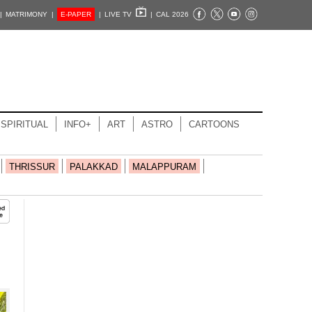
|
MATRIMONY |
E-PAPER
|
LIVE TV
|
CAL 2026
SPIRITUAL
INFO+
ART
ASTRO
CARTOONS
THRISSUR
PALAKKAD
MALAPPURAM