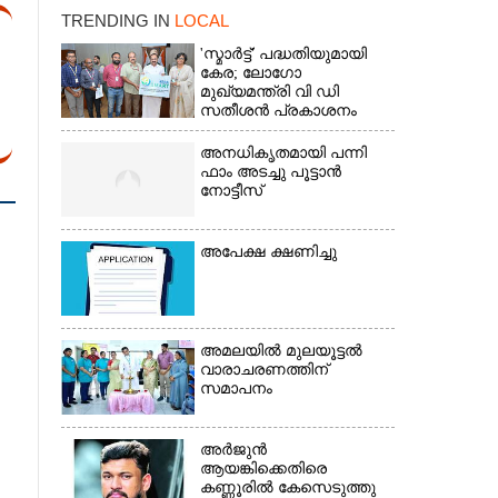
TRENDING IN
LOCAL
'സ്മാർട്ട്' പദ്ധതിയുമായി
കേര; ലോഗോ
മുഖ്യമന്ത്രി വി ഡി
സതീശൻ പ്രകാശനം
ചെയ്തു
അനധികൃതമായി പന്നി
ഫാം അടച്ചു പൂട്ടാൻ
നോട്ടീസ്
അപേക്ഷ ക്ഷണിച്ചു
×
അമലയിൽ മുലയൂട്ടൽ
വാരാചരണത്തിന്
സമാപനം
അർജുൻ
ആയങ്കിക്കെതിരെ
കണ്ണൂരിൽ കേസെടുത്തു