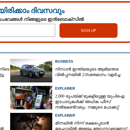
യിരിക്കാം ദിവസവും
 സംഭവങ്ങൾ നിങ്ങളുടെ ഇൻബോക്സിൽ
BUSINESS
നിടെ
നിസാൻ ഇന്ത്യയുടെ ആഭ്യന്തര
്ടു
വിൽപ്പനയിൽ 218ശതമാനം വളർച്ച
EXPLAINER
Share this link
2,000 രൂപയ്ക്ക് മുകളിലുള്ള യുപിഐ
ഇടപാടുകൾക്ക് അധിക ഫീസ്
നൽകേണ്ടിവരും: നമ്മുടെ പോക്കറ്റ്
കീറുമോ?
EXPLAINER
മിന്നലിൽ നിന്ന് രക്ഷപ്പെടാൻ
Copy Link
ാൽ
മരച്ചുവട്ടിൽ അഭയം തേടുന്നവരാണോ?