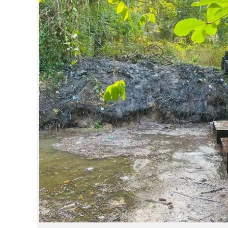
CINEMA
OPINION
PHOTOS
LIFESTYLE
SPIRITUAL
INFO+
ART
ASTRO