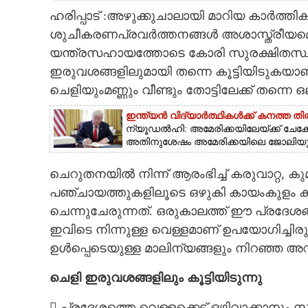
ഹരിപ്പാട് :അഴുക്കുചാലായി മാറിയ കാർത്തിക
CARTOONS
ശുചീകരണപ്രവർത്തനങ്ങൾ അശാസ്ത്രീയമെന്
യന്ത്രസഹായത്തോടെ കോരി സുരക്ഷിതസ്ഥാനങ്
LITERATURE
ഇരുവശങ്ങളിലുമായി തന്നെ കൂട്ടിയിടുകയ
ചെളിയുംമണ്ണും വീണ്ടും തോട്ടിലേക്ക് തന്നെ ഒല
ZOOM
ഇന്ത്യൻ വിദ്യാർത്ഥികൾക്ക് കനത്ത തിര
ന്യൂഡൽഹി: അമേരിക്കയിലേയ്ക്ക് ചേക്
അതിനുശേഷം അമേരിക്കയിലെ ജോലിയുമായി
CONTACT US
ചെറുതനയിൽ നിന്ന് ആരംഭിച്ച് കരുവാറ്റ, കുമ
പഞ്ചായത്തുകളിലൂടെ ഒഴുകി കായംകുളം കാ
ചെന്നുചേരുന്നത്. ഒരുകാലത്ത് ഈ പ്രദേ
ഇവിടെ നിന്നുള്ള വെള്ളമാണ് ഉപയോഗിച്ചിരുന്
ഉൾപ്പെടെയുള്ള മാലിന്യങ്ങളും നിറഞ്ഞ അവ
ചെളി ഇരുവശങ്ങളിലും കൂട്ടിയിടുന്നു
 പ്രദേശത്തെ വെള്ളക്കെട്ട് ഒഴിവാക്കാനും സ