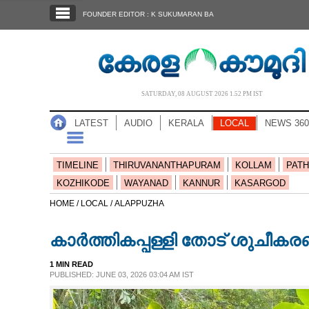
SECTIONS
FOUNDER EDITOR : K SUKUMARAN BA
HOME
LATEST
AUDIO
SATURDAY, 08 AUGUST 2026 1.52 PM IST
NOTIFIED NEWS
LATEST
AUDIO
KERALA
LOCAL
NEWS 360
POLL
KERALA
TIMELINE
THIRUVANANTHAPURAM
KOLLAM
PATH
KOZHIKODE
WAYANAD
KANNUR
KASARGOD
LOCAL
HOME /
LOCAL /
ALAPPUZHA
കാർത്തികപ്പള്ളി തോട് ശുചീകര
NEWS 360
1 MIN READ
PUBLISHED: JUNE 03, 2026 03:04 AM IST
CASE DIARY