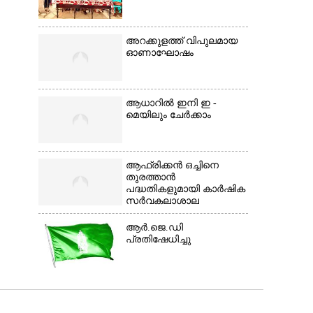
അറക്കുളത്ത് വിപുലമായ
ഓണാഘോഷം
ആധാറിൽ ഇനി ഇ -
മെയിലും ചേർക്കാം
ആഫ്രിക്കൻ ഒച്ചിനെ
തുരത്താൻ
പദ്ധതികളുമായി കാർഷിക
സർവകലാശാല
ആർ.ജെ.ഡി
പ്രതിഷേധിച്ചു