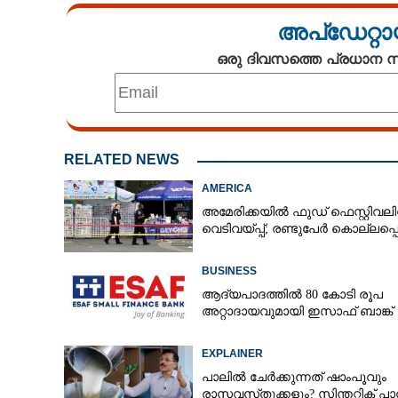
അപ്ഡേറ്റാ
ഒരു ദിവസത്തെ പ്രധാന
RELATED NEWS
AMERICA
അമേരിക്കയിൽ ഫുഡ് ഫെസ്റ്റിവലി
വെടിവയ്‌പ്പ്; രണ്ടുപേർ കൊല്ലപ്പെട
BUSINESS
ആദ്യപാദത്തിൽ 80 കോടി രൂപ
അറ്റാദായവുമായി ഇസാഫ് ബാങ്ക്
EXPLAINER
പാലിൽ ചേർക്കുന്നത് ഷാംപൂവും
രാസവസ്‌തുക്കളും? സിന്തറ്റിക് പ