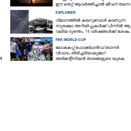
ളി തോട് ശുചീകരണം
ഈ തെറ്റ് ആവർത്തിച്ചാൽ ജീവന് തന്നെ
ഭീഷണിയാകും
EXPLAINER
വിമാനത്തിൽ കയറുമ്പോൾ കാണുന്ന
സുരക്ഷാ അറിയിപ്പുകൾക്ക് പിന്നിൽ ആ
വലിയ ദുരന്തം, 74 വർഷങ്ങൾക്ക് ശേഷം
രഹസ്യം പുറത്ത്
FIFA-WORLD-CUP
ലോകകപ്പ് ഫോക്ക്‌ലാൻഡ് ബാനർ
വിവാദം തിരിച്ചടിയാകുമോ?
ൾ
അർജന്റീനിയൻ താരങ്ങളുടെ യുകെ
വിസ റദ്ദാക്കുമെന്ന് റിപ്പോർട്ട്