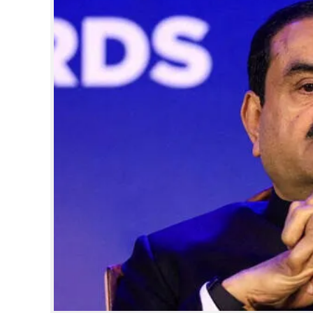
CINEMA
OPINION
PHOTOS
LIFESTYLE
SPIRITUAL
INFO+
ART
ASTRO