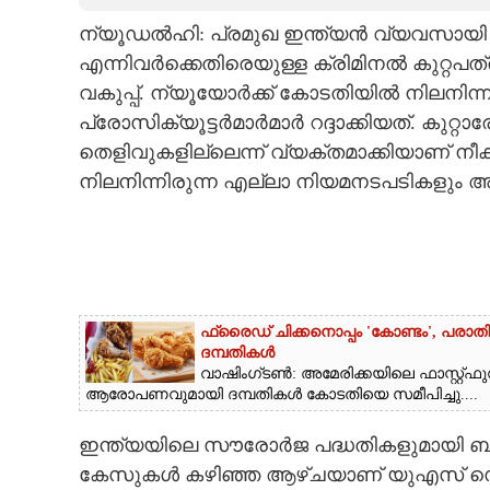
ന്യൂഡൽഹി: പ്രമുഖ ഇന്ത്യൻ വ്യവസായ
CARTOONS
എന്നിവർക്കെതിരെയുള്ള ക്രിമിനൽ കുറ്റപ
വകുപ്പ്. ന്യൂയോർക്ക് കോടതിയിൽ നിലനിന്ന
LITERATURE
പ്രോസിക്യൂട്ടർമാർമാർ റദ്ദാക്കിയത്. ക
തെളിവുകളില്ലെന്ന് വ്യക്തമാക്കിയാണ് ന
ZOOM
നിലനിന്നിരുന്ന എല്ലാ നിയമനടപടികളും അ
CONTACT US
ഫ്രൈഡ് ചിക്കനൊപ്പം 'കോണ്ടം',​ പരാ
ദമ്പതികൾ
വാഷിംഗ്ടൺ: അമേരിക്കയിലെ ഫാസ്റ്റ്ഫു
ആരോപണവുമായി ദമ്പതികൾ കോടതിയെ സമീപിച്ചു....
ഇന്ത്യയിലെ സൗരോർജ പദ്ധതികളുമായി ബന്ധ
കേസുകൾ കഴിഞ്ഞ ആഴ്‌ചയാണ് യുഎസ് സെക്യ