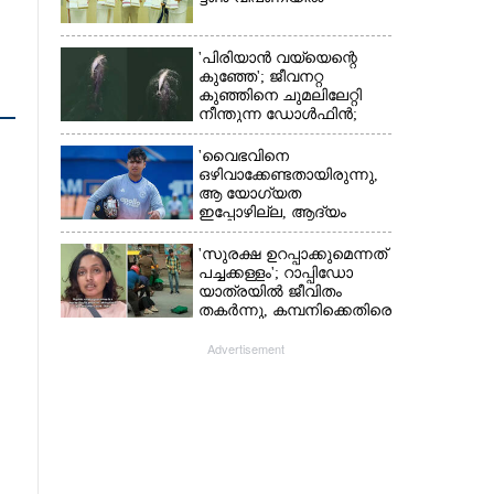
'പിരിയാൻ വയ്യെന്റെ
കുഞ്ഞേ'; ജീവനറ്റ
കുഞ്ഞിനെ ചുമലിലേറ്റി
നീന്തുന്ന ഡോൾഫിൻ;
കടലിലെ വൈകാരിക
നിമിഷങ്ങൾ
'വൈഭവിനെ
ഒഴിവാക്കേണ്ടതായിരുന്നു,​
ആ യോഗ്യത
ഇപ്പോഴില്ല, ആദ്യം
എല്ലാം പഠിക്കട്ടെ';
നിർദേശവുമായി മുൻ
'സുരക്ഷ ഉറപ്പാക്കുമെന്നത്
ക്രിക്കറ്റ് താരം
പച്ചക്കള്ളം'; റാപ്പിഡോ
യാത്രയിൽ ജീവിതം
തകർന്നു, കമ്പനിക്കെതിരെ
പരാതിയുമായി യുവതി
Advertisement