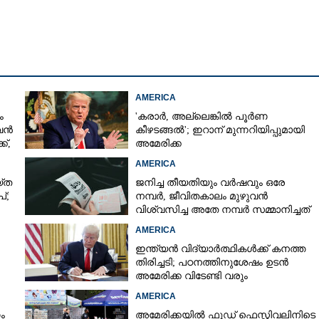
Copy Link
്വാസം; ക്രിമിനൽ
ായും ഒഴിവാക്കി
ായ വകുപ്പ്
AMERICA
ം
'കരാർ, അല്ലെങ്കിൽ പൂർണ
 വൻ
കീഴടങ്ങൽ'; ഇറാന് മുന്നറിയിപ്പുമായി
്,
അമേരിക്ക
AMERICA
‌ത
ജനിച്ച തീയതിയും വർഷവും ഒരേ
്;
നമ്പർ, ജീവിതകാലം മുഴുവൻ
വിശ്വസിച്ച അതേ നമ്പർ സമ്മാനിച്ചത്
കോടികളുടെ ഭാഗ്യം
AMERICA
ഇന്ത്യൻ വിദ്യാർത്ഥികൾക്ക് കനത്ത
തിരിച്ചടി; പഠനത്തിനുശേഷം ഉടൻ
അമേരിക്ക വിടേണ്ടി വരും
ാൻ
AMERICA
ം
അമേരിക്കയിൽ ഫുഡ് ഫെസ്റ്റിവലിനിടെ