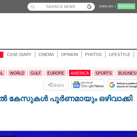
ENGLISH |
KĀZHCHA
CASE DIARY
CINEMA
OPINION
PHOTOS
LIFESTYLE
AL
WORLD
GULF
EUROPE
AMERICA
SPORTS
BUSINES
Share
നൽ കേസുകൾ പൂർണമായും ഒഴിവാക്കി