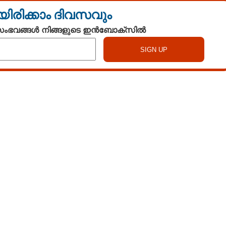
യിരിക്കാം ദിവസവും
 സംഭവങ്ങൾ നിങ്ങളുടെ ഇൻബോക്സിൽ
Watch More
Share this link