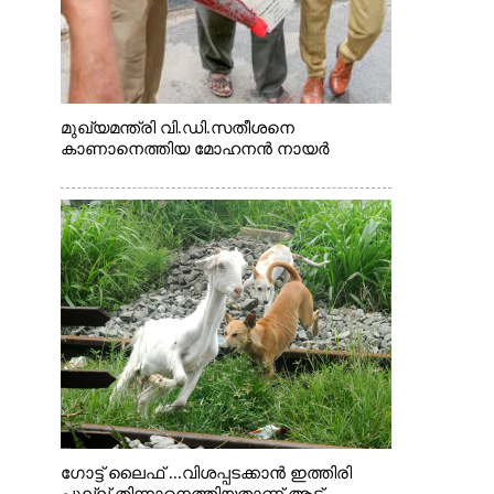
മുഖ്യമന്ത്രി വി.ഡി.സതീശനെ
കാണാനെത്തിയ മോഹനൻ നായർ
ഗോട്ട് ലൈഫ് ...വിശപ്പടക്കാൻ ഇത്തിരി