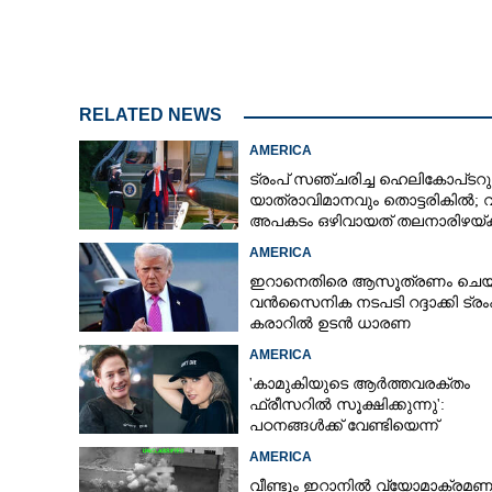
അദാനിക്ക് ആശ
കേസുകൾ പൂർണമ
RELATED NEWS
യുഎസ് നീതിന്യ
AMERICA
ട്രംപ് സഞ്ചരിച്ച ഹെലികോപ്‌ടറു
യാത്രാവിമാനവും തൊട്ടരികിൽ;
അപകടം ഒഴിവായത് തലനാരിഴയ്‌ക്ക
അന്വേഷണം
AMERICA
ഇറാനെതിരെ ആസൂത്രണം ചെയ്
വൻസൈനിക നടപടി റദ്ദാക്കി ട്രംപ
കരാറിൽ ഉടൻ ധാരണ
AMERICA
'കാമുകിയുടെ ആർത്തവരക്തം
ഫ്രീസറിൽ സൂക്ഷിക്കുന്നു':
പഠനങ്ങൾക്ക് വേണ്ടിയെന്ന്
വിശദീകരണം,​ ചർച്ചയായി ബ്രയ
AMERICA
ജോൺസന്റെ പോസ്റ്റ്
വീണ്ടും ഇറാനിൽ വ്യോമാക്രമണ