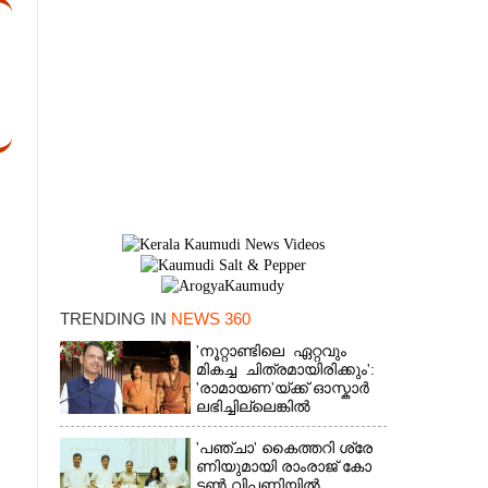
TRENDING IN
NEWS 360
×
'നൂറ്റാണ്ടിലെ ഏറ്റവും
മികച്ച ചിത്രമായിരിക്കും':
'രാമായണ'യ്ക്ക് ഓസ്കാ‌ർ
ലഭിച്ചില്ലെങ്കിൽ
നിരാശനാകുമെന്ന്
ദേവേന്ദ്ര ഫഡ്നാവിസ്
'​പ​ഞ്ചാ​'​ ​കൈ​ത്ത​റി​ ​ശ്രേ​
ണി​യു​മാ​യി​ ​രാം​രാ​ജ് ​കോ​
ട്ടൺ വിപണിയിൽ