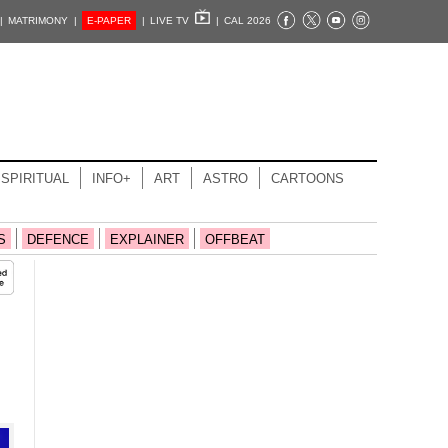
|
MATRIMONY |
E-PAPER
|
LIVE TV
|
CAL 2026
SPIRITUAL
INFO+
ART
ASTRO
CARTOONS
S
DEFENCE
EXPLAINER
OFFBEAT