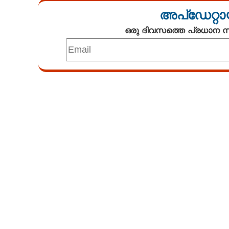
അപ്ഡേറ്റാ
ഒരു ദിവസത്തെ പ്രധാന
Loaded
:
3.06%
/
Unmute