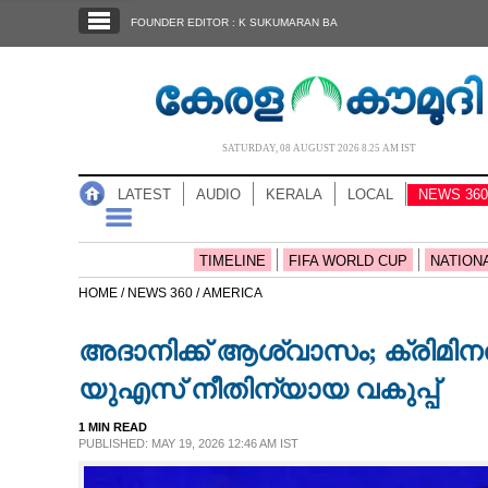
SECTIONS
FOUNDER EDITOR : K SUKUMARAN BA
HOME
LATEST
AUDIO
SATURDAY, 08 AUGUST 2026 8.25 AM IST
NOTIFIED NEWS
LATEST
AUDIO
KERALA
LOCAL
NEWS 360
POLL
KERALA
TIMELINE
FIFA WORLD CUP
NATION
HOME /
NEWS 360 /
AMERICA
LOCAL
അദാനിക്ക് ആശ്വാസം; ക്രിമി
NEWS 360
യുഎസ് നീതിന്യായ വകുപ്പ്
1 MIN READ
CASE DIARY
PUBLISHED: MAY 19, 2026 12:46 AM IST