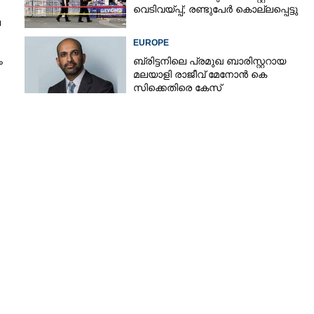
വെടിവയ്‌പ്പ്; രണ്ടുപേർ കൊല്ലപ്പെട്ടു
െ
EUROPE
ം
ബ്രിട്ടനിലെ പ്രമുഖ ബാരിസ്റ്ററായ
മലയാളി രാജീവ് മേനോൻ കെ
സിക്കെതിരെ കേസ്