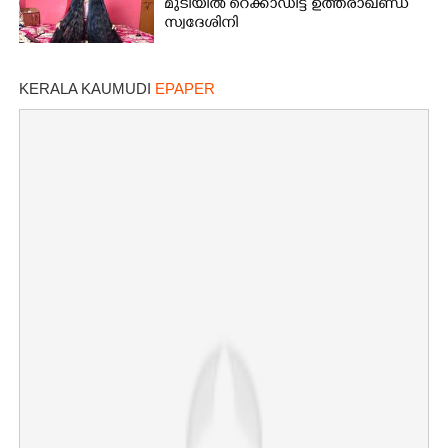
മുടിയിൽ റെക്കാഡിട്ട് ഉത്തരാഖണ്ഡ്
സ്വദേശിനി
KERALA KAUMUDI
EPAPER
×
Share this link