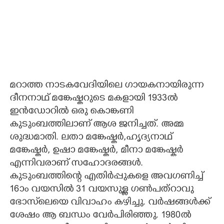
മറാത്ത നാടകവേദിയിലെ ഗായകനായിരുന്ന
ദീനനാഥ് മങ്കേഷ്കറുടെ മകളായി 1933ൽ
ഇൻഡോറിൽ ഒരു കൊങ്കണി
കുടുംബത്തിലാണ് ആശ ജനിച്ചത്. അമ്മ
ശുദ്ധമാതി. ലതാ മങ്കേഷ്കർ,ഹൃദ്യനാഥ്
മങ്കേഷ്കർ, ഉഷാ മങ്കേഷ്കർ, മീനാ മങ്കേഷ്കർ
എന്നിവരാണ്‌ സഹോദരങ്ങൾ.
കുടുംബത്തിന്റെ എതിർപ്പുകളെ അവഗണിച്ച്
16ാം വയസിൽ 31 വയസുള്ള ഗൺപത്റാവു
ഭോസ്‌ലെയെ വിവാഹം കഴിച്ചു. വർഷങ്ങൾക്ക്
ശേഷം ആ ബന്ധം വേർപിരിഞ്ഞു. 1980ൽ