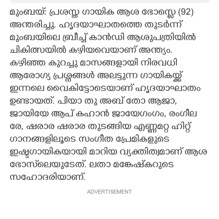
മുംബയ്: പ്രശസ്ത ഗായിക ആശ ഭോസ്ലെ (92)
CARTOONS
അന്തരിച്ചു. ഹൃദയാഘാതത്തെ തുടർന്ന്
മുംബയിലെ ബ്രീച്ച് കാൻഡി ആശുപത്രിയിൽ
LITERATURE
ചികിത്സയിൽ കഴിയവെയാണ് അന്ത്യം.
കഴിഞ്ഞ കുറച്ചു മാസങ്ങളായി നിരവധി
ZOOM
ആരോഗ്യ പ്രശ്നങ്ങൾ അലട്ടുന്ന ഗായികയ്ക്ക്
ഇന്നലെ വൈകിട്ടോടെയാണ് ഹൃദയാഘാതം
ഉണ്ടായത്. പിയാ തു അബ് തോ ആജാ,
CONTACT US
ജായിയേ ആപ് കഹാൻ ജായേഗംഗം, രംഗീല
രേ, ഷരാര ഷരാര തുടങ്ങിയ എണ്ണമറ്റ ഹിറ്റ്
ഗാനങ്ങളിലൂടെ സംഗീത പ്രേമികളുടെ
ഇഷ്ടഗായികയായി മാറിയ വ്യക്തിത്വമാണ് ആശ
ഭോസ്‌ലെയുടേത്. ലതാ മങ്കേഷ്‌കറുടെ
സഹോദരിയാണ്.
ADVERTISEMENT