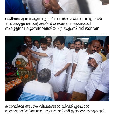
ദുരിതാശ്വാസ ക്യാമ്പുകൾ സന്ദർശിക്കുന്ന വേളയിൽ
ചമ്പക്കുളം സെന്റ് മേരീസ് ഹയർ സെക്കൻഡറി
സ്കൂളിലെ ക്യാമ്പിലെത്തിയ എ.ഐ.സി.സി ജനറൽ
സെക്രട്ടറി കെ.സി വേണുഗോപാൽ എം.പി കുരുന്നിനെ
എടുത്ത് ലാളിച്ചപ്പോൾ. സഹകരണ-എക്സൈസ്
വകുപ്പ് മന്ത്രി എം. ലിജു, കൃഷിവകുപ്പ് മന്ത്രി ടി. സിദ്ദിഖ്,
റെജി ചെറിയാൻ എം. എൽ. എ എന്നിവർ സമീപം
ക്യാമ്പിലെ അംഗം വിഷമങ്ങൾ വിവരിച്ചപ്പോൾ
സമാധാനിപ്പിക്കുന്ന എ.ഐ.സി.സി ജനറൽ സെക്രട്ടറി