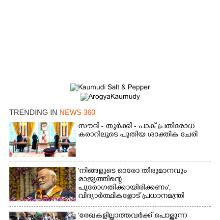
TRENDING IN
NEWS 360
സൗദി - തുർക്കി - പാക് പ്രതിരോധ
കരാറിലൂടെ പുതിയ ശാക്തിക ചേരി
'നിങ്ങളുടെ ഓരോ തീരുമാനവും
രാജ്യത്തിന്റെ
പുരോഗതിക്കായിരിക്കണം',​
വിദ്യാർത്ഥികളോട് പ്രധാനമന്ത്രി
'രേഖകളില്ലാത്തവർക്ക് പൊള്ളുന്ന