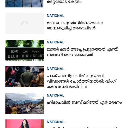
മെറ്റയോട് കേന്ദ്രം
NATIONAL
മണ്ഡല പുനർനിർണയത്തെ
അനുകൂലിച്ച് അകാലിദൾ
NATIONAL
ജന്ത‌‌ർ മന്ദർ അടച്ചുപൂട്ടാത്തത് എന്ത്:
ഡൽഹി ഹൈക്കോടതി
NATIONAL
പാക് ഹണിട്രാപ്പിൽ കുടുങ്ങി
വിവരങ്ങൾ ചോർത്തിനൽകി;​ വിംഗ്
കമാൻഡർ ജയിലിൽ
NATIONAL
ഹിമാചലിൽ ബസ് മറിഞ്ഞ് ഏഴ് മരണം
NATIONAL