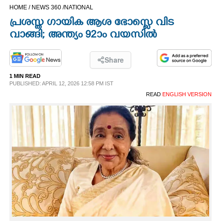
HOME /
NEWS 360 /
NATIONAL
CINEMA
പ്രശസ്ത ഗായിക ആശ ഭോസ്ലെ വിട
വാങ്ങി; അന്ത്യം 92ാം വയസിൽ
OPINION
Share
PHOTOS
1 MIN READ
PUBLISHED: APRIL 12, 2026 12:58 PM IST
LIFESTYLE
READ
ENGLISH VERSION
SPIRITUAL
INFO+
ART
ASTRO