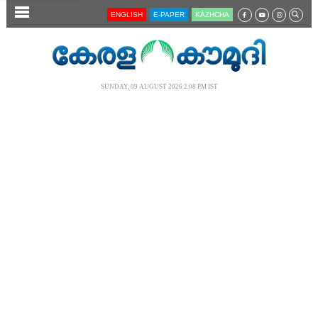
SECTIONS
ENGLISH
E-PAPER
KĀZHCHA
HOME
LATEST
SUNDAY, 09 AUGUST 2026 2.08 PM IST
AUDIO
NOTIFIED NEWS
POLL
KERALA
LOCAL
NEWS 360
CASE DIARY