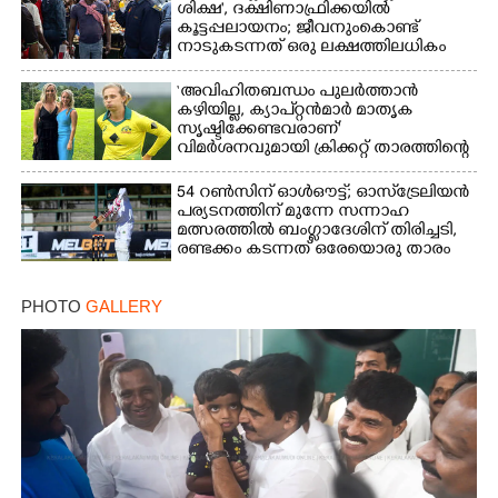
ശിക്ഷ', ദക്ഷിണാഫ്രിക്കയിൽ
കൂട്ടപ്പലായനം; ജീവനുംകൊണ്ട്
നാടുകടന്നത് ഒരു ലക്ഷത്തിലധികം
പേർ
‘അവിഹിതബന്ധം പുലർത്താൻ
കഴിയില്ല,​ ക്യാപ്റ്റൻമാർ മാതൃക
സൃഷ്ടിക്കേണ്ടവരാണ്'
വിമർശനവുമായി ക്രിക്കറ്റ് താരത്തിന്റെ
ഭാര്യ
54 റൺസിന് ഓൾഔട്ട്; ഓസ്‌ട്രേലിയൻ
പര്യടനത്തിന് മുന്നേ സന്നാഹ
മത്സരത്തിൽ ബംഗ്ലാദേശിന് തിരിച്ചടി,
രണ്ടക്കം കടന്നത് ഒരേയൊരു താരം
PHOTO
GALLERY