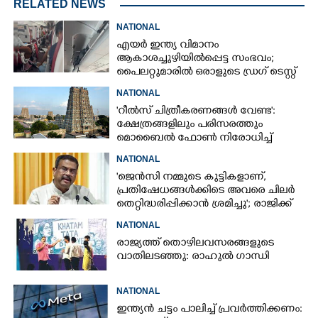
RELATED NEWS
NATIONAL
എയർ ഇന്ത്യ വിമാനം
ആകാശച്ചുഴിയിൽപ്പെട്ട സംഭവം;
പൈലറ്റുമാരിൽ ഒരാളുടെ ഡ്രഗ് ടെസ്റ്റ്
ഫലം പോസിറ്റീവ്
NATIONAL
'റീൽസ് ചിത്രീകരണങ്ങൾ വേണ്ട':
ക്ഷേത്രങ്ങളിലും പരിസരത്തും
മൊബൈൽ ഫോൺ നിരോധിച്ച്
തമിഴ്നാട് സർക്കാർ
NATIONAL
'ജെൻസി നമ്മുടെ കുട്ടികളാണ്,
പ്രതിഷേധങ്ങൾക്കിടെ അവരെ ചിലർ
തെറ്റിദ്ധരിപ്പിക്കാൻ ശ്രമിച്ചു'; രാജിക്ക്
ശേഷം ആദ്യമായി പ്രതികരിച്ച്
NATIONAL
ധർമ്മേന്ദ്ര പ്രധാൻ
രാജ്യത്ത് തൊഴിലവസരങ്ങളുടെ
വാതിലടഞ്ഞു: രാഹുൽ ഗാന്ധി
NATIONAL
ഇന്ത്യൻ ചട്ടം പാലിച്ച് പ്രവർത്തിക്കണം: