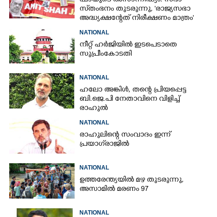
ഷായുടെ അസാന്നിദ്ധ്യം: സഭാ
സ്‌തംഭനം തുടരുന്നു, 'രാജ്യസഭാ
അദ്ധ്യക്ഷന്റേത് നിരീക്ഷണം മാത്രം'
NATIONAL
നീറ്റ് ഹർജിയിൽ ഇടപെടാതെ
സുപ്രീംകോടതി
NATIONAL
ഹലോ അങ്കിൾ,​ തന്റെ പ്രിയപ്പെട്ട
ബി.ജെ.പി നേതാവിനെ വിളിച്ച്
രാഹുൽ
NATIONAL
രാഹുലിന്റെ സംവാദം ഇന്ന്
പ്രയാഗ്‌രാജിൽ
NATIONAL
ഉത്തരേന്ത്യയിൽ മഴ തുടരുന്നു,​
അസാമിൽ മരണം 97
NATIONAL