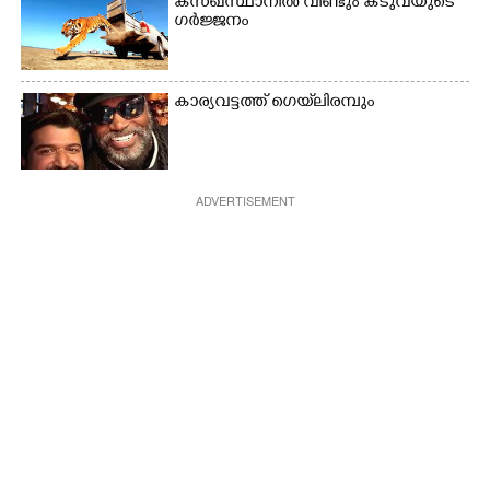
കസഖ്‌സ്ഥാനിൽ വീണ്ടും കടുവയുടെ
ഗർജ്ജനം
കാര്യവട്ടത്ത് ഗെയ്‌ലിരമ്പും
ADVERTISEMENT