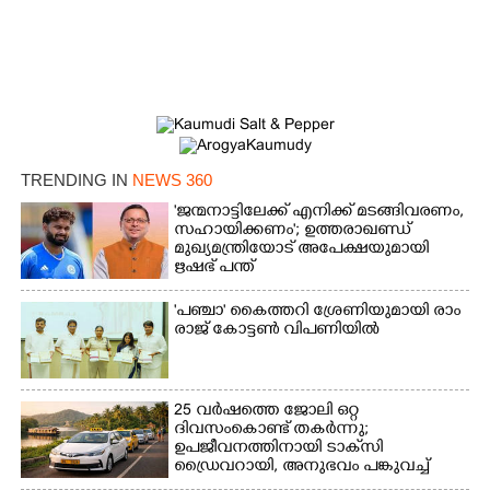
TRENDING IN
NEWS 360
'ജന്മനാട്ടിലേക്ക് എനിക്ക് മടങ്ങിവരണം,
സഹായിക്കണം'; ഉത്തരാഖണ്ഡ്
മുഖ്യമന്ത്രിയോട് അപേക്ഷയുമായി
ഋഷഭ് പന്ത്
'​പ​ഞ്ചാ​'​ ​കൈ​ത്ത​റി​ ​ശ്രേ​ണി​യു​മാ​യി​ ​രാം​
രാ​ജ് ​കോ​ട്ടൺ വിപണിയിൽ
25 വർഷത്തെ ജോലി ഒറ്റ
ദിവസംകൊണ്ട് തകർന്നു;
ഉപജീവനത്തിനായി ടാക്‌സി
ഡ്രൈവറായി,​ അനുഭവം പങ്കുവച്ച്
യുവതി