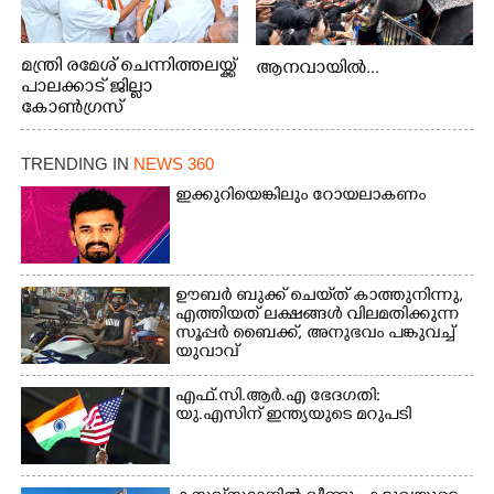
മന്ത്രി രമേശ് ചെന്നിത്തലയ്ക്ക്
ആനവായിൽ...
പാലക്കാട് ജില്ലാ
കോൺഗ്രസ്
TRENDING IN
NEWS 360
ഇക്കുറിയെങ്കിലും റോയലാകണം
ഊബർ ബുക്ക് ചെയ്‌ത് കാത്തുനിന്നു,​
എത്തിയത് ലക്ഷങ്ങൾ വിലമതിക്കുന്ന
സൂപ്പർ ബൈക്ക്,​ അനുഭവം പങ്കുവച്ച്
യുവാവ്
എഫ്.സി.ആർ.എ ഭേദഗതി:
യു.എസിന് ഇന്ത്യയുടെ മറുപടി