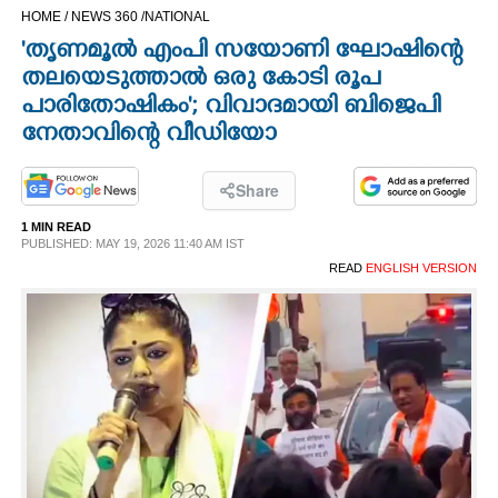
HOME /
NEWS 360 /
NATIONAL
CINEMA
'തൃണമൂല്‍ എംപി സയോണി ഘോഷിന്റെ
തലയെടുത്താൽ ഒരു കോടി രൂപ
OPINION
പാരിതോഷികം'; വിവാദമായി ബിജെപി
നേതാവിന്റെ വീഡിയോ
PHOTOS
Share
LIFESTYLE
1 MIN READ
PUBLISHED: MAY 19, 2026 11:40 AM IST
READ
ENGLISH VERSION
SPIRITUAL
INFO+
ART
ASTRO