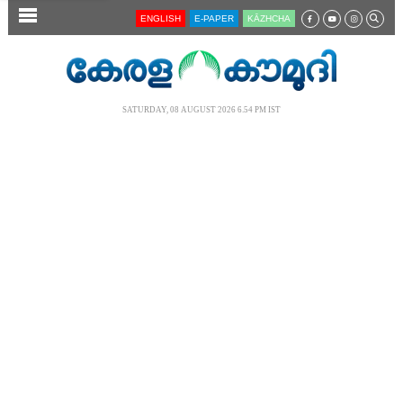
SECTIONS
ENGLISH
E-PAPER
KĀZHCHA
HOME
LATEST
SATURDAY, 08 AUGUST 2026 6.54 PM IST
AUDIO
NOTIFIED NEWS
POLL
KERALA
LOCAL
NEWS 360
CASE DIARY