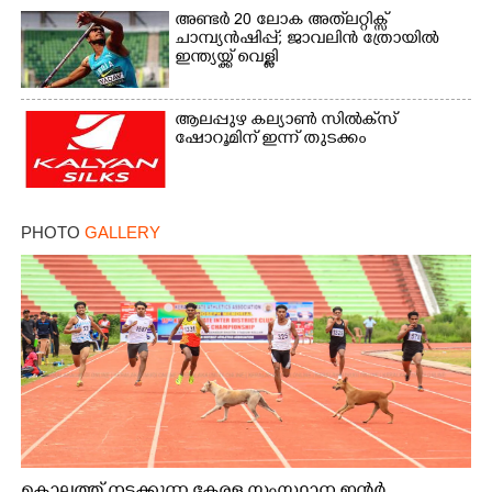
അണ്ടർ 20 ലോക അത്‌ലറ്റിക്സ്
ചാമ്പ്യൻഷിപ്പ്; ജാവലിൻ ത്രോയിൽ
ഇന്ത്യയ്ക്ക് വെള്ളി
ആലപ്പുഴ കല്യാൺ സിൽക്‌സ്
ഷോറൂമിന് ഇന്ന് തുടക്കം
PHOTO
GALLERY
കൊല്ലത്ത് നടക്കുന്ന കേരള സംസ്ഥാന ഇന്റർ