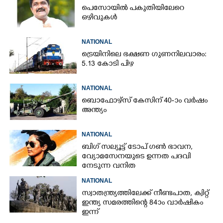
പെസോയിൽ പകുതിയിലേറെ
ഒഴിവുകൾ
NATIONAL
ട്രെയിനിലെ ഭക്ഷണ ഗുണനിലവാരം:
5.13 കോടി പിഴ
NATIONAL
ബൊഫോഴ്സ് കേസിന് 40-ാം വ‌ർഷം
അന്ത്യം
NATIONAL
ബിഗ് സല്യൂട്ട് ടോപ് ഗൺ ഭാവന,​
വ്യോമസേനയുടെ ഉന്നത പദവി
നേടുന്ന വനിത
NATIONAL
സ്വാതന്ത്ര്യത്തിലേക്ക് നീണ്ടപാത, ക്വിറ്റ്
ഇന്ത്യ സമരത്തിന്റെ 84ാം വാർഷികം
ഇന്ന്