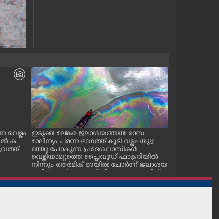
ന് വെള്ളം
ഇടുക്കി മലങ്കര ജലാശയത്തിൽ രാസ
തലയിലും കൈകളി
ിൽ ക
മാലിന്യം പരന്ന ഭാഗത്ത് കൂടി വള്ളം തുഴ
ൾ വഹിച്ച് തൊട
ൂവത്ത്
ഞ്ഞു പോകുന്ന പ്രദേശവാസികൾ.
നയ്ക്ക് നടക്കുന
വെള്ളിയാമറ്റത്തെ പ്ലൈവുഡ് ഫാക്ടറിയിൽ
നിന്നും തെർമിക് ഓയിൽ ചോർന്ന് ജലാശയ
ത്തിൽ കലർന്നതാണ് നിറവ്യത്യാസത്തിന്
കാരണം. പുഴയോരത്തെ ആശ്രയിച്ച്
ധാരാളം കുടിവെള്ള പദ്ധതിയുള്ളതിനാൽ പ്ര
ദേശവാസികൾ ആശങ്കയിലാണ്.