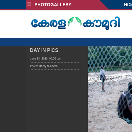
PHOTOGALLERY
HO
SECTIONS
HOME
LATEST
AUDIO
NOTIFIED NEWS
DAY IN PICS
POLL
June 13, 2026, 05:56 am
Photo: അനുഷ്‍ ഭദ്രൻ
KERALA
LOCAL
OBITUARY
NEWS 360