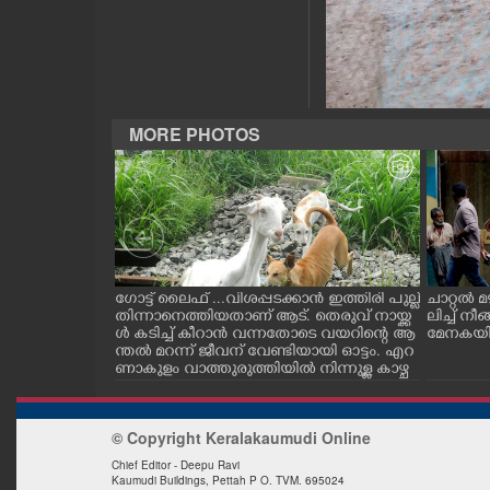
CASE DIARY
CINEMA
MORE PHOTOS
OPINION
PHOTOS
LIFESTYLE
ന്ന ലാബ് ഓൺ
ഗോട്ട് ലൈഫ് ...വിശപ്പടക്കാൻ ഇത്തിരി പുല്ല്
ചാറ്റൽ മ
റി പദ്ധ
തിന്നാനെത്തിയതാണ് ആട്. തെരുവ് നായ്ക്ക
ലിച്ച് 
തിരുവനന്തപുരം
ൾ കടിച്ച് കീറാൻ വന്നതോടെ വയറിന്റെ ആ
മേനകയിൽ 
SPIRITUAL
ിമൻസ്
ന്തൽ മറന്ന് ജീവന് വേണ്ടിയായി ഓട്ടം. എറ
രി വി.ഡി സ
ണാകുളം വാത്തുരുത്തിയിൽ നിന്നുള്ള കാഴ്ച
തിയ കെ. എസ്.
INFO+
© Copyright Keralakaumudi Online
ART
Chief Editor - Deepu Ravi
Kaumudi Buildings, Pettah P O. TVM. 695024