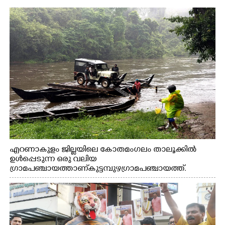
എറണാകുളം ജില്ലയിലെ കോതമംഗലം താലൂക്കിൽ
ഉൾപ്പെടുന്ന ഒരു വലിയ
ഗ്രാമപഞ്ചായത്താണ് കുട്ടമ്പുഴ ഗ്രാമ പഞ്ചായത്ത്.
ആദിവാസി ഊരുകളായ വെള്ളാരംകുത്ത്, കത്തിപ്പാറ,
ഉറിയംപെട്ടി, തേക്കല്ല്, വെട്ടിക്കല്ല്, മഞ്ചപ്പാറ എന്നീ ആറു
സ്ഥലങ്ങളിലേക്കുള്ള പ്രധാന സഞ്ചാര മാർഗമാണ് ഈ
കാണുന്ന കടത്ത് വള്ളം