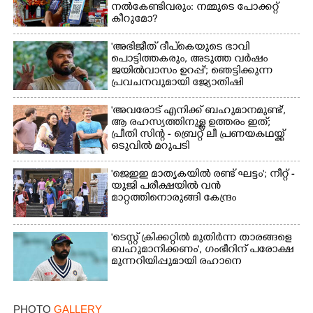
നൽകേണ്ടിവരും: നമ്മുടെ പോക്കറ്റ്
കീറുമോ?
'അഭിജീത് ദീപ്‌കെയുടെ ഭാവി
പൊട്ടിത്തകരും, അടുത്ത വർഷം
×
ജയിൽവാസം ഉറപ്പ്'; ഞെട്ടിക്കുന്ന
Share this link
പ്രവചനവുമായി ജ്യോതിഷി
'അവരോട് എനിക്ക് ബഹുമാനമുണ്ട്',​
ആ രഹസ്യത്തിനുള്ള ഉത്തരം ഇത്;
പ്രീതി സിന്റ - ബ്രെറ്റ് ലീ പ്രണയകഥയ്ക്ക്
ഒടുവിൽ മറുപടി
Copy Link
'ജെഇഇ മാതൃകയിൽ രണ്ട് ഘട്ടം'; നീറ്റ് -
യുജി പരീക്ഷയിൽ വൻ
മാറ്റത്തിനൊരുങ്ങി കേന്ദ്രം
'ടെസ്റ്റ് ക്രിക്കറ്റിൽ മുതിർന്ന താരങ്ങളെ
ബഹുമാനിക്കണം', ഗംഭീറിന് പരോക്ഷ
മുന്നറിയിപ്പുമായി രഹാനെ
PHOTO
GALLERY