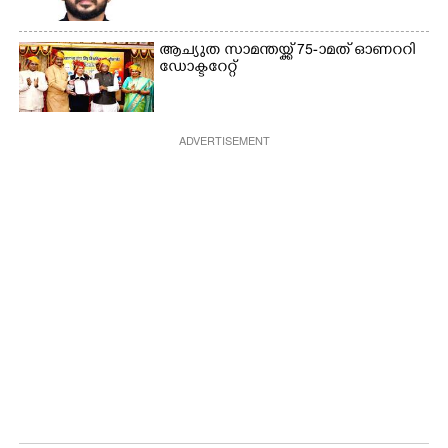
ആച്യുത സാമന്തയ്ക്ക് 75-ാമത് ഓണററി
ഡോക്ടറേറ്റ്
ADVERTISEMENT