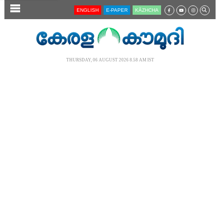
SECTIONS
ENGLISH
E-PAPER
KĀZHCHA
HOME
LATEST
THURSDAY, 06 AUGUST 2026 8.58 AM IST
AUDIO
NOTIFIED NEWS
POLL
KERALA
LOCAL
NEWS 360
CASE DIARY