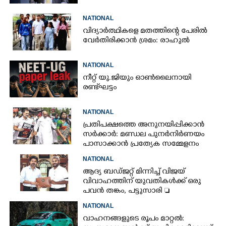
NATIONAL
വിദ്യാർത്ഥികളെ മതത്തിന്റെ പേരിൽ
വേർതിരിക്കാൻ ശ്രമം: രാഹുൽ
NATIONAL
നീറ്റ് യു.ജിയും ഓൺലൈനായി
രണ്ട് ഘട്ടം
NATIONAL
പ്രതിപക്ഷത്തെ അനുനയിപ്പിക്കാൻ
സർക്കാർ: മണ്ഡല പുനർനിർണയം
പാസാക്കാൻ പ്രത്യേക സമ്മേളനം
NATIONAL
ആദ്യ ബഡ്ജറ്റ് മിന്നിച്ച് വിജയ്
വിവാഹത്തിന് യുവതികൾക്ക് ഒരു
പവൻ തങ്കം, പട്ടുസാരി 
നവജാതശിശുക്കൾക്ക്
NATIONAL
സ്വർണമോതിരം  വിദ്യാർത്ഥികൾക്ക്
വാഹനങ്ങളുടെ രൂപം മാറ്റൽ:
സൈക്കിൾ