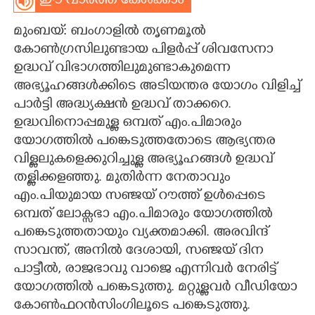
ഈ വാർത്ത കേൾക്കാം
CARTOONS
മുംബയ്: ബംഗാളിൽ തൃണമൂൽ
കോൺഗ്രസിലുണ്ടായ പിളർപ്പ് ശിവസേനാ
LITERATURE
ഉദ്ധവ് വിഭാഗത്തിലുമുണ്ടാകുമെന്ന
അഭ്യൂഹങ്ങൾക്കിടെ അടിയന്തര യോഗം വിളിച്ച്
പാർട്ടി അദ്ധ്യക്ഷൻ ഉദ്ധവ് താക്കറെ.
ZOOM
ഉദ്ധവിനൊപ്പമുള്ള ഒമ്പത് എം.പിമാരും
യോഗത്തിൽ പങ്കെടുത്തതോടെ ആഭ്യന്തര
CONTACT US
വിള്ളലുകളെക്കുറിച്ചുള്ള അഭ്യൂഹങ്ങൾ ഉദ്ധവ്
തള്ളിക്കളഞ്ഞു. മുതിർന്ന നേതാവും
എം.പിയുമായ സഞ്ജയ് റൗത്ത് ഉൾപ്പെടെ
ഒമ്പത് ലോക്സഭാ എം.പിമാരും യോഗത്തിൽ
പങ്കെടുത്തതായും വ്യക്തമാക്കി. അരവിന്ദ്
സാവന്ത്, അനിൽ ദേശായി, സഞ്ജയ് ദിന
പാട്ടീൽ, രാജഭാവു വാജെ എന്നിവർ നേരിട്ട്
യോഗത്തിൽ പങ്കെടുത്തു. മറ്റുള്ളവർ വീഡിയോ
കോൺഫറൻസിംഗിലൂടെ പങ്കെടുത്തു.