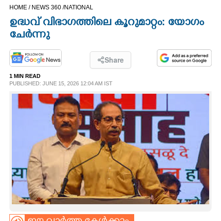
HOME /
NEWS 360 /
NATIONAL
CINEMA
ഉദ്ധവ് വിഭാഗത്തിലെ കൂറുമാറ്റം: യോഗം
ചേർന്നു
OPINION
Share
PHOTOS
1 MIN READ
PUBLISHED: JUNE 15, 2026 12:04 AM IST
LIFESTYLE
SPIRITUAL
INFO+
ART
ASTRO