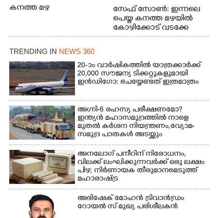
കനത്ത മഴ
സേഫ് സോൺ: ഇന്നലെ
പെയ്ത കനത്ത മഴയിൽ
കോഴിക്കോട് വടക്കേ
വയലിൽ വെള്ളം
കയറിയതിനെ തുടർന്ന്
TRENDING IN
NEWS 360
വീട്ടുസാധനങ്ങളുമായി
വെള്ളത്തിലൂടെ
20-ാം വാർഷികത്തിൽ യാത്രക്കാർക്ക്
20,000 സൗജന്യ ടിക്കറ്റുകളുമായി
നടന്നുവരുന്നവരെ
ഇൻഡിഗോ: ചെയ്യേണ്ടത് ഇത്രമാത്രം
മതിലിനു മുകളിൽ നോക്കി
നിൽക്കുന്ന
നായ. ഫോട്ടോ: കെ.വിശ്വജി
അഗ്നി-6 രഹസ്യ പരീക്ഷണമോ?
ത്ത്
ഇന്ത്യൻ മഹാസമുദ്രത്തിൽ നാളെ
മുതൽ കർശന നിയന്ത്രണം,വ്യോമ-
സമുദ്ര പാതകൾ അടയ്ക്കും
അനലോഗ് പനീറിന് നിരോധനം,
വിലക്ക് ലംഘിക്കുന്നവർക്ക് ഒരു ലക്ഷം
പിഴ; നിർണായക തീരുമാനമെടുത്ത്
മഹാരാഷ്ട്ര
അഭിഷേക് മോഹൻ ട്രിവാൻഡ്രം
റോയൽ സ് മുഖ്യ പരിശീലകൻ