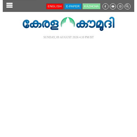
SECTIONS
ENGLISH
E-PAPER
KĀZHCHA
HOME
LATEST
SUNDAY, 09 AUGUST 2026 4.10 PM IST
AUDIO
NOTIFIED NEWS
POLL
KERALA
LOCAL
NEWS 360
CASE DIARY