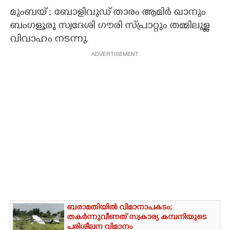
മുംബയ് : ബോളിവുഡ് താരം ആമിർ ഖാനും
CARTOONS
ബംഗളൂരു സ്വദേശി ഗൗരി സ്പ്രാറ്റും തമ്മിലുള്ള
വിവാഹം നടന്നു.
LITERATURE
ADVERTISEMENT
ZOOM
CONTACT US
ബരാമതിയിൽ വിമാനാപകടം;
തകർന്നുവീണത് സ്വകാര്യ കമ്പനിയുടെ
പരിശീലന വിമാനം