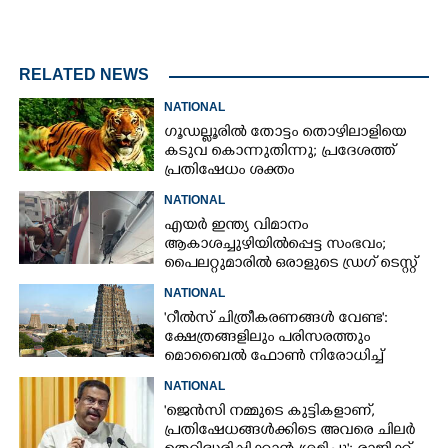
RELATED NEWS
NATIONAL
ഗൂഡല്ലൂരിൽ തോട്ടം തൊഴിലാളിയെ
കടുവ കൊന്നുതിന്നു; പ്രദേശത്ത്
പ്രതിഷേധം ശക്തം
NATIONAL
എയർ ഇന്ത്യ വിമാനം
ആകാശച്ചുഴിയിൽപ്പെട്ട സംഭവം;
പൈലറ്റുമാരിൽ ഒരാളുടെ ഡ്രഗ് ടെസ്റ്റ്
ഫലം പോസിറ്റീവ്
NATIONAL
'റീൽസ് ചിത്രീകരണങ്ങൾ വേണ്ട':
ക്ഷേത്രങ്ങളിലും പരിസരത്തും
മൊബൈൽ ഫോൺ നിരോധിച്ച്
തമിഴ്നാട് സർക്കാർ
NATIONAL
'ജെൻസി നമ്മുടെ കുട്ടികളാണ്,
പ്രതിഷേധങ്ങൾക്കിടെ അവരെ ചിലർ