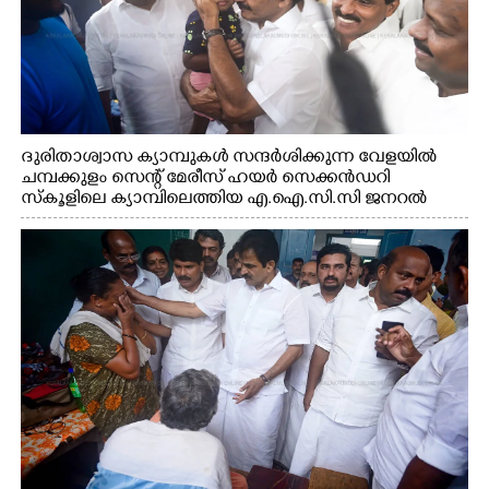
ദുരിതാശ്വാസ ക്യാമ്പുകൾ സന്ദർശിക്കുന്ന വേളയിൽ
ചമ്പക്കുളം സെന്റ് മേരീസ് ഹയർ സെക്കൻഡറി
സ്കൂളിലെ ക്യാമ്പിലെത്തിയ എ.ഐ.സി.സി ജനറൽ
സെക്രട്ടറി കെ.സി വേണുഗോപാൽ എം.പി കുരുന്നിനെ
എടുത്ത് ലാളിച്ചപ്പോൾ. സഹകരണ-എക്സൈസ്
വകുപ്പ് മന്ത്രി എം. ലിജു, കൃഷിവകുപ്പ് മന്ത്രി ടി. സിദ്ദിഖ്,
റെജി ചെറിയാൻ എം. എൽ. എ എന്നിവർ സമീപം