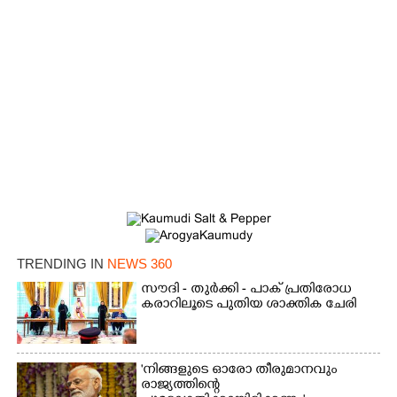
Copy Link
TRENDING IN
NEWS 360
സൗദി - തുർക്കി - പാക് പ്രതിരോധ
കരാറിലൂടെ പുതിയ ശാക്തിക ചേരി
'നിങ്ങളുടെ ഓരോ തീരുമാനവും
രാജ്യത്തിന്റെ