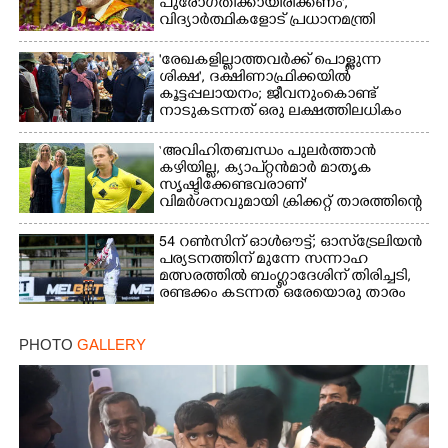
പുരോഗതിക്കായിരിക്കണം',​
വിദ്യാർത്ഥികളോട് പ്രധാനമന്ത്രി
'രേഖകളില്ലാത്തവർക്ക് പൊള്ളുന്ന
ശിക്ഷ', ദക്ഷിണാഫ്രിക്കയിൽ
കൂട്ടപ്പലായനം; ജീവനുംകൊണ്ട്
നാടുകടന്നത് ഒരു ലക്ഷത്തിലധികം
പേർ
‘അവിഹിതബന്ധം പുലർത്താൻ
കഴിയില്ല,​ ക്യാപ്റ്റൻമാർ മാതൃക
സൃഷ്ടിക്കേണ്ടവരാണ്'
വിമർശനവുമായി ക്രിക്കറ്റ് താരത്തിന്റെ
ഭാര്യ
54 റൺസിന് ഓൾഔട്ട്; ഓസ്‌ട്രേലിയൻ
പര്യടനത്തിന് മുന്നേ സന്നാഹ
മത്സരത്തിൽ ബംഗ്ലാദേശിന് തിരിച്ചടി,
രണ്ടക്കം കടന്നത് ഒരേയൊരു താരം
PHOTO
GALLERY