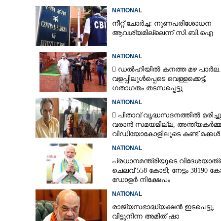
NATIONAL
നീറ്റ് ചോർച്ച: നുണപരിശോധന
പൊതുയിടങ്ങളിൽ
ആവശ്യമില്ലെന്ന് സി.ബി.ഐ
തെരുവ് നായ്ക്ക
നിയന്ത്രണങ്ങ
NATIONAL
തള്ളി സുപ്രീം
 ഡൽഹിയിൽ കനത്ത മഴ പാർല.
വളപ്പിലുൾപ്പെടെ വെള്ളക്കെട്ട്,
ഗതാഗതം തടസപ്പെട്ടു
NATIONAL
 പിതാവ് വൃദ്ധസദനത്തിൽ മരിച്ച
വരാൻ സമയമില്ല,​ അന്ത്യകർമ്മ
വീഡിയോകോളിലൂടെ കണ്ട് മക്കൾ
NATIONAL
പ്രധാനമന്ത്രിയുടെ വിദേശയാത്ര
ചെലവ് 558 കോടി; നേട്ടം 38190 ക
ഡോളർ നിക്ഷേപം
NATIONAL
രാജ്യസഭാദ്ധ്യക്ഷൻ ഇടപെട്ടു,
വിട്ടുനിന്ന അമിത് ഷാ