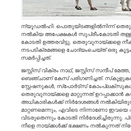
CARTOONS
ന്യൂഡൽഹി:
പൊതുയിടങ്ങളിൽനിന്ന് തെരു
LITERATURE
നൽകിയ അപേക്ഷകൾ സുപ്രീംകോടതി തള്ളി. 
കോടതി ഉത്തരവിട്ടു. തെരുവുനായ്ക്കളെ 
ZOOM
നടപടിക്രമങ്ങളെ ചോദ്യംചെയ്ത് ഒരു കൂട്
സമർപ്പിച്ചത്.
CONTACT US
ജസ്റ്റിസ് വിക്രം നാഥ്, ജസ്റ്റിസ് സന്ദീപ് മ
ബെഞ്ചാണ് കേസ് പരിഗണിച്ചത്. സ്‌കൂളു
സ്റ്റേഷനുകൾ, സ്‌പോർട്‌സ് കോംപ്ലക്സുക
തെരുവുനായ്ക്കളെ മാറ്റുന്നത് ഉറപ്പാക്
അധികാരികൾക്ക് നിർദേശങ്ങൾ നൽകിയിരുന്നു
മാറ്റണമെന്നും, എവിടെ നിന്നാണോ ഇവയെ പ
വിടരുതെന്നും കോടതി നിർദേശിച്ചിരുന്നു. പ്
നീളെ നായ്ക്കൾക്ക് ഭക്ഷണം നൽകുന്നത് നി