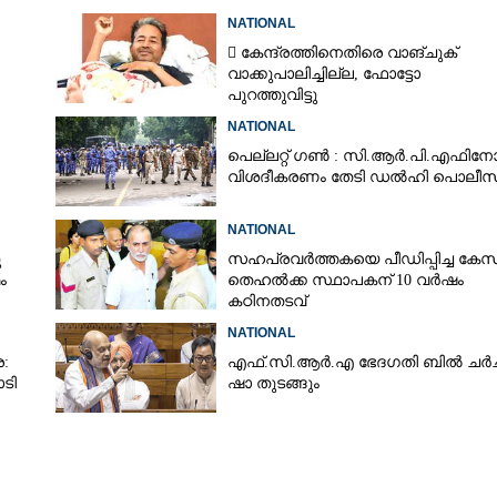
NATIONAL
 കേന്ദ്രത്തിനെതിരെ വാങ്‌ചുക്
 മൃഗസ്നേഹം വേണ്ട:
Copy Link
വാക്കുപാലിച്ചില്ല, ഫോട്ടോ
പുറത്തുവിട്ടു
ൾക്ക് ഏർപ്പെടുത്തിയ
ൾ തുടരണം,​ അപേക്ഷകൾ
NATIONAL
കോടതി
പെല്ലറ്റ് ഗൺ : സി.ആർ.പി.എഫിനോ
വിശദീകരണം തേടി ഡൽഹി പൊലീസ
NATIONAL
ു
സഹപ്രവർത്തകയെ പീഡിപ്പിച്ച കേസ്
ം
തെഹൽക്ക സ്ഥാപകന് 10 വർഷം
കഠിനതടവ്
NATIONAL
:
എ​ഫ്.​സി.​ആ​ർ.​എ​ ​ഭേ​ദ​ഗ​തി​ ​ബിൽ ച​ർ​ച്ച​
ോടി
ഷാ​ ​തുടങ്ങും