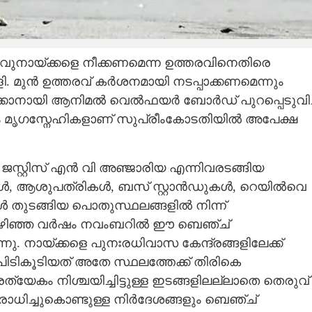
വുനായ്ക്കളെ നീക്കണമെന്ന ഉത്തരവിനെതിരെ
മുൻ ഉത്തരവ് കർശനമായി നടപ്പാക്കണമെന്നും
നീക്കാനായി ആനിമൽ വെൽഫയർ ബോർഡ് പുറപ്പെടുവിച
ടം മൃ​ഗസ്നേഹികളാണ് സുപ്രീംകോടതിയിൽ അപേക്ഷ
േത്ത, ജസ്റ്റിസ് എൻ വി അഞ്ജാരിയ എന്നിവരടങ്ങിയ
കൾ, ആശുപത്രികൾ, ബസ് സ്റ്റാൻഡുകൾ, റെയിൽവെ
ൾ തുടങ്ങിയ പൊതുസ്ഥലങ്ങളിൽ നിന്ന്
കാൻ കഴിഞ്ഞ വർഷം നവംബറിൽ ഈ ബെഞ്ച്
. നായ്ക്കളെ പുനഃരധിവാസ കേന്ദ്രങ്ങളിലേക്ക്
ിടികൂടിയത് അതേ സ്ഥലത്തേക്ക് തിരികെ
രത്യേകം നിശ്ചയിച്ചിട്ടുള്ള ഇടങ്ങളിലല്ലാതെ തെരുവ്
രോധിച്ചുകൊണ്ടുള്ള നിർദേശങ്ങളും ബെഞ്ച്