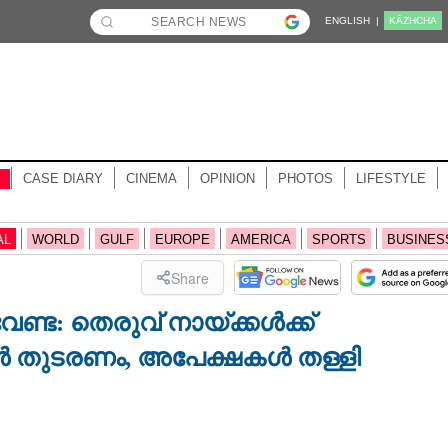
ENGLISH |
KĀZHCHA
CASE DIARY
CINEMA
OPINION
PHOTOS
LIFESTYLE
AL
WORLD
GULF
EUROPE
AMERICA
SPORTS
BUSINES
Share
്ട: തെരുവ് നായ്ക്കൾക്ക്
ൾ തുടരണം,​ അപേക്ഷകൾ തള്ളി