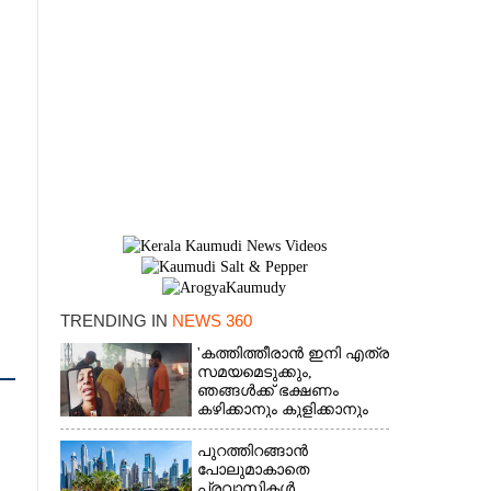
TRENDING IN
NEWS 360
×
'കത്തിത്തീരാൻ ഇനി എത്ര
സമയമെടുക്കും,
ഞങ്ങൾക്ക് ഭക്ഷണം
കഴിക്കാനും കുളിക്കാനും
ഉള്ളതാണ്': അച്ഛന്റെ
സംസ്കാരചടങ്ങിനിടെ
പുറത്തിറങ്ങാൻ
മക്കൾ
പോലുമാകാതെ
പ്രവാസികൾ