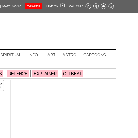
|
MATRIMONY |
E-PAPER
|
LIVE TV
|
CAL 2026
SPIRITUAL
INFO+
ART
ASTRO
CARTOONS
S
DEFENCE
EXPLAINER
OFFBEAT