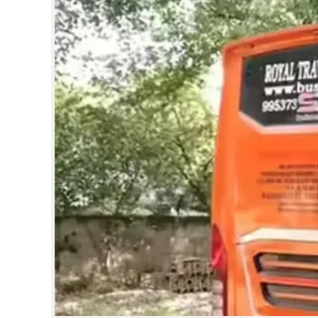
CINEMA
OPINION
PHOTOS
LIFESTYLE
SPIRITUAL
INFO+
ART
ASTRO