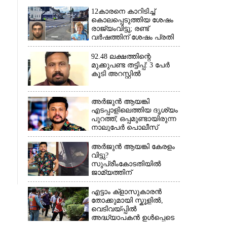
12കാരനെ കാറിടിച്ച്
കൊലപ്പെടുത്തിയ ശേഷം
രാജ്യംവിട്ടു; രണ്ട്
വർഷത്തിന് ശേഷം പ്രതി
പിടിയിൽ
92.48 ലക്ഷത്തിന്റെ
മുക്കുപണ്ട തട്ടിപ്പ്: 3 പേർ
കൂടി അറസ്റ്റിൽ
അർജുൻ ആയങ്കി
എടപ്പാളിലെത്തിയ ദൃശ്യം
×
പുറത്ത്; ഒപ്പമുണ്ടായിരുന്ന
നാലുപേർ പൊലീസ്
കസ്റ്റഡിയിൽ
അർജുൻ ആയങ്കി കേരളം
വിട്ടു?
സുപ്രീംകോടതിയിൽ
ജാമ്യത്തിന്
ശ്രമിക്കുന്നതായി സംശയം
എട്ടാം ക്ളാസുകാരൻ
തോക്കുമായി സ്കൂളിൽ,
വെടിവയ്പ്പിൽ
അദ്ധ്യാപകൻ ഉൾപ്പെടെ
രണ്ടുമരണം; 15 പേർക്ക്