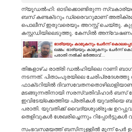
ന്യൂഡൽഹി: ഓടിക്കൊണ്ടിരുന്ന സ്വകാര്യ
CARTOONS
ബസ്‌ കണ്ടക്‌ടറും ഡ്രൈവറുമാണ് അതിക്
പൊലീസ് ഇരുവരെയും അറസ്റ്റ് ചെയ്‌തു. കുറ
LITERATURE
കസ്റ്റഡിയിലെടുത്തു. കേസിൽ അന്വേഷണം 
ZOOM
ഭാര്യയും കാമുകനും ചേർന്ന് കൊലപ്പെട
ഖമ്മം: ഭാര്യയും കാമുകനും ചേർന്ന്
പരാതി നൽകി ഭർത്താവ്....
CONTACT US
തിങ്കളാഴ്‌ച രാത്രി ഡൽഹിയിലെ റാണി ബാഗ്
നടന്നത്. പിതാംപുരയിലെ ചേരിപ്രദേശത്ത
ഫാക്‌ടറിയിൽ ദിവസവേതനതൊഴിലാളിയാണ്. പ
മടങ്ങുന്നതിനായി സരസ്വതിവിഹാർ ബസ് സ്റ
ഇവിടേയ്‌ക്കെത്തിയ പ്രതികൾ യുവതിയെ ബലമ
പരാതി. യുവതിക്ക് വൈദ്യശുശ്രൂഷ ഉറപ്പുവ
തെളിവുകൾ ശേഖരിച്ചെന്നും റിപ്പോർട്ടുകൾ വ്
സംഭവസമയത്ത് ബസിനുള്ളിൽ മൂന്ന് പേർ ഉണ