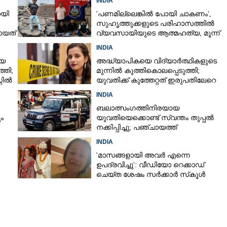
INDIA
ോയി
'പണമില്ലെങ്കിൽ പോയി ചാകണം',
സുഹൃത്തുക്കളുടെ പരിഹാസത്തിൽ
ായത്
വ്യവസായിയുടെ ആത്മഹത്യ, മൂന്ന്
പേർ അറസ്റ്റിൽ
INDIA
യെ
അദ്ധ്യാപികയെ വിദ്യാർത്ഥികളുടെ
്തി;
മുന്നിൽ കുത്തികൊലപ്പെടുത്തി;
്റിൽ
യുവതിക്ക് കുത്തേറ്റത് ഇരുപതിലേറെ
തവണ
INDIA
ബലാത്സംഗത്തിനിരയായ
ം
യുവതിയെക്കൊണ്ട് സ്വന്തം തുപ്പൽ
നക്കിപ്പിച്ചു; പഞ്ചായത്ത്
അംഗങ്ങൾക്കെതിരെ കേസെടുത്ത്
INDIA
പൊലീസ്‌
Share this link
'മാസങ്ങളായി അവർ എന്നെ
ഉപദ്രവിച്ചു': വീഡിയോ റെക്കാഡ്
ചെയ്ത ശേഷം സർക്കാർ സ്‌കൂൾ
അദ്ധ്യാപിക ജീവനൊടുക്കി
Copy Link
ടും ക്രൂരത;