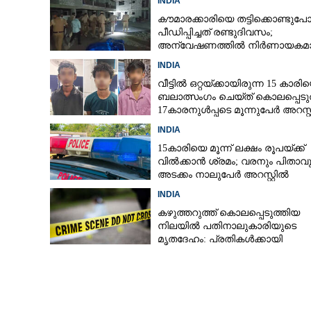
INDIA
കൗമാരക്കാരിയെ തട്ടിക്കൊണ്ടുപ
പീഡിപ്പിച്ചത് രണ്ടുദിവസം;
അന്വേഷണത്തിൽ നിർണായകമ
ഓൺലൈൻ ഫുഡ് ഡെലിവറി
INDIA
വീട്ടിൽ ഒറ്റയ്‌ക്കായിരുന്ന 15 കാരി
ബലാത്സംഗം ചെയ്‌ത് കൊലപ്പെടുത
17കാരനുൾപ്പടെ മൂന്നുപേർ അറസ്റ
INDIA
15കാരിയെ മൂന്ന് ലക്ഷം രൂപയ്ക്ക്
വിൽക്കാൻ ശ്രമം; വരനും പിതാവു
അടക്കം നാലുപേർ അറസ്റ്റിൽ
INDIA
കഴുത്തറുത്ത് കൊലപ്പെടുത്തിയ
നിലയിൽ പതിനാലുകാരിയുടെ
മൃതദേഹം: പ്രതികൾക്കായി
അന്വേഷണം
ഡൽഹിയിൽ വീണ്