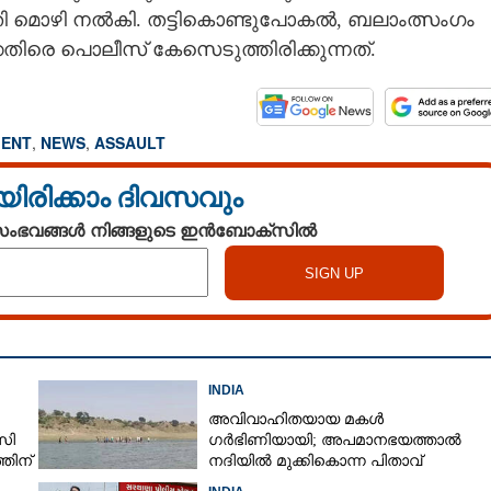
ി മൊഴി നൽകി. തട്ടികൊണ്ടുപോകൽ, ബലാംത്സംഗം
െതിരെ പൊലീസ് കേസെടുത്തിരിക്കുന്നത്.
ENT
,
NEWS
,
ASSAULT
യിരിക്കാം ദിവസവും
 സംഭവങ്ങൾ നിങ്ങളുടെ ഇൻബോക്സിൽ
INDIA
അവിവാഹിതയായ മകൾ
സി
ഗർഭിണിയായി; അപമാനഭയത്താൽ
തിന്
നദിയിൽ മുക്കികൊന്ന പിതാവ്
അറസ്റ്റിൽ