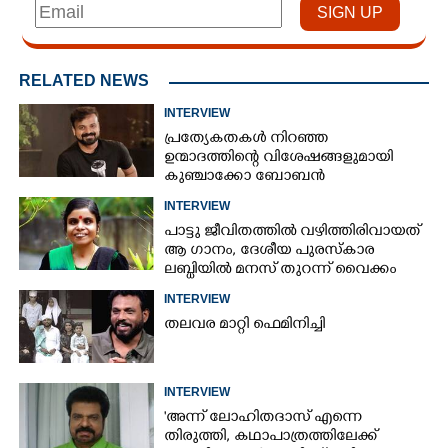
RELATED NEWS
INTERVIEW
പ്രത്യേകതകൾ നിറഞ്ഞ
ഉന്മാദത്തിന്റെ വിശേഷങ്ങളുമായി
കുഞ്ചാക്കോ ബോബൻ
INTERVIEW
പാട്ടു ജീവിതത്തിൽ വഴിത്തിരിവായത്
ആ ഗാനം, ദേശീയ പുരസ്കാര
ലബ്ധിയിൽ മനസ് തുറന്ന് വൈക്കം
വിജയലക്ഷ്മി
INTERVIEW
തലവര മാറ്റി ഫെമിനിച്ചി
INTERVIEW
×
Share this link
'അന്ന് ലോഹിതദാസ് എന്നെ
തിരുത്തി,​ കഥാപാത്രത്തിലേക്ക്