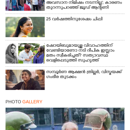
അവസാന നിമിഷം നടന്നില്ല'; കാരണം
തുറന്നുപറഞ്ഞ് ജൂഡ് ആന്റണി
25 വർഷത്തിനുശേഷം ചിപ്പി
ഷോയിബുമായുള്ള വിവാഹത്തിന്
വേണ്ടിയാണോ നടി ദീപിക ഇസ്ലാം
മതം സ്വീകരിച്ചത്? സത്യാവസ്ഥ
വെളിപ്പെടുത്തി സുഹൃത്ത്‌
സമ്പൂർണ ആക്ഷൻ ത്രില്ലർ,​ വിസ്മയക്ക്
ഗംഭീര തുടക്കം
PHOTO
GALLERY