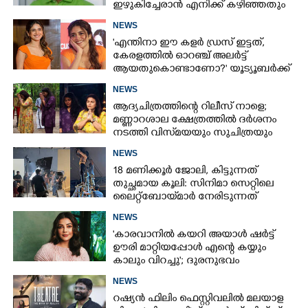
ഇഴുകിച്ചേരാൻ എനിക്ക് കഴിഞ്ഞതും
അങ്ങനെയാണ്'
NEWS
'എന്തിനാ ഈ കളർ ഡ്രസ് ഇട്ടത്,
കേരളത്തിൽ ഓറഞ്ച് അല‌ർട്ട്
Copy Link
ആയതുകൊണ്ടാണോ?' യൂട്യൂബർക്ക്
ചുട്ടമറുപടിയുമായി പ്രിയ
NEWS
ആദ്യചിത്രത്തിന്റെ റിലീസ് നാളെ;
മണ്ണാറശാല ക്ഷേത്രത്തിൽ ദർശനം
നടത്തി വിസ്‌മയയും സുചിത്രയും
NEWS
18 മണിക്കൂർ ജോലി, കിട്ടുന്നത്
തുച്ഛമായ കൂലി: സിനിമാ സെറ്റിലെ
ലൈറ്റ്‌ബോയ്‌മാർ നേരിടുന്നത്
കടുത്ത പ്രതിസന്ധി
NEWS
'കാരവാനിൽ കയറി അയാൾ ഷർട്ട്
ഊരി മാറ്റിയപ്പോൾ എന്റെ കയ്യും
കാലും വിറച്ചു'; ദുരനുഭവം
വെളിപ്പെടുത്തി കാജൽ അഗർവാൾ
NEWS
റഷ്യൻ ഫിലിം ഫെസ്റ്റിവലിൽ മലയാള