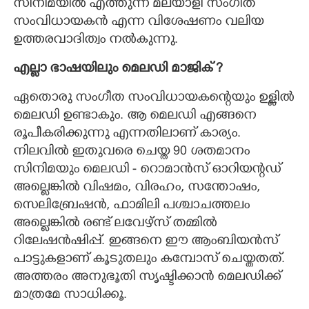
സിനിമയിൽ എത്തുന്ന മലയാളി സംഗീത
സംവിധായകൻ എന്ന വിശേഷണം വലിയ
ഉത്തരവാദിത്വം നൽകുന്നു.
എല്ലാ ഭാഷയിലും മെലഡി മാജിക് ?
ഏതൊരു സംഗീത സംവിധായകന്റെയും ഉള്ളിൽ
മെലഡി ഉണ്ടാകും. ആ മെലഡി എങ്ങനെ
രൂപീകരിക്കുന്നു എന്നതിലാണ് കാര്യം.
നിലവിൽ ഇതുവരെ ചെയ്ത 90 ശതമാനം
സിനിമയും മെലഡി - റൊമാൻസ് ഓറിയന്റഡ്
അല്ലെങ്കിൽ വിഷമം, വിരഹം, സന്തോഷം,
സെലിബ്രേഷൻ, ഫാമിലി പശ്ചാചത്തലം
അല്ലെങ്കിൽ രണ്ട് ലവേഴ്സ് തമ്മിൽ
റിലേഷൻഷിപ്പ്. ഇങ്ങനെ ഈ ആംബിയൻസ്
പാട്ടുകളാണ് കൂടുതലും കമ്പോസ് ചെയ്തതത്.
അത്തരം അനുഭൂതി സൃഷ്ടിക്കാൻ മെലഡിക്ക്
മാത്രമേ സാധിക്കൂ.