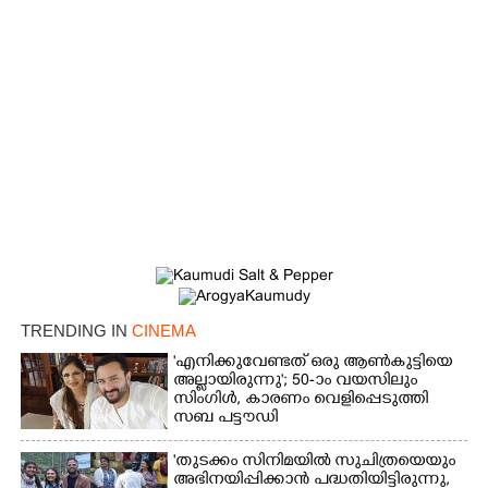
TRENDING IN
CINEMA
'എനിക്കുവേണ്ടത് ഒരു ആൺകുട്ടിയെ
അല്ലായിരുന്നു'; 50-ാം വയസിലും
സിംഗിൾ, കാരണം വെളിപ്പെടുത്തി
സബ പട്ടൗഡി
'തുടക്കം സിനിമയിൽ സുചിത്രയെയും
അഭിനയിപ്പിക്കാൻ പദ്ധതിയിട്ടിരുന്നു,​