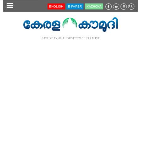
SECTIONS
ENGLISH
E-PAPER
KĀZHCHA
HOME
LATEST
SATURDAY, 08 AUGUST 2026 10.23 AM IST
AUDIO
NOTIFIED NEWS
POLL
KERALA
LOCAL
NEWS 360
CASE DIARY