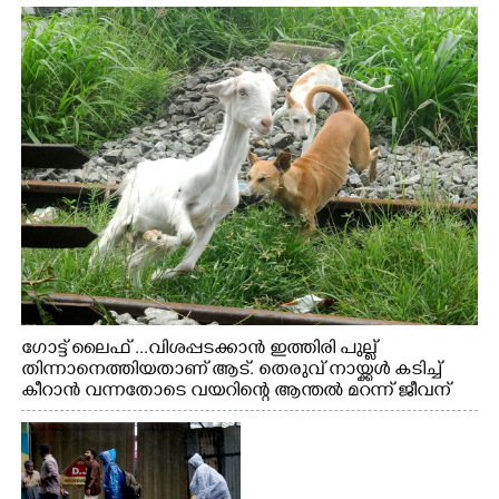
ഗോട്ട് ലൈഫ് ...വിശപ്പടക്കാൻ ഇത്തിരി പുല്ല്
തിന്നാനെത്തിയതാണ് ആട്. തെരുവ് നായ്ക്കൾ കടിച്ച്
കീറാൻ വന്നതോടെ വയറിന്റെ ആന്തൽ മറന്ന് ജീവന്
വേണ്ടിയായി ഓട്ടം. എറണാകുളം വാത്തുരുത്തിയിൽ
നിന്നുള്ള കാഴ്ച