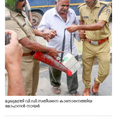
മുഖ്യമന്ത്രി വി.ഡി.സതീശനെ കാണാനെത്തിയ
മോഹനൻ നായർ