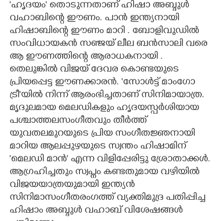
'ഹൃദയം' തൊടുന്നതാണ് ഹിഷാ അബ്ദുൾ
വഹാബിന്റെ ഈണം. പാൻ ഇന്ത്യനായി
CARTOONS
ഹിഷാബിന്റെ ഈണം മാറി . ബോളിവുഡിൽ
സംവിധായകൻ സഞ്ജയ് ലീല ബൻസാലി വരെ
LITERATURE
ആ ഈണത്തിന്റെ ആരാധകനായി .
തെലുങ്കിൽ വിജയ് ദേവര കൊണ്ടയുടെ
ZOOM
പ്രിയപ്പെട്ട ഈണക്കാരൻ. 'സോൾട്ട് മാംഗോ
ട്രീ'യിൽ നിന്ന് ആരംഭിച്ചതാണ് സിനിമായാത്ര.
CONTACT US
മൃദുലമായ മെലഡികളും ഹൃദയസ്പർശിയായ
പശ്ചാത്തലസംഗീതവും തീർത്ത്
യുവതലമുറയുടെ പ്രിയ സംഗീതജ്ഞനായി
മാറിയ ആലപ്പുഴയുടെ സ്വന്തം ഹിഷാമിന്
'മെലഡി മാൻ' എന്ന വിളിപ്പേരിട്ടു ശ്രോതാക്കൾ.
ആഗ്രഹിച്ചതും സ്വപ്നം കണ്ടതുമായ വഴിയിൽ
വിജയയാത്രയുമായി
ഇന്ത്യൻ
സിനിമാസംഗീതരംഗത്ത് വ്യക്തിമുദ്ര പതിപ്പിച്ച
ഹിഷാം അബ്ദുൾ വഹാബ്
വിശേഷങ്ങൾ