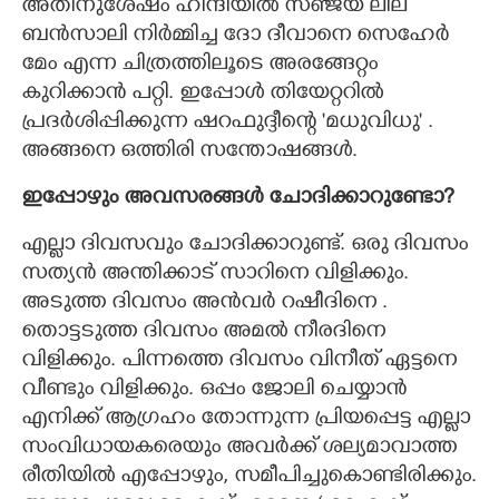
അതിനുശേഷം ഹിന്ദിയിൽ സഞ്ജയ് ലീല
ബൻസാലി നിർമ്മിച്ച ദോ ദീവാനെ സെഹേർ
മേം എന്ന ചിത്രത്തിലൂടെ അരങ്ങേറ്റം
കുറിക്കാൻ പറ്റി. ഇപ്പോൾ തിയേറ്ററിൽ
പ്രദർശിപ്പിക്കുന്ന ഷറഫുദ്ദീന്റെ "മധുവിധു" .
അങ്ങനെ ഒത്തിരി സന്തോഷങ്ങൾ.
ഇപ്പോഴും അവസരങ്ങൾ ചോദിക്കാറുണ്ടോ?
എല്ലാ ദിവസവും ചോദിക്കാറുണ്ട്. ഒരു ദിവസം
സത്യൻ അന്തിക്കാട് സാറിനെ വിളിക്കും.
അടുത്ത ദിവസം അൻവർ റഷീദിനെ .
തൊട്ടടുത്ത ദിവസം അമൽ നീരദിനെ
വിളിക്കും. പിന്നത്തെ ദിവസം വിനീത് ഏട്ടനെ
വീണ്ടും വിളിക്കും. ഒപ്പം ജോലി ചെയ്യാൻ
എനിക്ക് ആഗ്രഹം തോന്നുന്ന പ്രിയപ്പെട്ട എല്ലാ
സംവിധായകരെയും അവർക്ക് ശല്യമാവാത്ത
രീതിയിൽ എപ്പോഴും, സമീപിച്ചുകൊണ്ടിരിക്കും.