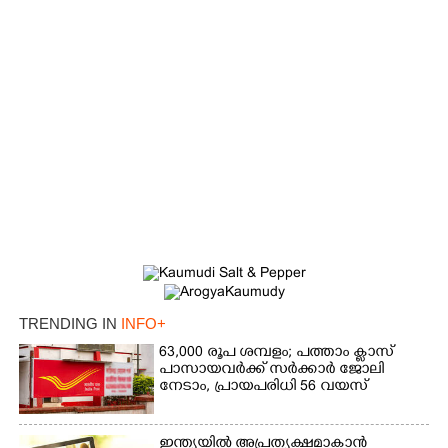
TRENDING IN
INFO+
63,000 രൂപ ശമ്പളം; പത്താം ക്ലാസ്
പാസായവർക്ക് സർക്കാർ ജോലി
നേടാം, പ്രായപരിധി 56 വയസ്
ഇന്ത്യയിൽ അപ്രത്യക്ഷമാകാൻ