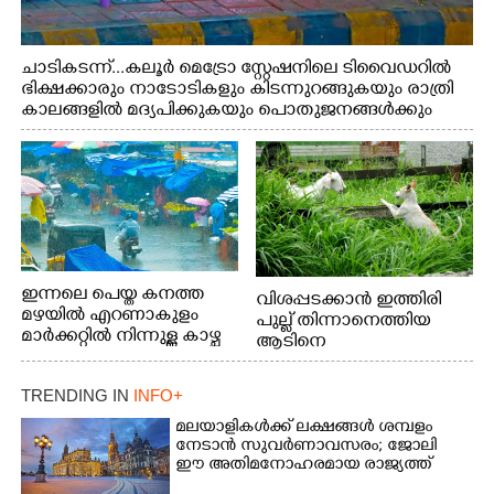
ചാടികടന്ന്...കലൂർ മെട്രോ സ്റ്റേഷനിലെ ടിവൈഡറിൽ
ഭിക്ഷക്കാരും നാടോടികളും കിടന്നുറങ്ങുകയും രാത്രി
കാലങ്ങളിൽ മദ്യപിക്കുകയും പൊതുജനങ്ങൾക്കും
വാഹനത്തിൽ പോകുന്നവർക്കും ബുദ്ധിമുട്ട് ഉണ്ടായ
സാഹചര്യത്തിൽ അധികാരികൾ കമ്പി കൊണ്ട് മറച്ച
വേലി ചാടികടക്കുന്ന നാടോടി സ്ത്രീ
ഇന്നലെ പെയ്ത കനത്ത
വിശപ്പടക്കാൻ ഇത്തിരി
മഴയിൽ എറണാകുളം
പുല്ല് തിന്നാനെത്തിയ
മാർക്കറ്റിൽ നിന്നുള്ള കാഴ്ച
ആടിനെ
ആക്രമിക്കാനൊരുങ്ങുന്ന
തെരുവ് നായ.
TRENDING IN
INFO+
എറണാകുളം
വാത്തുരുത്തിയിൽ
മലയാളികൾക്ക് ലക്ഷങ്ങൾ ശമ്പളം
നേടാൻ സുവർണാവസരം; ജോലി
നിന്നുള്ള കാഴ്ച
ഈ അതിമനോഹരമായ രാജ്യത്ത്