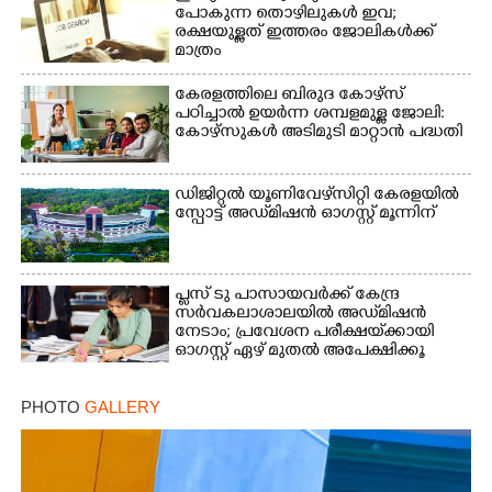
പോകുന്ന തൊഴിലുകൾ ഇവ;
രക്ഷയുള്ളത് ഇത്തരം ജോലികൾക്ക്
മാത്രം
കേരളത്തിലെ ബിരുദ കോഴ്സ്
പഠിച്ചാൽ ഉയർന്ന ശമ്പളമുള്ള ജോലി:​
കോഴ്സുകൾ അടിമുടി മാറ്റാൻ പദ്ധതി
×
Share this link
ഡിജിറ്റൽ യൂണിവേഴ്‌സിറ്റി കേരളയിൽ
സ്പോ‌ട്ട് അഡ്‌മിഷൻ ഓഗസ്റ്റ് മൂന്നിന്
പ്ലസ് ടു പാസായവർക്ക് കേന്ദ്ര
സർവകലാശാലയിൽ അഡ്‌മിഷൻ
നേടാം; പ്രവേശന പരീക്ഷയ്‌ക്കായി
Copy Link
ഓഗസ്റ്റ് ഏഴ് മുതൽ അപേക്ഷിക്കൂ
PHOTO
GALLERY