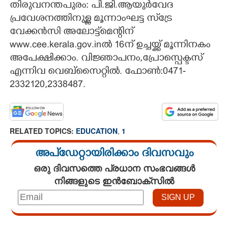
തിരുവനന്തപുരം: പി.ജി.ആയുർവേദ
പ്രവേശനത്തിനുള്ള മൂന്നാംഘട്ട സ്‌ട്രേ
CARTOONS
വേക്കൻസി അലോട്ട്മെന്റിന്
www.cee.kerala.gov.inൽ 16ന് ഉച്ചയ്ക്ക് മൂന്നിനകം
LITERATURE
അപേക്ഷിക്കാം. വിജ്ഞാപനം,പ്രോസ്പെക്ടസ്‌
എന്നിവ വെബ്സൈറ്റിൽ. ഫോൺ:0471-
ZOOM
2332120,2338487.
CONTACT US
RELATED TOPICS:
EDUCATION
,
1
അപ്ഡേറ്റായിരിക്കാം ദിവസവും
ഒരു ദിവസത്തെ പ്രധാന സംഭവങ്ങൾ
നിങ്ങളുടെ ഇൻബോക്സിൽ