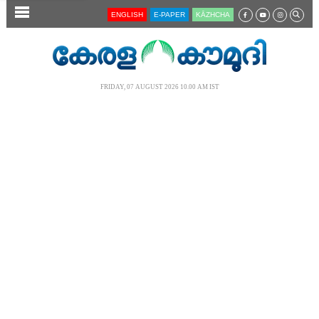
SECTIONS
ENGLISH
E-PAPER
KĀZHCHA
HOME
LATEST
FRIDAY, 07 AUGUST 2026 10.00 AM IST
AUDIO
NOTIFIED NEWS
POLL
KERALA
LOCAL
NEWS 360
CASE DIARY