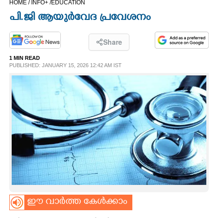
HOME /
INFO+ /
EDUCATION
CINEMA
പി.ജി ആയുർവേദ പ്രവേശനം
OPINION
Share
1 MIN READ
PHOTOS
PUBLISHED: JANUARY 15, 2026 12:42 AM IST
LIFESTYLE
SPIRITUAL
INFO+
ART
ഈ വാർത്ത കേൾക്കാം
ASTRO