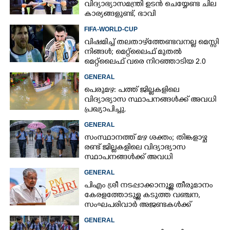
വിദ്യാഭ്യാസമന്ത്രി ഉടൻ ചെയ്യേണ്ട ചില
കാര്യങ്ങളുണ്ട്, ഭാവി
കുട്ടിച്ചോറാക്കരുതെന്ന്
FIFA-WORLD-CUP
വിദ്യാർത്ഥികൾ
വിഷമിച്ച് തലതാഴ്‌ത്തേണ്ടവനല്ല മെസ്സി
നിങ്ങള്‍; മെറ്റ്‌ലൈഫ് മുതല്‍
മെറ്റ്‌ലൈഫ് വരെ നിറഞ്ഞാടിയ 2.0
GENERAL
പെരുമഴ: പത്ത് ജില്ലകളിലെ
വിദ്യാഭ്യാസ സ്ഥാപനങ്ങൾക്ക് അവധി
പ്രഖ്യാപിച്ചു.
GENERAL
സംസ്ഥാനത്ത് മഴ ശക്തം; തിങ്കളാഴ്ച
രണ്ട് ജില്ലകളിലെ വിദ്യാഭ്യാസ
സ്ഥാപനങ്ങൾക്ക് അവധി
GENERAL
പിഎം ശ്രീ നടപ്പാക്കാനുള്ള തീരുമാനം
കേരളത്തോടുള്ള കടുത്ത വഞ്ചന,​
സംഘപരിവാർ അജണ്ടകൾക്ക്
മുന്നിൽ സർക്കാർ ഓച്ഛാനിച്ചു
GENERAL
നിൽക്കുന്നു'