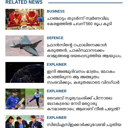
RELATED NEWS
BUSINESS
ചാഞ്ചാട്ടം തുടർന്ന് സ്വർണവില,
കേരളത്തിൽ പവന് 560 രൂപ കൂടി
DEFENCE
ഫ്രാൻസിന്റെ റഫാലിനെക്കാൾ
കരുത്തൻ,​ പാകിസ്ഥാനടക്കം
രാജ്യങ്ങളെ ഭയപ്പെടുത്തിയ ആയുധം,​
ഇന്ത്യ നിർമ്മിച്ച എണ്ണം 100ലേക്ക്
EXPLAINER
ഇനി അഞ്ചുദിവസം മാത്രം; ലോകം
കാത്തിരുന്ന ആ അത്ഭുതം
സംഭവിക്കും, കരുതലോടെ വിദഗ്ധർ
EXPLAINER
വൈഭവ് സൂര്യവംശിക്ക് പിന്നാലെ
ലോകശ്രദ്ധ നേടി മറ്റൊരു
കൗമാരതാരം; ആരാണ് നീൽ പട്ടേൽ?
EXPLAINER
സിബിഎസ്ഇക്കാർക്കുവേണ്ടി പുതിയ