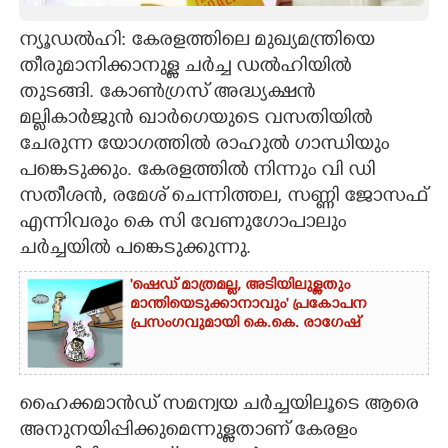
CARTOONS
ന്യൂഡൽഹി: കേരളത്തിലെ മുഖ്യമന്ത്രിയെ
തീരുമാനിക്കാനുള്ള ചർച്ച ഡൽഹിയിൽ
തുടങ്ങി. കോൺഗ്രസ് അദ്ധ്യക്ഷൻ
LITERATURE
മല്ലികാർജുൻ ഖാർഗെയുടെ വസതിയിൽ
ചേരുന്ന യോഗത്തിൽ രാഹുൽ ഗാന്ധിയും
ZOOM
പങ്കെടുക്കും. കേരളത്തിൽ നിന്നും വി ഡി
സതീശൻ,​ രമേശ് ചെന്നിത്തല,​ സണ്ണി ജോസഫ്
CONTACT US
എന്നിവരും കെ സി വേണുഗോപാലും
ചർച്ചയിൽ പങ്കെടുക്കുന്നു.
'ഷെഡ് മാത്രമല്ല, അടിയിലുള്ളതും
മാന്തിയെടുക്കാനാവും' പ്രകോപന
പ്രസംഗവുമായി കെ.കെ. രാഗേഷ്
ഹൈക്കമാൻഡ് സമന്വയ ചർച്ചയിലൂടെ ആരെ
അനുനയിപ്പിക്കുമെന്നുള്ളതാണ് കേരളം