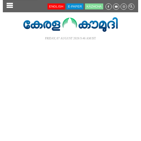
SECTIONS
ENGLISH
E-PAPER
KĀZHCHA
HOME
LATEST
FRIDAY, 07 AUGUST 2026 9.46 AM IST
AUDIO
NOTIFIED NEWS
POLL
KERALA
LOCAL
NEWS 360
CASE DIARY