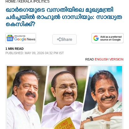
HOME /
KERALA /
POLITICS
CINEMA
ഖാർഗെയുടെ വസതിയിലെ മുഖ്യമന്ത്രി
ചർച്ചയിൽ രാഹുൽ ഗാന്ധിയും: സാദ്ധ്യത
OPINION
കെസിക്ക്?​
PHOTOS
Share
1 MIN READ
PUBLISHED: MAY 09, 2026 04:32 PM IST
LIFESTYLE
READ
ENGLISH VERSION
SPIRITUAL
INFO+
ART
ASTRO