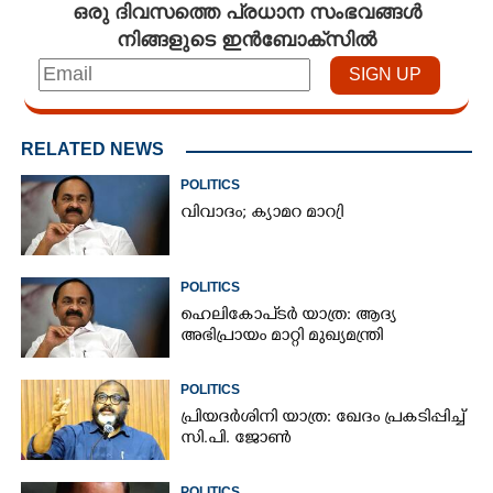
ഒരു ദിവസത്തെ പ്രധാന സംഭവങ്ങൾ
നിങ്ങളുടെ ഇൻബോക്സിൽ
RELATED NEWS
POLITICS
വിവാദം; ക്യാമറ മാറ്രി
POLITICS
ഹെലികോപ്ടർ യാത്ര: ആദ്യ
അഭിപ്രായം മാറ്റി മുഖ്യമന്ത്രി
POLITICS
പ്രിയദർശിനി യാത്ര: ഖേദം പ്രകടിപ്പിച്ച്
സി.പി. ജോൺ
POLITICS