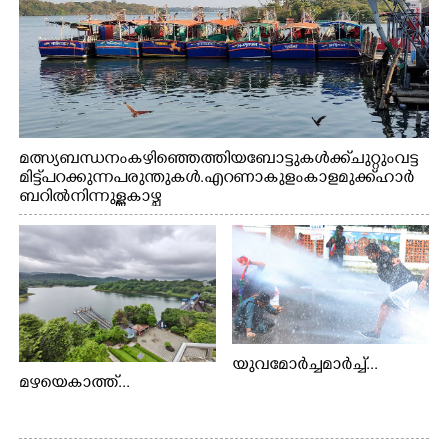
മത്സ്യബന്ധനം കഴിഞ്ഞെത്തിയ ബോട്ടുകൾക്ക് ചുറ്റും വട്ട
മിട്ട് പറക്കുന്ന പരുന്തുകൾ. എറണാകുളം കാളമുക്ക് ഹാർ
ബറിൽ നിന്നുള്ള കാഴ്ച
യുവമോർച്ചമാർച്ച്...
മഴയെകാത്ത്...