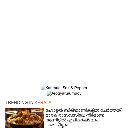
TRENDING IN
KERALA
×
Share this link
ഹോട്ടൽ ബിരിയാണികളിൽ ചേർത്തത്
മാരക രാസവസ്‌തു; നിർമാണ
യൂണിറ്റിൽ എലികാഷ്‌ടവും
കുപ്പിച്ചില്ലും