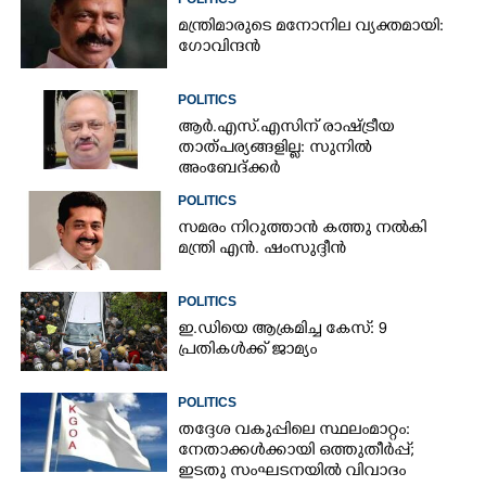
മന്ത്രിമാരുടെ മനോനില വ്യക്തമായി:
ഗോവിന്ദൻ
POLITICS
ആർ.എസ്.എസിന് രാഷ്ട്രീയ
താത്പര്യങ്ങളില്ല: സുനിൽ
അംബേദ്ക്കർ
POLITICS
സമരം നിറുത്താൻ കത്തു നൽകി
മന്ത്രി എൻ. ഷംസുദ്ദീൻ
POLITICS
ഇ.ഡിയെ ആക്രമിച്ച കേസ്: 9
പ്രതികൾക്ക് ജാമ്യം
POLITICS
തദ്ദേശ വകുപ്പിലെ സ്ഥലംമാറ്റം:
നേതാക്കൾക്കായി ഒത്തുതീർപ്പ്;
ഇടതു സംഘടനയിൽ വിവാദം