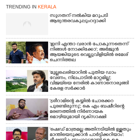
TRENDING IN
KERALA
സുഗതന് നൽകിയ മറുപടി
ആഭ്യന്തരവകുപ്പും റദ്ദാക്കി
'ഇനി എന്താ വരാൻ പോകുന്നതെന്ന്
നിങ്ങൾ നോക്കിക്കോ'; അർജുൻ
ആയങ്കിയുടെ വെല്ലുവിളിയിൽ രമേശ്
ചെന്നിത്തല
'മുല്ലപ്പെരിയാറിൽ പുതിയ ഡാം
വേണം, നിലപാടിൽ മാറ്റമില്ല';
വിജയ്‌യെ നേരിൽ കാണാനൊരുങ്ങി
കേരള സർക്കാർ
'ശ്രീറാമിന്റെ കയ്യിൽ ചോരക്കറ
പുരണ്ടിരുന്നു'; കെ എം ബഷീറിന്റെ
മരണത്തിൽ നിർണായക
മൊഴിയുമായി ദൃക്‌സാക്ഷി
'ഷെഡ് മാത്രമല്ല അതിനടിയിൽ ഉള്ളതും
മാന്തിയെടുക്കാൻ പാർട്ടിക്കറിയാം':