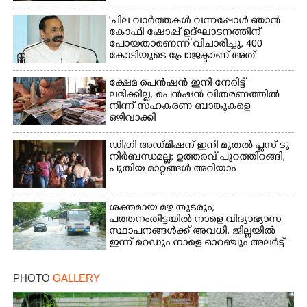
'ചില വാർത്തകൾ വന്നപ്പോൾ ഞാൻ
കോഫി ഷോപ്പ് ഉദ്ഘാടനത്തിന്
Copy Link
പോയതാണെന്ന് വിചാരിച്ചു, 400
കോടിയുടെ പ്രോജക്ടാണ് അത്'
ക്ഷേമ പെൻഷൻ ഇനി നേരിട്ട്
ലഭിക്കില്ല,​ പെൻഷൻ വിതരണത്തിൽ
നിന്ന് സഹകരണ ബാങ്കുകളെ
ഒഴിവാക്കി
ഡിഗ്രി അഡ്മിഷന് ഇനി മുതൽ പ്ലസ് ടു
നിർബന്ധമല്ല; ഉത്തരവ് പുറത്തിറങ്ങി,
പുതിയ മാറ്റങ്ങൾ അറിയാം
ശക്തമായ മഴ തുടരും;
പത്തനംതിട്ടയിൽ നാളെ വിദ്യാഭ്യാസ
സ്ഥാപനങ്ങൾക്ക് അവധി,​ ജില്ലയിൽ
ഇന്ന് റെ‌ഡും നാളെ ഓറഞ്ചും അലർട്ട്
PHOTO
GALLERY