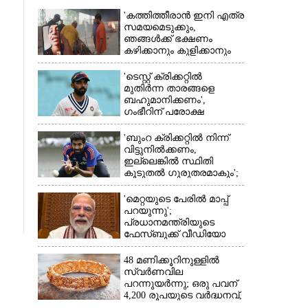
'കത്തിത്തീരാൻ ഇനി എത്ര
സമയമെടുക്കും,
ഞങ്ങൾക്ക് ഭക്ഷണം
കഴിക്കാനും കുളിക്കാനും
ഉള്ളതാണ്': അച്ഛന്റെ
സംസ്കാരചടങ്ങിനിടെ
'ടെസ്റ്റ് ക്രിക്കറ്റിൽ
മക്കൾ
മുതിർന്ന താരങ്ങളെ
×
ബഹുമാനിക്കണം',
ഗംഭീറിന് പരോക്ഷ
മുന്നറിയിപ്പുമായി രഹാനെ
'ബുംറ ക്രിക്കറ്റിൽ നിന്ന്
വിട്ടുനിൽക്കണം,
ഇല്ലെങ്കിൽ സ്ഥിതി
കൂടുതൽ ഗുരുതരമാകും';
മുന്നറിയിപ്പുമായി മുൻ
താരം
'മെറ്റയുടെ പേരിൽ മാപ്പ്
പറയുന്നു';
പ്രധാനമന്ത്രിയുടെ
ഫേസ്‌ബുക്ക് വീഡിയോ
നീക്കം ചെയ്തതിൽ
ക്ഷമാപണം
48 മണിക്കൂറിനുള്ളിൽ
സ്വർണവില
പറന്നുയർന്നു; ഒരു പവന്
4,200 രൂപയുടെ വർദ്ധനവ്,
വിവാഹ സീസണിൽ