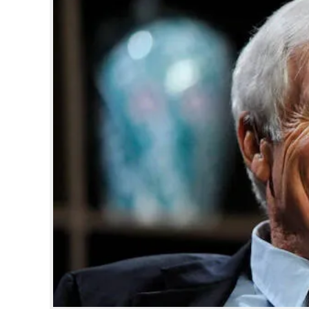
CINEMA
OPINION
PHOTOS
LIFESTYLE
SPIRITUAL
INFO+
ART
ASTRO