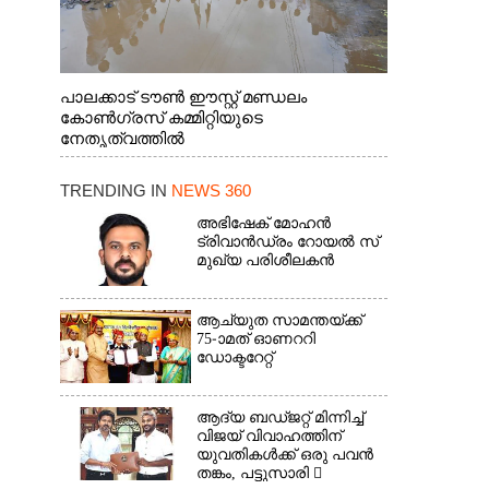
പാലക്കാട് ടൗൺ ഈസ്റ്റ് മണ്ഡലം
കോൺഗ്രസ് കമ്മിറ്റിയുടെ
നേതൃത്വത്തിൽ
TRENDING IN
NEWS 360
അഭിഷേക് മോഹൻ
ട്രിവാൻഡ്രം റോയൽ സ്
മുഖ്യ പരിശീലകൻ
ആച്യുത സാമന്തയ്ക്ക്
75-ാമത് ഓണററി
ഡോക്ടറേറ്റ്
ആദ്യ ബഡ്ജറ്റ് മിന്നിച്ച്
വിജയ് വിവാഹത്തിന്
യുവതികൾക്ക് ഒരു പവൻ
തങ്കം, പട്ടുസാരി 