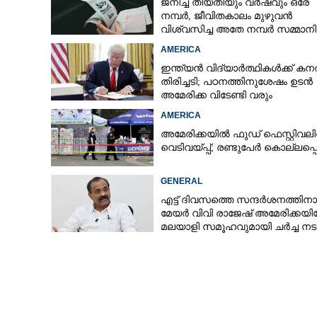
ജനിച്ച തീയതിയും വർഷവും ഒരേ
നമ്പർ, ജീവിതകാലം മുഴുവൻ
വിശ്വസിച്ച അതേ നമ്പർ സമ്മാനിച
കോടികളുടെ ഭാഗ്യം
AMERICA
ഇന്ത്യൻ വിദ്യാർത്ഥികൾക്ക് കന
തിരിച്ചടി; പഠനത്തിനുശേഷം ഉടൻ
അമേരിക്ക വിടേണ്ടി വരും
AMERICA
അമേരിക്കയിൽ ഫുഡ് ഫെസ്റ്റിവലി
വെടിവയ്‌പ്പ്; രണ്ടുപേർ കൊല്ലപ്പെട
GENERAL
എട്ട് ദിവസത്തെ സന്ദർശനത്തിന
മേയർ വിവി രാജേഷ് അമേരിക്കയിലേ
മലയാളി സമൂഹവുമായി ചർച്ച നടത
സിഎൻഎൻ സ്ഥാപകൻ ടെഡ് ടർണർ
അന്തരിച്ചു,​ ഓർമ്മയായത് ദൃശ്യമാദ്ധ്യമ
രംഗത്ത് വിപ്ലവം