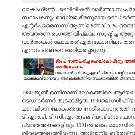
വാഷിംഗ്ടൺ : ടെലിവിഷൻ വാർത്താ സംപ്രേ
CARTOONS
സ്ഥാപകനും മാദ്ധ്യമ ഭീമനുമായ ടെഡ് ടർണ
എന്റർപ്രൈസസ് ആണ് മരണവിവരം ഔദ്യോ
LITERATURE
അവതരണ രംഗത്ത് വിപ്ലവം സൃഷ്ടിച്ച അദ്ദേഹത
വാർത്തകൾ ലോകത്ത് ഏതുകോണിലും തത്സമയം
ZOOM
എന്നും ടർണറെ അറിയപ്പെടുന്നു.
ട്രംപ് സഞ്ചരിച്ച ഹെലികോപ്‌ടറും യാത
CONTACT US
അന്വേഷണം
വാഷിംഗ്‌ടൺ: യുഎസ് പ്രസിഡന്റ് ഡ
യാത്രാവിമാനവും അടുത്തെത്തിയ സംഭവത്തിൽ അന്വേഷ
1980 ജൂൺ ഒന്നിനാണ് ലോകത്തിലെ ആദ്യത്
ടെഡ് ടർണർ തുടക്കമിട്ടത്. 1990ലെ ഗൾഫ്
ചാനലിനെ ലോകശ്രദ്ധ നേടിക്കൊടുത്തത്. വാർ
ടി.എൻ.ടി,​ ടി.സി.എം തുടങ്ങിയ വിനോദ ചാന
പ്രവർത്തനങ്ങളിലും 1991ൽ ടൈം മാഗസി
തിരഞ്ഞെടുത്തിരുന്നു. അറ്റ്‌ലാന്ഖ ബ്രേവ്സ് 