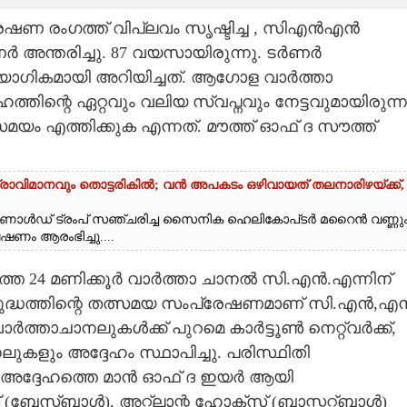
ഷണ രംഗത്ത് വിപ്ലവം സൃഷ്ടിച്ച ,​ സിഎൻഎൻ
ർ അന്തരിച്ചു. 87 വയസായിരുന്നു. ടർണർ
ഗികമായി അറിയിച്ചത്. ആഗോള വാർത്താ
്തിന്റെ ഏറ്റവും വലിയ സ്വപ്നവും നേട്ടവുമായിരുന്ന
 എത്തിക്കുക എന്നത്. മൗത്ത് ഓഫ് ദ സൗത്ത്
്രാവിമാനവും തൊട്ടരികിൽ; വൻ അപകടം ഒഴിവായത് തലനാരിഴയ്‌ക്ക്,
ൊണാൾഡ് ട്രംപ് സഞ്ചരിച്ച സൈനിക ഹെലികോപ്‌ടർ മറൈൻ വണ്ണു
ണം ആരംഭിച്ചു....
തെ 24 മണിക്കൂർ വാർത്താ ചാനൽ സി.എൻ.എന്നിന്
 യുദ്ധത്തിന്റെ തത്സമയ സംപ്രേഷണമാണ് സി.എൻ,​എ
ത്താചാനലുകൾക്ക് പുറമെ കാർട്ടൂൺ നെറ്റ്വർക്ക്,​
ലുകളും അദ്ദേഹം സ്ഥാപിച്ചു. പരിസ്ഥിതി
ൻ അദ്ദേഹത്തെ മാൻ ഓഫ് ദ ഇയർ ആയി
(ബേസ്‌ബാൾ)​,​ അറ്റ്‌ലാന്റ ഹോക്സ് (ബാസ്കറ്റ്ബാൾ)​