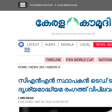
SECTIONS
FOUNDER EDITOR : K SUKUMARAN BA
HOME
LATEST
AUDIO
THURSDAY, 06 AUGUST 2026 6.30 PM IST
NOTIFIED NEWS
LATEST
AUDIO
KERALA
LOCAL
NEWS 360
POLL
KERALA
TIMELINE
FIFA WORLD CUP
NATION
HOME /
NEWS 360 /
AMERICA
LOCAL
സിഎൻഎൻ സ്ഥാപകൻ ടെഡ് ടർണർ
NEWS 360
ദൃശ്യമാദ്ധ്യമ രംഗത്ത് വിപ്ലവം
1 MIN READ
CASE DIARY
PUBLISHED: MAY 06, 2026 10:58 PM IST