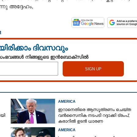
നു അദ്ദേഹം,​
R
യിരിക്കാം ദിവസവും
 സംഭവങ്ങൾ നിങ്ങളുടെ ഇൻബോക്സിൽ
AMERICA
ഇറാനെതിരെ ആസൂത്രണം ചെയ്‌ത
ായി
വൻസൈനിക നടപടി റദ്ദാക്കി ട്രംപ്;
കരാറിൽ ഉടൻ ധാരണ
AMERICA