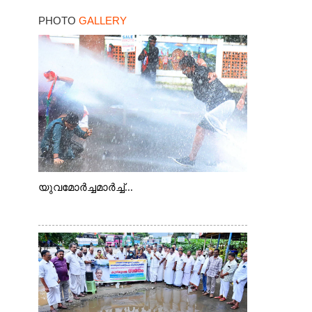
കനത്ത തിരിച്ചടി
PHOTO
GALLERY
യുവമോർച്ചമാർച്ച്...