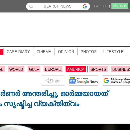
ENGLISH |
KĀZHCHA
CASE DIARY
CINEMA
OPINION
PHOTOS
LIFESTYLE
AL
WORLD
GULF
EUROPE
AMERICA
SPORTS
BUSINES
Share
 അന്തരിച്ചു,​ ഓർമ്മയായത്
 സൃഷ്ടിച്ച വ്യക്തിത്വം