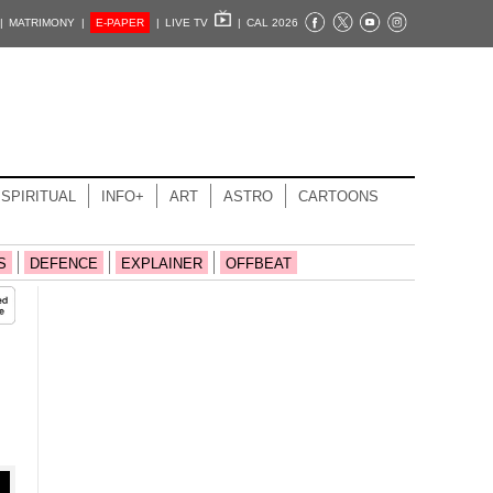
|
MATRIMONY |
E-PAPER
|
LIVE TV
|
CAL 2026
SPIRITUAL
INFO+
ART
ASTRO
CARTOONS
S
DEFENCE
EXPLAINER
OFFBEAT