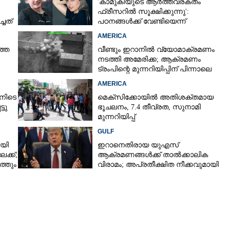
'കാമുകിയുടെ ആർത്തവരക്തം
ഫ്രീസറിൽ സൂക്ഷിക്കുന്നു':
്ചത്
പഠനങ്ങൾക്ക് വേണ്ടിയെന്ന്
വിശദീകരണം,​ ചർച്ചയായി ബ്രയാൻ
AMERICA
ജോൺസന്റെ പോസ്റ്റ്
ത്ത
വീണ്ടും ഇറാനിൽ വ്യോമാക്രമണം
നടത്തി അമേരിക്ക; ആക്രമണം
ട്രംപിന്റെ മുന്നറിയിപ്പിന് പിന്നാലെ
AMERICA
നിടെ
മെക്സിക്കോയിൽ അതിശക്തമായ
Share this link
്ടു
ഭൂചലനം,​ 7.4 തീവ്രത,​ സുനാമി
മുന്നറിയിപ്പ്
GULF
ായി
ഇറാനെതിരായ യുഎസ്
ക്ക്;
ആക്രമണങ്ങൾക്ക് താൽക്കാലിക
്തും
വിരാമം; അപ്രതീക്ഷിത നീക്കവുമായി
Copy Link
ട്രംപ്
 സൃഷ്ടിച്ച വ്യക്തിത്വം