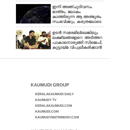
നവജാതശിശുക്കൾക്ക്
സ്വർണമോതിരം 
ഇനി അഞ്ചുദിവസം
വിദ്യാർത്ഥികൾക്ക്
മാത്രം; ലോകം
സൈക്കിൾ
കാത്തിരുന്ന ആ അത്ഭുതം
സംഭവിക്കും, കരുതലോടെ
വിദഗ്ധർ
ഉടൻ സമരമില്ലെങ്കിലും
ലക്ഷ്യങ്ങളേറെ: അടിത്തറ
പാകാനൊരുങ്ങി സിജെപി,​
കൂട്ടായ്മ വിപുലീകരിക്കാൻ
ക്യാമ്പയിൻ
KAUMUDI GROUP
KERALAKAUMUDI DAILY
KAUMUDY TV
KERALAKAUMUDI.COM
KAUMUDI.COM
KAUMUDYMATRIMONY.COM