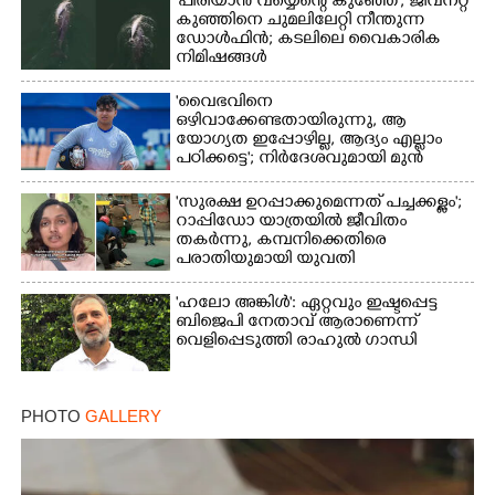
'പിരിയാൻ വയ്യെന്റെ കുഞ്ഞേ'; ജീവനറ്റ
കുഞ്ഞിനെ ചുമലിലേറ്റി നീന്തുന്ന
ഡോൾഫിൻ; കടലിലെ വൈകാരിക
നിമിഷങ്ങൾ
'വൈഭവിനെ
ഒഴിവാക്കേണ്ടതായിരുന്നു,​ ആ
യോഗ്യത ഇപ്പോഴില്ല, ആദ്യം എല്ലാം
പഠിക്കട്ടെ'; നിർദേശവുമായി മുൻ
ക്രിക്കറ്റ് താരം
'സുരക്ഷ ഉറപ്പാക്കുമെന്നത് പച്ചക്കള്ളം';
റാപ്പിഡോ യാത്രയിൽ ജീവിതം
തകർന്നു, കമ്പനിക്കെതിരെ
പരാതിയുമായി യുവതി
'ഹലോ അങ്കിൾ': ഏറ്റവും ഇഷ്ടപ്പെട്ട
ബിജെപി നേതാവ് ആരാണെന്ന്
വെളിപ്പെടുത്തി രാഹുൽ ഗാന്ധി
PHOTO
GALLERY