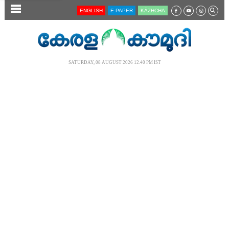
SECTIONS
ENGLISH
E-PAPER
KĀZHCHA
HOME
LATEST
SATURDAY, 08 AUGUST 2026 12.40 PM IST
AUDIO
NOTIFIED NEWS
POLL
KERALA
LOCAL
NEWS 360
CASE DIARY