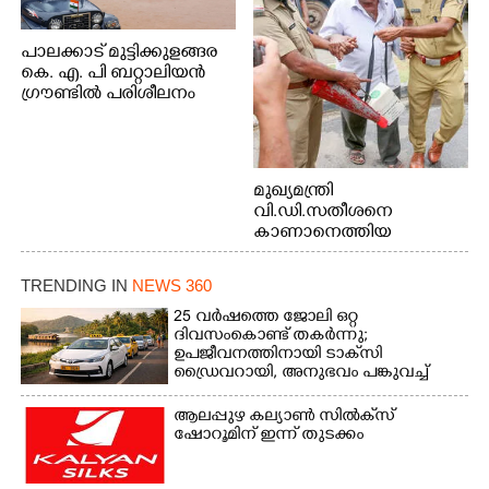
പാലക്കാട് മുട്ടിക്കുളങ്ങര
കെ. എ. പി ബറ്റാലിയൻ
ഗ്രൗണ്ടിൽ പരിശീലനം
മുഖ്യമന്ത്രി
വി.ഡി.സതീശനെ
കാണാനെത്തിയ
മോഹനൻ നായർ
TRENDING IN
NEWS 360
25 വർഷത്തെ ജോലി ഒറ്റ
ദിവസംകൊണ്ട് തകർന്നു;
ഉപജീവനത്തിനായി ടാക്‌സി
ഡ്രൈവറായി,​ അനുഭവം പങ്കുവച്ച്
യുവതി
ആലപ്പുഴ കല്യാൺ സിൽക്‌സ്
ഷോറൂമിന് ഇന്ന് തുടക്കം