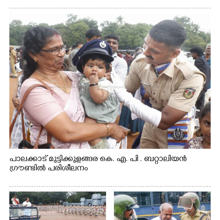
പാലക്കാട് മുട്ടിക്കുളങ്ങര കെ. എ. പി . ബറ്റാലിയൻ
ഗ്രൗണ്ടിൽ പരിശീലനം