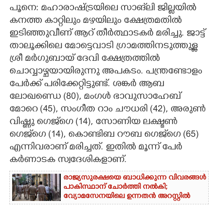
പൂനെ: മഹാരാഷ്ട്രയിലെ സാങ്‌ലി ജില്ലയിൽ
CARTOONS
കനത്ത കാറ്റിലും മഴയിലും ക്ഷേത്രമതിൽ
ഇടിഞ്ഞുവീണ് ആറ് തീർത്ഥാടകർ മരിച്ചു. ജാട്ട്
താലൂക്കിലെ മോട്ടെവാടി ഗ്രാമത്തിനടുത്തുള്ള
LITERATURE
ശ്രീ മർഗുബായ് ദേവി ക്ഷേത്രത്തിൽ
ചൊവ്വാഴ്ചയായിരുന്നു അപകടം. പന്ത്രണ്ടോളം
ZOOM
പേർക്ക് പരിക്കേറ്റിട്ടുണ്ട്. ശങ്കർ ആബ
ലോഖണ്ഡെ (80), മംഗൾ ഭാവുസാഹേബ്
CONTACT US
മോറെ (45), സംഗീത റാം ചൗധരി (42), അരുൺ
വിഷ്ണു ഗെജ്‌ഗെ (14), സോണിയ ലക്ഷ്മൺ
ഗെജ്‌ഗെ (14), കൊണ്ടിബ റൗബ ഗെജ്‌ഗെ (65)
എന്നിവരാണ് മരിച്ചത്. ഇതിൽ മൂന്ന് പേർ
കർണാടക സ്വദേശികളാണ്.
രാജ്യസുരക്ഷയെ ബാധിക്കുന്ന വിവരങ്ങൾ
പാകിസ്ഥാന് ചോ‌ർത്തി നൽകി;
വ്യോമസേനയിലെ ഉന്നതൻ അറസ്റ്റിൽ