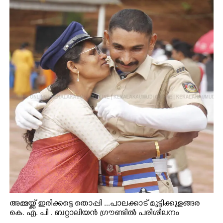
അമ്മയ്ക്ക് ഇരിക്കട്ടെ തൊപ്പി ...പാലക്കാട് മുട്ടിക്കുളങ്ങര
കെ. എ. പി . ബറ്റാലിയൻ ഗ്രൗണ്ടിൽ പരിശീലനം