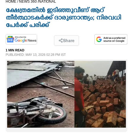
HOME /
NEWS 360 /
NATIONAL
CINEMA
ക്ഷേത്രമതിൽ ഇടിഞ്ഞുവീണ് ആറ്
തീർത്ഥാടകർക്ക് ദാരുണാന്ത്യം; നിരവധി
OPINION
പേർക്ക് പരിക്ക്
PHOTOS
Share
1 MIN READ
PUBLISHED: MAY 13, 2026 02:28 PM IST
LIFESTYLE
SPIRITUAL
INFO+
ART
ASTRO