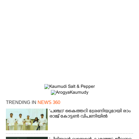
×
Share this link
TRENDING IN
NEWS 360
'​പ​ഞ്ചാ​'​ ​കൈ​ത്ത​റി​ ​ശ്രേ​ണി​യു​മാ​യി​ ​രാം​
രാ​ജ് ​കോ​ട്ടൺ വിപണിയിൽ
Copy Link