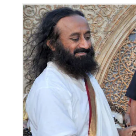
CINEMA
OPINION
PHOTOS
LIFESTYLE
SPIRITUAL
INFO+
ART
ASTRO