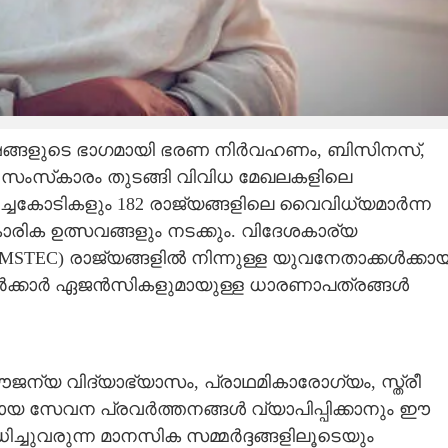
ോഷങ്ങളുടെ ഭാഗമായി ഭരണ നിർവഹണം, ബിസിനസ്,
, സംസ്‌കാരം തുടങ്ങി വിവിധ മേഖലകളിലെ
Share this link
ച്ചകോടികളും 182 രാജ്യങ്ങളിലെ വൈവിധ്യമാർന്ന
ാരിക ഉത്സവങ്ങളും നടക്കും. വിദേശകാര്യ
BIMSTEC) രാജ്യങ്ങളിൽ നിന്നുള്ള യുവനേതാക്കൾക്കായ
ർക്കാർ ഏജൻസികളുമായുള്ള ധാരണാപത്രങ്ങൾ
്രീ രവിശങ്കറിന്റെ
Copy Link
ും ആർട്ട് ഓഫ്
-ാം വാർഷികവും; മേയ്
ന്യ വിദ്യാഭ്യാസം, പ്രാഥമികാരോഗ്യം, സ്ത്രീ
മന്ത്രി ഉദ്‌ഘാടനം
യ സേവന പ്രവർത്തനങ്ങൾ വ്യാപിപ്പിക്കാനും ഈ
്ചുവരുന്ന മാനസിക സമ്മർദ്ദങ്ങളിലൂടെയും