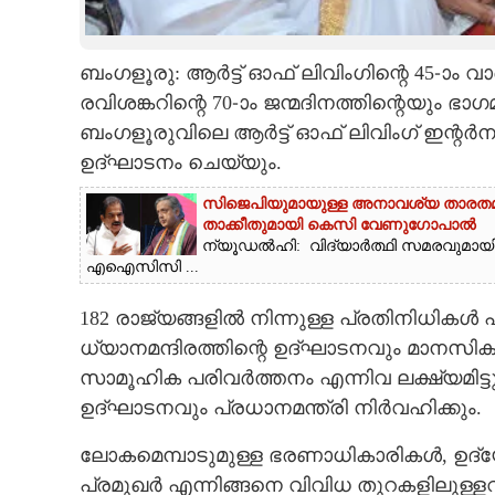
CARTOONS
ബംഗളൂരു: ആർട്ട് ഓഫ് ലിവിംഗിന്റെ 45-ാം
രവിശങ്കറിന്റെ 70-ാം ജന്മദിനത്തിന്റെയും 
LITERATURE
ബംഗളൂരുവിലെ ആർട്ട് ഓഫ് ലിവിംഗ് ഇന്റർ
ഉദ്ഘാടനം ചെയ്യും.
ZOOM
സിജെപിയുമായുള്ള അനാവശ്യ താരതമ്യ
താക്കീതുമായി കെസി വേണുഗോപാൽ
CONTACT US
ന്യൂഡൽഹി: വിദ്യാർത്ഥി സമരവുമായി 
എഐസിസി ...
182 രാജ്യങ്ങളിൽ നിന്നുള്ള പ്രതിനിധികൾ 
ധ്യാനമന്ദിരത്തിന്റെ ഉദ്ഘാടനവും മാനസ
സാമൂഹിക പരിവർത്തനം എന്നിവ ലക്ഷ്യമിട്
ഉദ്‌ഘാടനവും പ്രധാനമന്ത്രി നിർവഹിക്കും.
ലോകമെമ്പാടുമുള്ള ഭരണാധികാരികൾ, ഉദ
പ്രമുഖർ എന്നിങ്ങനെ വിവിധ തുറകളിലുള്ള