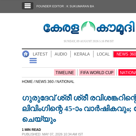
SECTIONS
FOUNDER EDITOR : K SUKUMARAN BA
HOME
LATEST
AUDIO
SUNDAY, 09 AUGUST 2026 5.16 PM IST
NOTIFIED NEWS
LATEST
AUDIO
KERALA
LOCAL
NEWS 360
POLL
KERALA
TIMELINE
FIFA WORLD CUP
NATION
HOME /
NEWS 360 /
NATIONAL
LOCAL
ഗുരുദേവ് ശ്രീ ശ്രീ രവിശങ്കറി
NEWS 360
ലിവിംഗിന്റെ 45-ാം വാർഷികവും; 
ചെയ്യും
CASE DIARY
1 MIN READ
PUBLISHED: MAY 07, 2026 10:34 AM IST