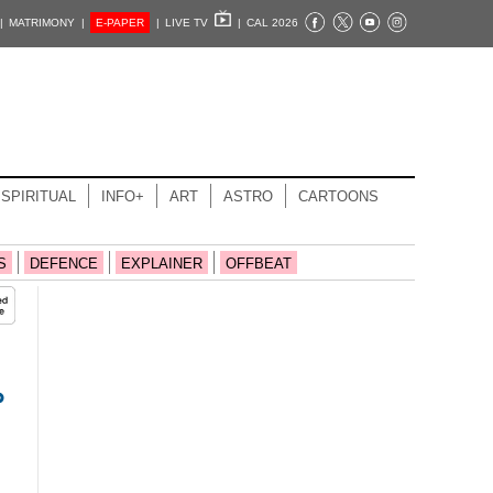
|
MATRIMONY |
E-PAPER
|
LIVE TV
|
CAL 2026
SPIRITUAL
INFO+
ART
ASTRO
CARTOONS
S
DEFENCE
EXPLAINER
OFFBEAT
ം