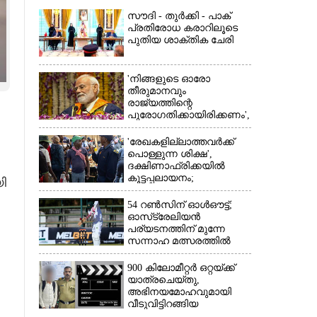
സൗദി - തുർക്കി - പാക്
പ്രതിരോധ കരാറിലൂടെ
പുതിയ ശാക്തിക ചേരി
'നിങ്ങളുടെ ഓരോ
×
തീരുമാനവും
രാജ്യത്തിന്റെ
പുരോഗതിക്കായിരിക്കണം',​
വിദ്യാർത്ഥികളോട്
പ്രധാനമന്ത്രി
'രേഖകളില്ലാത്തവർക്ക്
പൊള്ളുന്ന ശിക്ഷ',
ദക്ഷിണാഫ്രിക്കയിൽ
കൂട്ടപ്പലായനം;
ി
ജീവനുംകൊണ്ട്
നാടുകടന്നത് ഒരു
54 റൺസിന് ഓൾഔട്ട്;
ലക്ഷത്തിലധികം പേർ
ഓസ്‌ട്രേലിയൻ
പര്യടനത്തിന് മുന്നേ
സന്നാഹ മത്സരത്തിൽ
ബംഗ്ലാദേശിന് തിരിച്ചടി,
രണ്ടക്കം കടന്നത്
900 കിലോമീറ്റർ ഒറ്റയ്‌ക്ക്
ഒരേയൊരു താരം
യാത്രചെ‌യ്‌തു,​
അഭിനയമോഹവുമായി
വീടുവിട്ടിറങ്ങിയ
പതിനാറുകാരനെ