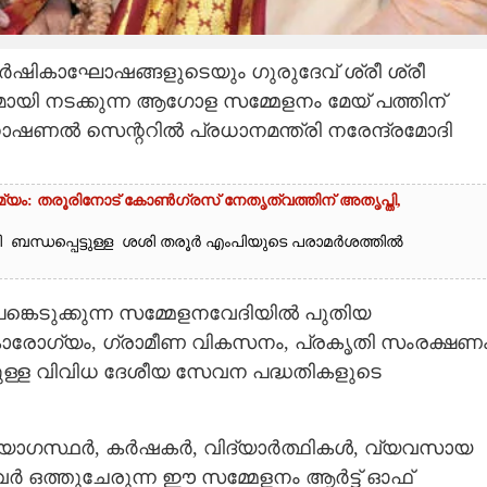
 വാർഷികാഘോഷങ്ങളുടെയും ഗുരുദേവ് ശ്രീ ശ്രീ
ഭാഗമായി നടക്കുന്ന ആഗോള സമ്മേളനം മേയ് പത്തിന്
നാഷണൽ സെന്ററിൽ പ്രധാനമന്ത്രി നരേന്ദ്രമോദി
ം: തരൂരിനോട് കോൺഗ്രസ് നേതൃത്വത്തിന് അതൃപ്തി,
ബന്ധപ്പെട്ടുള്ള ശശി തരൂർ‌ എംപിയുടെ പരാമർശത്തിൽ
പങ്കെടുക്കുന്ന സമ്മേളനവേദിയിൽ പുതിയ
ികാരോഗ്യം, ഗ്രാമീണ വികസനം, പ്രകൃതി സംരക്ഷണം
ടുള്ള വിവിധ ദേശീയ സേവന പദ്ധതികളുടെ
്യോഗസ്ഥർ, കർഷകർ, വിദ്യാർത്ഥികൾ, വ്യവസായ
വർ ഒത്തുചേരുന്ന ഈ സമ്മേളനം ആർട്ട് ഓഫ്