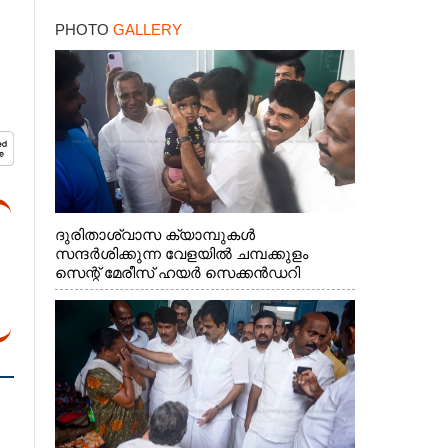
കണ്ടെത്തിയത് ഫിലിം
PHOTO
GALLERY
സിറ്റിയിൽ
ദുരിതാശ്വാസ ക്യാമ്പുകൾ
സന്ദർശിക്കുന്ന വേളയിൽ ചമ്പക്കുളം
സെന്റ് മേരീസ് ഹയർ സെക്കൻഡറി
സ്കൂളിലെ ക്യാമ്പിലെത്തിയ എ.ഐ.സി.സി
ജനറൽ സെക്രട്ടറി കെ.സി
വേണുഗോപാൽ എം.പി കുരുന്നിനെ
എടുത്ത് ലാളിച്ചപ്പോൾ. സഹകരണ-
എക്സൈസ് വകുപ്പ് മന്ത്രി എം. ലിജു,
കൃഷിവകുപ്പ് മന്ത്രി ടി. സിദ്ദിഖ്, റെജി
ചെറിയാൻ എം. എൽ. എ എന്നിവർ സമീപം