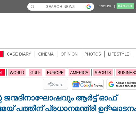
ENGLISH |
KĀZHCHA
CASE DIARY
CINEMA
OPINION
PHOTOS
LIFESTYLE
AL
WORLD
GULF
EUROPE
AMERICA
SPORTS
BUSINES
Share
ന്റെ ജന്മദിനാഘോഷവും ആർട്ട് ഓഫ്
മേയ് പത്തിന് പ്രധാനമന്ത്രി ഉദ്‌ഘാടന