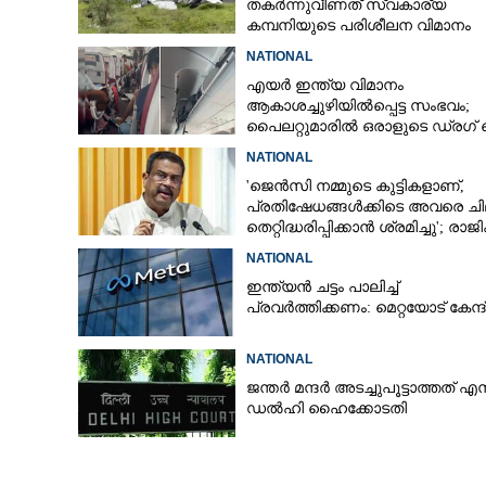
തകർന്നുവീണത് സ്വകാര്യ
കമ്പനിയുടെ പരിശീലന വിമാനം
NATIONAL
എയർ ഇന്ത്യ വിമാനം
ആകാശച്ചുഴിയിൽപ്പെട്ട സംഭവം;
പൈലറ്റുമാരിൽ ഒരാളുടെ ഡ്രഗ് ടെസ
ഫലം പോസിറ്റീവ്
NATIONAL
'ജെൻസി നമ്മുടെ കുട്ടികളാണ്,
പ്രതിഷേധങ്ങൾക്കിടെ അവരെ ച
തെറ്റിദ്ധരിപ്പിക്കാൻ ശ്രമിച്ചു'; രാജിക
ശേഷം ആദ്യമായി പ്രതികരിച്ച്
NATIONAL
ധർമ്മേന്ദ്ര പ്രധാൻ
ഇന്ത്യൻ ചട്ടം പാലിച്ച്
പ്രവർത്തിക്കണം: മെറ്റയോട് കേന്ദ
NATIONAL
ജന്ത‌‌ർ മന്ദർ അടച്ചുപൂട്ടാത്തത് എന്
ഡൽഹി ഹൈക്കോടതി