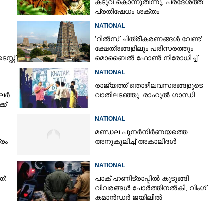
കടുവ കൊന്നുതിന്നു; പ്രദേശത്ത്
പ്രതിഷേധം ശക്തം
NATIONAL
'റീൽസ് ചിത്രീകരണങ്ങൾ വേണ്ട':
ക്ഷേത്രങ്ങളിലും പരിസരത്തും
്റ്റ്
മൊബൈൽ ഫോൺ നിരോധിച്ച്
തമിഴ്നാട് സർക്കാർ
NATIONAL
രാജ്യത്ത് തൊഴിലവസരങ്ങളുടെ
ിലർ
വാതിലടഞ്ഞു: രാഹുൽ ഗാന്ധി
്ക്
NATIONAL
മണ്ഡല പുനർനിർണയത്തെ
്രം
അനുകൂലിച്ച് അകാലിദൾ
NATIONAL
ത്:
പാക് ഹണിട്രാപ്പിൽ കുടുങ്ങി
വിവരങ്ങൾ ചോർത്തിനൽകി;​ വിംഗ്
കമാൻഡർ ജയിലിൽ