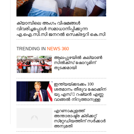
ക്യാമ്പിലെ അംഗം വിഷമങ്ങൾ
വിവരിച്ചപ്പോൾ സമാധാനിപ്പിക്കുന്ന
എ.ഐ.സി.സി ജനറൽ സെക്രട്ടറി കെ.സി
വേണുഗോപാൽ എം.പി. സഹകരണ-
എക്സൈസ് വകുപ്പ് മന്ത്രി എം. ലിജു,
TRENDING IN
NEWS 360
എന്നിവർ
ആലപ്പുഴയിൽ കല്യാൺ
സിൽക്‌സ് ഷോറൂമിന്
തുടക്കമായി
ഇന്ത്യയ്ക്കടക്കം 100
ശതമാനം തീരുവ ഷോക്കിന്
യു.എസ്  റഷ്യൻ എണ്ണ
വാങ്ങൽ നിറുത്താനുള്ള
സമ്മർദ്ദം
എറണാകുളത്ത്
അന്താരാഷ്ട്ര ക്രിക്കറ്റ്
സ്‌റ്റേഡിയത്തിന് സർക്കാർ
അനുമതി