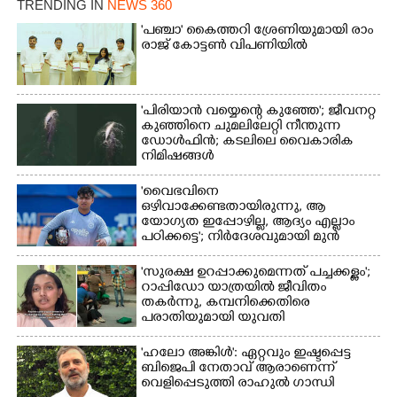
TRENDING IN
NEWS 360
'​പ​ഞ്ചാ​'​ ​കൈ​ത്ത​റി​ ​ശ്രേ​ണി​യു​മാ​യി​ ​രാം​
രാ​ജ് ​കോ​ട്ടൺ വിപണിയിൽ
×
Share this link
'പിരിയാൻ വയ്യെന്റെ കുഞ്ഞേ'; ജീവനറ്റ
കുഞ്ഞിനെ ചുമലിലേറ്റി നീന്തുന്ന
ഡോൾഫിൻ; കടലിലെ വൈകാരിക
നിമിഷങ്ങൾ
'വൈഭവിനെ
Copy Link
ഒഴിവാക്കേണ്ടതായിരുന്നു,​ ആ
യോഗ്യത ഇപ്പോഴില്ല, ആദ്യം എല്ലാം
പഠിക്കട്ടെ'; നിർദേശവുമായി മുൻ
ക്രിക്കറ്റ് താരം
'സുരക്ഷ ഉറപ്പാക്കുമെന്നത് പച്ചക്കള്ളം';
റാപ്പിഡോ യാത്രയിൽ ജീവിതം
തകർന്നു, കമ്പനിക്കെതിരെ
പരാതിയുമായി യുവതി
'ഹലോ അങ്കിൾ': ഏറ്റവും ഇഷ്ടപ്പെട്ട
ബിജെപി നേതാവ് ആരാണെന്ന്
വെളിപ്പെടുത്തി രാഹുൽ ഗാന്ധി