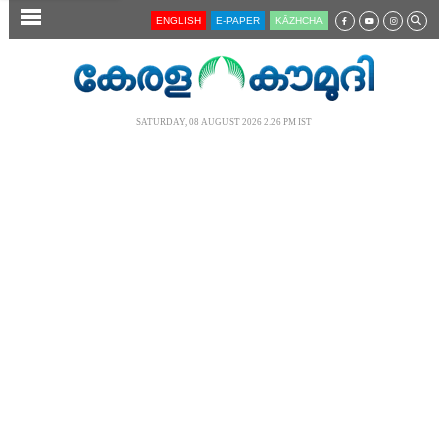
SECTIONS
ENGLISH
E-PAPER
KĀZHCHA
HOME
LATEST
SATURDAY, 08 AUGUST 2026 2.26 PM IST
AUDIO
NOTIFIED NEWS
POLL
KERALA
LOCAL
NEWS 360
CASE DIARY