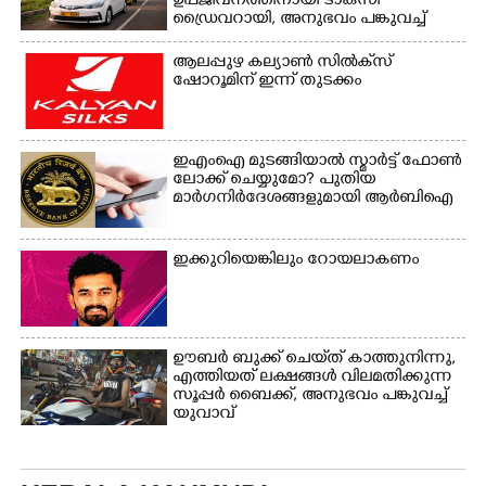
ഉപജീവനത്തിനായി ടാക്‌സി
ഡ്രൈവറായി,​ അനുഭവം പങ്കുവച്ച്
യുവതി
ആലപ്പുഴ കല്യാൺ സിൽക്‌സ്
ഷോറൂമിന് ഇന്ന് തുടക്കം
ഇഎംഐ മുടങ്ങിയാൽ സ്മാർട്ട് ഫോൺ
ലോക്ക് ചെയ്യുമോ? പുതിയ
മാർഗനിർദേശങ്ങളുമായി ആർബിഐ
ഇക്കുറിയെങ്കിലും റോയലാകണം
ഊബർ ബുക്ക് ചെയ്‌ത് കാത്തുനിന്നു,​
എത്തിയത് ലക്ഷങ്ങൾ വിലമതിക്കുന്ന
സൂപ്പർ ബൈക്ക്,​ അനുഭവം പങ്കുവച്ച്
യുവാവ്