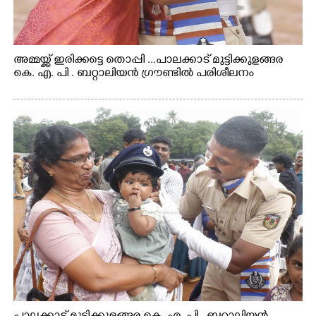
അമ്മയ്ക്ക് ഇരിക്കട്ടെ തൊപ്പി ...പാലക്കാട് മുട്ടിക്കുളങ്ങര
കെ. എ. പി . ബറ്റാലിയൻ ഗ്രൗണ്ടിൽ പരിശീലനം