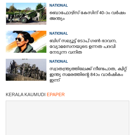
NATIONAL
ബൊഫോഴ്സ് കേസിന് 40-ാം വ‌ർഷം
അന്ത്യം
NATIONAL
ബിഗ് സല്യൂട്ട് ടോപ് ഗൺ ഭാവന,​
വ്യോമസേനയുടെ ഉന്നത പദവി
നേടുന്ന വനിത
NATIONAL
സ്വാതന്ത്ര്യത്തിലേക്ക് നീണ്ടപാത, ക്വിറ്റ്
ഇന്ത്യ സമരത്തിന്റെ 84ാം വാർഷികം
ഇന്ന്
KERALA KAUMUDI
EPAPER