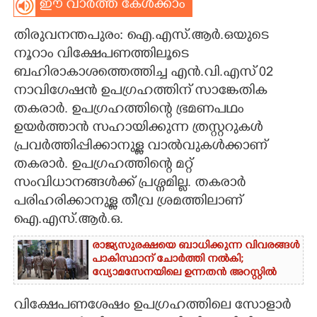
ഈ വാർത്ത കേൾക്കാം
CARTOONS
തിരുവനന്തപുരം: ഐ.എസ്.ആർ.ഒയുടെ
നൂറാം വിക്ഷേപണത്തിലൂടെ
LITERATURE
ബഹിരാകാശത്തെത്തിച്ച എൻ.വി.എസ് 02
നാവിഗേഷൻ ഉപഗ്രഹത്തിന് സാങ്കേതിക
ZOOM
തകരാർ. ഉപഗ്രഹത്തിന്റെ ഭ്രമണപഥം
ഉയർത്താൻ സഹായിക്കുന്ന ത്രസ്റ്ററുകൾ
പ്രവർത്തിപ്പിക്കാനുള്ള വാൽവുകൾക്കാണ്
CONTACT US
തകരാർ. ഉപഗ്രഹത്തിന്റെ മറ്റ്
സംവിധാനങ്ങൾക്ക് പ്രശ്നമില്ല. തകരാർ
പരിഹരിക്കാനുള്ള തീവ്ര ശ്രമത്തിലാണ്
ഐ.എസ്.ആർ.ഒ.
രാജ്യസുരക്ഷയെ ബാധിക്കുന്ന വിവരങ്ങൾ
പാകിസ്ഥാന് ചോ‌ർത്തി നൽകി;
വ്യോമസേനയിലെ ഉന്നതൻ അറസ്റ്റിൽ
വിക്ഷേപണശേഷം ഉപഗ്രഹത്തിലെ സോളാർ