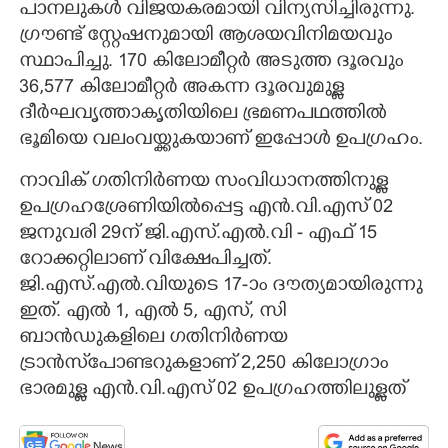
പാനലുകൾ വിജയകരമായി വിന്യസിച്ചിരുന്നു.
ഗ്രൗണ്ട് സ്റ്റേഷനുമായി ആശയവിനിമയവും
സ്ഥാപിച്ചു. 170 കിലോമീ​റ്റർ അടുത്ത ദൂരവും
36,577 കിലോമീ​റ്റർ അകന്ന ദൂരവുമുള്ള
ദീർഘവൃത്താകൃതിയിലെ ഭ്രമണപഥത്തിൽ
ഭൂമിയെ വലംവയ്ക്കുകയാണ് ഇപ്പോൾ ഉപഗ്രഹം.
നാവിക് ഗതിനിർണയ സംവിധാനത്തിനുള്ള
ഉപഗ്രഹശ്രേണിയിൽപ്പെട്ട എൻ.വി.എസ് 02
ജനുവരി 29ന് ജി.എസ്.എൽ.വി - എഫ് 15
റോക്കറ്റിലാണ് വിക്ഷേപിച്ചത്.
ജി.എസ്.എൽ.വിയുടെ 17-ാം ദൗത്യമായിരുന്നു
ഇത്.
എൽ 1, എൽ 5, എസ്, സി
ബാൻഡുകളിലെ ഗതിനിർണയ
ട്രാൻ‌സ്‌പോണ്ടറുകളാണ് 2,250 കിലോഗ്രാം
ഭാരമുള്ള എൻ.വി.എസ് 02 ഉപഗ്രഹത്തിലുള്ളത്