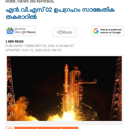
HOME /
NEWS 360 /
NATIONAL
CINEMA
എൻ.വി.എസ് 02 ഉപഗ്രഹം സാങ്കേതിക
തകരാറിൽ
OPINION
Share
PHOTOS
1 MIN READ
PUBLISHED: FEBRUARY 03, 2025 12:00 AM IST
UPDATED: JULY 11, 2025 10:01 PM IST
LIFESTYLE
SPIRITUAL
INFO+
ART
ASTRO