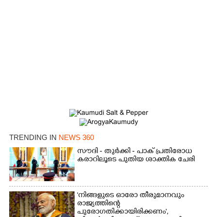
×
Share this link
Copy Link
TRENDING IN
NEWS 360
സൗദി - തുർക്കി - പാക് പ്രതിരോധ
കരാറിലൂടെ പുതിയ ശാക്തിക ചേരി
'നിങ്ങളുടെ ഓരോ തീരുമാനവും
രാജ്യത്തിന്റെ
പുരോഗതിക്കായിരിക്കണം',​