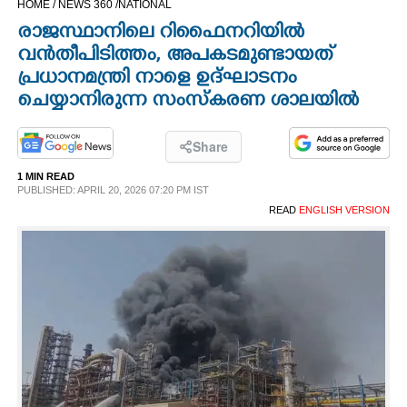
HOME /
NEWS 360 /
NATIONAL
CINEMA
രാജസ്ഥാനിലെ റിഫൈനറിയിൽ
വൻതീപിടിത്തം,​ അപകടമുണ്ടായത്
OPINION
പ്രധാനമന്ത്രി നാളെ ഉദ്ഘാടനം
ചെയ്യാനിരുന്ന സംസ്കരണ ശാലയിൽ
PHOTOS
Share
LIFESTYLE
1 MIN READ
PUBLISHED: APRIL 20, 2026 07:20 PM IST
READ
ENGLISH VERSION
SPIRITUAL
INFO+
ART
ASTRO