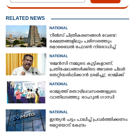
RELATED NEWS
NATIONAL
'റീൽസ് ചിത്രീകരണങ്ങൾ വേണ്ട':
ക്ഷേത്രങ്ങളിലും പരിസരത്തും
മൊബൈൽ ഫോൺ നിരോധിച്ച്
തമിഴ്നാട് സർക്കാർ
NATIONAL
'ജെൻസി നമ്മുടെ കുട്ടികളാണ്,
പ്രതിഷേധങ്ങൾക്കിടെ അവരെ ചിലർ
തെറ്റിദ്ധരിപ്പിക്കാൻ ശ്രമിച്ചു'; രാജിക്ക്
ശേഷം ആദ്യമായി പ്രതികരിച്ച്
NATIONAL
ധർമ്മേന്ദ്ര പ്രധാൻ
രാജ്യത്ത് തൊഴിലവസരങ്ങളുടെ
വാതിലടഞ്ഞു: രാഹുൽ ഗാന്ധി
NATIONAL
ഇന്ത്യൻ ചട്ടം പാലിച്ച് പ്രവർത്തിക്കണം:
മെറ്റയോട് കേന്ദ്രം