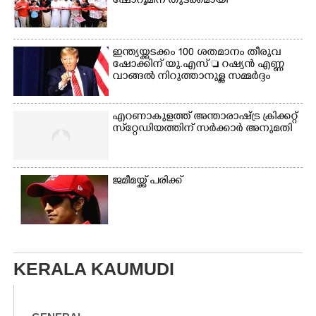
ഷോറൂമിന് തുടക്കമായി
ഇന്ത്യയ്ക്കടക്കം 100 ശതമാനം തീരുവ
ഷോക്കിന് യു.എസ്  റഷ്യൻ എണ്ണ
വാങ്ങൽ നിറുത്താനുള്ള സമ്മർദ്ദം
എറണാകുളത്ത് അന്താരാഷ്ട്ര ക്രിക്കറ്റ്
സ്‌റ്റേഡിയത്തിന് സർക്കാർ അനുമതി
ജമീമയ്ക്ക് പരിക്ക്
KERALA KAUMUDI