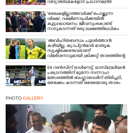
വിദ്യാർത്ഥികളോട് പ്രധാനമന്ത്രി
'രേഖകളില്ലാത്തവർക്ക് പൊള്ളുന്ന
ശിക്ഷ', ദക്ഷിണാഫ്രിക്കയിൽ
കൂട്ടപ്പലായനം; ജീവനുംകൊണ്ട്
നാടുകടന്നത് ഒരു ലക്ഷത്തിലധികം
പേർ
‘അവിഹിതബന്ധം പുലർത്താൻ
കഴിയില്ല,​ ക്യാപ്റ്റൻമാർ മാതൃക
സൃഷ്ടിക്കേണ്ടവരാണ്'
വിമർശനവുമായി ക്രിക്കറ്റ് താരത്തിന്റെ
ഭാര്യ
54 റൺസിന് ഓൾഔട്ട്; ഓസ്‌ട്രേലിയൻ
പര്യടനത്തിന് മുന്നേ സന്നാഹ
മത്സരത്തിൽ ബംഗ്ലാദേശിന് തിരിച്ചടി,
രണ്ടക്കം കടന്നത് ഒരേയൊരു താരം
PHOTO
GALLERY