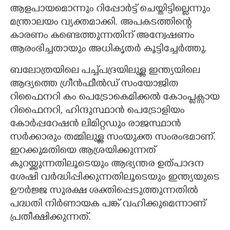
ആളപായമൊന്നും റിപ്പോർട്ട് ചെയ്തിട്ടില്ലെന്നും
മന്ത്രാലയം വ്യക്തമാക്കി. അപകടത്തിന്റെ
കാരണം കണ്ടെത്തുന്നതിന് അന്വേഷണം
ആരംഭിച്ചതായും അധികൃതർ കൂട്ടിച്ചേർത്തു.
ബലോത്രയിലെ പച്ച്പദ്രയിലുള്ള ഇന്ത്യയിലെ
ആദ്യത്തെ ഗ്രീൻഫീൽഡ് സംയോജിത
റിഫൈനറി കം പെട്രോകെമിക്കൽ കോംപ്ലക്സായ
റിഫൈനറി, ഹിന്ദുസ്ഥാൻ പെട്രോളിയം
കോർപ്പറേഷൻ ലിമിറ്റഡും രാജസ്ഥാൻ
സർക്കാരും തമ്മിലുള്ള സംയുക്ത സംരംഭമാണ്.
ഇറക്കുമതിയെ ആശ്രയിക്കുന്നത്
കുറയ്ക്കുന്നതിലൂടെയും ആഭ്യന്തര ഉത്പാദന
ശേഷി വർദ്ധിപ്പിക്കുന്നതിലൂടെയും ഇന്ത്യയുടെ
ഊർജ്ജ സുരക്ഷ ശക്തിപ്പെടുത്തുന്നതിൽ
പദ്ധതി നിർണായക പങ്ക് വഹിക്കുമെന്നാണ്
പ്രതീക്ഷിക്കുന്നത്.