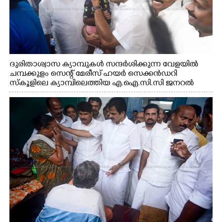
ദുരിതാശ്വാസ ക്യാമ്പുകൾ സന്ദർശിക്കുന്ന വേളയിൽ
ചമ്പക്കുളം സെന്റ് മേരീസ് ഹയർ സെക്കൻഡറി
സ്കൂളിലെ ക്യാമ്പിലെത്തിയ എ.ഐ.സി.സി ജനറൽ
സെക്രട്ടറി കെ.സി വേണുഗോപാൽ എം.പി കുരുന്നിനെ
എടുത്ത് ലാളിച്ചപ്പോൾ. സഹകരണ-എക്സൈസ്
വകുപ്പ് മന്ത്രി എം. ലിജു, കൃഷിവകുപ്പ് മന്ത്രി ടി. സിദ്ദിഖ്,
റെജി ചെറിയാൻ എം. എൽ. എ എന്നിവർ സമീപം