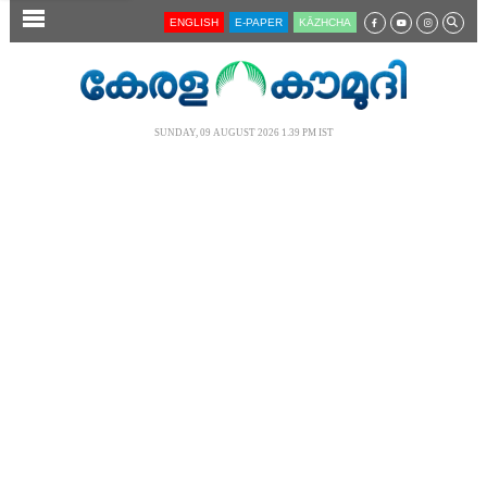
SECTIONS
ENGLISH
E-PAPER
KĀZHCHA
HOME
LATEST
SUNDAY, 09 AUGUST 2026 1.39 PM IST
AUDIO
NOTIFIED NEWS
POLL
KERALA
LOCAL
NEWS 360
CASE DIARY