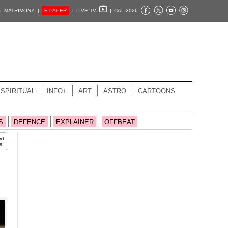
|
MATRIMONY |
E-PAPER
|
LIVE TV
|
CAL 2026
SPIRITUAL
INFO+
ART
ASTRO
CARTOONS
S
DEFENCE
EXPLAINER
OFFBEAT