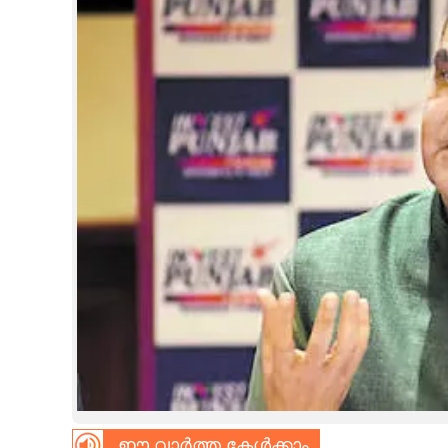
CINEMA
OPINION
PHOTOS
LIFESTYLE
SPIRITUAL
INFO+
ART
ASTRO
ഈ വാർത്ത കേൾക്കാം