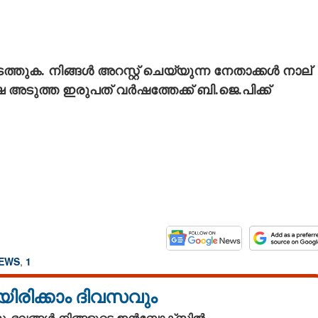
്തുക. നിങ്ങൾ അറസ്റ്റ് ചെയ്യുന്ന നേതാക്കൾ നാല്
േ അടുത്ത ഇരുപത് വർഷത്തേക്ക് ബി.ജെ.പിക്ക്
Share this link
Copy Link
NEWS
,
1
ാബിലെ ആം ആദ്മി
ൽ
യിരിക്കാം ദിവസവും
 സംഭവങ്ങൾ നിങ്ങളുടെ ഇൻബോക്സിൽ