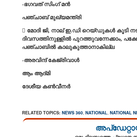
-ഭഗവത് സിംഗ് മൻ
പഞ്ചാബ് മുഖ്യമന്ത്രി
 മോദി ജി, നാല് ഇ.ഡി റെയ്ഡുകൾ കൂടി നടത
ദിവസത്തിനുള്ളിൽ പുറത്തുവന്നേക്കാം, പക്ഷ
പഞ്ചാബിൽ കാലുകുത്താനാകില്ല
-അരവിന്ദ് കേജ്‌രിവാൾ
ആം ആദ്മി
ദേശീയ കൺവീനർ
RELATED TOPICS:
NEWS 360
,
NATIONAL
,
NATIONAL 
ഇ.ഡി കേസിൽ പഞ്ച
മന്ത്രി അറസ്റ്റി
അപ്ഡേറ്റാ
ഒരു ദിവസത്തെ പ്രധാന