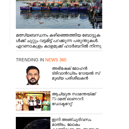
ശം
ം
മത്സ്യബന്ധനം കഴിഞ്ഞെത്തിയ ബോട്ടുക
ൾക്ക് ചുറ്റും വട്ടമിട്ട് പറക്കുന്ന പരുന്തുകൾ.
എറണാകുളം കാളമുക്ക് ഹാർബറിൽ നിന്നു
ള്ള കാഴ്ച
TRENDING IN
NEWS 360
അഭിഷേക് മോഹൻ
ട്രിവാൻഡ്രം റോയൽ സ്
മുഖ്യ പരിശീലകൻ
ആച്യുത സാമന്തയ്ക്ക്
75-ാമത് ഓണററി
ഡോക്ടറേറ്റ്
ഇനി അഞ്ചുദിവസം
മാത്രം; ലോകം