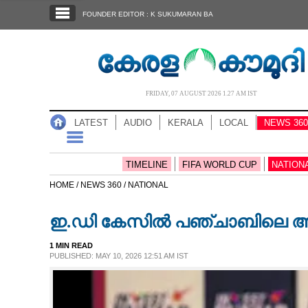
SECTIONS
FOUNDER EDITOR : K SUKUMARAN BA
HOME
LATEST
AUDIO
FRIDAY, 07 AUGUST 2026 1.27 AM IST
NOTIFIED NEWS
LATEST
AUDIO
KERALA
LOCAL
NEWS 360
POLL
KERALA
TIMELINE
FIFA WORLD CUP
NATION
HOME /
NEWS 360 /
NATIONAL
LOCAL
ഇ.ഡി കേസിൽ പഞ്ചാബിലെ ആം ആദ
NEWS 360
1 MIN READ
PUBLISHED: MAY 10, 2026 12:51 AM IST
CASE DIARY