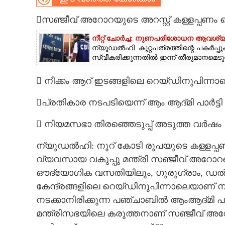
CARTOONS
സഞ്ജീവ് അറോറയുടെ അറസ്റ്റ് കള്ളപ്പണം 
നീറ്റ് ചോർച്ച: നുണപരിശോധന ആവശ്യ
LITERATURE
ന്യൂഡൽഹി: കുറ്റപത്രത്തിന്റെ പകർപ്പ
സ്വീകരിക്കുന്നതിൽ ഇന്ന് തീരുമാനമെടുത്
ZOOM
 നീക്കം ആറ് ഇടങ്ങളിലെ റെയ്ഡിനുപിന്നാ
പ്രതികാര നടപടിയെന്ന് ആം ആദ്മി പാർട്ടി
CONTACT US
 നിയമസഭാ തിരഞ്ഞെടുപ്പ് അടുത്ത വർഷം
ന്യൂഡൽഹി: നൂറ് കോടി രൂപയുടെ കള്ളപ്
വ്യവസായ വകുപ്പു മന്ത്രി സഞ്ജീവ് അറോറയ
ഔദ്യോഗിക വസതിയിലും, ഗുരുഗ്രാം, ഡൽഹ
കേന്ദ്രങ്ങളിലെ റെയ്ഡിനുപിന്നാലെയാണ് 
നടക്കാനിരിക്കുന്ന പഞ്ചാബിൽ ആംആദ്മി പാ‌ർട്
മന്ത്രിസഭയിലെ കരുത്തനാണ് സഞ്ജീവ് അറ