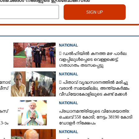
NATIONAL
 ഡൽഹിയിൽ കനത്ത മഴ പാർല.
വളപ്പിലുൾപ്പെടെ വെള്ളക്കെട്ട്,
ഗതാഗതം തടസപ്പെട്ടു
NATIONAL
നോട്
 പിതാവ് വൃദ്ധസദനത്തിൽ മരിച്ചു
ീസ്
വരാൻ സമയമില്ല,​ അന്ത്യകർമ്മം
വീഡിയോകോളിലൂടെ കണ്ട് മക്കൾ
NATIONAL
േസ്
പ്രധാനമന്ത്രിയുടെ വിദേശയാത്ര:
ചെലവ് 558 കോടി; നേട്ടം 38190 കോടി
3-ാം
ഡോളർ നിക്ഷേപം
NATIONAL