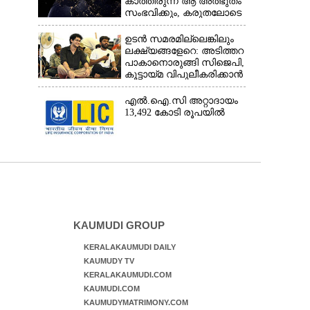
കാത്തിരുന്ന ആ അത്ഭുതം
സംഭവിക്കും, കരുതലോടെ
വിദഗ്ധർ
ഉടൻ സമരമില്ലെങ്കിലും
ലക്ഷ്യങ്ങളേറെ: അടിത്തറ
പാകാനൊരുങ്ങി സിജെപി,​
കൂട്ടായ്മ വിപുലീകരിക്കാൻ
ക്യാമ്പയിൻ
എൽ.ഐ.സി അറ്റാദായം
13,492 കോടി രൂപയിൽ
KAUMUDI GROUP
KERALAKAUMUDI DAILY
KAUMUDY TV
KERALAKAUMUDI.COM
KAUMUDI.COM
KAUMUDYMATRIMONY.COM