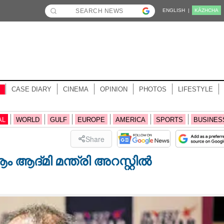
ENGLISH |
KĀZHCHA
CASE DIARY
CINEMA
OPINION
PHOTOS
LIFESTYLE
AL
WORLD
GULF
EUROPE
AMERICA
SPORTS
BUSINES
Share
്മി മന്ത്രി അറസ്റ്റിൽ