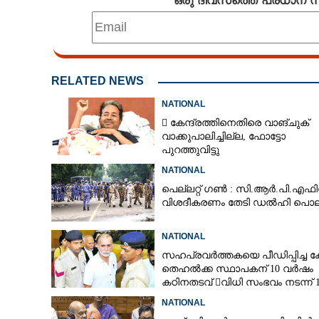
RELATED NEWS
NATIONAL
 കേന്ദ്രത്തിനെതിരെ വാങ്‌ചുക്
വാക്കുപാലിച്ചില്ല, ഫോട്ടോ
പുറത്തുവിട്ടു
NATIONAL
പെല്ലറ്റ് ഗൺ : സി.ആർ.പി.എഫി
വിശദീകരണം തേടി ഡൽഹി പൊല
NATIONAL
സഹപ്രവർത്തകയെ പീഡിപ്പിച്ച ക
തെഹൽക്ക സ്ഥാപകന് 10 വർഷം
കഠിനതടവ് വിധി സംഭവം നടന്ന് 1
വർഷം
NATIONAL