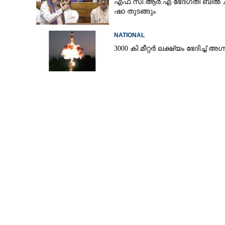
എ​ഫ്.​സി.​ആ​ർ.​എ​ ​ഭേ​ദ​ഗ​തി​ ​ബിൽ ച​ർ​
ഷാ​ ​തുടങ്ങും
NATIONAL
3000 കി.മീറ്റർ ലക്ഷ്യം ഭേദിച്ച് അഗ്ന