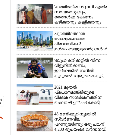
'കത്തിത്തീരാൻ ഇനി എത്ര
സമയമെടുക്കും,
ഞങ്ങൾക്ക് ഭക്ഷണം
കഴിക്കാനും കുളിക്കാനും
ഉള്ളതാണ്': അച്ഛന്റെ
സംസ്കാരചടങ്ങിനിടെ
പുറത്തിറങ്ങാൻ
മക്കൾ
പോലുമാകാതെ
പ്രവാസികൾ
ഉൾപ്പെടെയുള്ളവർ; ഗൾഫ്
×
രാജ്യത്ത് സ്ഥിതി രൂക്ഷം
'ബുംറ ക്രിക്കറ്റിൽ നിന്ന്
വിട്ടുനിൽക്കണം,
ഇല്ലെങ്കിൽ സ്ഥിതി
കൂടുതൽ ഗുരുതരമാകും';
മുന്നറിയിപ്പുമായി മുൻ
താരം
2021 മുതൽ
പ്രധാനമന്ത്രിയുടെ
വിദേശ സന്ദർശനത്തിന്
ചെലവഴിച്ചത് 558 കോടി,
രാജ്യത്തെത്തിയത് 381.8
ബില്യൺ ഡോളറിന്റെ
48 മണിക്കൂറിനുള്ളിൽ
നിക്ഷേപം
സ്വർണവില
പറന്നുയർന്നു; ഒരു പവന്
4,200 രൂപയുടെ വർദ്ധനവ്,
വിവാഹ സീസണിൽ