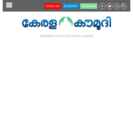
SECTIONS
ENGLISH
E-PAPER
KĀZHCHA
HOME
LATEST
THURSDAY, 06 AUGUST 2026 8.44 AM IST
AUDIO
NOTIFIED NEWS
POLL
KERALA
LOCAL
NEWS 360
CASE DIARY