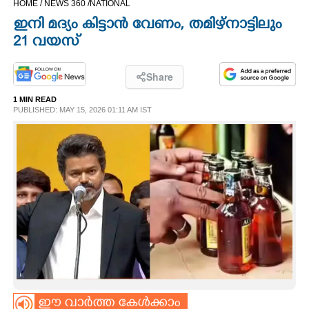
HOME /
NEWS 360 /
NATIONAL
CINEMA
ഇനി മദ്യം കിട്ടാൻ വേണം,​ തമിഴ്നാട്ടിലും
21 വയസ്
OPINION
Share
PHOTOS
1 MIN READ
PUBLISHED: MAY 15, 2026 01:11 AM IST
LIFESTYLE
SPIRITUAL
INFO+
ART
ASTRO
ഈ വാർത്ത കേൾക്കാം