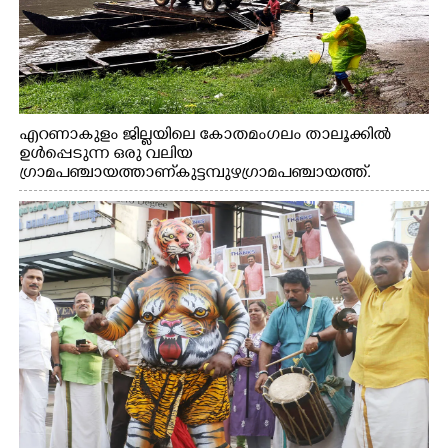
എറണാകുളം ജില്ലയിലെ കോതമംഗലം താലൂക്കിൽ
ഉൾപ്പെടുന്ന ഒരു വലിയ
ഗ്രാമപഞ്ചായത്താണ് കുട്ടമ്പുഴ ഗ്രാമ പഞ്ചായത്ത്.
ആദിവാസി ഊരുകളായ വെള്ളാരംകുത്ത്, കത്തിപ്പാറ,
ഉറിയംപെട്ടി, തേക്കല്ല്, വെട്ടിക്കല്ല്, മഞ്ചപ്പാറ എന്നീ ആറു
സ്ഥലങ്ങളിലേക്കുള്ള പ്രധാന സഞ്ചാര മാർഗമാണ് ഈ
കാണുന്ന കടത്ത് വള്ളം