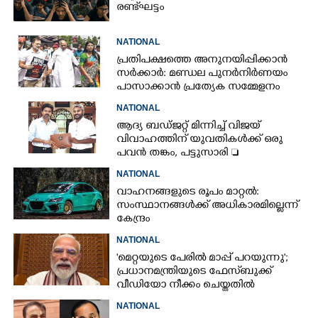
രണ്ട് ഘട്ടം
NATIONAL
പ്രതിപക്ഷത്തെ അനുനയിപ്പിക്കാൻ
സർക്കാർ: മണ്ഡല പുനർനിർണയം
പാസാക്കാൻ പ്രത്യേക സമ്മേളനം
NATIONAL
ആദ്യ ബഡ്ജറ്റ് മിന്നിച്ച് വിജയ്
വിവാഹത്തിന് യുവതികൾക്ക് ഒരു
പവൻ തങ്കം, പട്ടുസാരി 
നവജാതശിശുക്കൾക്ക്
NATIONAL
സ്വർണമോതിരം  വിദ്യാർത്ഥികൾക്ക്
വാഹനങ്ങളുടെ രൂപം മാറ്റൽ:
സൈക്കിൾ
സംസ്ഥാനങ്ങൾക്ക് അധികാരമില്ലെന്ന്
കേന്ദ്രം
NATIONAL
'മെറ്റയുടെ പേരിൽ മാപ്പ് പറയുന്നു';
പ്രധാനമന്ത്രിയുടെ ഫേസ്‌ബുക്ക്
വീഡിയോ നീക്കം ചെയ്തതിൽ
ക്ഷമാപണം
NATIONAL