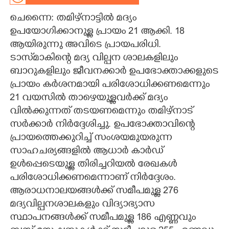
ചെന്നൈ: തമിഴ്നാട്ടിൽ മദ്യം
CARTOONS
ഉപയോഗിക്കാനുള്ള പ്രായം 21 ആക്കി. 18
ആയിരുന്നു അവിടെ പ്രായപരിധി.
LITERATURE
ടാസ്‌മാകിന്റെ മദ്യ വില്പന ശാലകളിലും
ബാറുകളിലും ജീവനക്കാർ ഉപഭോക്താക്കളുടെ
ZOOM
പ്രായം കർശനമായി പരിശോധിക്കണമെന്നും
21 വയസിൽ താഴെയുള്ളവർക്ക് മദ്യം
CONTACT US
വിൽക്കുന്നത് തടയണമെന്നും തമിഴ്നാട്
സർക്കാർ നിർദ്ദേശിച്ചു. ഉപഭോക്താവിന്റെ
പ്രായത്തെക്കുറിച്ച് സംശയമുയരുന്ന
സാഹചര്യങ്ങളിൽ ആധാർ കാർഡ്
ഉൾപ്പെടെയുള്ള തിരിച്ചറിയൽ രേഖകൾ
പരിശോധിക്കണമെന്നാണ് നിർദ്ദേശം.
ആരാധനാലയങ്ങൾക്ക് സമീപമുള്ള 276
മദ്യവില്പനശാലകളും വിദ്യാഭ്യാസ
സ്ഥാപനങ്ങൾക്ക് സമീപമുള്ള 186 എണ്ണവും