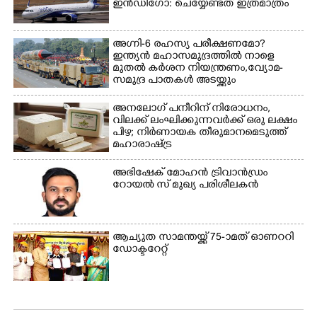
ഇൻഡിഗോ: ചെയ്യേണ്ടത് ഇത്രമാത്രം
മതിലിനു മുകളിൽ നോക്കി
നിൽക്കുന്ന
നായ. ഫോട്ടോ: കെ.വിശ്വജി
അഗ്നി-6 രഹസ്യ പരീക്ഷണമോ?
ത്ത്
ഇന്ത്യൻ മഹാസമുദ്രത്തിൽ നാളെ
മുതൽ കർശന നിയന്ത്രണം,വ്യോമ-
സമുദ്ര പാതകൾ അടയ്ക്കും
അനലോഗ് പനീറിന് നിരോധനം,
വിലക്ക് ലംഘിക്കുന്നവർക്ക് ഒരു ലക്ഷം
പിഴ; നിർണായക തീരുമാനമെടുത്ത്
മഹാരാഷ്ട്ര
അഭിഷേക് മോഹൻ ട്രിവാൻഡ്രം
റോയൽ സ് മുഖ്യ പരിശീലകൻ
ആച്യുത സാമന്തയ്ക്ക് 75-ാമത് ഓണററി
ഡോക്ടറേറ്റ്