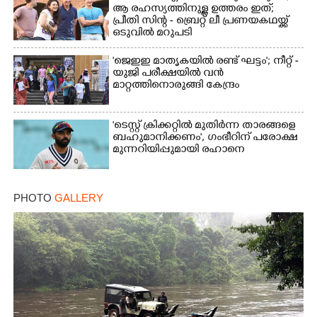
Copy Link
ആ രഹസ്യത്തിനുള്ള ഉത്തരം ഇത്;
പ്രീതി സിന്റ - ബ്രെറ്റ് ലീ പ്രണയകഥയ്ക്ക്
ഒടുവിൽ മറുപടി
'ജെഇഇ മാതൃകയിൽ രണ്ട് ഘട്ടം'; നീറ്റ് -
യുജി പരീക്ഷയിൽ വൻ
മാറ്റത്തിനൊരുങ്ങി കേന്ദ്രം
'ടെസ്റ്റ് ക്രിക്കറ്റിൽ മുതിർന്ന താരങ്ങളെ
ബഹുമാനിക്കണം', ഗംഭീറിന് പരോക്ഷ
മുന്നറിയിപ്പുമായി രഹാനെ
PHOTO
GALLERY