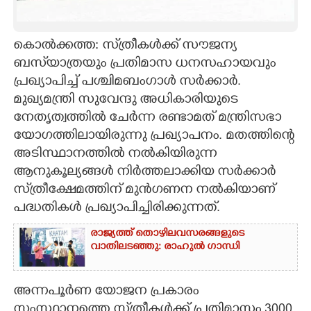
CARTOONS
കൊൽക്കത്ത: സ്‌ത്രീകൾക്ക് സൗജന്യ
ബസ്‌യാത്രയും പ്രതിമാസ ധനസഹായവും
LITERATURE
പ്രഖ്യാപിച്ച് പശ്ചിമബംഗാൾ സർക്കാർ.
മുഖ്യമന്ത്രി സുവേന്ദു അധികാരിയുടെ
ZOOM
നേതൃത്വത്തിൽ ചേർന്ന രണ്ടാമത് മന്ത്രിസഭാ
യോഗത്തിലായിരുന്നു പ്രഖ്യാപനം. മതത്തിന്റെ
CONTACT US
അടിസ്ഥാനത്തിൽ നൽകിയിരുന്ന
ആനുകൂല്യങ്ങൾ നിർത്തലാക്കിയ സർക്കാർ
സ്‌ത്രീക്ഷേമത്തിന് മുൻഗണന നൽകിയാണ്
പദ്ധതികൾ പ്രഖ്യാപിച്ചിരിക്കുന്നത്.
രാജ്യത്ത് തൊഴിലവസരങ്ങളുടെ
വാതിലടഞ്ഞു: രാഹുൽ ഗാന്ധി
അന്നപൂർണ യോജന പ്രകാരം
സംസ്ഥാനത്തെ സ്‌ത്രീകൾക്ക് പ്രതിമാസം 3000