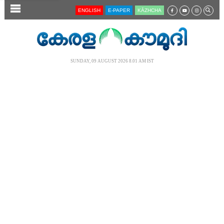
SECTIONS
ENGLISH
E-PAPER
KĀZHCHA
HOME
LATEST
SUNDAY, 09 AUGUST 2026 8.01 AM IST
AUDIO
NOTIFIED NEWS
POLL
KERALA
LOCAL
NEWS 360
CASE DIARY