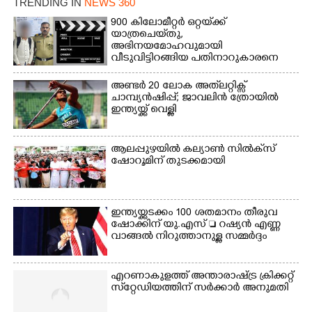
TRENDING IN
NEWS 360
മീറ്റർ ഓട്ടം ഫൈനൽ
900 കിലോമീറ്റർ ഒറ്റയ്‌ക്ക്
മത്സരത്തിനിടെ സിന്തറ്റിക്
യാത്രചെ‌യ്‌തു,​
ട്രാക്കിന് കുറുകെ ഓടുന്ന
അഭിനയമോഹവുമായി
നായകൾ.
വീടുവിട്ടിറങ്ങിയ പതിനാറുകാരനെ
കണ്ടെത്തിയത് ഫിലിം സിറ്റിയിൽ
അണ്ടർ 20 ലോക അത്‌ലറ്റിക്സ്
ചാമ്പ്യൻഷിപ്പ്; ജാവലിൻ ത്രോയിൽ
ഇന്ത്യയ്ക്ക് വെള്ളി
ആലപ്പുഴയിൽ കല്യാൺ സിൽക്‌സ്
ഷോറൂമിന് തുടക്കമായി
ഇന്ത്യയ്ക്കടക്കം 100 ശതമാനം തീരുവ
ഷോക്കിന് യു.എസ്  റഷ്യൻ എണ്ണ
വാങ്ങൽ നിറുത്താനുള്ള സമ്മർദ്ദം
എറണാകുളത്ത് അന്താരാഷ്ട്ര ക്രിക്കറ്റ്
സ്‌റ്റേഡിയത്തിന് സർക്കാർ അനുമതി