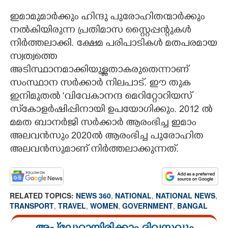
ഇമാമുമാർക്കും ഹിന്ദു പുരോഹിതന്മാർക്കും
നൽകിയിരുന്ന പ്രതിമാസ സ്റ്റൈപ്പന്റുകൾ
നിർത്തലാക്കി. ക്ഷേമ പരിപാടികൾ മതപരമായ
സ്വത്വത്തെ
അടിസ്ഥാനമാക്കിയുള്ളതാകരുതെന്നാണ്
സംസ്ഥാന സർക്കാർ നിലപാട്. ഈ തുക
ഇനിമുതൽ 'വിവേകാനന്ദ മെറിറ്റോറിയസ്
സ്‌കോളർഷിപ്പിനായി ഉപയോഗിക്കും. 2012 ൽ
മമത ബാനർജി സർക്കാർ ആരംഭിച്ച ഇമാം
അലവൻസും 2020ൽ ആരംഭിച്ച പുരോഹിത
അലവൻസുമാണ് നിർത്തലാക്കുന്നത്.
RELATED TOPICS:
NEWS 360
,
NATIONAL
,
NATIONAL NEWS
,
TRANSPORT
,
TRAVEL
,
WOMEN
,
GOVERNMENT
,
BANGAL