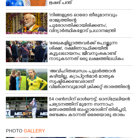
ഋഷഭ് പന്ത്
'നിങ്ങളുടെ ഓരോ തീരുമാനവും
രാജ്യത്തിന്റെ
പുരോഗതിക്കായിരിക്കണം',​
വിദ്യാർത്ഥികളോട് പ്രധാനമന്ത്രി
'രേഖകളില്ലാത്തവർക്ക് പൊള്ളുന്ന
ശിക്ഷ', ദക്ഷിണാഫ്രിക്കയിൽ
കൂട്ടപ്പലായനം; ജീവനുംകൊണ്ട്
നാടുകടന്നത് ഒരു ലക്ഷത്തിലധികം
പേർ
‘അവിഹിതബന്ധം പുലർത്താൻ
കഴിയില്ല,​ ക്യാപ്റ്റൻമാർ മാതൃക
സൃഷ്ടിക്കേണ്ടവരാണ്'
വിമർശനവുമായി ക്രിക്കറ്റ് താരത്തിന്റെ
ഭാര്യ
54 റൺസിന് ഓൾഔട്ട്; ഓസ്‌ട്രേലിയൻ
പര്യടനത്തിന് മുന്നേ സന്നാഹ
മത്സരത്തിൽ ബംഗ്ലാദേശിന് തിരിച്ചടി,
രണ്ടക്കം കടന്നത് ഒരേയൊരു താരം
PHOTO
GALLERY