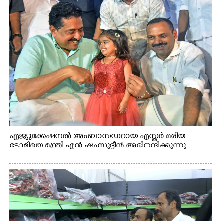
എജ്യുക്കേഷനൽ അംബാസഡറായ എസ്തർ മരിയ
ടോമിയെ മന്ത്രി എൻ.ഷംസുദ്ദീൻ അഭിനന്ദിക്കുന്നു.