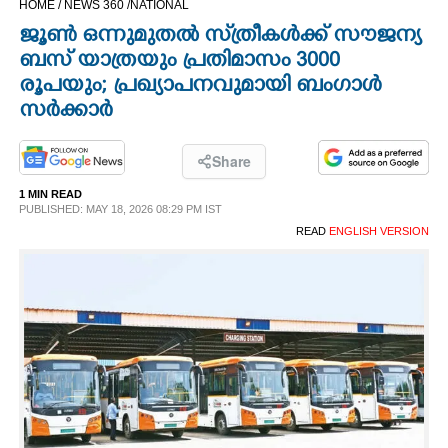
HOME /
NEWS 360 /
NATIONAL
CINEMA
ജൂൺ ഒന്നുമുതൽ സ്‌ത്രീകൾക്ക് സൗജന്യ
ബസ് യാത്രയും പ്രതിമാസം 3000
OPINION
രൂപയും; പ്രഖ്യാപനവുമായി ബംഗാൾ
സർക്കാർ
PHOTOS
Share
LIFESTYLE
1 MIN READ
PUBLISHED: MAY 18, 2026 08:29 PM IST
READ
ENGLISH VERSION
SPIRITUAL
INFO+
ART
ASTRO