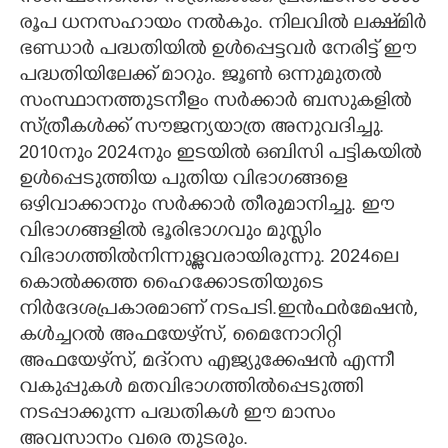
രൂപ ധനസഹായം നൽകും. നിലവിൽ ലക്ഷ്‌മിർ
ഭണ്ഡാർ പദ്ധതിയിൽ ഉൾപ്പെട്ടവർ നേരിട്ട് ഈ
പദ്ധതിയിലേക്ക് മാറും. ജൂൺ ഒന്നുമുതൽ
സംസ്ഥാനത്തുടനീളം സർക്കാർ ബസുകളിൽ
സ്‌ത്രീകൾക്ക് സൗജന്യയാത്ര അനുവദിച്ചു.
2010നും 2024നും ഇടയിൽ ഒബിസി പട്ടികയിൽ
ഉൾപ്പെടുത്തിയ പുതിയ വിഭാഗങ്ങളെ
ഒഴിവാക്കാനും സർക്കാർ തീരുമാനിച്ചു. ഈ
വിഭാഗങ്ങളിൽ ഭൂരിഭാഗവും മുസ്ലിം
വിഭാഗത്തിൽനിന്നുള്ളവരായിരുന്നു. 2024ലെ
കൊൽക്കത്ത ഹൈക്കോടതിയുടെ
നിർദേശപ്രകാരമാണ് നടപടി.ഇൻഫർമേഷൻ,
കൾച്ചറൽ അഫയേഴ്‌സ്, മൈനോറിറ്റി
അഫയേഴ്‌സ്, മദ്‌റസ എജ്യുക്കേഷൻ എന്നീ
വകുപ്പുകൾ മതവിഭാഗത്തിൽപ്പെടുത്തി
നടപ്പാക്കുന്ന പദ്ധതികൾ ഈ മാസം
അവസാനം വരെ തുടരും.