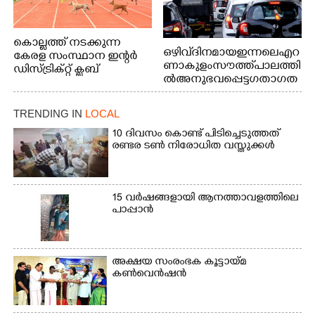
കൊല്ലത്ത് നടക്കുന്ന
ഒഴിവ് ദിനമായ ഇന്നലെ എറ
കേരള സംസ്ഥാന ഇന്റർ
ണാകുളം സൗത്ത് പാലത്തി
ഡിസ്ട്രിക്റ്റ് ക്ലബ്
ൽ അനുഭവപ്പെട്ട ഗതാഗത
അത്‌ലറ്റിക്
ക്കുരുക്ക്
ചാമ്പ്യൻഷിപ്പിൽ അണ്ടർ
20 ആൺകുട്ടികളുടെ 200
TRENDING IN
LOCAL
മീറ്റർ ഓട്ടം ഫൈനൽ
10 ദിവസം കൊണ്ട് പിടിച്ചെടുത്തത്
മത്സരത്തിനിടെ സിന്തറ്റിക്
രണ്ടര ടൺ നിരോധിത വസ്തുക്കൾ
ട്രാക്കിന് കുറുകെ ഓടുന്ന
നായകൾ.
15 വർഷങ്ങളായി ആനത്താവളത്തിലെ
പാപ്പാൻ
അക്ഷയ സംരംഭക കൂട്ടായ്മ
കൺവെൻഷൻ