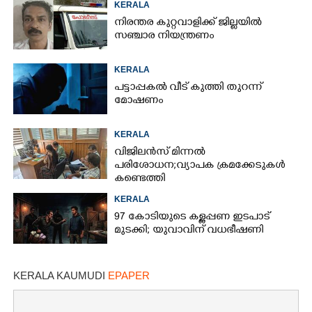
KERALA
നിരന്തര കുറ്റവാളിക്ക് ജില്ലയിൽ
സഞ്ചാര നിയന്ത്രണം
KERALA
പട്ടാപ്പകൽ വീട് കുത്തി തുറന്ന്
മോഷണം
KERALA
വിജിലൻസ് മിന്നൽ
പരിശോധന; വ്യാപക ക്രമക്കേടുകൾ
കണ്ടെത്തി
KERALA
97 കോടിയുടെ കള്ളപ്പണ ഇടപാട്
മുടക്കി; യുവാവിന് വധഭീഷണി
KERALA KAUMUDI
EPAPER