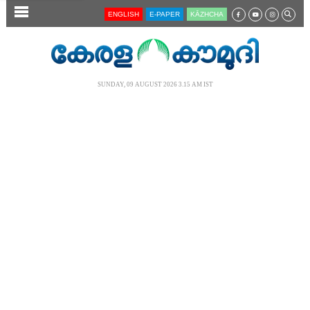
SECTIONS
ENGLISH
E-PAPER
KĀZHCHA
HOME
LATEST
SUNDAY, 09 AUGUST 2026 3.15 AM IST
AUDIO
NOTIFIED NEWS
POLL
KERALA
LOCAL
NEWS 360
CASE DIARY