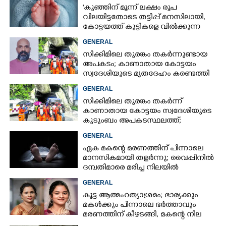
'കുഞ്ഞിന് മൂന്ന് ലക്ഷം രൂപ
വിലയിട്ടതോടെ തട്ടിപ്പ് മനസിലായി,
കോട്ടയത്ത് കുട്ടികളെ വിൽക്കുന്ന
സംഘം'; കൂടുതൽ
GENERAL
വെളിപ്പെടുത്തലുമായി ഗർഭിണി
സിക്കിമിലെ തുരങ്കം തകർന്നുണ്ടായ
അപകടം; കാണാതായ കോട്ടയം
സ്വദേശിയുടെ മൃതദേഹം കണ്ടെത്തി
GENERAL
സിക്കിമിലെ തുരങ്കം തകർന്ന്
കാണാതായ കോട്ടയം സ്വദേശിയുടെ
കുടുംബം അപകടസ്ഥലത്ത്;
രക്ഷാപ്രവർത്തനം ദുഷ്‌കരമെന്ന്
GENERAL
വിവരം
ഏക മകന്റെ മരണത്തിന് പിന്നാലെ
മാനസികമായി തളർന്നു; വൈപ്പിനിൽ
ദമ്പതിമാരെ മരിച്ച നിലയിൽ
കണ്ടെത്തി
GENERAL
കൂട്ട ആത്മഹത്യാശ്രമം; ഭാര്യക്കും
മകൾക്കും പിന്നാലെ ഭർത്താവും
മരണത്തിന് കീഴടങ്ങി, മകന്റെ നില
അതീവ ഗുരുതരം