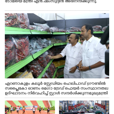
ടോമിയെ മന്ത്രി എൻ.ഷംസുദ്ദീൻ അഭിനന്ദിക്കുന്നു.
എറണാകുളം കലൂർ സ്റ്റേഡിയം ഹെലിപാഡ് ഗ്രൗണ്ടിൽ
സപ്ളൈകോ ഓണം മെഗാ ട്രേഡ് ഫെയർ സംസ്ഥാനതല
ഉദ്ഘാടനം നിർവഹിച്ച് സ്റ്റാൾ സന്ദർശിക്കുന്ന മുഖ്യമന്ത്രി
വി.ഡി. സതീശൻ. മന്ത്രി അനൂപ് ജേക്കബ് സമീപം