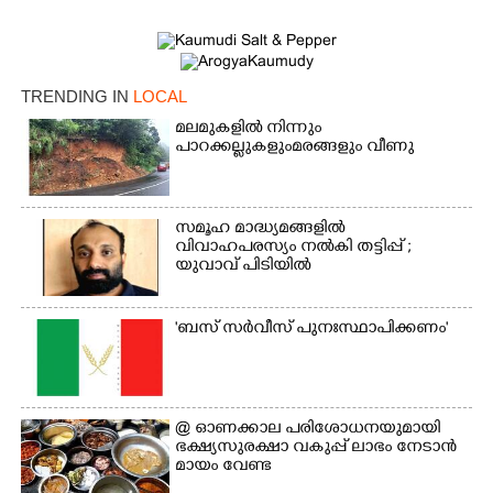
TRENDING IN
LOCAL
മലമുകളിൽ നിന്നും
പാറക്കല്ലുകളുംമരങ്ങളും വീണു
×
സമൂഹ മാദ്ധ്യമങ്ങളിൽ
Share this link
വിവാഹപരസ്യം നൽകി തട്ടിപ്പ് ;
യുവാവ് പിടിയിൽ
'ബസ് സർവീസ് പുനഃസ്ഥാപിക്കണം'
Copy Link
@​​​​​​​ ഓണക്കാല പരിശോധനയുമായി
ഭക്ഷ്യസുരക്ഷാ വകുപ്പ് ലാഭം നേടാൻ
മായം വേണ്ട