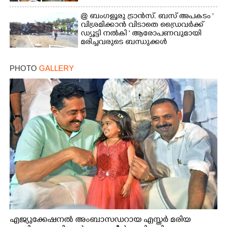
@ ബംഗളൂരു ട്രാൻസ്. ബസ് അപകടം '
വി​ശ്ര​മിക്കാൻ വിടാതെ ഡ്രൈ​വ​ർ​ക്ക്
ഡ്യൂട്ടി നൽകി ' ആരോപണവുമായി
മരിച്ചവരുടെ ബന്ധുക്കൾ
PHOTO
GALLERY
എജ്യുക്കേഷനൽ അംബാസഡറായ എസ്തർ മരിയ