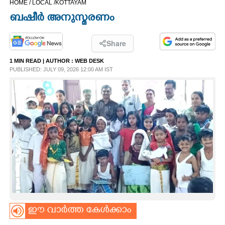
HOME /
LOCAL /
KOTTAYAM
CINEMA
ബഷീർ അനുസ്മരണം
OPINION
Share
1 MIN READ
| AUTHOR :
WEB DESK
PHOTOS
PUBLISHED: JULY 09, 2026 12:00 AM IST
LIFESTYLE
SPIRITUAL
INFO+
ART
ഈ വാർത്ത കേൾക്കാം
ASTRO