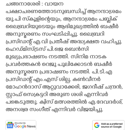
ചങ്ങനാശേരി : വായന
CARTOONS
പക്ഷാചരണത്തോടനുബന്ധിച്ച് ആനന്ദാശ്രമം
യു.പി സ്‌കൂളിന്റെയും, ആനന്ദാശ്രമം പബ്ലിക്
ലൈബ്രറിയുടെയും ആഭിമുഖ്യത്തിൽ ബഷീർ
LITERATURE
അനുസ്മരണം സംഘടിപ്പിച്ചു. ലൈബ്രറി
പ്രസിഡന്റ് എ.വി പ്രതീഷ് അദ്ധ്യക്ഷത വഹിച്ചു.
ZOOM
ഹെഡ്മിസ്ട്രസ് പി.ജെ ബെൻസി
മുഖ്യപ്രഭാഷണം നടത്തി. സിനിമ നാടക
CONTACT US
പ്രവർത്തകൻ റെജു പുലിക്കോടൻ ബഷീർ
അനുസ്മരണ പ്രഭാഷണം നടത്തി. പി.ടി.എ
പ്രസിഡന്റ് എം.എസ് ശില്പ, കൺവീനർ
മോഹൻദാസ് ആറ്റുവാക്കേരി, ജഗദീഷ് ചന്ദ്രൻ,
സ്റ്റാഫ് സെക്രട്ടറി അരുണ ശശി എന്നിവർ
പങ്കെടുത്തു. ക്വിസ് മത്സരത്തിൽ എ.ദേവദർശ്,
അനശ്വര സംഗീത് എന്നിവർ വിജയിച്ചു.