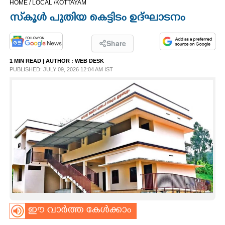
HOME /
LOCAL /
KOTTAYAM
CINEMA
സ്‌കൂൾ പുതിയ കെട്ടിടം ഉദ്ഘാടനം
OPINION
Share
1 MIN READ
| AUTHOR :
WEB DESK
PHOTOS
PUBLISHED: JULY 09, 2026 12:04 AM IST
LIFESTYLE
SPIRITUAL
INFO+
ART
ഈ വാർത്ത കേൾക്കാം
ASTRO