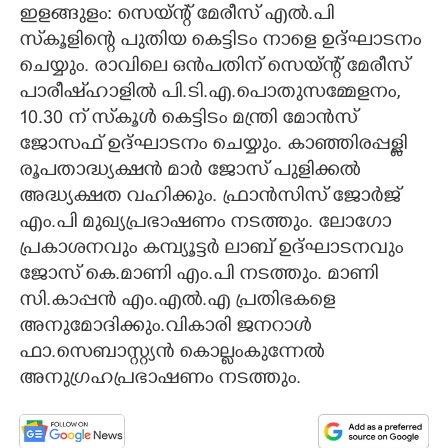
ഇളങ്ങുളം: സെയ്ന്റ് മേരീസ് എൽ.പി
CARTOONS
സ്‌കൂളിന്റെ പുതിയ കെട്ടിടം നാളെ ഉദ്ഘാടനം
ചെയ്യും. രാവിലെ ഒൻപതിന് സെയ്ന്റ് മേരീസ്
പാരീഷ്ഹാളിൽ പി.ടി.എ.പൊതുസമ്മേളനം,
LITERATURE
10.30 ന് സ്‌കൂൾ കെട്ടിടം മന്ത്രി മോൻസ്
ജോസഫ് ഉദ്ഘാടനം ചെയ്യും. കാഞ്ഞിരപ്പള്ളി
ZOOM
രൂപതാദ്ധ്യക്ഷൻ മാർ ജോസ് പുളിക്കൽ
അദ്ധ്യക്ഷത വഹിക്കും. ഫ്രാൻസിസ് ജോർജ്
CONTACT US
എം.പി മുഖ്യപ്രഭാഷണം നടത്തും. ലോഗോ
പ്രകാശനവും കമ്പ്യൂട്ടർ ലാബ് ഉദ്ഘാടനവും
ജോസ് കെ.മാണി എം.പി നടത്തും. മാണി
സി.കാപ്പൻ എം.എൽ.എ പ്രതിഭകളെ
അനുമോദിക്കും.വികാരി ജനറാൾ
ഫാ.സെബാസ്റ്റ്യൻ കൊല്ലംകുന്നേൽ
അനുഗ്രഹപ്രഭാഷണം നടത്തും.