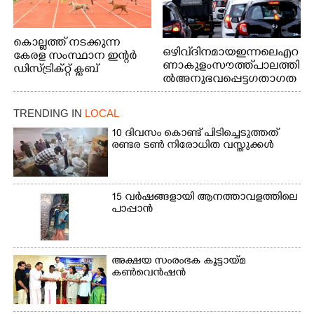
കൊല്ലത്ത് നടക്കുന്ന
ഒഴിവ് ദിനമായ ഇന്നലെ എറ
കേരള സംസ്ഥാന ഇന്റർ
ണാകുളം സൗത്ത് പാലത്തി
ഡിസ്ട്രിക്റ്റ് ക്ലബ്
ൽ അനുഭവപ്പെട്ട ഗതാഗത
അത്‌ലറ്റിക്
ക്കുരുക്ക്
ചാമ്പ്യൻഷിപ്പിൽ അണ്ടർ
20 ആൺകുട്ടികളുടെ 200
TRENDING IN
LOCAL
മീറ്റർ ഓട്ടം ഫൈനൽ
10 ദിവസം കൊണ്ട് പിടിച്ചെടുത്തത്
മത്സരത്തിനിടെ സിന്തറ്റിക്
രണ്ടര ടൺ നിരോധിത വസ്തുക്കൾ
ട്രാക്കിന് കുറുകെ ഓടുന്ന
നായകൾ.
15 വർഷങ്ങളായി ആനത്താവളത്തിലെ
പാപ്പാൻ
അക്ഷയ സംരംഭക കൂട്ടായ്മ
കൺവെൻഷൻ