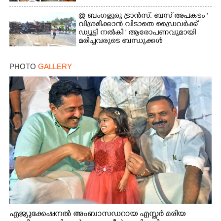
@ ബംഗളൂരു ട്രാൻസ്. ബസ് അപകടം '
വി​ശ്ര​മിക്കാൻ വിടാതെ ഡ്രൈ​വ​ർ​ക്ക്
ഡ്യൂട്ടി നൽകി ' ആരോപണവുമായി
മരിച്ചവരുടെ ബന്ധുക്കൾ
PHOTO
GALLERY
എജ്യുക്കേഷനൽ അംബാസഡറായ എസ്തർ മരിയ