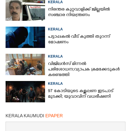
KERALA
നിരന്തര കുറ്റവാളിക്ക് ജില്ലയിൽ
സഞ്ചാര നിയന്ത്രണം
KERALA
പട്ടാപ്പകൽ വീട് കുത്തി തുറന്ന്
മോഷണം
KERALA
വിജിലൻസ് മിന്നൽ
പരിശോധന; വ്യാപക ക്രമക്കേടുകൾ
കണ്ടെത്തി
KERALA
97 കോടിയുടെ കള്ളപ്പണ ഇടപാട്
മുടക്കി; യുവാവിന് വധഭീഷണി
KERALA KAUMUDI
EPAPER