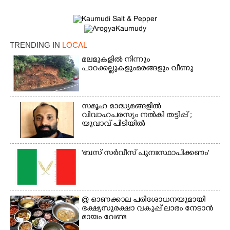
TRENDING IN
LOCAL
മലമുകളിൽ നിന്നും
പാറക്കല്ലുകളുംമരങ്ങളും വീണു
×
സമൂഹ മാദ്ധ്യമങ്ങളിൽ
Share this link
വിവാഹപരസ്യം നൽകി തട്ടിപ്പ് ;
യുവാവ് പിടിയിൽ
'ബസ് സർവീസ് പുനഃസ്ഥാപിക്കണം'
Copy Link
@​​​​​​​ ഓണക്കാല പരിശോധനയുമായി
ഭക്ഷ്യസുരക്ഷാ വകുപ്പ് ലാഭം നേടാൻ
മായം വേണ്ട