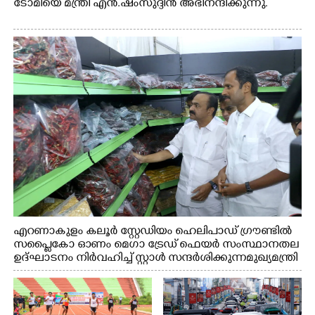
ടോമിയെ മന്ത്രി എൻ.ഷംസുദ്ദീൻ അഭിനന്ദിക്കുന്നു.
എറണാകുളം കലൂർ സ്റ്റേഡിയം ഹെലിപാഡ് ഗ്രൗണ്ടിൽ
സപ്ളൈകോ ഓണം മെഗാ ട്രേഡ് ഫെയർ സംസ്ഥാനതല
ഉദ്ഘാടനം നിർവഹിച്ച് സ്റ്റാൾ സന്ദർശിക്കുന്ന മുഖ്യമന്ത്രി
വി.ഡി. സതീശൻ. മന്ത്രി അനൂപ് ജേക്കബ് സമീപം