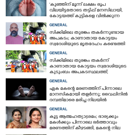
'കുഞ്ഞിന് മൂന്ന് ലക്ഷം രൂപ
വിലയിട്ടതോടെ തട്ടിപ്പ് മനസിലായി,
കോട്ടയത്ത് കുട്ടികളെ വിൽക്കുന്ന
സംഘം'; കൂടുതൽ
GENERAL
വെളിപ്പെടുത്തലുമായി ഗർഭിണി
സിക്കിമിലെ തുരങ്കം തകർന്നുണ്ടായ
അപകടം; കാണാതായ കോട്ടയം
സ്വദേശിയുടെ മൃതദേഹം കണ്ടെത്തി
GENERAL
സിക്കിമിലെ തുരങ്കം തകർന്ന്
കാണാതായ കോട്ടയം സ്വദേശിയുടെ
കുടുംബം അപകടസ്ഥലത്ത്;
രക്ഷാപ്രവർത്തനം ദുഷ്‌കരമെന്ന്
GENERAL
വിവരം
ഏക മകന്റെ മരണത്തിന് പിന്നാലെ
മാനസികമായി തളർന്നു; വൈപ്പിനിൽ
ദമ്പതിമാരെ മരിച്ച നിലയിൽ
കണ്ടെത്തി
GENERAL
കൂട്ട ആത്മഹത്യാശ്രമം; ഭാര്യക്കും
മകൾക്കും പിന്നാലെ ഭർത്താവും
മരണത്തിന് കീഴടങ്ങി, മകന്റെ നില
അതീവ ഗുരുതരം