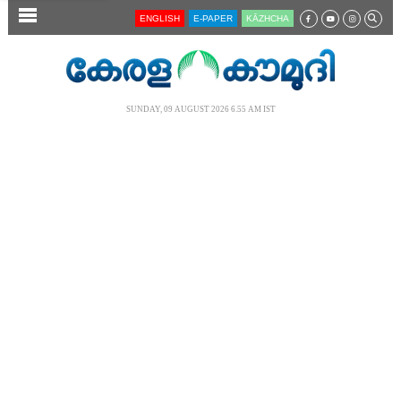
SECTIONS
ENGLISH
E-PAPER
KĀZHCHA
HOME
LATEST
SUNDAY, 09 AUGUST 2026 6.55 AM IST
AUDIO
NOTIFIED NEWS
POLL
KERALA
LOCAL
NEWS 360
CASE DIARY