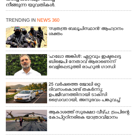
നീങ്ങുന്ന യുവതികൾ.
എറണാകുളം മേനകയിൽ
നിന്നുള്ള കാഴ്ച
TRENDING IN
NEWS 360
'സ്വതന്ത്ര ബലൂചിസ്ഥാൻ' ആഹ്വാനം
ശക്തം
'ഹലോ അങ്കിൾ': ഏറ്റവും ഇഷ്ടപ്പെട്ട
ബിജെപി നേതാവ് ആരാണെന്ന്
വെളിപ്പെടുത്തി രാഹുൽ ഗാന്ധി
25 വർഷത്തെ ജോലി ഒറ്റ
ദിവസംകൊണ്ട് തകർന്നു;
ഉപജീവനത്തിനായി ടാക്‌സി
ഡ്രൈവറായി,​ അനുഭവം പങ്കുവച്ച്
യുവതി
ആകാശത്ത് സുരക്ഷാ വീഴ്‌ച: ട്രംപിന്റെ
കോ‌പ്‌റ്ററിനരികെ യാത്രാവിമാനം