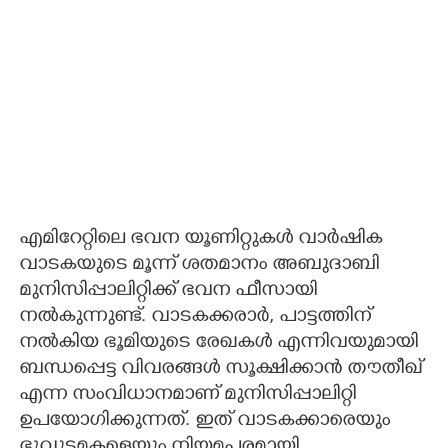
എമിറേറ്റിലെ ഭവന യൂണിറ്റുകൾ വാർഷിക
വാടകയുടെ മൂന്ന് ശതമാനം അബുദാബി
മുനിസിപ്പാലിറ്റിക്ക് ഭവന ഫീസായി
നൽകുന്നുണ്ട്. വാടകക്കരാർ, പാട്ടത്തിന്
നൽകിയ ഭൂമിയുടെ രേഖകൾ എന്നിവയുമായി
ബന്ധപ്പെട്ട വിവരങ്ങൾ സൂക്ഷിക്കാൻ തൗതീഖ്
എന്ന സംവിധാനമാണ് മുനിസിപ്പാലിറ്റി
ഉപയോഗിക്കുന്നത്. ഇത് വാടകക്കാരെയും
ഭൂവുടമകളെയും നിയമപരമായി