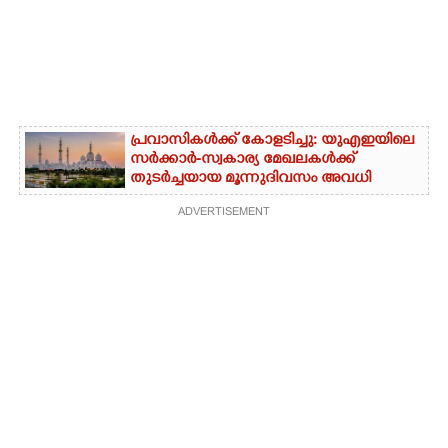
പ്രവാസികൾക്ക് കോളടിച്ചു: യുഎഇയിലെ
സർക്കാർ-സ്വകാര്യ മേഖലകൾക്ക്
തുടർച്ചയായ മൂന്നുദിവസം അവധി
ADVERTISEMENT