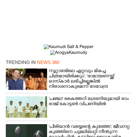
TRENDING IN
NEWS 360
'നൂറ്റാണ്ടിലെ ഏറ്റവും മികച്ച
ചിത്രമായിരിക്കും': 'രാമായണ'യ്ക്ക്
ഓസ്കാ‌ർ ലഭിച്ചില്ലെങ്കിൽ
നിരാശനാകുമെന്ന് ദേവേന്ദ്ര
ഫഡ്നാവിസ്
'​പ​ഞ്ചാ​'​ ​കൈ​ത്ത​റി​ ​ശ്രേ​ണി​യു​മാ​യി​ ​രാം​
രാ​ജ് ​കോ​ട്ടൺ വിപണിയിൽ
'പിരിയാൻ വയ്യെന്റെ കുഞ്ഞേ'; ജീവനറ്റ
കുഞ്ഞിനെ ചുമലിലേറ്റി നീന്തുന്ന