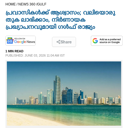
HOME /
NEWS 360 /
GULF
CINEMA
പ്രവാസികൾക്ക് ആശ്വാസം; വലിയൊരു
തുക ലാഭിക്കാം, നിർണായക
OPINION
പ്രഖ്യാപനവുമായി ഗൾഫ് രാജ്യം
PHOTOS
Share
1 MIN READ
LIFESTYLE
PUBLISHED: JUNE 03, 2026 11:04 AM IST
SPIRITUAL
INFO+
ART
ASTRO