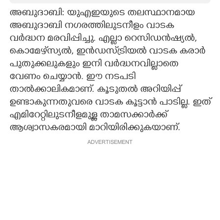
അബുദാബി: യുഎഇയുടെ തലസ്ഥാനമായ
CARTOONS
അബുദാബി നഗരത്തിലുടനീളം വാടക
വർദ്ധന മരവിപ്പിച്ചു. എല്ലാ റെസിഡൻഷ്യൽ,
LITERATURE
കൊമേഴ്‌സ്യൽ, ഇൻഡസ്‌ട്രിയൽ വാടക കരാർ
പുതുക്കലുകളും ഇനി വർദ്ധനവില്ലാതെ
ZOOM
വേണം ചെയ്യാൻ. ഈ നടപടി
താൽക്കാലികമാണ്. കൂടുതൽ അറിയിപ്പ്
ഉണ്ടാകുന്നതുവരെ വാടക കൂട്ടാൻ പാടില്ല. ഇത്
CONTACT US
എമിറേറ്റിലുടനീളമുള്ള താമസക്കാർക്ക്
ആശ്വാസകരമായി മാറിയിരിക്കുകയാണ്.
ADVERTISEMENT