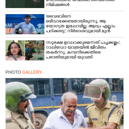
ഡോൾഫിൻ; കടലിലെ വൈകാരിക
നിമിഷങ്ങൾ
'വൈഭവിനെ
ഒഴിവാക്കേണ്ടതായിരുന്നു,​ ആ
യോഗ്യത ഇപ്പോഴില്ല, ആദ്യം എല്ലാം
പഠിക്കട്ടെ'; നിർദേശവുമായി മുൻ
ക്രിക്കറ്റ് താരം
'സുരക്ഷ ഉറപ്പാക്കുമെന്നത് പച്ചക്കള്ളം';
റാപ്പിഡോ യാത്രയിൽ ജീവിതം
തകർന്നു, കമ്പനിക്കെതിരെ
പരാതിയുമായി യുവതി
PHOTO
GALLERY