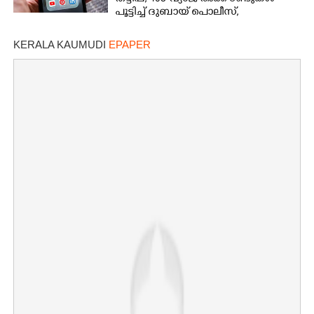
പൂട്ടിച്ച് ദുബായ് പൊലീസ്,
പ്രവാസികൾക്ക് ജാഗ്രതാ നിർദേശം
KERALA KAUMUDI
EPAPER