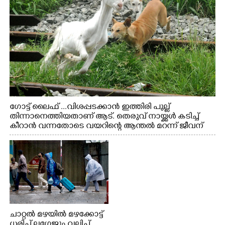
ഗോട്ട് ലൈഫ് ...വിശപ്പടക്കാൻ ഇത്തിരി പുല്ല്
തിന്നാനെത്തിയതാണ് ആട്. തെരുവ് നായ്ക്കൾ കടിച്ച്
കീറാൻ വന്നതോടെ വയറിന്റെ ആന്തൽ മറന്ന് ജീവന്
വേണ്ടിയായി ഓട്ടം. എറണാകുളം വാത്തുരുത്തിയിൽ
നിന്നുള്ള കാഴ്ച
ചാറ്റൽ മഴയിൽ മഴക്കോട്ട്
ധരിച്ച് ലഗേജും വലിച്ച്