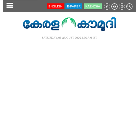
SECTIONS
ENGLISH
E-PAPER
KĀZHCHA
HOME
LATEST
SATURDAY, 08 AUGUST 2026 3.56 AM IST
AUDIO
NOTIFIED NEWS
POLL
KERALA
LOCAL
NEWS 360
CASE DIARY