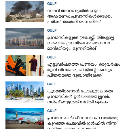
GULF
സൗദി അറേബ്യയിൽ ഹൂതി
ആക്രമണം; പ്രവാസികൾക്കടക്കം
പരിക്ക്, യെമനി സൈനികർ
കൊല്ലപ്പെട്ടു
GULF
പ്രവാസികളുടെ ശ്രദ്ധയ്ക്ക്: തിങ്കളാഴ്ച
വരെ യുഎഇയിലെ കാലാവസ്ഥ
മാറിമറിയും, മുന്നറിയിപ്പ്
GULF
എട്ടുവർഷത്തെ പ്രണയം,​ ഒരുവർഷം
മുമ്പ് വിവാഹം; ഷിജിന്റെ അന്ത്യം
പ്രിയതമയെ ദുബായിലേക്ക്
കൊണ്ടുവരാനുള്ള ഒരുക്കത്തിനിടെ
GULF
പുറത്തിറങ്ങാൻ പോലുമാകാതെ
പ്രവാസികൾ ഉൾപ്പെടെയുള്ളവർ;
ഗൾഫ് രാജ്യത്ത് സ്ഥിതി രൂക്ഷം
GULF
പ്രവാസികൾക്ക് സന്തോഷ വാർത്ത;
കുറഞ്ഞ ചെലവിൽ ഗൾഫിൽ നിന്ന്