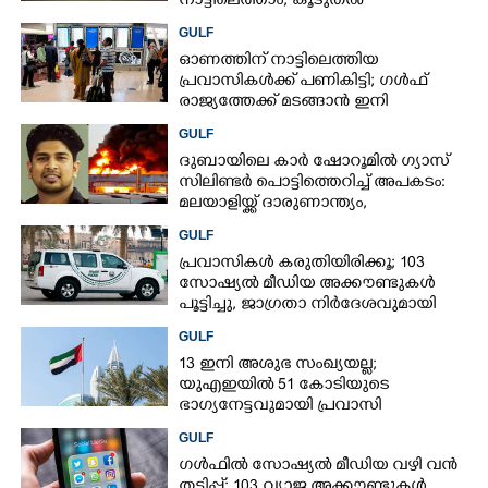
നാട്ടിലെത്താം,​ കൂടുതൽ
സർവീസുകളുമായി എയർഇന്ത്യ
GULF
എക്സ്പ്രസ്
ഓണത്തിന് നാട്ടിലെത്തിയ
പ്രവാസികൾക്ക് പണികിട്ടി; ഗൾഫ്
രാജ്യത്തേക്ക് മടങ്ങാൻ ഇനി
ഇരട്ടിയിലധികം പണം ചെലവാക്കണം
GULF
ദുബായിലെ കാർ ഷോറൂമിൽ ഗ്യാസ്
സിലിണ്ടർ പൊട്ടിത്തെറിച്ച് അപകടം:
മലയാളിയ്ക്ക് ദാരുണാന്ത്യം,
അഞ്ചുപേർക്ക് പരിക്ക്
GULF
പ്രവാസികൾ കരുതിയിരിക്കൂ; 103
സോഷ്യൽ മീഡിയ അക്കൗണ്ടുകൾ
പൂട്ടിച്ചു, ജാഗ്രതാ നിർദേശവുമായി
ഗൾഫ് രാജ്യം
GULF
13 ഇനി അശുഭ സംഖ്യയല്ല;
യുഎഇയിൽ 51 കോടിയുടെ
ഭാഗ്യനേട്ടവുമായി പ്രവാസി
GULF
ഗൾഫിൽ സോഷ്യൽ മീഡിയ വഴി വൻ
തട്ടിപ്പ്; 103 വ്യാജ അക്കൗണ്ടുകൾ