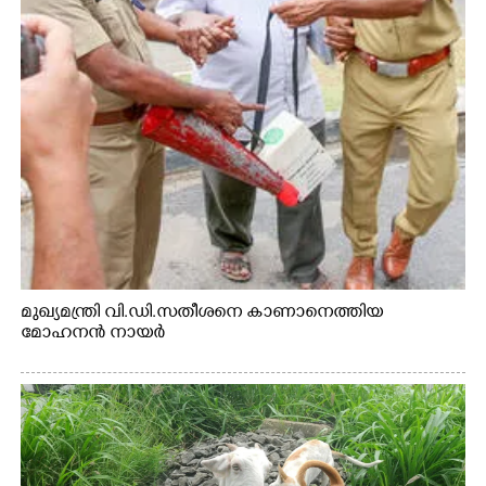
മുഖ്യമന്ത്രി വി.ഡി.സതീശനെ കാണാനെത്തിയ
മോഹനൻ നായർ