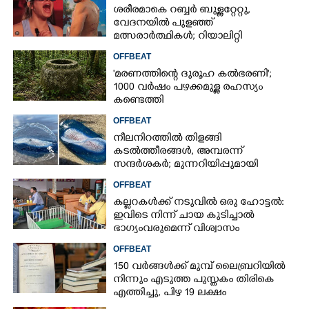
ശരീരമാകെ റബ്ബർ ബുള്ളറ്റേറ്റു,
വേദനയിൽ പുളഞ്ഞ്
മത്സരാർത്ഥികൾ; റിയാലിറ്റി
ഷോയ്‌ക്കെതിരെ വ്യാപക വിമർശനം
OFFBEAT
'മരണത്തിന്റെ ദുരൂഹ കൽഭരണി';
1000 വർഷം പഴക്കമുള്ള രഹസ്യം
കണ്ടെത്തി
OFFBEAT
നീലനിറത്തിൽ തിളങ്ങി
കടൽത്തീരങ്ങൾ, അമ്പരന്ന്
സന്ദർശകർ; മുന്നറിയിപ്പുമായി
സമുദ്രവിദഗ്‌ദ്ധ‌ർ
OFFBEAT
കല്ലറകൾക്ക് നടുവിൽ ഒരു ഹോട്ടൽ:
ഇവിടെ നിന്ന് ചായ കുടിച്ചാൽ
ഭാഗ്യംവരുമെന്ന് വിശ്വാസം
OFFBEAT
150 വർങ്ങൾക്ക് മുമ്പ് ലൈബ്രറിയിൽ
നിന്നും എടുത്ത പുസ്തകം തിരികെ
എത്തിച്ചു,​ പിഴ 19 ലക്ഷം