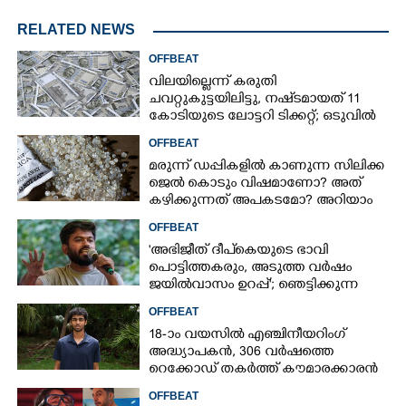
RELATED NEWS
OFFBEAT
വിലയില്ലെന്ന് കരുതി
ചവറ്റുകുട്ടയിലിട്ടു, നഷ്‌ടമായത് 11
കോടിയുടെ ലോട്ടറി ടിക്കറ്റ്; ഒടുവിൽ
ഭാഗ്യം തുണയായി
OFFBEAT
മരുന്ന് ഡപ്പികളിൽ കാണുന്ന സിലിക്ക
ജെൽ കൊടും വിഷമാണോ? അത്
കഴിക്കുന്നത് അപകടമോ? അറിയാം
OFFBEAT
'അഭിജീത് ദീപ്‌കെയുടെ ഭാവി
പൊട്ടിത്തകരും, അടുത്ത വർഷം
ജയിൽവാസം ഉറപ്പ്'; ഞെട്ടിക്കുന്ന
പ്രവചനവുമായി ജ്യോതിഷി
OFFBEAT
18-ാം വയസിൽ എഞ്ചിനീയറിംഗ്
അദ്ധ്യാപകൻ, 306 വർഷത്തെ
റെക്കോഡ് തകർത്ത് കൗമാരക്കാരൻ
OFFBEAT