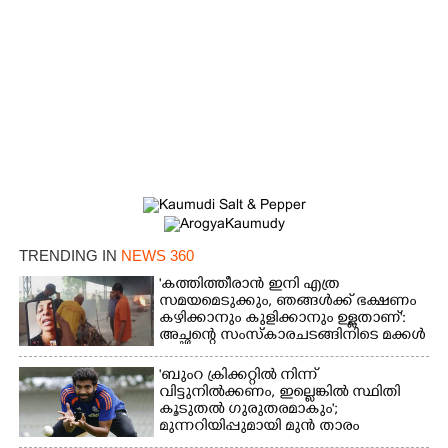
TRENDING IN
NEWS 360
'കത്തിത്തീരാൻ ഇനി എത്ര
സമയമെടുക്കും, ഞങ്ങൾക്ക് ഭക്ഷണം
കഴിക്കാനും കുളിക്കാനും ഉള്ളതാണ്':
അച്ഛന്റെ സംസ്കാരചടങ്ങിനിടെ മക്കൾ
'ബുംറ ക്രിക്കറ്റിൽ നിന്ന്
വിട്ടുനിൽക്കണം, ഇല്ലെങ്കിൽ സ്ഥിതി
കൂടുതൽ ഗുരുതരമാകും';
മുന്നറിയിപ്പുമായി മുൻ താരം