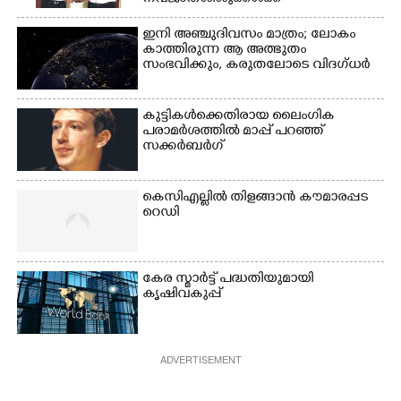
സ്വർണമോതിരം  വിദ്യാർത്ഥികൾക്ക്
സൈക്കിൾ
ഇനി അഞ്ചുദിവസം മാത്രം; ലോകം
കാത്തിരുന്ന ആ അത്ഭുതം
സംഭവിക്കും, കരുതലോടെ വിദഗ്ധർ
കുട്ടികൾക്കെതിരായ ലൈംഗിക
പരാമർശത്തിൽ മാപ്പ് പറഞ്ഞ്
സക്കർബർഗ്
കെസിഎല്ലിൽ തിളങ്ങാൻ കൗമാരപ്പട
റെഡി
കേര സ്മാർട്ട് പദ്ധതിയുമായി
കൃഷിവകുപ്പ്
ADVERTISEMENT