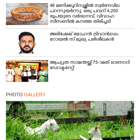
48 മണിക്കൂറിനുള്ളിൽ സ്വർണവില
പറന്നുയർന്നു; ഒരു പവന് 4,200
രൂപയുടെ വർദ്ധനവ്, വിവാഹ
സീസണിൽ കനത്ത തിരിച്ചടി
അഭിഷേക് മോഹൻ ട്രിവാൻഡ്രം
റോയൽ സ് മുഖ്യ പരിശീലകൻ
ആച്യുത സാമന്തയ്ക്ക് 75-ാമത് ഓണററി
ഡോക്ടറേറ്റ്
PHOTO
GALLERY