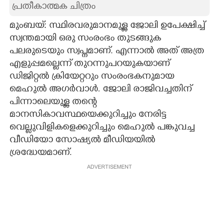
പ്രതീകാത്മക ചിത്രം
CARTOONS
മുംബയ്: സ്ഥിരവരുമാനമുള്ള ജോലി ഉപേക്ഷിച്ച്
സ്വന്തമായി ഒരു സംരംഭം തുടങ്ങുക
LITERATURE
പലരുടെയും സ്വപ്നമാണ്. എന്നാൽ അത് അത്ര
എളുപ്പമല്ലെന്ന് തുറന്നുപറയുകയാണ്
ZOOM
ഡിജിറ്റൽ ക്രിയേറ്ററും സംരംഭകനുമായ
മെഹുൽ അഗർവാൾ. ജോലി രാജിവച്ചതിന്
പിന്നാലെയുള്ള തന്റെ
CONTACT US
മാനസികാവസ്ഥയെക്കുറിച്ചും നേരിട്ട
വെല്ലുവിളികളെക്കുറിച്ചും മെഹുൽ പങ്കുവച്ച
വീഡിയോ സോഷ്യൽ മീഡിയയിൽ
ശ്രദ്ധേയമാണ്.
ADVERTISEMENT