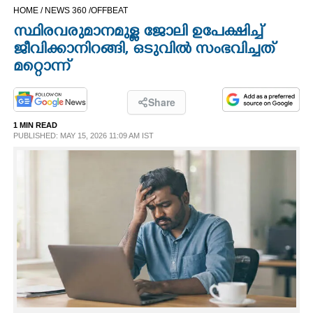
HOME /
NEWS 360 /
OFFBEAT
CINEMA
സ്ഥിരവരുമാനമുള്ള ജോലി ഉപേക്ഷിച്ച്
ജീവിക്കാനിറങ്ങി, ഒടുവിൽ സംഭവിച്ചത്
OPINION
മറ്റൊന്ന്
PHOTOS
Share
1 MIN READ
LIFESTYLE
PUBLISHED: MAY 15, 2026 11:09 AM IST
SPIRITUAL
INFO+
ART
ASTRO