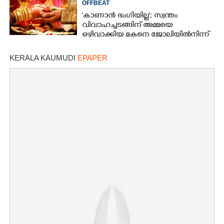
×
OFFBEAT
Share this link
'കാണാൻ ഭംഗിയില്ല'; സ്വന്തം
വിവാഹച്ചടങ്ങിന് അമ്മയെ
ഒഴിവാക്കിയ മകനെ ജോലിയിൽനിന്ന്
പുറത്താക്കി
KERALA KAUMUDI
EPAPER
Copy Link