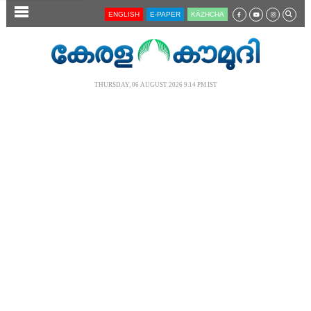
SECTIONS
ENGLISH
E-PAPER
KĀZHCHA
HOME
LATEST
THURSDAY, 06 AUGUST 2026 9.14 PM IST
AUDIO
NOTIFIED NEWS
POLL
KERALA
LOCAL
NEWS 360
CASE DIARY