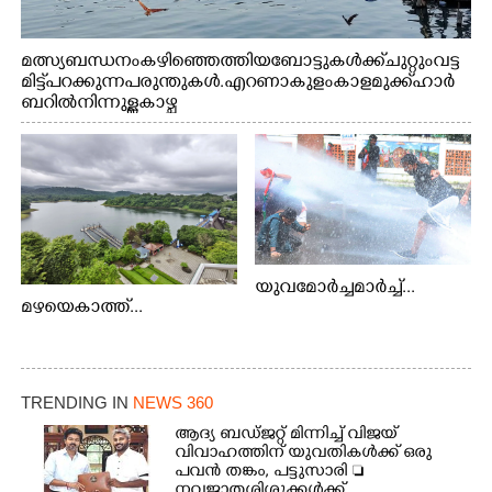
മത്സ്യബന്ധനം കഴിഞ്ഞെത്തിയ ബോട്ടുകൾക്ക് ചുറ്റും വട്ട
മിട്ട് പറക്കുന്ന പരുന്തുകൾ. എറണാകുളം കാളമുക്ക് ഹാർ
ബറിൽ നിന്നുള്ള കാഴ്ച
യുവമോർച്ചമാർച്ച്...
മഴയെകാത്ത്...
TRENDING IN
NEWS 360
ആദ്യ ബഡ്ജറ്റ് മിന്നിച്ച് വിജയ്
വിവാഹത്തിന് യുവതികൾക്ക് ഒരു
പവൻ തങ്കം, പട്ടുസാരി 
നവജാതശിശുക്കൾക്ക്