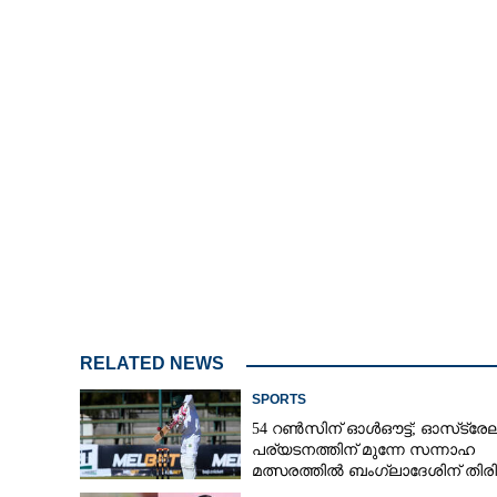
RELATED NEWS
SPORTS
54 റൺസിന് ഓൾഔട്ട്; ഓസ്‌ട്ര
പര്യടനത്തിന് മുന്നേ സന്നാഹ
മത്സരത്തിൽ ബംഗ്ലാദേശിന് തിരിച്
രണ്ടക്കം കടന്നത് ഒരേയൊരു താര