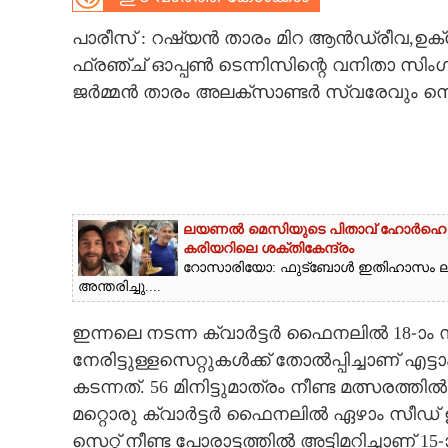
CARTOONS
പാരീസ് : റഷ്യൻ താരം മിറ ആൻഡ്രീവ,ഉക്രേ
ഫ്രഞ്ച് ഓപ്പൺ ടെന്നിസിന്റെ വനിതാ 
ജർമ്മൻ താരം അലക്സാണ്ടർ സ്വരേവും സെമിയ
LITERATURE
ZOOM
CONTACT US
ലയണൽ മെസിയുടെ പിതാവ് ഹോർഹെ മെസ
കരിയറിലെ ശക്തികേന്ദ്രം
റോസാരിയോ: ഫുട്‌ബോൾ ഇതിഹാസം ല
അന്തരിച്ചു....
ഇന്നലെ നടന്ന ക്വാർട്ടർ ഫൈനലിൽ 18-ാം 
നേരിട്ടുള്ളസെറ്റുകൾക്ക് തോൽപ്പിച്ചാണ്
കടന്നത്. 56 മിനിട്ടുമാത്രം നീണ്ട മത്സരത്ത
മറ്റൊരു ക്വാർട്ടർ ഫൈനലിൽ ഏഴാം സീഡ് 
സെറ്റ് നീണ്ട പോരാട്ടത്തിൽ അട്ടിമറിച്ചാണ് 1