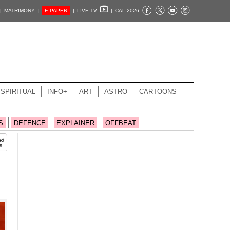
|
MATRIMONY |
E-PAPER
|
LIVE TV
|
CAL 2026
SPIRITUAL
INFO+
ART
ASTRO
CARTOONS
S
DEFENCE
EXPLAINER
OFFBEAT