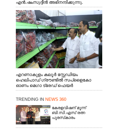
എൻ.ഷംസുദ്ദീൻ അഭിനന്ദിക്കുന്നു.
എറണാകുളം കലൂർ സ്റ്റേഡിയം
ഹെലിപാഡ് ഗ്രൗണ്ടിൽ സപ്ളൈകോ
ഓണം മെഗാ ട്രേഡ് ഫെയർ
സംസ്ഥാനതല ഉദ്ഘാടനം നിർവഹിച്ച്
സ്റ്റാൾ സന്ദർശിക്കുന്ന മുഖ്യമന്ത്രി വി.ഡി.
TRENDING IN
NEWS 360
സതീശൻ. മന്ത്രി അനൂപ് ജേക്കബ് സമീപം
കേരളവിഷന് മൂന്ന്
ബി.സി.എസ് രത്ന
പുരസ്‌കാരം