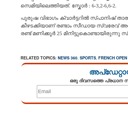
സെമിയിലെത്തിയത്. സ്കോർ : 6-3,2-6,6-2.
പുരുഷ വിഭാഗം ക്വാർട്ടറിൽ സ്പാനിഷ് താര
കീഴടക്കിയാണ് രണ്ടാം സീഡായ സ്വരേവ് അവസാന
രണ്ട് മണിക്കൂർ 25 മിനിട്ടുകൊണ്ടായിരുന്നു 
RELATED TOPICS:
NEWS 360
,
SPORTS
,
FRENCH OPEN
അപ്ഡേറ്റാ
ഒരു ദിവസത്തെ പ്രധാന
Loaded
:
4.68%
/
Unmute