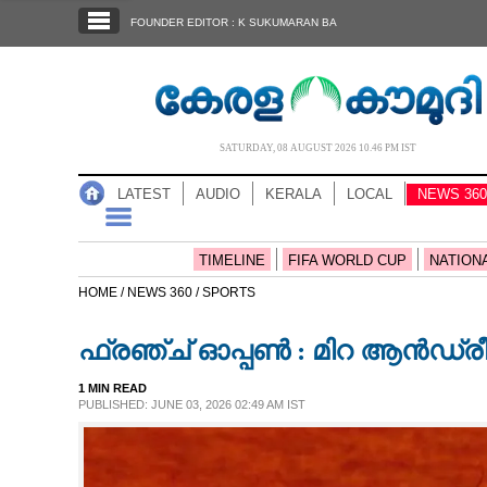
SECTIONS
FOUNDER EDITOR : K SUKUMARAN BA
HOME
LATEST
AUDIO
SATURDAY, 08 AUGUST 2026 10.46 PM IST
NOTIFIED NEWS
LATEST
AUDIO
KERALA
LOCAL
NEWS 360
POLL
KERALA
TIMELINE
FIFA WORLD CUP
NATION
HOME /
NEWS 360 /
SPORTS
LOCAL
ഫ്രഞ്ച് ഓപ്പൺ : മിറ ആൻഡ്രീവ
NEWS 360
1 MIN READ
PUBLISHED: JUNE 03, 2026 02:49 AM IST
CASE DIARY