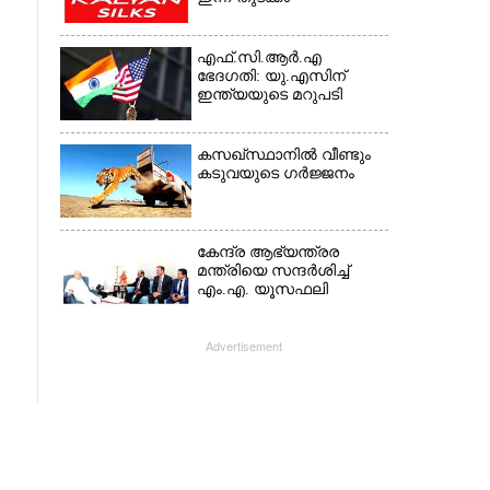
എഫ്.സി.ആർ.എ
ഭേദഗതി: യു.എസിന്
ഇന്ത്യയുടെ മറുപടി
കസഖ്‌സ്ഥാനിൽ വീണ്ടും
കടുവയുടെ ഗർജ്ജനം
കേന്ദ്ര ആഭ്യന്ത്രര
മന്ത്രിയെ സന്ദർശിച്ച്
എം.എ. യൂസഫലി
Advertisement