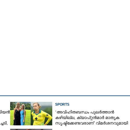
SPORTS
Share this link
േലിയൻ
‘അവിഹിതബന്ധം പുലർത്താൻ
കഴിയില്ല,​ ക്യാപ്റ്റൻമാർ മാതൃക
ചടി,
സൃഷ്ടിക്കേണ്ടവരാണ്' വിമർശനവുമായി
ം
ക്രിക്കറ്റ് താരത്തിന്റെ ഭാര്യ