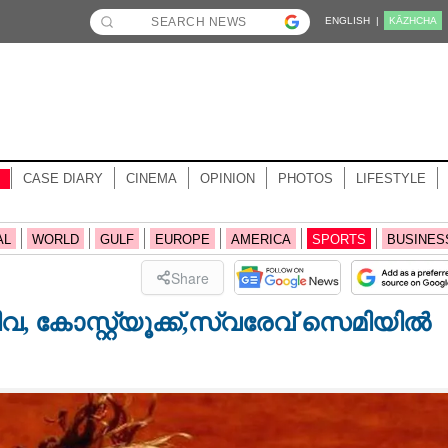
ENGLISH |
KĀZHCHA
CASE DIARY
CINEMA
OPINION
PHOTOS
LIFESTYLE
AL
WORLD
GULF
EUROPE
AMERICA
SPORTS
BUSINES
Share
, കോസ്റ്റ്യൂക്ക്,സ്വരേവ് സെമിയിൽ