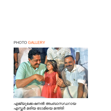
PHOTO
GALLERY
എജ്യുക്കേഷനൽ അംബാസഡറായ
എസ്തർ മരിയ ടോമിയെ മന്ത്രി