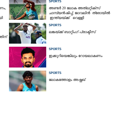
SPORTS
രണം,
അണ്ടർ 20 ലോക അത്‌ലറ്റിക്സ്
ചാമ്പ്യൻഷിപ്പ്; ജാവലിൻ ത്രോയിൽ
Copy Link
യി
ഇന്ത്യയ്ക്ക് വെള്ളി
 : മിറ ആൻഡ്രീവ,
SPORTS
,സ്വരേവ് സെമിയിൽ
ലങ്കയ്ക്ക് ബാറ്റിംഗ് പ്രാക്ടീസ്
തിന്
SPORTS
ഇക്കുറിയെങ്കിലും റോയലാകണം
SPORTS
ലോകത്തോളം അഷ്ഫഖ്