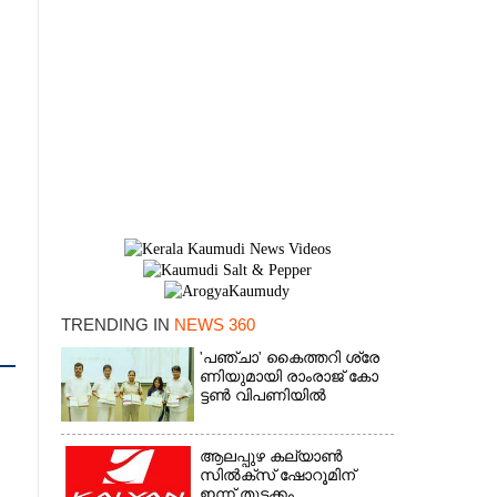
TRENDING IN
NEWS 360
'​പ​ഞ്ചാ​'​ ​കൈ​ത്ത​റി​ ​ശ്രേ​
×
ണി​യു​മാ​യി​ ​രാം​രാ​ജ് ​കോ​
ട്ടൺ വിപണിയിൽ
ആലപ്പുഴ കല്യാൺ
സിൽക്‌സ് ഷോറൂമിന്
ഇന്ന് തുടക്കം