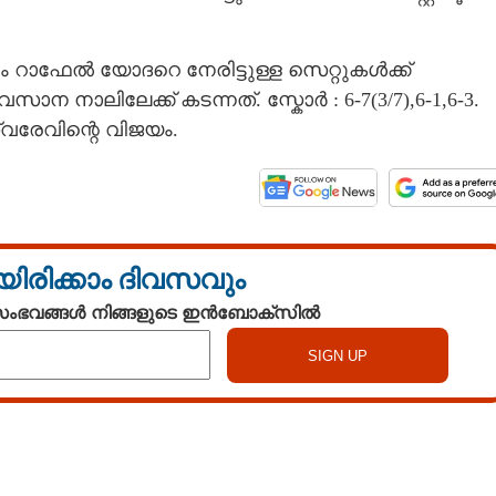
ം റാഫേൽ യോദറെ നേരിട്ടുള്ള സെറ്റുകൾക്ക്
 നാലിലേക്ക് കടന്നത്. സ്കോർ : 6-7(3/7),6-1,6-3.
സ്വരേവിന്റെ വിജയം.
യിരിക്കാം ദിവസവും
 സംഭവങ്ങൾ നിങ്ങളുടെ ഇൻബോക്സിൽ
Watch More