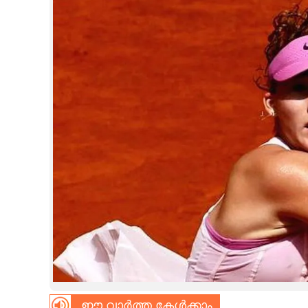
CINEMA
OPINION
PHOTOS
LIFESTYLE
SPIRITUAL
INFO+
ART
ASTRO
ഈ വാർത്ത കേൾക്കാം