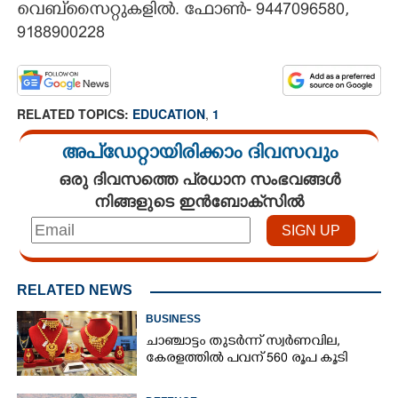
വെബ്‌സൈറ്റുകളിൽ. ഫോൺ- 9447096580,
9188900228
RELATED TOPICS:
EDUCATION
,
1
അപ്ഡേറ്റായിരിക്കാം ദിവസവും
ഒരു ദിവസത്തെ പ്രധാന സംഭവങ്ങൾ
നിങ്ങളുടെ ഇൻബോക്സിൽ
RELATED NEWS
BUSINESS
ചാഞ്ചാട്ടം തുടർന്ന് സ്വർണവില,
കേരളത്തിൽ പവന് 560 രൂപ കൂടി