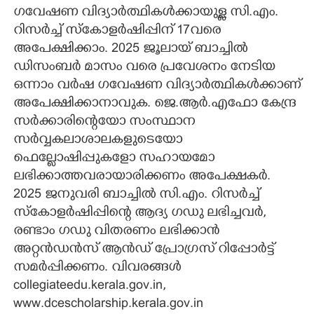
ഗവേഷണ വിദ്യാർത്ഥികൾക്കായുള്ള സി.എം.
CARTOONS
റിസർച്ച് സ്കോളർഷിപ്പിന് 17വരെ
അപേക്ഷിക്കാം. 2025 ജൂലായ് ബാച്ചിൽ
LITERATURE
ഡിസംബർ മാസം വരെ പ്രവേശനം നേടിയ
ഒന്നാം വർഷ ഗവേഷണ വിദ്യാർത്ഥികൾക്കാണ്
അപേക്ഷിക്കാനാവുക. ജെ.ആർ.എഫോ കേന്ദ്ര
ZOOM
സർക്കാരിന്റെയോ സംസ്ഥാന
സർവ്വകലാശാലകളുടെയോ
CONTACT US
ഫെല്ലോഷിപ്പുകളോ സഹായമോ
ലഭിക്കാത്തവരായാരിക്കണം അപേക്ഷകർ.
2025 ജനുവരി ബാച്ചിൽ സി.എം. റിസർച്ച്
സ്കോളർഷിപ്പിന്റെ ആദ്യ ഗഡു ലഭിച്ചവർ,
രണ്ടാം ഗഡു വിതരണം ലഭിക്കാൻ
അറ്റൻഡൻസ് ആൻഡ് പ്രോഗ്രസ് റിപ്പോർട്ട്
സമർപ്പിക്കണം. വിവരങ്ങൾ
collegiateedu.kerala.gov.in,
www.dcescholarship.kerala.gov.in