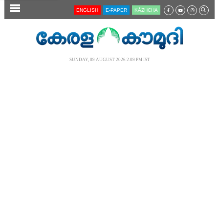
SECTIONS
ENGLISH
E-PAPER
KĀZHCHA
HOME
LATEST
SUNDAY, 09 AUGUST 2026 2.09 PM IST
AUDIO
NOTIFIED NEWS
POLL
KERALA
LOCAL
NEWS 360
CASE DIARY