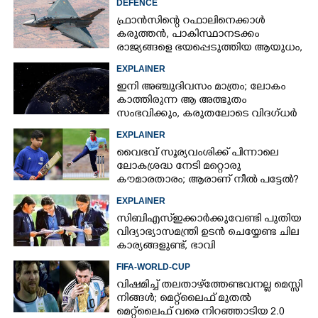
DEFENCE
ഫ്രാൻസിന്റെ റഫാലിനെക്കാൾ
കരുത്തൻ,​ പാകിസ്ഥാനടക്കം
രാജ്യങ്ങളെ ഭയപ്പെടുത്തിയ ആയുധം,​
ഇന്ത്യ നിർമ്മിച്ച എണ്ണം 100ലേക്ക്
EXPLAINER
ഇനി അഞ്ചുദിവസം മാത്രം; ലോകം
കാത്തിരുന്ന ആ അത്ഭുതം
സംഭവിക്കും, കരുതലോടെ വിദഗ്ധർ
EXPLAINER
വൈഭവ് സൂര്യവംശിക്ക് പിന്നാലെ
ലോകശ്രദ്ധ നേടി മറ്റൊരു
കൗമാരതാരം; ആരാണ് നീൽ പട്ടേൽ?
EXPLAINER
സിബിഎസ്ഇക്കാർക്കുവേണ്ടി പുതിയ
വിദ്യാഭ്യാസമന്ത്രി ഉടൻ ചെയ്യേണ്ട ചില
കാര്യങ്ങളുണ്ട്, ഭാവി
കുട്ടിച്ചോറാക്കരുതെന്ന്
FIFA-WORLD-CUP
വിദ്യാർത്ഥികൾ
വിഷമിച്ച് തലതാഴ്‌ത്തേണ്ടവനല്ല മെസ്സി
നിങ്ങള്‍; മെറ്റ്‌ലൈഫ് മുതല്‍
മെറ്റ്‌ലൈഫ് വരെ നിറഞ്ഞാടിയ 2.0