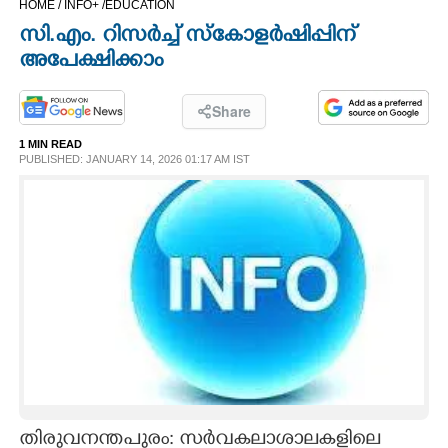
HOME /
INFO+ /
EDUCATION
CINEMA
സി.എം. റിസർച്ച് സ്കോളർഷിപ്പിന്
അപേക്ഷിക്കാം
OPINION
Share
PHOTOS
1 MIN READ
PUBLISHED: JANUARY 14, 2026 01:17 AM IST
LIFESTYLE
SPIRITUAL
INFO+
ART
ASTRO
തിരുവനന്തപുരം: സർവകലാശാലകളിലെ