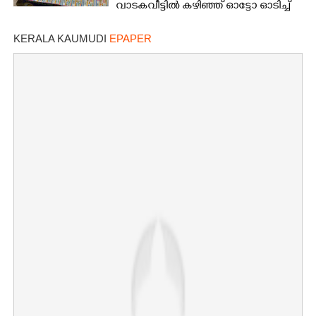
വാടകവീട്ടിൽ കഴിഞ്ഞ് ഓട്ടോ ഓടിച്ച്
73കാരൻ
KERALA KAUMUDI
EPAPER