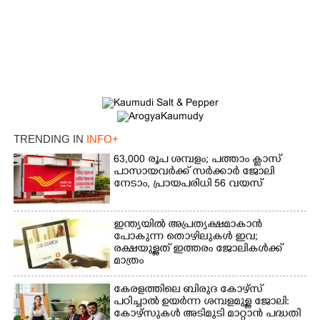
×
Share this link
Copy Link
TRENDING IN
INFO+
63,000 രൂപ ശമ്പളം; പത്താം ക്ലാസ്
പാസായവർക്ക് സർക്കാർ ജോലി
നേടാം, പ്രായപരിധി 56 വയസ്
ഇന്ത്യയിൽ അപ്രത്യക്ഷമാകാൻ
പോകുന്ന തൊഴിലുകൾ ഇവ;
രക്ഷയുള്ളത് ഇത്തരം ജോലികൾക്ക്
മാത്രം
കേരളത്തിലെ ബിരുദ കോഴ്സ്
പഠിച്ചാൽ ഉയർന്ന ശമ്പളമുള്ള ജോലി:​
കോഴ്സുകൾ അടിമുടി മാറ്റാൻ പദ്ധതി