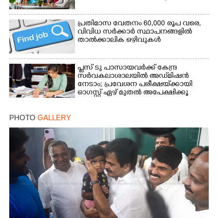
പ്രതിമാസ വേതനം 60,​000 രൂപ വരെ,​
വിവിധ സർക്കാർ സ്ഥാപനങ്ങളിൽ
താൽക്കാലിക ഒഴിവുകൾ
പ്ലസ് ടു പാസായവർക്ക് കേന്ദ്ര
സർവകലാശാലയിൽ അഡ്‌മിഷൻ
നേടാം; പ്രവേശന പരീക്ഷയ്‌ക്കായി
ഓഗസ്റ്റ് ഏഴ് മുതൽ അപേക്ഷിക്കൂ
PHOTO
GALLERY