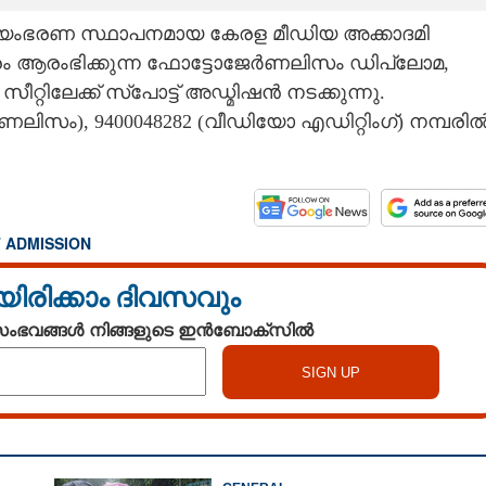
വയംഭരണ സ്ഥാപനമായ കേരള മീഡിയ അക്കാദമി
ം ആരംഭിക്കുന്ന ഫോട്ടോജേർണലിസം ഡിപ്ലോമ,
റ്റിലേക്ക് സ്പോട്ട് അഡ്മിഷൻ നടക്കുന്നു.
ണലിസം), 9400048282 (വീഡിയോ എഡിറ്റിംഗ്) നമ്പരി
 ADMISSION
യിരിക്കാം ദിവസവും
 സംഭവങ്ങൾ നിങ്ങളുടെ ഇൻബോക്സിൽ