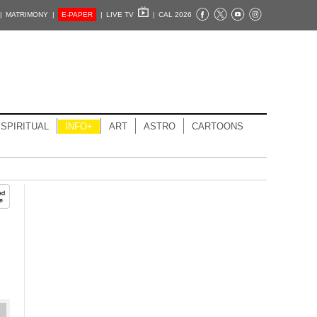
|
MATRIMONY |
E-PAPER
|
LIVE TV
|
CAL 2026
SPIRITUAL
INFO+
ART
ASTRO
CARTOONS