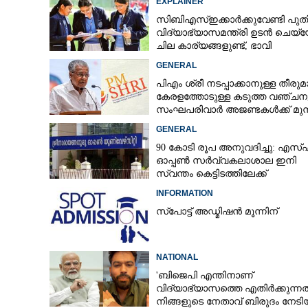
EXPLAINER
സിബിഎസ്ഇക്കാർക്കുവേണ്ടി പു
വിദ്യാഭ്യാസമന്ത്രി ഉടൻ ചെയ്യ
ചില കാര്യങ്ങളുണ്ട്, ഭാവി
കുട്ടിച്ചോറാക്കരുതെന്ന് വിദ്യാർത
GENERAL
പിഎം ശ്രീ നടപ്പാക്കാനുള്ള തീരു
കേരളത്തോടുള്ള കടുത്ത വഞ്ചന,
സംഘപരിവാർ അജണ്ടകൾക്ക് മുന
സർക്കാർ ഓച്ഛാനിച്ചു നിൽക്കുന്നു'
GENERAL
90 കോടി രൂപ അനുവദിച്ചു: എസ
ഓപ്പൺ സർവ്വകലാശാല ഇനി
സ്വന്തം കെട്ടിടത്തിലേക്ക്
INFORMATION
സ്പോട്ട് അഡ്മിഷൻ മൂന്നിന്
NATIONAL
'ബിജെപി എന്തിനാണ്
വിദ്യാഭ്യാസത്തെ എതിർക്കുന്നത്
നിങ്ങളുടെ നേതാവ് ബിരുദം നേടി