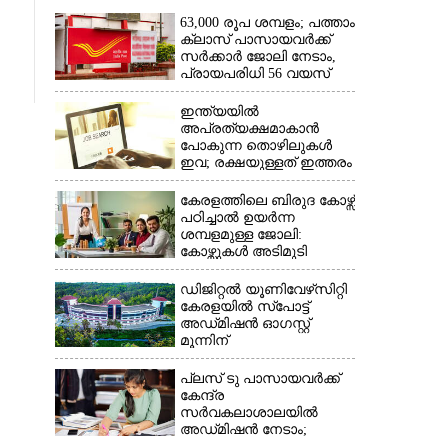
63,000 രൂപ ശമ്പളം; പത്താം
ക്ലാസ് പാസായവർക്ക്
സർക്കാർ ജോലി നേടാം,
പ്രായപരിധി 56 വയസ്
×
ഇന്ത്യയിൽ
അപ്രത്യക്ഷമാകാൻ
പോകുന്ന തൊഴിലുകൾ
ഇവ; രക്ഷയുള്ളത് ഇത്തരം
ജോലികൾക്ക് മാത്രം
കേരളത്തിലെ ബിരുദ കോഴ്സ്
പഠിച്ചാൽ ഉയർന്ന
ശമ്പളമുള്ള ജോലി:​
കോഴ്സുകൾ അടിമുടി
മാറ്റാൻ പദ്ധതി
ഡിജിറ്റൽ യൂണിവേഴ്‌സിറ്റി
കേരളയിൽ സ്പോ‌ട്ട്
അഡ്‌മിഷൻ ഓഗസ്റ്റ്
മൂന്നിന്
പ്ലസ് ടു പാസായവർക്ക്
കേന്ദ്ര
സർവകലാശാലയിൽ
അഡ്‌മിഷൻ നേടാം;
പ്രവേശന പരീക്ഷയ്‌ക്കായി