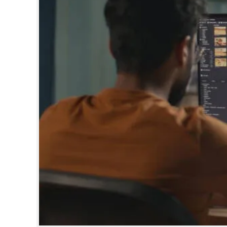
CINEMA
OPINION
PHOTOS
LIFESTYLE
SPIRITUAL
INFO+
ART
ASTRO