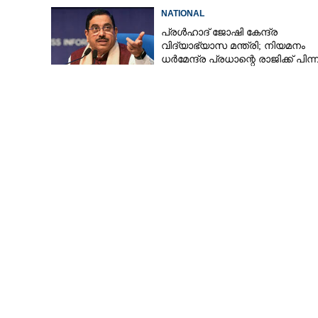
തെളിയിക്കുമോ?'
NATIONAL
പ്രൾഹാദ് ജോഷി കേന്ദ്ര
വിദ്യാഭ്യാസ മന്ത്രി; നിയമനം
ധർമേന്ദ്ര പ്രധാന്റെ രാജിക്ക് പിന
ഫോട്ടോ ജേർണലിസം, വീഡിയോ
എഡിറ്റിംഗ് കോഴ്സുകളിൽ സ്പോട്ട്
അഡ്മിഷൻ