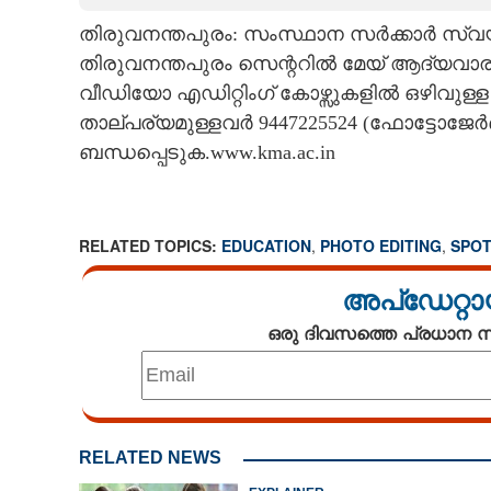
തിരുവനന്തപുരം: സംസ്ഥാന സർക്കാർ സ്
CARTOONS
തിരുവനന്തപുരം സെ
ന്റ
റിൽ മേയ് ആദ്യവാര
വീഡിയോ എഡിറ്റിംഗ് കോഴ്സുകളിൽ ഒഴിവുള്ള സീ
LITERATURE
താല്പര്യമുള്ളവർ 9447225524 (ഫോട്ടോജേർ
ബന്ധപ്പെടുക.www.kma.ac.in
ZOOM
CONTACT US
RELATED TOPICS:
EDUCATION
,
PHOTO EDITING
,
SPOT
അപ്ഡേറ്റാ
ഒരു ദിവസത്തെ പ്രധാന
RELATED NEWS