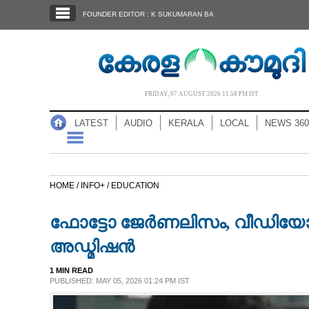
SECTIONS
FOUNDER EDITOR : K SUKUMARAN BA
HOME
LATEST
AUDIO
FRIDAY, 07 AUGUST 2026 11.58 PM IST
NOTIFIED NEWS
LATEST
AUDIO
KERALA
LOCAL
NEWS 360
POLL
KERALA
HOME /
INFO+ /
EDUCATION
LOCAL
ഫോട്ടോ ജേർണലിസം, വീഡിയോ എഡ
NEWS 360
അഡ്മിഷൻ
1 MIN READ
CASE DIARY
PUBLISHED: MAY 05, 2026 01:24 PM IST