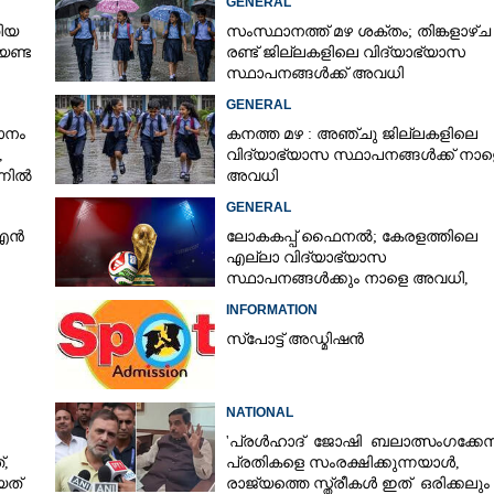
GENERAL
തിയ
സംസ്ഥാനത്ത് മഴ ശക്തം; തിങ്കളാഴ്ച
േണ്ട
രണ്ട് ജില്ലകളിലെ വിദ്യാഭ്യാസ
സ്ഥാപനങ്ങൾക്ക് അവധി
്ഥികൾ
GENERAL
മാനം
കനത്ത മഴ : അഞ്ചു ജില്ലകളിലെ
​
വിദ്യാഭ്യാസ സ്ഥാപനങ്ങൾക്ക് നാള
്നിൽ
അവധി
GENERAL
്എൻ
ലോകകപ്പ് ഫൈനൽ; കേരളത്തിലെ
എല്ലാ വിദ്യാഭ്യാസ
സ്ഥാപനങ്ങൾക്കും നാളെ അവധി,​
നിർദേശം നൽകി മുഖ്യമന്ത്രി
INFORMATION
സ്പോട്ട് അഡ്മിഷൻ
NATIONAL
'പ്രൾഹാദ് ജോഷി ബലാത്സംഗക്കേസ
,
പ്രതികളെ സംരക്ഷിക്കുന്നയാൾ,
യത്
രാജ്യത്തെ സ്ത്രീകൾ ഇത് ഒരിക്കലും