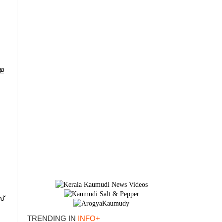
െ
്
TRENDING IN
INFO+