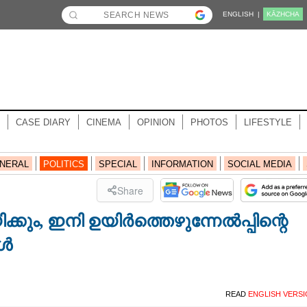
ENGLISH |
KĀZHCHA
CASE DIARY
CINEMA
OPINION
PHOTOS
LIFESTYLE
NERAL
POLITICS
SPECIAL
INFORMATION
SOCIAL MEDIA
Share
ം,​ ഇനി ഉയിർ‍ത്തെഴുന്നേൽ‍പ്പിന്റെ
ങൾ
READ
ENGLISH VERS