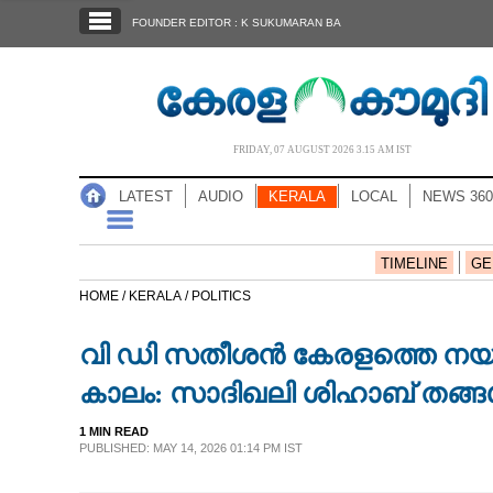
SECTIONS
FOUNDER EDITOR : K SUKUMARAN BA
HOME
LATEST
AUDIO
FRIDAY, 07 AUGUST 2026 3.15 AM IST
NOTIFIED NEWS
LATEST
AUDIO
KERALA
LOCAL
NEWS 360
POLL
KERALA
TIMELINE
GE
HOME /
KERALA /
POLITICS
LOCAL
വി ഡി സതീശൻ കേരളത്തെ നയിക്കു
NEWS 360
കാലം: സാദിഖലി ശിഹാബ് തങ്
1 MIN READ
CASE DIARY
PUBLISHED: MAY 14, 2026 01:14 PM IST