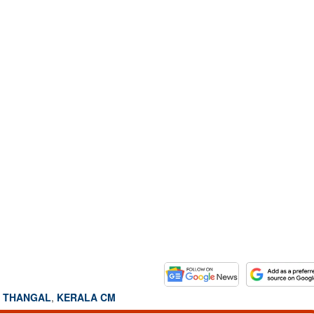
Share this link
Copy Link
േരളത്തെ നയിക്കും,​
ന്നേൽ‍പ്പിന്റെ കാലം:
ബ് തങ്ങൾ
B THANGAL
,
KERALA CM