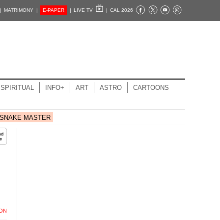
|
MATRIMONY |
E-PAPER
|
LIVE TV
|
CAL 2026
SPIRITUAL
INFO+
ART
ASTRO
CARTOONS
SNAKE MASTER
ION