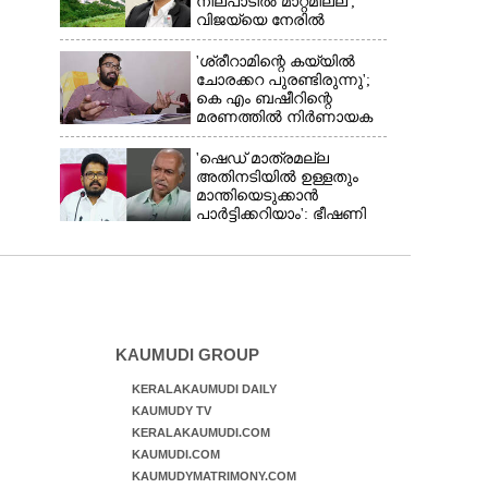
നിലപാടിൽ മാറ്റമില്ല';
വിജയ്‌യെ നേരിൽ
കാണാനൊരുങ്ങി കേരള
സർക്കാർ
'ശ്രീറാമിന്റെ കയ്യിൽ
ചോരക്കറ പുരണ്ടിരുന്നു';
കെ എം ബഷീറിന്റെ
മരണത്തിൽ നിർണായക
മൊഴിയുമായി ദൃക്‌സാക്ഷി
'ഷെഡ് മാത്രമല്ല
അതിനടിയിൽ ഉള്ളതും
മാന്തിയെടുക്കാൻ
പാർട്ടിക്കറിയാം': ഭീഷണി
പ്രസംഗവുമായി കെ കെ
രാഗേഷ്
KAUMUDI GROUP
KERALAKAUMUDI DAILY
KAUMUDY TV
KERALAKAUMUDI.COM
KAUMUDI.COM
KAUMUDYMATRIMONY.COM