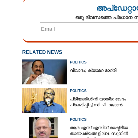
അപ്ഡേറ്റാ
ഒരു ദിവസത്തെ പ്രധാന
RELATED NEWS
POLITICS
വിവാദം; ക്യാമറ മാറ്രി
POLITICS
പ്രിയദർശിനി യാത്ര: ഖേദം
പ്രകടിപ്പിച്ച് സി.പി. ജോൺ
POLITICS
ആർ.എസ്.എസിന് രാഷ്ട്രീയ
താത്പര്യങ്ങളില്ല: സുനിൽ