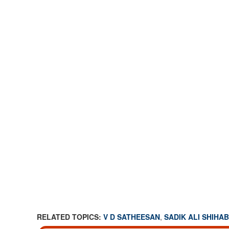
വി ഡി സതീശൻ ക
ഇനി ഉയിർ‍ത്തെഴു
സാദിഖലി ശിഹാ
RELATED TOPICS:
V D SATHEESAN
,
SADIK ALI SHIHA