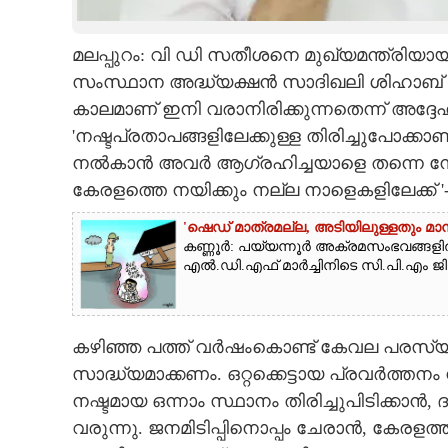
CARTOONS
മലപ്പുറം: വി ഡി സതീശനെ മുഖ്യമന്ത്രിയാ
സംസ്ഥാന അദ്ധ്യക്ഷൻ സാദിഖലി ശിഹാബ് തങ്ങ
LITERATURE
കാലമാണ് ഇനി വരാനിരിക്കുന്നതെന്ന് അദ്ദേഹം
'
നഷ്ടപ്രതാപങ്ങളിലേക്കുള്ള തിരിച്ചുപോക്
ZOOM
നൽകാൻ അവർ ആഗ്രഹിച്ചയാളെ തന്നെ നേതൃത
കേരളത്തെ നയിക്കും നല്ല നാളെകളിലേക്ക്
'
CONTACT US
'ഷെഡ് മാത്രമല്ല, അടിയിലുള്ളതും മ
കണ്ണൂർ: പയ്യന്നൂർ അക്രമസംഭവങ്ങളി
എൽ.ഡി.എഫ് മാർച്ചിനിടെ സി.പി.എം ജി
കഴിഞ്ഞ പത്ത് വർഷംകൊണ്ട് കേവല പരസ്യ
സാദ്ധ്യമാക്കണം. ഒറ്റക്കെട്ടായ പ്രവർത്ത
നഷ്ടമായ ഒന്നാം സ്ഥാനം തിരിച്ചുപിടിക്കാ
വരുന്നു. ജനമിടിപ്പിനൊപ്പം ചേരാൻ, കേരളത്തി