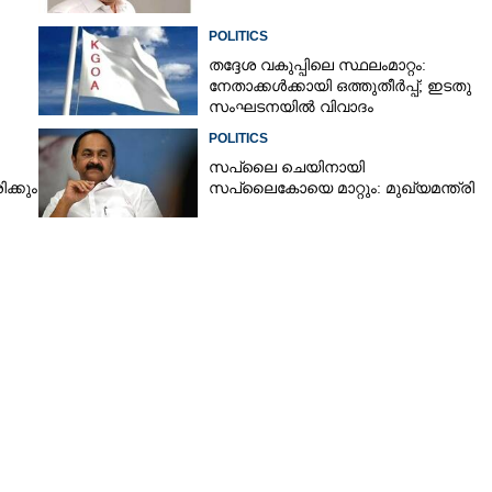
POLITICS
തദ്ദേശ വകുപ്പിലെ സ്ഥലംമാറ്റം:
നേതാക്കൾക്കായി ഒത്തുതീർപ്പ്; ഇടതു
സംഘടനയിൽ വിവാദം
POLITICS
സപ്ലൈ ചെയിനായി
ക്കും
സപ്ലൈകോയെ മാറ്റും: മുഖ്യമന്ത്രി