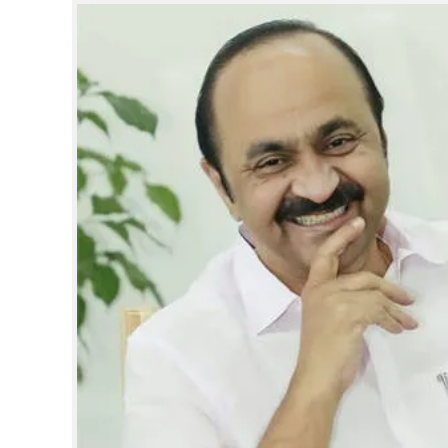
CINEMA
OPINION
PHOTOS
LIFESTYLE
SPIRITUAL
INFO+
ART
ASTRO