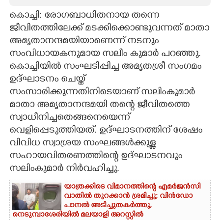
കൊച്ചി: രോഗബാധിതനായ തന്നെ
CARTOONS
ജീവിതത്തിലേക്ക് മടക്കിക്കൊണ്ടുവന്നത് മാതാ
അമൃതാനന്ദമയിയാണെന്ന് നടനും
LITERATURE
സംവിധായകനുമായ സലീം കുമാർ പറഞ്ഞു.
കൊച്ചിയിൽ സംഘടിപ്പിച്ച അമൃതശ്രീ സംഗമം
ZOOM
ഉദ്ഘാടനം ചെയ്ത്
സംസാരിക്കുന്നതിനിടെയാണ് സലിംകുമാർ
CONTACT US
മാതാ അമൃതാനന്ദമയി തന്റെ ജീവിതത്തെ
സ്വാധീനിച്ചതെങ്ങനെയെന്ന്
വെളിപ്പെടുത്തിയത്. ഉദ്ഘാടനത്തിന് ശേഷം
വിവിധ സ്വാശ്രയ സംഘങ്ങൾക്കുള്ള
സഹായവിതരണത്തിന്റെ ഉദ്ഘാടനവും
സലിംകുമാർ നിർവഹിച്ചു.
യാത്രക്കിടെ വിമാനത്തിന്റെ എമർജൻസി
വാതിൽ തുറക്കാൻ ശ്രമിച്ചു; വിൻഡോ
പാനൽ അടിച്ചുതകർത്തു,
നെടുമ്പാശേരിയിൽ മലയാളി അറസ്റ്റിൽ