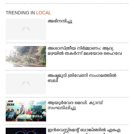
TRENDING IN
LOCAL
അഭിനന്ദിച്ചു
അശാസ്ത്രീയ നിർമ്മാണം: ആദ്യ
മഴയിൽ തകർന്ന് മലയോര ഹൈവേ
അഷ്ടമുടി ത്രിവേണി സംഗമത്തിൽ
ബലി
ആയുർവേദ മെഡി. ക്യാമ്പ്
സംഘടിപ്പിച്ചു
ഇൻവെസ്റ്റ്മെന്റ് ബാങ്കിങ്ങിൽ എഐ