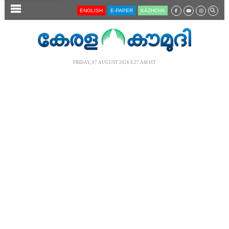
SECTIONS
ENGLISH
E-PAPER
KĀZHCHA
HOME
LATEST
FRIDAY, 07 AUGUST 2026 8.27 AM IST
AUDIO
NOTIFIED NEWS
POLL
KERALA
LOCAL
NEWS 360
CASE DIARY