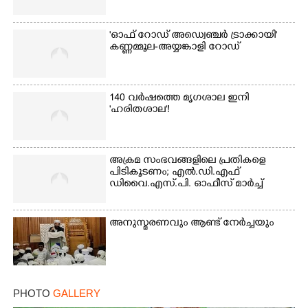
'ഓഫ് റോഡ് അഡ്വെഞ്ചർ ട്രാക്കായി'
Copy Link
കണ്ണമ്മൂല-അയ്യങ്കാളി റോഡ്
140 വർഷത്തെ മൃഗശാല ഇനി
'ഹരിതശാല'!
അക്രമ സംഭവങ്ങളിലെ പ്രതികളെ
പിടികൂടണം; എൽ.ഡി.എഫ്
ഡിവൈ.എസ്.പി. ഓഫീസ് മാർച്ച്
അനുസ്മരണവും ആണ്ട് നേർച്ചയും
PHOTO
GALLERY