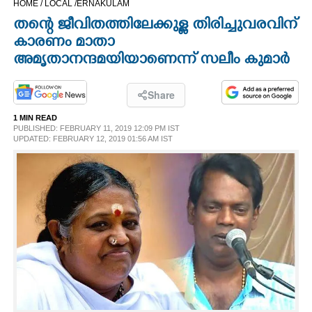
HOME /
LOCAL /
ERNAKULAM
CINEMA
തന്റെ ജീവിതത്തിലേക്കുള്ള തിരിച്ചുവരവിന്
കാരണം മാതാ
OPINION
അമൃതാനന്ദമയിയാണെന്ന് സലീം കുമാർ
PHOTOS
Share
1 MIN READ
PUBLISHED: FEBRUARY 11, 2019 12:09 PM IST
LIFESTYLE
UPDATED: FEBRUARY 12, 2019 01:56 AM IST
SPIRITUAL
INFO+
ART
ASTRO