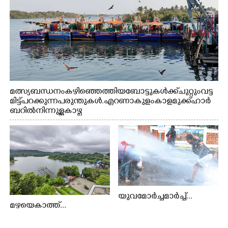
മത്സ്യബന്ധനം കഴിഞ്ഞെത്തിയ ബോട്ടുകൾക്ക് ചുറ്റും വട്ട
മിട്ട് പറക്കുന്ന പരുന്തുകൾ. എറണാകുളം കാളമുക്ക് ഹാർ
ബറിൽ നിന്നുള്ള കാഴ്ച
യുവമോർച്ചമാർച്ച്...
മഴയെകാത്ത്...