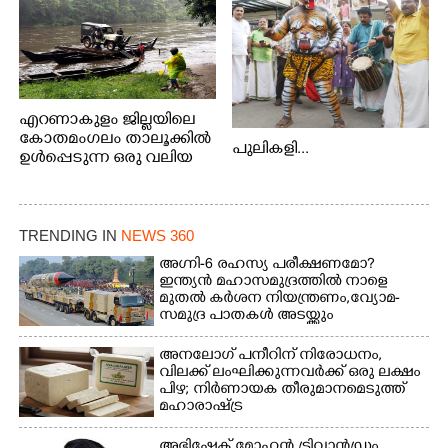
എറണാകുളം ജില്ലയിലെ
കോതമംഗലം താലൂക്കിൽ
പുലികളി...
ഉൾപ്പെടുന്ന ഒരു വലിയ
ഗ്രാമപഞ്ചായത്താണ് കുട്ട
മ്പുഴ ഗ്രാമ പഞ്ചായത്ത്.
ആദിവാസി ഊരുകളായ
വെള്ളാരംകുത്ത്,
TRENDING IN
NEWS 360
കത്തിപ്പാറ, ഉറിയംപെട്ടി,
അഗ്നി-6 രഹസ്യ പരീക്ഷണമോ?
തേക്കല്ല്, വെട്ടിക്കല്ല്,
ഇന്ത്യൻ മഹാസമുദ്രത്തിൽ നാളെ
മഞ്ചപ്പാറ എന്നീ ആറു
മുതൽ കർശന നിയന്ത്രണം,വ്യോമ-
സ്ഥലങ്ങളിലേക്കുള്ള
സമുദ്ര പാതകൾ അടയ്ക്കും
പ്രധാന സഞ്ചാര
മാർഗമാണ് ഈ കാണുന്ന
അനലോഗ് പനീറിന് നിരോധനം,
കടത്ത് വള്ളം
വിലക്ക് ലംഘിക്കുന്നവർക്ക് ഒരു ലക്ഷം
പിഴ; നിർണായക തീരുമാനമെടുത്ത്
മഹാരാഷ്ട്ര
അഭിഷേക് മോഹൻ ട്രിവാൻഡ്രം