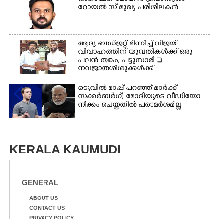
റോയൽ സ് മുഖ്യ പരിശീലകൻ
ആദ്യ ബഡ്ജറ്റ് മിന്നിച്ച് വിജയ്
വിവാഹത്തിന് യുവതികൾക്ക് ഒരു
പവൻ തങ്കം, പട്ടുസാരി 
നവജാതശിശുക്കൾക്ക്
സ്വർണമോതിരം  വിദ്യാർത്ഥികൾക്ക്
സൈക്കിൾ
ഒടുവിൽ മാപ്പ് പറഞ്ഞ് മാർക്ക്
സക്കർബർഗ്; മോദിയുടെ വീഡിയോ
നീക്കം ചെയ്തതിൽ പരാമർശമില്ല
KERALA KAUMUDI
GENERAL
ABOUT US
CONTACT US
PRIVACY POLICY