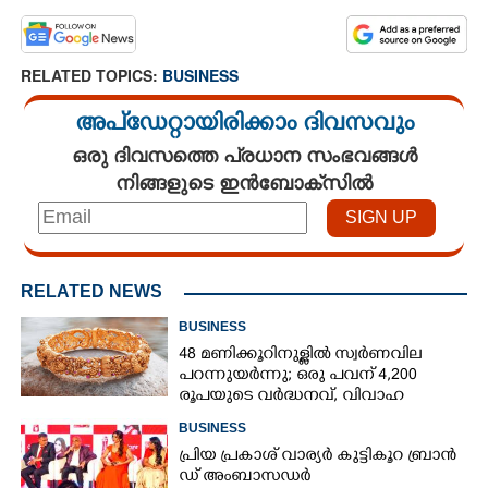
RELATED TOPICS:
BUSINESS
അപ്ഡേറ്റായിരിക്കാം ദിവസവും
ഒരു ദിവസത്തെ പ്രധാന സംഭവങ്ങൾ
നിങ്ങളുടെ ഇൻബോക്സിൽ
RELATED NEWS
BUSINESS
48 മണിക്കൂറിനുള്ളിൽ സ്വർണവില
പറന്നുയർന്നു; ഒരു പവന് 4,200
രൂപയുടെ വർദ്ധനവ്, വിവാഹ
സീസണിൽ കനത്ത തിരിച്ചടി
BUSINESS
പ്രി​യ​ ​പ്ര​കാ​ശ് ​വാ​ര്യർ കു​ട്ടി​കൂ​റ​ ​ ബ്രാ​ൻ​
ഡ് ​അം​ബാ​സ​ഡ​ർ