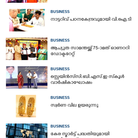
BUSINESS
നാ​ട്ട​റി​വ് ​പ​ഠ​ന​കേ​ന്ദ്ര​വു​മാ​യി​ ​വി.​ഐ.​ടി
BUSINESS
ആച്യുത സാമന്തയ്ക്ക് 75-ാമത് ഓണററി
ഡോക്ടറേറ്റ്
BUSINESS
സ്റ്റെയിൻസ് സി.ബി.എസ്.ഇ സ്‌കൂൾ
വാർഷികാഘോഷം
BUSINESS
സ്വർണ വില ഉയരുന്നു
BUSINESS
കേര സ്മാർട്ട് പദ്ധതിയുമായി