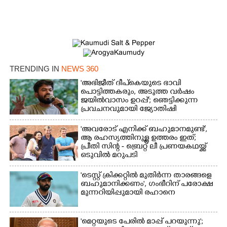
TRENDING IN
NEWS 360
'അഭിജീത് ദീപ്‌കെയുടെ ഭാവി
പൊട്ടിത്തകരും, അടുത്ത വർഷം
ജയിൽവാസം ഉറപ്പ്'; ഞെട്ടിക്കുന്ന
പ്രവചനവുമായി ജ്യോതിഷി
×
Share this link
'അവരോട് എനിക്ക് ബഹുമാനമുണ്ട്',​
ആ രഹസ്യത്തിനുള്ള ഉത്തരം ഇത്;
പ്രീതി സിന്റ - ബ്രെറ്റ് ലീ പ്രണയകഥയ്ക്ക്
ഒടുവിൽ മറുപടി
'ടെസ്റ്റ് ക്രിക്കറ്റിൽ മുതിർന്ന താരങ്ങളെ
ബഹുമാനിക്കണം', ഗംഭീറിന് പരോക്ഷ
Copy Link
മുന്നറിയിപ്പുമായി രഹാനെ
'മെറ്റയുടെ പേരിൽ മാപ്പ് പറയുന്നു';