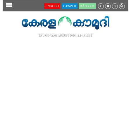
SECTIONS
ENGLISH
E-PAPER
KĀZHCHA
HOME
LATEST
THURSDAY, 06 AUGUST 2026 11.14 AM IST
AUDIO
NOTIFIED NEWS
POLL
KERALA
LOCAL
NEWS 360
CASE DIARY