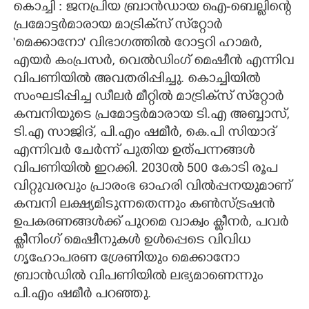
കൊച്ചി : ജനപ്രിയ ബ്രാൻഡായ ഐ-ബെല്ലിന്റെ
പ്രമോട്ടർമാരായ മാട്രിക്‌സ് സ്‌റ്റോർ
CARTOONS
'മെക്കാനോ' വിഭാഗത്തിൽ റോട്ടറി ഹാമർ,
എയർ കംപ്രസർ, വെൽഡിംഗ് മെഷീൻ എന്നിവ
LITERATURE
വിപണിയിൽ അവതരിപ്പിച്ചു. കൊച്ചിയിൽ
സംഘടിപ്പിച്ച ഡീലർ മീറ്റിൽ മാട്രിക്‌സ് സ്‌റ്റോർ
ZOOM
കമ്പനിയുടെ പ്രമോട്ടർമാരായ ടി.എ അബ്ബാസ്,
ടി.എ സാജിദ്, പി.എം ഷമീർ, കെ.പി സിയാദ്
CONTACT US
എന്നിവർ ചേർന്ന് പുതിയ ഉത്പന്നങ്ങൾ
വിപണിയിൽ ഇറക്കി. 2030ൽ 500 കോടി രൂപ
വിറ്റുവരവും പ്രാരംഭ ഓഹരി വിൽപ്പനയുമാണ്
കമ്പനി ലക്ഷ്യമിടുന്നതെന്നും കൺസ്ട്രഷൻ
ഉപകരണങ്ങൾക്ക് പുറമെ വാക്വം ക്ലീനർ, പവർ
ക്ലീനിംഗ് മെഷീനുകൾ ഉൾപ്പെടെ വിവിധ
ഗൃഹോപരണ ശ്രേണിയും മെക്കാനോ
ബ്രാൻഡിൽ വിപണിയിൽ ലഭ്യമാണെന്നും
പി.എം ഷമീർ പറഞ്ഞു.