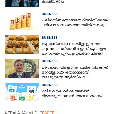
കൃഷിവകുപ്പ്
BUSINESS
പലിശയിൽ തൊടാതെ റിസർവ് ബാങ്ക്
റിപ്പോ 5.25 ശതമാനത്തിൽ തുടരും
BUSINESS
ആശ്വസിക്കാൻ വകയില്ല; ഇന്നലെ
കുറഞ്ഞ സ്വർണവില ഇന്ന് കൂടി, ഈ
മാസത്തെ ഏറ്റവും ഉയർന്ന നിരക്ക്
BUSINESS
ആശ്വാസ തീരുമാനം; പലിശ നിരക്കിൽ
മാറ്റമില്ല, 5.25 ശതമാനമായി
തുടരുമെന്ന് ആർബിഐ
BUSINESS
ക്ഷീര കർഷകർക്ക് മലബാർ
മിൽമയുടെ വമ്പൻ ഓണ സമ്മാനം
KERALA KAUMUDI
EPAPER