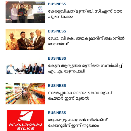
BUSINESS
കേരളവിഷന് മൂന്ന് ബി.സി.എസ് രത്ന
പുരസ്‌കാരം
BUSINESS
ഡോ. വി.കെ. ജയകുമാറിന് ജപ്പാനിൽ
അവാർഡ്
BUSINESS
കേന്ദ്ര ആഭ്യന്ത്രര മന്ത്രിയെ സന്ദർശിച്ച്
എം.എ. യൂസഫലി
BUSINESS
സപ്ലൈകോ ഓണം മെഗാ ട്രേഡ്
ഫെയർ ഇന്ന് മുതൽ
BUSINESS
ആലപ്പുഴ കല്യാൺ സിൽക്‌സ്
ഷോറൂമിന് ഇന്ന് തുടക്കം