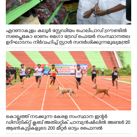
എറണാകുളം കലൂർ സ്റ്റേഡിയം ഹെലിപാഡ് ഗ്രൗണ്ടിൽ
സപ്ളൈകോ ഓണം മെഗാ ട്രേഡ് ഫെയർ സംസ്ഥാനതല
ഉദ്ഘാടനം നിർവഹിച്ച് സ്റ്റാൾ സന്ദർശിക്കുന്ന മുഖ്യമന്ത്രി
വി.ഡി. സതീശൻ. മന്ത്രി അനൂപ് ജേക്കബ് സമീപം
കൊല്ലത്ത് നടക്കുന്ന കേരള സംസ്ഥാന ഇന്റർ
ഡിസ്ട്രിക്റ്റ് ക്ലബ് അത്‌ലറ്റിക് ചാമ്പ്യൻഷിപ്പിൽ അണ്ടർ 20
ആൺകുട്ടികളുടെ 200 മീറ്റർ ഓട്ടം ഫൈനൽ
മത്സരത്തിനിടെ സിന്തറ്റിക് ട്രാക്കിന് കുറുകെ ഓടുന്ന