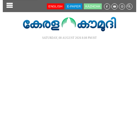
SECTIONS
ENGLISH
E-PAPER
KĀZHCHA
HOME
LATEST
SATURDAY, 08 AUGUST 2026 8.08 PM IST
AUDIO
NOTIFIED NEWS
POLL
KERALA
LOCAL
NEWS 360
CASE DIARY