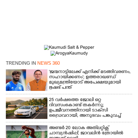
×
Share this link
Copy Link
TRENDING IN
NEWS 360
'ജന്മനാട്ടിലേക്ക് എനിക്ക് മടങ്ങിവരണം,
സഹായിക്കണം'; ഉത്തരാഖണ്ഡ്
മുഖ്യമന്ത്രിയോട് അപേക്ഷയുമായി
ഋഷഭ് പന്ത്
25 വർഷത്തെ ജോലി ഒറ്റ
ദിവസംകൊണ്ട് തകർന്നു;
ഉപജീവനത്തിനായി ടാക്‌സി
ഡ്രൈവറായി,​ അനുഭവം പങ്കുവച്ച്
യുവതി
അണ്ടർ 20 ലോക അത്‌ലറ്റിക്സ്
ചാമ്പ്യൻഷിപ്പ്; ജാവലിൻ ത്രോയിൽ