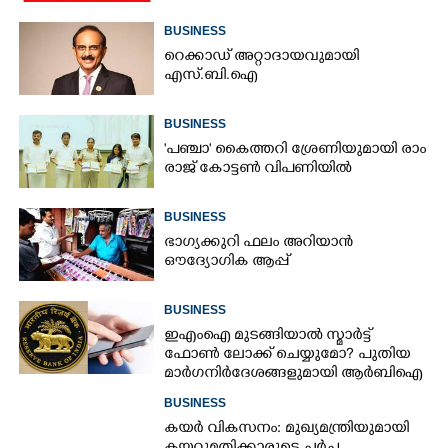
BUSINESS
റെക്കാഡ് അറ്റാദായവുമായി
എസ്.ബി.ഐ
BUSINESS
'​പ​ഞ്ചാ​'​ ​കൈ​ത്ത​റി​ ​ശ്രേ​ണി​യു​മാ​യി​ ​രാം​
രാ​ജ് ​കോ​ട്ടൺ വിപണിയിൽ
BUSINESS
ഭാഗ്യക്കുറി ഫലം അറിയാൻ
ഔദ്യോഗിക ആപ്പ്
BUSINESS
ഇഎംഐ മുടങ്ങിയാൽ സ്മാർട്ട്
ഫോൺ ലോക്ക് ചെയ്യുമോ? പുതിയ
മാർഗനിർദേശങ്ങളുമായി ആർബിഐ
BUSINESS
കയർ വികസനം: മുഖ്യമന്ത്രിയുമായി