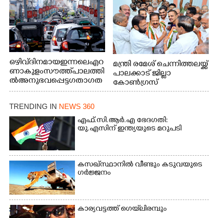
നായകൾ.
ഒഴിവ് ദിനമായ ഇന്നലെ എറ
മന്ത്രി രമേശ് ചെന്നിത്തലയ്ക്ക്
ണാകുളം സൗത്ത് പാലത്തി
പാലക്കാട് ജില്ലാ
ൽ അനുഭവപ്പെട്ട ഗതാഗത
കോൺഗ്രസ്
ക്കുരുക്ക്
TRENDING IN
NEWS 360
എഫ്.സി.ആർ.എ ഭേദഗതി:
യു.എസിന് ഇന്ത്യയുടെ മറുപടി
കസഖ്‌സ്ഥാനിൽ വീണ്ടും കടുവയുടെ
ഗർജ്ജനം
കാര്യവട്ടത്ത് ഗെയ്‌ലിരമ്പും