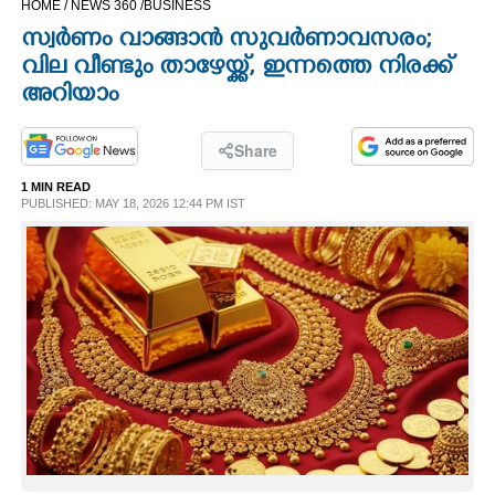
HOME /
NEWS 360 /
BUSINESS
CINEMA
സ്വർണം വാങ്ങാൻ സുവർണാവസരം;
വില വീണ്ടും താഴേയ്ക്ക്, ഇന്നത്തെ നിരക്ക്
OPINION
അറിയാം
PHOTOS
Share
1 MIN READ
PUBLISHED: MAY 18, 2026 12:44 PM IST
LIFESTYLE
SPIRITUAL
INFO+
ART
ASTRO