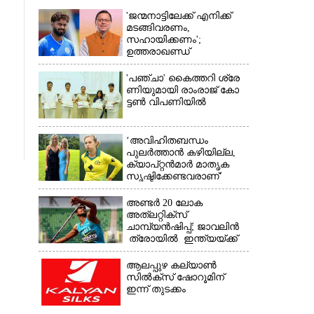
'ജന്മനാട്ടിലേക്ക് എനിക്ക്
മടങ്ങിവരണം,
സഹായിക്കണം';
ഉത്തരാഖണ്ഡ്
മുഖ്യമന്ത്രിയോട്
അപേക്ഷയുമായി ഋഷഭ്
'​പ​ഞ്ചാ​'​ ​കൈ​ത്ത​റി​ ​ശ്രേ​
പന്ത്
ണി​യു​മാ​യി​ ​രാം​രാ​ജ് ​കോ​
ട്ടൺ വിപണിയിൽ
×
‘അവിഹിതബന്ധം
പുലർത്താൻ കഴിയില്ല,​
ക്യാപ്റ്റൻമാർ മാതൃക
സൃഷ്ടിക്കേണ്ടവരാണ്'
വിമർശനവുമായി ക്രിക്കറ്റ്
താരത്തിന്റെ ഭാര്യ
അണ്ടർ 20 ലോക
അത്‌ലറ്റിക്സ്
ചാമ്പ്യൻഷിപ്പ്; ജാവലിൻ
ത്രോയിൽ ഇന്ത്യയ്ക്ക്
വെള്ളി
ആലപ്പുഴ കല്യാൺ
സിൽക്‌സ് ഷോറൂമിന്
ഇന്ന് തുടക്കം