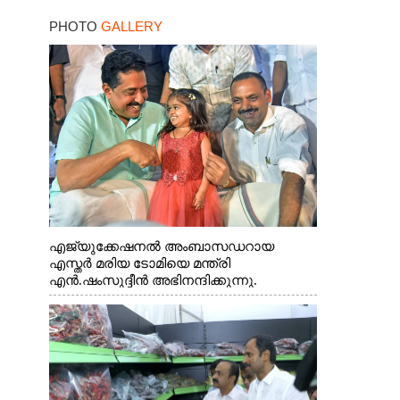
PHOTO
GALLERY
എജ്യുക്കേഷനൽ അംബാസഡറായ
എസ്തർ മരിയ ടോമിയെ മന്ത്രി
എൻ.ഷംസുദ്ദീൻ അഭിനന്ദിക്കുന്നു.