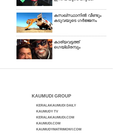
കസഖ്‌സ്ഥാനിൽ വീണ്ടും
കടുവയുടെ ഗർജ്ജനം
കാര്യവട്ടത്ത്
ഗെയ്‌ലിരമ്പും
KAUMUDI GROUP
KERALAKAUMUDI DAILY
KAUMUDY TV
KERALAKAUMUDI.COM
KAUMUDI.COM
KAUMUDYMATRIMONY.COM