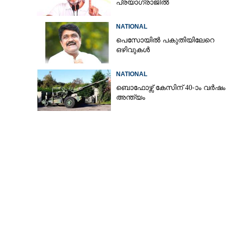
പ്രയാഗ്‌രാജിൽ
NATIONAL
പെസോയിൽ പകുതിയിലേറെ
ഒഴിവുകൾ
NATIONAL
ബൊഫോഴ്സ് കേസിന് 40-ാം വ‌ർഷം
അന്ത്യം
'ഡാർലിംഗ്,​ ചോദ്യ പ
തരാം', ലക്‌നൗ സ‌ർവകലാശാല
അദ്ധ്യാപകൻ അ