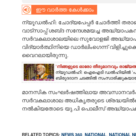
ഈ വാർത്ത കേൾക്കാം
CARTOONS
ന്യൂഡൽഹി: ചോദ്യപേപ്പർ ചോർത്തി തരാമെന്
LITERATURE
വാട്സാപ്പ് ശബ്‌ദ സന്ദേശമയച്ച അദ്ധ്യാപക
സ‌ർവകലാശാലയിലെ സുവോളജി അദ്ധ്യാപകൻ
ZOOM
വിദ്യാ‌ർത്ഥിനിയെ ഡാർലിംഗെന്ന് വിളിച്ചുക
വൈറലായിരുന്നു.
CONTACT US
'നിങ്ങളുടെ ഓരോ തീരുമാനവും രാജ്യത്തി
ന്യൂഡൽഹി: ഐഐടി ഡൽഹിയിൽ 'പരം പ്ര
ബിരുദദാന ചടങ്ങിൽ സംസാരിക്കുകയായിര
മാനസിക സംഘർഷത്തിലായ അവസാനവർഷ ബ
സർവകലാശാല അധികൃതരുടെ ശ്രദ്ധയിൽപ്പ
നൽകിയതോടെ യു.പി പൊലീസ് അദ്ധ്യാപകനെ
RELATED TOPICS:
NEWS 360
,
NATIONAL
,
NATIONAL 