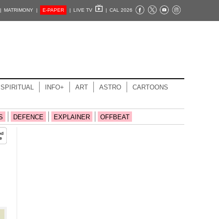
|
MATRIMONY |
E-PAPER
|
LIVE TV
|
CAL 2026
SPIRITUAL
INFO+
ART
ASTRO
CARTOONS
S
DEFENCE
EXPLAINER
OFFBEAT