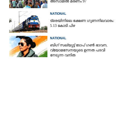
അസാമിൽ മരണം 97
NATIONAL
ട്രെയിനിലെ ഭക്ഷണ ഗുണനിലവാരം:
5.13 കോടി പിഴ
NATIONAL
ബിഗ് സല്യൂട്ട് ടോപ് ഗൺ ഭാവന,​
വ്യോമസേനയുടെ ഉന്നത പദവി
നേടുന്ന വനിത
Share this link
Copy Link
േപ്പർ ചോർത്തി
റസ്റ്റിൽ