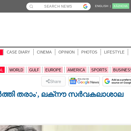
ENGLISH |
KĀZHCHA
CASE DIARY
CINEMA
OPINION
PHOTOS
LIFESTYLE
AL
WORLD
GULF
EUROPE
AMERICA
SPORTS
BUSINES
Share
ോർത്തി തരാം', ലക്‌നൗ സ‌ർവകലാശാല