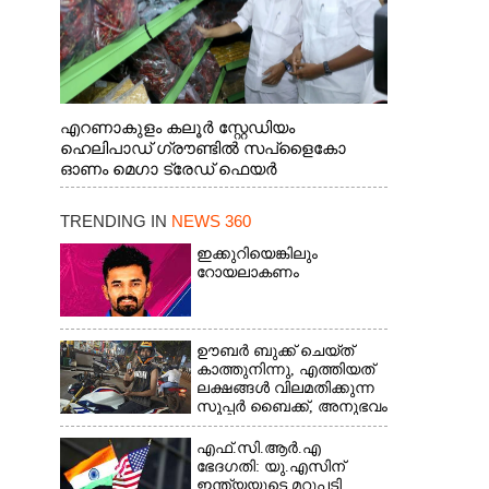
എറണാകുളം കലൂർ സ്റ്റേഡിയം
ഹെലിപാഡ് ഗ്രൗണ്ടിൽ സപ്ളൈകോ
ഓണം മെഗാ ട്രേഡ് ഫെയർ
സംസ്ഥാനതല ഉദ്ഘാടനം നിർവഹിച്ച്
സ്റ്റാൾ സന്ദർശിക്കുന്ന മുഖ്യമന്ത്രി വി.ഡി.
TRENDING IN
NEWS 360
സതീശൻ. മന്ത്രി അനൂപ് ജേക്കബ് സമീപം
ഇക്കുറിയെങ്കിലും
റോയലാകണം
ഊബർ ബുക്ക് ചെയ്‌ത്
കാത്തുനിന്നു,​ എത്തിയത്
ലക്ഷങ്ങൾ വിലമതിക്കുന്ന
സൂപ്പർ ബൈക്ക്,​ അനുഭവം
പങ്കുവച്ച് യുവാവ്
എഫ്.സി.ആർ.എ
ഭേദഗതി: യു.എസിന്
ഇന്ത്യയുടെ മറുപടി