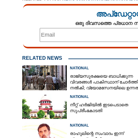
അപ്ഡേറ്റാ
ഒരു ദിവസത്തെ പ്രധാന
RELATED NEWS
NATIONAL
രാജ്യസുരക്ഷയെ ബാധിക്കുന്ന
വിവരങ്ങൾ പാകിസ്ഥാന് ചോ‌ർത്ത
നൽകി; വ്യോമസേനയിലെ ഉന്ന
അറസ്റ്റിൽ
NATIONAL
നീറ്റ് ഹർജിയിൽ ഇടപെടാതെ
സുപ്രീംകോടതി
NATIONAL
രാഹുലിന്റെ സംവാദം ഇന്ന്