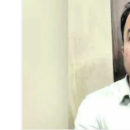
CINEMA
OPINION
PHOTOS
LIFESTYLE
SPIRITUAL
INFO+
ART
ASTRO