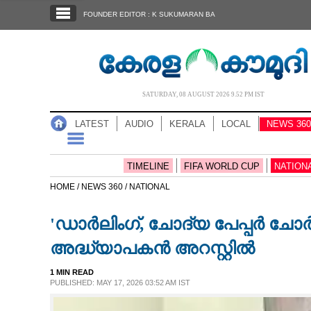
SECTIONS
FOUNDER EDITOR : K SUKUMARAN BA
HOME
LATEST
AUDIO
SATURDAY, 08 AUGUST 2026 9.52 PM IST
NOTIFIED NEWS
LATEST
AUDIO
KERALA
LOCAL
NEWS 360
POLL
KERALA
TIMELINE
FIFA WORLD CUP
NATION
HOME /
NEWS 360 /
NATIONAL
LOCAL
'ഡാർലിംഗ്,​ ചോദ്യ പേപ്പർ ച
NEWS 360
അദ്ധ്യാപകൻ അറസ്റ്റിൽ
1 MIN READ
CASE DIARY
PUBLISHED: MAY 17, 2026 03:52 AM IST