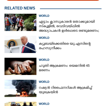
RELATED NEWS
WORLD
എട്ടാം ക്ളാസുകാരൻ തോക്കുമായി
സ്കൂളിൽ, വെടിവയ്പ്പിൽ
അദ്ധ്യാപകൻ ഉൾപ്പെടെ രണ്ടുമരണം;
15 പേർക്ക് പരിക്ക്
WORLD
ക്യൂബയ്‌ക്കെതിരെ യു.എസിന്റെ
രഹസ്യനീക്കം
WORLD
ഹൂതി ആക്രമണം: യെമനിൽ 45
മരണം
WORLD
റഷ്യൻ റിഫൈനറികൾ ആക്രമിച്ച്
യുക്രെയിൻ
WORLD