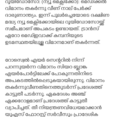
റൂയിഡോസോ: (ന്യൂ മെക്സിക്കോ): മെഡിക്കൽ
വിമാനം തകർന്നു വീണ് നാല് പേർക്ക്
CARTOONS
ദാരുണാന്ത്യം. ഇന്ന് പുലർച്ചെയോടെ ദക്ഷിണ
മദ്ധ്യ ന്യൂ മെക്സിക്കോയിലെ റൂയിഡോസോയ്ക്ക്
LITERATURE
സമീപമാണ് അപകടം ഉണ്ടായത്. ട്രാൻസ്
ഏറോ മെഡ്ഇവാക്ക് കമ്പനിയുടെ
ZOOM
ഉടമസ്ഥതയിലുള്ള വിമാനമാണ് തകർന്നത്.
CONTACT US
റോസ്വെൽ എയർ സെന്ററിൽ നിന്ന്
പറന്നുയർന്ന വിമാനം സിയറ ബ്ലാങ്ക
എയർപോർട്ടിലേക്ക് പോകുന്നതിനിടെ
അപകടത്തിൽപ്പെടുകയായിരുന്നു. വിമാനം
തകർന്നുവീണതിനെത്തുടർന്ന് പ്രദേശത്ത്
കാട്ടുതീ പടർന്നു. ഏകദേശം അഞ്ച്
ഏക്കറോളമാണ് പ്രദേശത്ത് കാട്ടുതീ
വ്യാപിച്ചത്. തീ നിയന്ത്രണവിധേയമാക്കാൻ
യുഎസ് ഫോറസ്റ്റ് സർവീസും പ്രാദേശിക