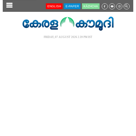
SECTIONS
ENGLISH
E-PAPER
KĀZHCHA
HOME
LATEST
FRIDAY, 07 AUGUST 2026 2.39 PM IST
AUDIO
NOTIFIED NEWS
POLL
KERALA
LOCAL
NEWS 360
CASE DIARY