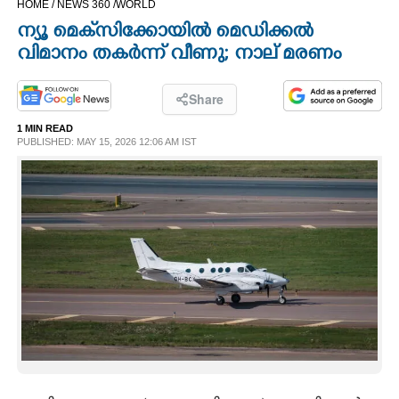
HOME /
NEWS 360 /
WORLD
CINEMA
ന്യൂ മെക്‌സി‌ക്കോയിൽ മെഡിക്കൽ
വിമാനം തകർന്ന് വീണു; നാല് മരണം
OPINION
Share
PHOTOS
1 MIN READ
PUBLISHED: MAY 15, 2026 12:06 AM IST
LIFESTYLE
SPIRITUAL
INFO+
ART
ASTRO