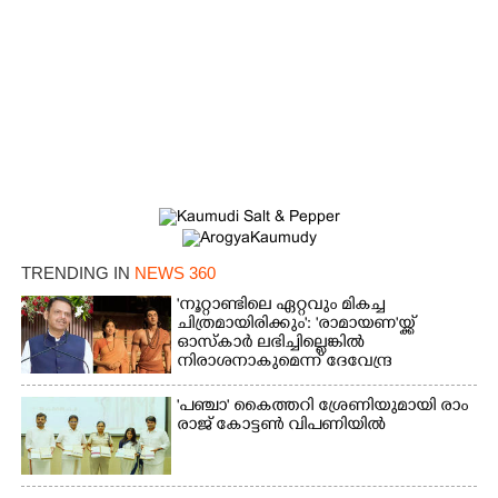
Copy Link
TRENDING IN
NEWS 360
'നൂറ്റാണ്ടിലെ ഏറ്റവും മികച്ച
ചിത്രമായിരിക്കും': 'രാമായണ'യ്ക്ക്
ഓസ്കാ‌ർ ലഭിച്ചില്ലെങ്കിൽ
നിരാശനാകുമെന്ന് ദേവേന്ദ്ര
ഫഡ്നാവിസ്
'​പ​ഞ്ചാ​'​ ​കൈ​ത്ത​റി​ ​ശ്രേ​ണി​യു​മാ​യി​ ​രാം​
രാ​ജ് ​കോ​ട്ടൺ വിപണിയിൽ