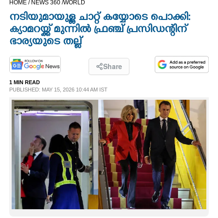
HOME /
NEWS 360 /
WORLD
CINEMA
നടിയുമായുള്ള ചാറ്റ് കയ്യോടെ പൊക്കി:
ക്യാമറയ്ക്ക് മുന്നിൽ ഫ്രഞ്ച് പ്രസിഡന്റിന്
OPINION
ഭാര്യയുടെ തല്ല്
PHOTOS
Share
1 MIN READ
PUBLISHED: MAY 15, 2026 10:44 AM IST
LIFESTYLE
SPIRITUAL
INFO+
ART
ASTRO