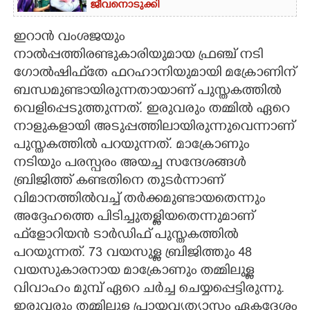
ജീവനൊടുക്കി
ഇറാൻ വംശജയും
നാൽപ്പത്തിരണ്ടുകാരിയുമായ ഫ്രഞ്ച് നടി
ഗോൽഷിഫ്‌തേ ഫറഹാനിയുമായി മക്രോണിന്
ബന്ധമുണ്ടായിരുന്നതായാണ് പുസ്തകത്തിൽ
വെളിപ്പെടുത്തുന്നത്. ഇരുവരും തമ്മിൽ ഏറെ
നാളുകളായി അടുപ്പത്തിലായിരുന്നുവെന്നാണ്
പുസ്തകത്തിൽ പറയുന്നത്. മാക്രോണും
നടിയും പരസ്പരം അയച്ച സന്ദേശങ്ങൾ
ബ്രിജിത്ത് കണ്ടതിനെ തുടർന്നാണ്
വിമാനത്തിൽവച്ച് തർക്കമുണ്ടായതെന്നും
അദ്ദേഹത്തെ പിടിച്ചുതള്ളിയതെന്നുമാണ്
ഫ്‌ളോറിയൻ ടാർഡിഫ് പുസ്തകത്തിൽ
പറയുന്നത്. 73 വയസുള്ള ബ്രിജിത്തും 48
വയസുകാരനായ മാക്രോണും തമ്മിലുള്ള
വിവാഹം മുമ്പ് ഏറെ ചർച്ച ചെയ്യപ്പെട്ടിരുന്നു.
ഇരുവരും തമ്മിലുള്ള പ്രായവ്യത്യാസം ഏകദേശം