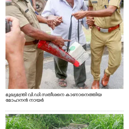
മുഖ്യമന്ത്രി വി.ഡി.സതീശനെ കാണാനെത്തിയ
മോഹനൻ നായർ