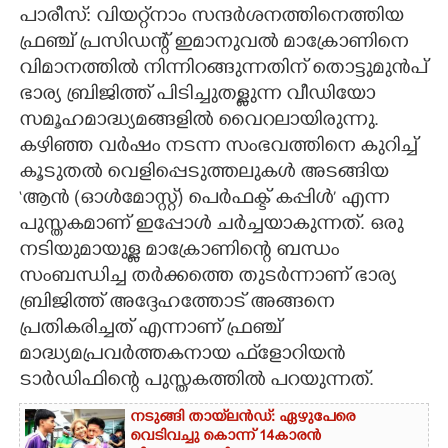
പാരീസ്: വിയറ്റ്നാം സന്ദർശനത്തിനെത്തിയ
CARTOONS
ഫ്രഞ്ച് പ്രസിഡന്റ് ഇമാനുവൽ മാക്രോണിനെ
വിമാനത്തിൽ നിന്നിറങ്ങുന്നതിന് തൊട്ടുമുൻപ്
ഭാര്യ ബ്രിജിത്ത് പിടിച്ചുതള്ളുന്ന വീഡിയോ
LITERATURE
സമൂഹമാദ്ധ്യമങ്ങളിൽ വൈറലായിരുന്നു.
കഴിഞ്ഞ വർഷം നടന്ന സംഭവത്തിനെ കുറിച്ച്
ZOOM
കൂടുതൽ വെളിപ്പെടുത്തലുകൾ അടങ്ങിയ
‘ആൻ (ഓൾമോസ്റ്റ്) പെർഫക്ട് കപ്പിൾ’ എന്ന
CONTACT US
പുസ്തകമാണ് ഇപ്പോൾ ചർച്ചയാകുന്നത്. ഒരു
നടിയുമായുള്ള മാക്രോണിന്റെ ബന്ധം
സംബന്ധിച്ച തർക്കത്തെ തുടർന്നാണ് ഭാര്യ
ബ്രിജിത്ത് അദ്ദേഹത്തോട് അങ്ങനെ
പ്രതികരിച്ചത് എന്നാണ് ഫ്രഞ്ച്
മാദ്ധ്യമപ്രവർത്തകനായ ഫ്‌ളോറിയൻ
ടാർഡിഫിന്റെ പുസ്തകത്തിൽ പറയുന്നത്.
നടുങ്ങി തായ്‌ലൻഡ്: ഏഴുപേരെ
വെടിവച്ചു കൊന്ന് 14കാരൻ