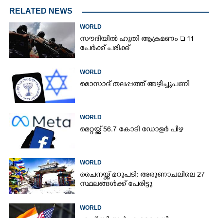
RELATED NEWS
WORLD
സൗദിയിൽ ഹൂതി ആക്രമണം  11
പേർക്ക് പരിക്ക്
WORLD
മൊസാദ് തലപ്പത്ത് അഴിച്ചുപണി
WORLD
മെറ്റയ്ക്ക് 56.7 കോടി ഡോളർ പിഴ
WORLD
ചൈനയ്ക്ക് മറുപടി; അരുണാചലിലെ 27
സ്ഥലങ്ങൾക്ക് പേരിട്ടു
WORLD