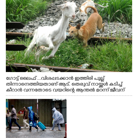
ഗോട്ട് ലൈഫ് ...വിശപ്പടക്കാൻ ഇത്തിരി പുല്ല്
തിന്നാനെത്തിയതാണ് ആട്. തെരുവ് നായ്ക്കൾ കടിച്ച്
കീറാൻ വന്നതോടെ വയറിന്റെ ആന്തൽ മറന്ന് ജീവന്
വേണ്ടിയായി ഓട്ടം. എറണാകുളം വാത്തുരുത്തിയിൽ
നിന്നുള്ള കാഴ്ച