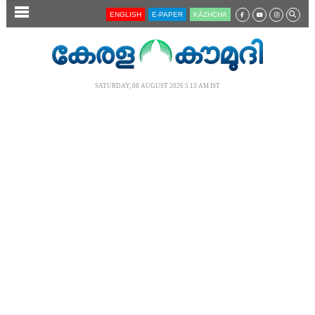
SECTIONS
ENGLISH
E-PAPER
KĀZHCHA
HOME
LATEST
SATURDAY, 08 AUGUST 2026 5.13 AM IST
AUDIO
NOTIFIED NEWS
POLL
KERALA
LOCAL
NEWS 360
CASE DIARY