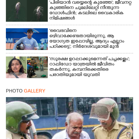
'പിരിയാൻ വയ്യെന്റെ കുഞ്ഞേ'; ജീവനറ്റ
കുഞ്ഞിനെ ചുമലിലേറ്റി നീന്തുന്ന
ഡോൾഫിൻ; കടലിലെ വൈകാരിക
നിമിഷങ്ങൾ
'വൈഭവിനെ
ഒഴിവാക്കേണ്ടതായിരുന്നു,​ ആ
യോഗ്യത ഇപ്പോഴില്ല, ആദ്യം എല്ലാം
പഠിക്കട്ടെ'; നിർദേശവുമായി മുൻ
ക്രിക്കറ്റ് താരം
'സുരക്ഷ ഉറപ്പാക്കുമെന്നത് പച്ചക്കള്ളം';
റാപ്പിഡോ യാത്രയിൽ ജീവിതം
തകർന്നു, കമ്പനിക്കെതിരെ
പരാതിയുമായി യുവതി
PHOTO
GALLERY