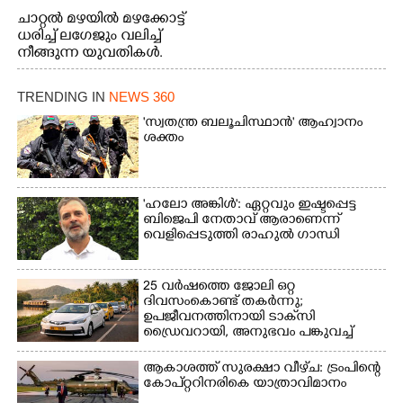
ചാറ്റൽ മഴയിൽ മഴക്കോട്ട്
ധരിച്ച് ലഗേജും വലിച്ച്
നീങ്ങുന്ന യുവതികൾ.
എറണാകുളം മേനകയിൽ
നിന്നുള്ള കാഴ്ച
TRENDING IN
NEWS 360
'സ്വതന്ത്ര ബലൂചിസ്ഥാൻ' ആഹ്വാനം
ശക്തം
'ഹലോ അങ്കിൾ': ഏറ്റവും ഇഷ്ടപ്പെട്ട
ബിജെപി നേതാവ് ആരാണെന്ന്
വെളിപ്പെടുത്തി രാഹുൽ ഗാന്ധി
25 വർഷത്തെ ജോലി ഒറ്റ
ദിവസംകൊണ്ട് തകർന്നു;
ഉപജീവനത്തിനായി ടാക്‌സി
ഡ്രൈവറായി,​ അനുഭവം പങ്കുവച്ച്
യുവതി
ആകാശത്ത് സുരക്ഷാ വീഴ്‌ച: ട്രംപിന്റെ
കോ‌പ്‌റ്ററിനരികെ യാത്രാവിമാനം