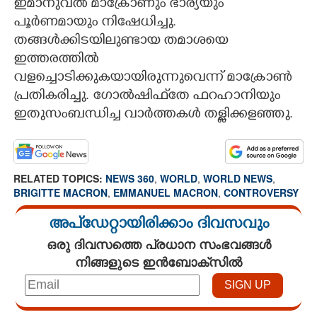
ഇമാനുവൽ മാക്രോണും ഭാര്യയും
പൂർണമായും നിഷേധിച്ചു.
തങ്ങൾക്കിടയിലുണ്ടായ തമാശയെ
ഇത്തരത്തിൽ
വളച്ചൊടിക്കുകയായിരുന്നുവെന്ന് മാക്രോൺ
പ്രതികരിച്ചു. ഗോൽഷിഫ്‌തേ ഫറഹാനിയും
ഇതുസംബന്ധിച്ച വാർത്തകൾ തള്ളിക്കളഞ്ഞു.
RELATED TOPICS:
NEWS 360
,
WORLD
,
WORLD NEWS
,
BRIGITTE MACRON
,
EMMANUEL MACRON
,
CONTROVERSY
അപ്ഡേറ്റായിരിക്കാം ദിവസവും
ഒരു ദിവസത്തെ പ്രധാന സംഭവങ്ങൾ
നിങ്ങളുടെ ഇൻബോക്സിൽ