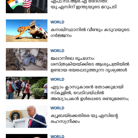
എഫ്.സി.ആർ.എ ഭേദഗതി:
യു.എസിന് ഇന്ത്യയുടെ മറുപടി
WORLD
കസഖ്‌സ്ഥാനിൽ വീണ്ടും കടുവയുടെ
ഗർജ്ജനം
WORLD
ജപ്പാനിലെ ഭൂചലനം:
ശസ്ത്രക്രിയ‌യ്‌ക്കി‌ടെ ആശുപത്രിയിൽ
ഉണ്ടായ ഭയപ്പെടുത്തുന്ന ദൃശ്യങ്ങൾ
പുറത്ത്
WORLD
എട്ടാം ക്ളാസുകാരൻ തോക്കുമായി
സ്കൂളിൽ, വെടിവയ്പ്പിൽ
അദ്ധ്യാപകൻ ഉൾപ്പെടെ രണ്ടുമരണം;
15 പേർക്ക് പരിക്ക്
WORLD
ക്യൂബയ്‌ക്കെതിരെ യു.എസിന്റെ
രഹസ്യനീക്കം
WORLD