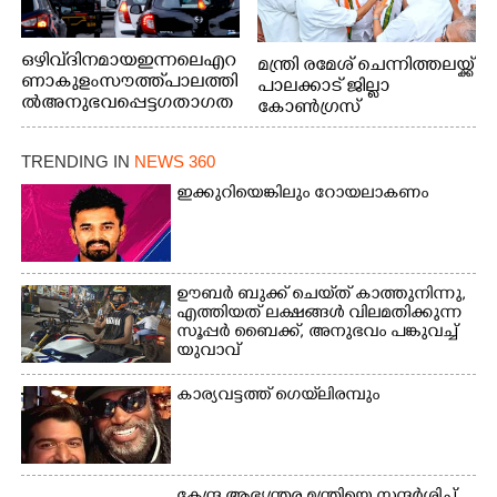
ഒഴിവ് ദിനമായ ഇന്നലെ എറ
മന്ത്രി രമേശ് ചെന്നിത്തലയ്ക്ക്
ണാകുളം സൗത്ത് പാലത്തി
പാലക്കാട് ജില്ലാ
ൽ അനുഭവപ്പെട്ട ഗതാഗത
കോൺഗ്രസ്
ക്കുരുക്ക്
TRENDING IN
NEWS 360
ഇക്കുറിയെങ്കിലും റോയലാകണം
ഊബർ ബുക്ക് ചെയ്‌ത് കാത്തുനിന്നു,​
എത്തിയത് ലക്ഷങ്ങൾ വിലമതിക്കുന്ന
സൂപ്പർ ബൈക്ക്,​ അനുഭവം പങ്കുവച്ച്
യുവാവ്
കാര്യവട്ടത്ത് ഗെയ്‌ലിരമ്പും