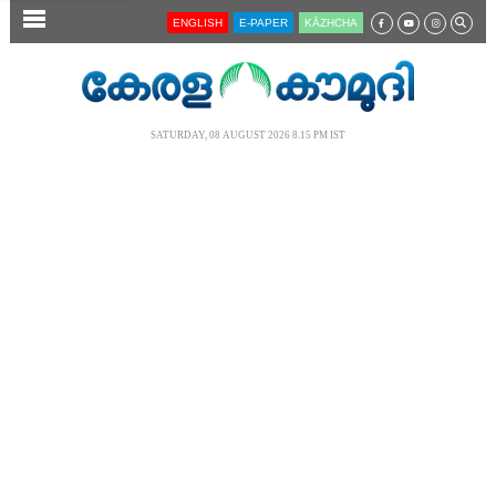
SECTIONS
ENGLISH
E-PAPER
KĀZHCHA
HOME
LATEST
SATURDAY, 08 AUGUST 2026 8.15 PM IST
AUDIO
NOTIFIED NEWS
POLL
KERALA
LOCAL
NEWS 360
CASE DIARY