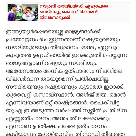
നടുങ്ങി തായ്‌ലൻഡ്: ഏഴുപേരെ
വെടിവച്ചു കൊന്ന് 14കാരൻ
ജീവനൊടുക്കി
ഇന്ത്യയുൾപ്പെടെയുള്ള രാജ്യങ്ങൾക്ക്
പ്രയോജനം ചെയ്യുന്നതാണ് റഷ്യയുടെയും
സൗദിയുടെയും തീരുമാനം. ഇന്ത്യ ഏറ്റവും
കൂടുതൽ ക്രൂഡ് ഓയിൽ ഇറക്കുമതി ചെയ്യുന്ന
രാജ്യങ്ങളാണ് റഷ്യയും സൗദിയും.
അതേസമയം അധിക ഉത്പാദനം നിലവിലെ
വിലവർദ്ധന തടയുമെന്ന് പ്രതീക്ഷയില്ല.
സൗദിയെയും റഷ്യയെയും കൂടാതെ ഇറാക്ക്,​
കുവൈറ്റ്,​ കസാഖ്സ്ഥാൻ,​ അൾജീരിയ,​ ഒമാൻ
എന്നിവയാണ് മറ്റ് രാഷ്ട്രങ്ങൾ. ഒപെക് വിട്ട
യു.എ.ഇ അടുത്ത വർഷത്തിനുള്ളിൽ പ്രതിദിന
എണ്ണഉത്പാദനം അൻപത് ലക്ഷമാക്കും
എന്നാണ പ്രതീക്ഷ. പക്ഷേ ഉത്പാദനം
കൂട്ടിയാലും ഹോർമുസ് പ്രതിസന്ധി തീരാതെ