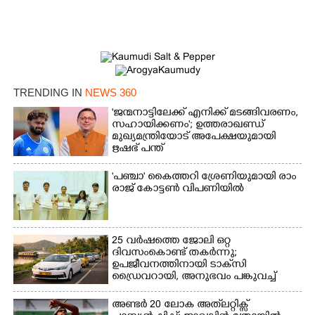
Copy Link
TRENDING IN
NEWS 360
'ജന്മനാട്ടിലേക്ക് എനിക്ക് മടങ്ങിവരണം,
സഹായിക്കണം'; ഉത്തരാഖണ്ഡ്
മുഖ്യമന്ത്രിയോട് അപേക്ഷയുമായി
ഋഷഭ് പന്ത്
'​പ​ഞ്ചാ​'​ ​കൈ​ത്ത​റി​ ​ശ്രേ​ണി​യു​മാ​യി​ ​രാം​
രാ​ജ് ​കോ​ട്ടൺ വിപണിയിൽ
25 വർഷത്തെ ജോലി ഒറ്റ
ദിവസംകൊണ്ട് തകർന്നു;
ഉപജീവനത്തിനായി ടാക്‌സി
ഡ്രൈവറായി,​ അനുഭവം പങ്കുവച്ച്
യുവതി
അണ്ടർ 20 ലോക അത്‌ലറ്റിക്സ്