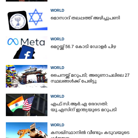
WORLD
മൊസാദ് തലപ്പത്ത് അഴിച്ചുപണി
WORLD
മെറ്റയ്ക്ക് 56.7 കോടി ഡോളർ പിഴ
WORLD
ചൈനയ്ക്ക് മറുപടി; അരുണാചലിലെ 27
സ്ഥലങ്ങൾക്ക് പേരിട്ടു
WORLD
എഫ്.സി.ആർ.എ ഭേദഗതി:
യു.എസിന് ഇന്ത്യയുടെ മറുപടി
WORLD
കസഖ്‌സ്ഥാനിൽ വീണ്ടും കടുവയുടെ