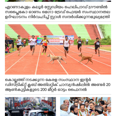
എറണാകുളം കലൂർ സ്റ്റേഡിയം ഹെലിപാഡ് ഗ്രൗണ്ടിൽ
സപ്ളൈകോ ഓണം മെഗാ ട്രേഡ് ഫെയർ സംസ്ഥാനതല
ഉദ്ഘാടനം നിർവഹിച്ച് സ്റ്റാൾ സന്ദർശിക്കുന്ന മുഖ്യമന്ത്രി
വി.ഡി. സതീശൻ. മന്ത്രി അനൂപ് ജേക്കബ് സമീപം
കൊല്ലത്ത് നടക്കുന്ന കേരള സംസ്ഥാന ഇന്റർ
ഡിസ്ട്രിക്റ്റ് ക്ലബ് അത്‌ലറ്റിക് ചാമ്പ്യൻഷിപ്പിൽ അണ്ടർ 20
ആൺകുട്ടികളുടെ 200 മീറ്റർ ഓട്ടം ഫൈനൽ
മത്സരത്തിനിടെ സിന്തറ്റിക് ട്രാക്കിന് കുറുകെ ഓടുന്ന
നായകൾ.