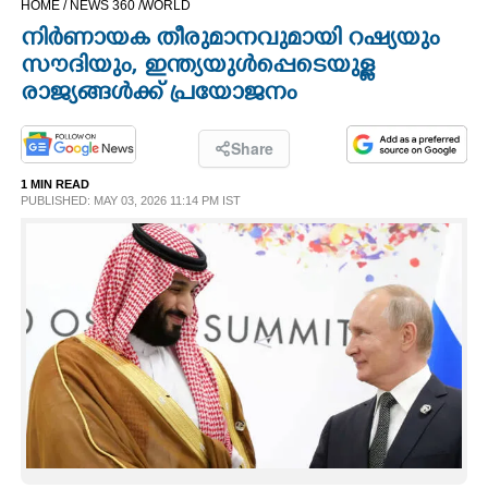
HOME /
NEWS 360 /
WORLD
CINEMA
നിർണായക തീരുമാനവുമായി റഷ്യയും
സൗദിയും,​ ഇന്ത്യയുൾപ്പെടെയുള്ള
OPINION
രാജ്യങ്ങൾക്ക് പ്രയോജനം
PHOTOS
Share
1 MIN READ
PUBLISHED: MAY 03, 2026 11:14 PM IST
LIFESTYLE
SPIRITUAL
INFO+
ART
ASTRO