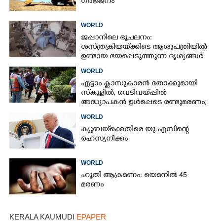
ഗർജ്ജനം
WORLD
ജപ്പാനിലെ ഭൂചലനം:
ശസ്ത്രക്രിയ‌യ്‌ക്കി‌ടെ ആശുപത്രിയിൽ
ഉണ്ടായ ഭയപ്പെടുത്തുന്ന ദൃശ്യങ്ങൾ
പുറത്ത്
WORLD
എട്ടാം ക്ളാസുകാരൻ തോക്കുമായി
സ്കൂളിൽ, വെടിവയ്പ്പിൽ
അദ്ധ്യാപകൻ ഉൾപ്പെടെ രണ്ടുമരണം;
15 പേർക്ക് പരിക്ക്
WORLD
ക്യൂബയ്‌ക്കെതിരെ യു.എസിന്റെ
രഹസ്യനീക്കം
WORLD
ഹൂതി ആക്രമണം: യെമനിൽ 45
മരണം
KERALA KAUMUDI
EPAPER