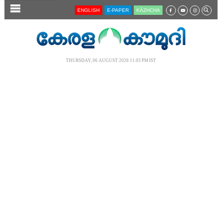
SECTIONS
ENGLISH
E-PAPER
KĀZHCHA
HOME
LATEST
THURSDAY, 06 AUGUST 2026 11.03 PM IST
AUDIO
NOTIFIED NEWS
POLL
KERALA
LOCAL
NEWS 360
CASE DIARY