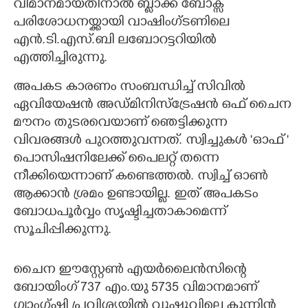
വിമാനമായതിനാൽ ബ്ലാക്ക് ബോക്സ്
പരിശോധനയ്ക്കായി വാഷിംഗ്ടണിലെ
എൻ.ടി.എസ്.ബി ലബോറട്ടറിയിൽ
എത്തിച്ചിരുന്നു.
അപകട കാരണം സംബന്ധിച്ച് സിവിൽ
ഏവിയേഷൻ അഡ്മിനിസ്ട്രേഷൻ ഒഫ് ചൈന
മൗനം തുടരവെയാണ് ഞെട്ടിക്കുന്ന
വിവരങ്ങൾ പുറത്തുവന്നത്. സ്വിച്ചുകൾ 'ഓഫ് '
പൊസിഷനിലേക്ക് പൈലറ്റ് തന്നെ
നീക്കിയെന്നാണ് കണ്ടെത്തൽ. സ്വിച്ച് ഓൺ
ആക്കാൻ ശ്രമം ഉണ്ടായില്ല. ഇത് അപകടം
ബോധപൂർവ്വം സൃഷ്ടിച്ചതാകാമെന്ന്
സൂചിപ്പിക്കുന്നു.
ചൈന ഈസ്റ്റേൺ എയർലൈൻസിന്റെ
ബോയിംഗ് 737 എം.യു 5735 വിമാനമാണ്
ഗ്വാംഗ്ഷി പ്രവിശ്യയിൽ വുഷൂവിലെ കുന്നിൻ