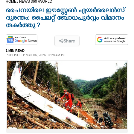
HOME /
NEWS 360 /
WORLD
CINEMA
ചൈനയിലെ ഈസ്റ്റേൺ എയർലൈൻസ്
ദുരന്തം: പൈലറ്റ് ബോധപൂർവ്വം വിമാനം
OPINION
തകർത്തു ?
PHOTOS
Share
1 MIN READ
PUBLISHED: MAY 06, 2026 07:28 AM IST
LIFESTYLE
SPIRITUAL
INFO+
ART
ASTRO